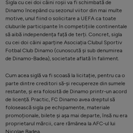
Sigla cu cei doi câini roșii va fi schimbată de
Serie A
Dinamo începând cu sezonul viitor din mai multe
motive, unul fiind o solicitare a UEFA ca toate
Bundesliga
cluburile participante în competițiile continentale
Ligue 1
să aibă independența față de terți. Concret, sigla
Campionate
cu cei doi câini aparține Asociația Clubul Sportiv
Fotbal Club Dinamo (cunoscută și sub denumirea
Starurile fotbalului
de Dinamo-Badea), societate aflată în faliment.
EURO 2024
Stranieri
Cum acea siglă va fi scoasă la licitație, pentru ca o
parte dintre creditori să-și recupereze din sumele
Clasamente
restante, și era folosită de Dinamo printr-un acord
de licență. Practic, FC Dinamo avea dreptul să
folosească sigla pe echipamente, materiale
promoționale, bilete și așa mai departe, însă nu era
Tenis
proprietarul mărcii, care rămânea la AFC-ul lui
Handbal
Nicolae Badea.