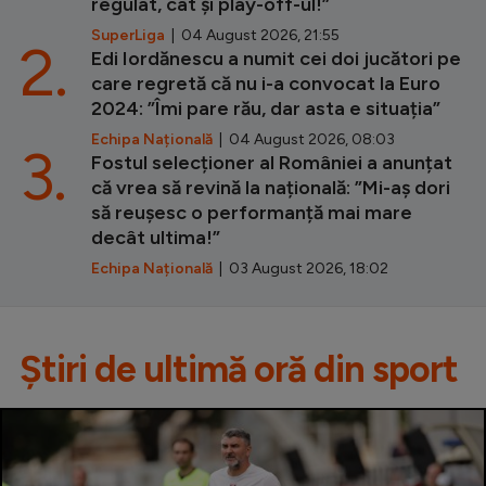
regulat, cât și play-off-ul!”
SuperLiga
| 04 August 2026, 21:55
2.
Edi Iordănescu a numit cei doi jucători pe
care regretă că nu i-a convocat la Euro
2024: ”Îmi pare rău, dar asta e situația”
Echipa Națională
| 04 August 2026, 08:03
3.
Fostul selecționer al României a anunțat
că vrea să revină la națională: ”Mi-aș dori
să reușesc o performanță mai mare
decât ultima!”
Echipa Națională
| 03 August 2026, 18:02
Știri de ultimă oră din sport