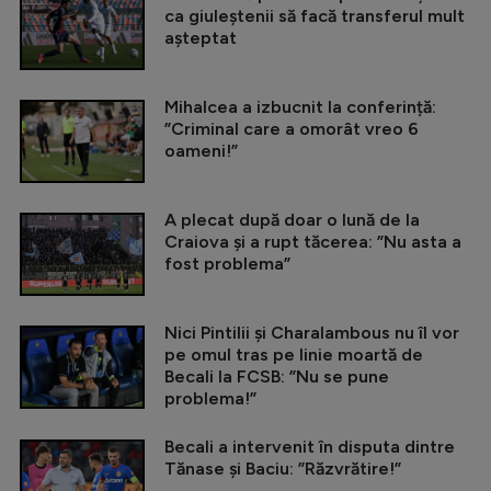
ca giuleștenii să facă transferul mult
așteptat
Mihalcea a izbucnit la conferință:
”Criminal care a omorât vreo 6
oameni!”
A plecat după doar o lună de la
Craiova și a rupt tăcerea: ”Nu asta a
fost problema”
Nici Pintilii și Charalambous nu îl vor
pe omul tras pe linie moartă de
Becali la FCSB: ”Nu se pune
problema!”
Becali a intervenit în disputa dintre
Tănase și Baciu: ”Răzvrătire!”