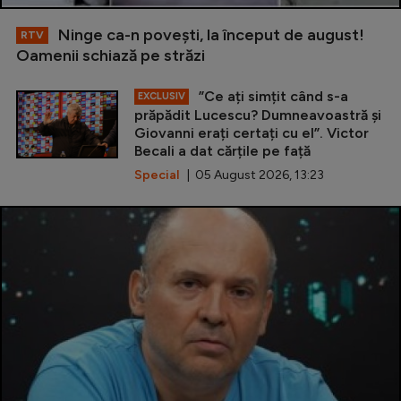
Ninge ca-n povești, la început de august!
RTV
Oamenii schiază pe străzi
”Ce ați simțit când s-a
EXCLUSIV
prăpădit Lucescu? Dumneavoastră și
Giovanni erați certați cu el”. Victor
Becali a dat cărțile pe față
Special
| 05 August 2026, 13:23