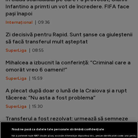
Infantino a primti un vot de încredere. FIFA face
pași înapoi
Internațional
| 09:36
Zi decisivă pentru Rapid. Sunt șanse ca giuleștenii
să facă transferul mult așteptat
SuperLiga
| 08:55
Mihalcea a izbucnit la conferință: ”Criminal care a
omorât vreo 6 oameni!”
SuperLiga
| 15:59
A plecat după doar o lună de la Craiova și a rupt
tăcerea: ”Nu asta a fost problema”
SuperLiga
| 15:30
Transferul a fost rezolvat: urmează să semneze
cu Chelsea!
Nouă ne pasă ca datele tale personale să rămână confidențiale
Premier League
| 15:01
Noi și partenerii noștri
1017
stocăm și/sau accesăm informații pe dispozitivul dvs., precum identificatorii cookie unici pentru