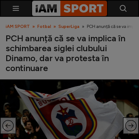
iAM SPORT
Fotbal
SuperLiga
PCH anunță că se va implic
PCH anunță că se va implica în
schimbarea siglei clubului
Dinamo, dar va protesta în
continuare
SuperLiga
Liga 2
Cupa României
Echipa Națională
U21
Fotbal feminin