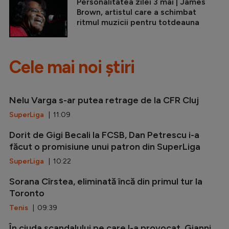
Personalitatea zilei 3 mai | James
Brown, artistul care a schimbat
ritmul muzicii pentru totdeauna
Cele mai noi știri
Nelu Varga s-ar putea retrage de la CFR Cluj
SuperLiga
| 11:09
Dorit de Gigi Becali la FCSB, Dan Petrescu i-a
făcut o promisiune unui patron din SuperLiga
SuperLiga
| 10:22
Sorana Cîrstea, eliminată încă din primul tur la
Toronto
Tenis
| 09:39
În ciuda scandalului pe care l-a provocat, Gianni