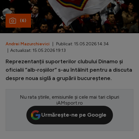
Special
(6)
Diverse
Inedit
Andrei Mazurchievici
| Publicat: 15.05.2026 14:34
Clasamente
| Actualizat: 15.05.2026 19:13
Reprezentanții suporterilor clubului Dinamo și
oficialii ”alb-roșiilor” s-au întâlnit pentru a discuta
despre noua siglă a grupării bucureștene.
Champions League
Europa League
Nu rata știrile, emisiunile și cele mai tari clipuri
Conference League
iAMsport.ro
CM 2026
Urmărește-ne pe Google
Premier League
LaLiga