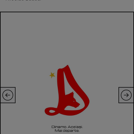
Natație
Formula 1
Gimnastică
Auto
Rugby
Ciclism
Alte sporturi
JO 2024
JO 2026