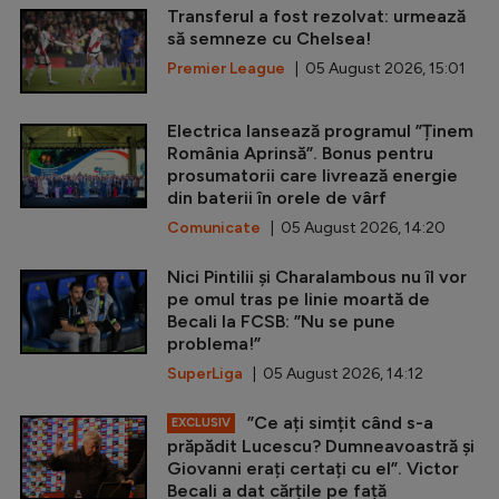
Transferul a fost rezolvat: urmează
să semneze cu Chelsea!
Premier League
| 05 August 2026, 15:01
Electrica lansează programul ”Ținem
România Aprinsă”. Bonus pentru
prosumatorii care livrează energie
din baterii în orele de vârf
Comunicate
| 05 August 2026, 14:20
Nici Pintilii și Charalambous nu îl vor
pe omul tras pe linie moartă de
Becali la FCSB: ”Nu se pune
problema!”
SuperLiga
| 05 August 2026, 14:12
”Ce ați simțit când s-a
EXCLUSIV
prăpădit Lucescu? Dumneavoastră și
Giovanni erați certați cu el”. Victor
Becali a dat cărțile pe față