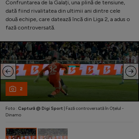
Confruntarea de la Galați, una plină de tensiune,
Serie A
dată fiind rivalitatea din ultimii ani dintre cele
două echipe, care datează încă din Liga 2, a adus o
Bundesliga
fază controversată.
Ligue 1
Campionate
Starurile fotbalului
EURO 2024
Stranieri
Clasamente
2
Foto :
Captură @ Digi Sport
| Fază controversată în Oțelul -
Dinamo
Tenis
Handbal