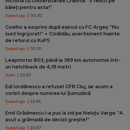
victoria cu Universitatea Craiova: ”Îi felicit pe
băieți pentru asta!”
SuperLiga
| 00:30
Coelho a surprins după eșecul cu FC Argeș: ”Nu
sunt îngrijorat!” + Cicâldău, avertisment înainte
de returul cu KuPS
SuperLiga
| 00:10
Leapmotor B03, până la 389 km autonomie într-
un hatchback de 4,18 metri
Auto
| 23:20
Edi Iordănescu a refuzat CFR Cluj, iar acum a
vorbit despre numirea lui Șumudică
SuperLiga
| 22:45
Emil Grădinescu l-a pus la zid pe Neluțu Varga: ”A
avut o grămadă de decizii greșite!”
SuperLiga
| 22:07