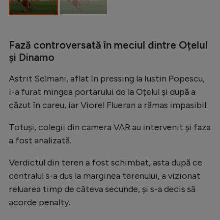
Natație
Formula 1
Fază controversată în meciul dintre Oțelul
Gimnastică
și Dinamo
Auto
Astrit Selmani, aflat în pressing la Iustin Popescu,
Rugby
i-a furat mingea portarului de la Oțelul și după a
Ciclism
căzut în careu, iar Viorel Flueran a rămas impasibil.
Alte sporturi
Totuși, colegii din camera VAR au intervenit și faza
JO 2024
a fost analizată.
JO 2026
Verdictul din teren a fost schimbat, asta după ce
centralul s-a dus la marginea terenului, a vizionat
reluarea timp de câteva secunde, și s-a decis să
acorde penalty.