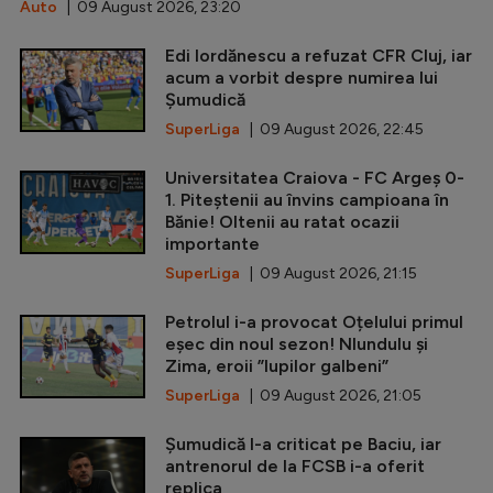
Auto
| 09 August 2026, 23:20
Edi Iordănescu a refuzat CFR Cluj, iar
acum a vorbit despre numirea lui
Șumudică
SuperLiga
| 09 August 2026, 22:45
Universitatea Craiova - FC Argeș 0-
1. Piteștenii au învins campioana în
Bănie! Oltenii au ratat ocazii
importante
SuperLiga
| 09 August 2026, 21:15
Petrolul i-a provocat Oțelului primul
eșec din noul sezon! Nlundulu și
Zima, eroii ”lupilor galbeni”
SuperLiga
| 09 August 2026, 21:05
Șumudică l-a criticat pe Baciu, iar
antrenorul de la FCSB i-a oferit
replica