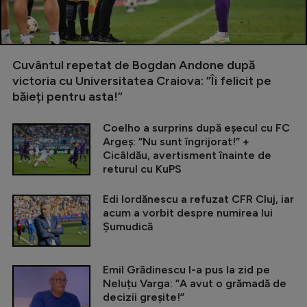
Cuvântul repetat de Bogdan Andone după
victoria cu Universitatea Craiova: ”Îi felicit pe
băieți pentru asta!”
Coelho a surprins după eșecul cu FC
Argeș: ”Nu sunt îngrijorat!” +
Cicâldău, avertisment înainte de
returul cu KuPS
Edi Iordănescu a refuzat CFR Cluj, iar
acum a vorbit despre numirea lui
Șumudică
Emil Grădinescu l-a pus la zid pe
Neluțu Varga: ”A avut o grămadă de
decizii greșite!”