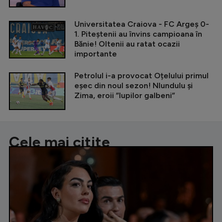
Universitatea Craiova - FC Argeș 0-
1. Piteștenii au învins campioana în
Bănie! Oltenii au ratat ocazii
importante
Petrolul i-a provocat Oțelului primul
eșec din noul sezon! Nlundulu și
Zima, eroii ”lupilor galbeni”
Cele mai citite