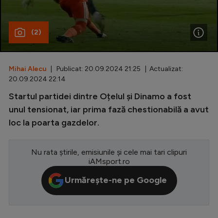
Special
(2)
Diverse
Inedit
Mihai Alecu
| Publicat: 20.09.2024 21:25 | Actualizat:
Clasamente
20.09.2024 22:14
Startul partidei dintre Oțelul și Dinamo a fost
unul tensionat, iar prima fază chestionabilă a avut
loc la poarta gazdelor.
Champions League
Europa League
Nu rata știrile, emisiunile și cele mai tari clipuri
Conference League
iAMsport.ro
CM 2026
Urmărește-ne pe Google
Premier League
LaLiga