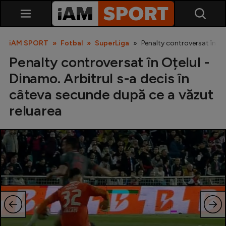
iAM SPORT
Fotbal
SuperLiga
Penalty controversat în Oț
Penalty controversat în Oțelul -
Dinamo. Arbitrul s-a decis în
câteva secunde după ce a văzut
reluarea
SuperLiga
Liga 2
Cupa României
Echipa Națională
U21
Fotbal feminin