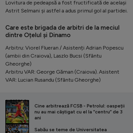
Intră în cont
Lovitura de pedeapsă a fost fructificată de același
Astrit Selmani și astfel a adus primul gol al partidei.
Creează cont
Care este brigada de arbitri de la meciul
dintre Oțelul și Dinamo
Arbitru: Viorel Flueran / Asistenți Adrian Popescu
(ambii din Craiova), Laszlo Bucsi (Sfântu
Gheorghe)
Arbitru VAR: George Găman (Craiova). Asistent
VAR: Lucian Rusandu (Sfântu Gheorghe)
CITEȘTE ȘI
Cine arbitrează FCSB - Petrolul: oaspeții
nu au mai câștigat cu el la ”centru” de 3
ani
Sabău se teme de Universitatea