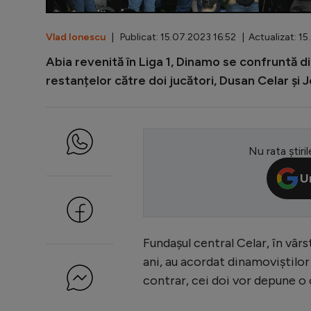
Vlad Ionescu
| Publicat: 15.07.2023 16:52 | Actualizat: 15
Abia revenită în Liga 1, Dinamo se confruntă din
restanțelor către doi jucători, Dusan Celar și
Nu rata știril
U
Fundașul central Celar, în vârs
ani, au acordat dinamoviștilo
contrar, cei doi vor depune o 