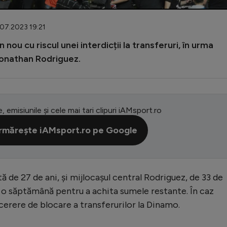
.07.2023 19:21
 nou cu riscul unei interdicții la transferuri, în urma
 Jonathan Rodriguez.
e, emisiunile și cele mai tari clipuri iAMsport.ro
rmărește iAMsport.ro pe Google
tă de 27 de ani, și mijlocașul central Rodriguez, de 33 de
r o săptămână pentru a achita sumele restante. În caz
cerere de blocare a transferurilor la Dinamo.