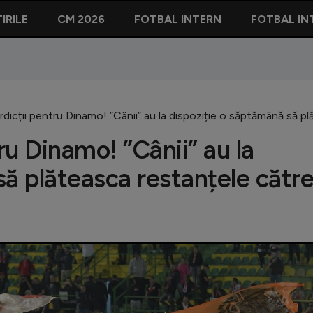
IRILE
CM 2026
FOTBAL INTERN
FOTBAL IN
rdicții pentru Dinamo! ”Cânii” au la dispoziție o săptămână să pl
ru Dinamo! ”Cânii” au la
să plăteasca restanțele cătr