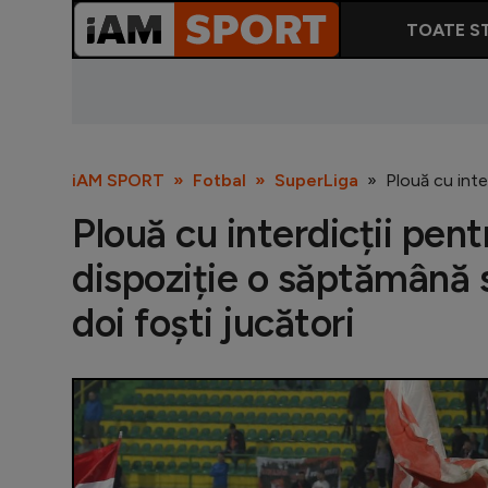
TOATE ST
iAM SPORT
Fotbal
SuperLiga
Plouă cu inte
Plouă cu interdicții pent
dispoziție o săptămână 
doi foști jucători