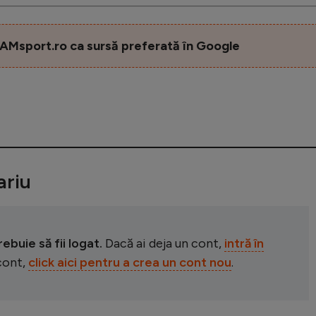
AMsport.ro ca sursă preferată în Google
riu
buie să fii logat.
Dacă ai deja un cont,
intră în
 cont,
click aici pentru a crea un cont nou
.