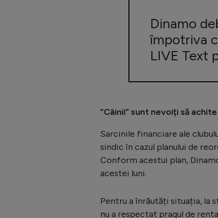
Dinamo debu
împotriva c
LIVE Text 
”Câinii” sunt nevoiți să achite
Sarcinile financiare ale clubu
sindic în cazul planului de re
Conform acestui plan, Dinamo t
acestei luni.
Pentru a înrăutăți situația, la
nu a respectat pragul de renta