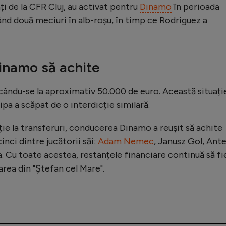
i de la CFR Cluj, au activat pentru
Dinamo
în perioada
vând două meciuri în alb-roșu, în timp ce Rodriguez a
inamo să achite
cându-se la aproximativ 50.000 de euro. Această situați
ipa a scăpat de o interdicție similară.
ție la transferuri, conducerea Dinamo a reușit să achite
nci dintre jucătorii săi:
Adam Nemec
, Janusz Gol, Ant
a. Cu toate acestea, restanțele financiare continuă să fi
ea din "Ștefan cel Mare".