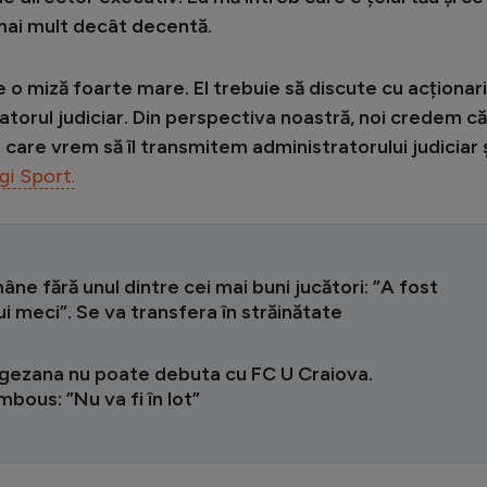
 mai mult decât decentă.
o miză foarte mare. El trebuie să discute cu acționari
torul judiciar. Din perspectiva noastră, noi credem că
care vrem să îl transmitem administratorului judiciar ș
gi Sport.
ne fără unul dintre cei mai buni jucători: ”A fost
lui meci”. Se va transfera în străinătate
gezana nu poate debuta cu FC U Craiova.
bous: ”Nu va fi în lot”