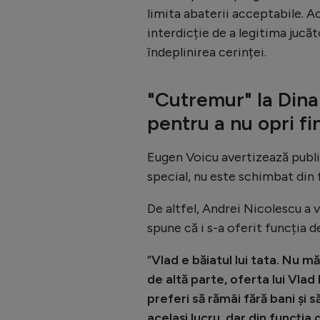
limita abaterii acceptabile. A
interdicție de a legitima jucă
îndeplinirea cerinței.
"Cutremur" la Dina
pentru a nu opri f
Eugen Voicu avertizează publi
special, nu este schimbat din 
De altfel, Andrei Nicolescu a v
spune că i s-a oferit funcția d
”
Vlad e băiatul lui tata. Nu m
de altă parte, oferta lui Vlad
preferi să rămâi fără bani și 
același lucru, dar din funcția 