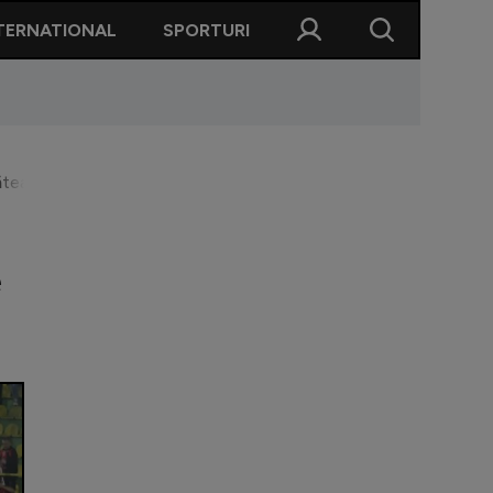
TERNATIONAL
SPORTURI
ăteasca restanțele către doi foști jucători
e