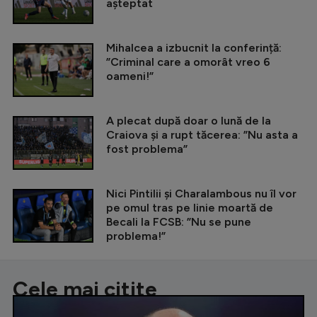
așteptat
Mihalcea a izbucnit la conferință:
”Criminal care a omorât vreo 6
oameni!”
A plecat după doar o lună de la
Craiova și a rupt tăcerea: ”Nu asta a
fost problema”
Nici Pintilii și Charalambous nu îl vor
pe omul tras pe linie moartă de
Becali la FCSB: ”Nu se pune
problema!”
Cele mai citite