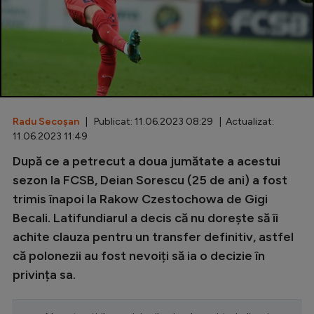
Special
Diverse
Inedit
Clasamente
Radu Secoșan
| Publicat: 11.06.2023 08:29 | Actualizat:
11.06.2023 11:49
După ce a petrecut a doua jumătate a acestui
Champions League
sezon la FCSB, Deian Sorescu (25 de ani) a fost
trimis înapoi la Rakow Czestochowa de Gigi
Europa League
Becali. Latifundiarul a decis că nu dorește să îi
Conference League
achite clauza pentru un transfer definitiv, astfel
că polonezii au fost nevoiți să ia o decizie în
CM 2026
privința sa.
Premier League
LaLiga