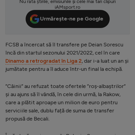
Nu rata știrile, emisiunile și cele mai tari clipuri
iAMsport.ro
Serie A
Urmărește-ne pe Google
Bundesliga
Ligue 1
Campionate
FCSB a încercat să îl transfere pe Deian Sorescu
încă din startul sezonului 2021/2022, cel în care
Starurile fotbalului
Dinamo a retrogradat în Liga 2
, dar i-a luat un an și
EURO 2024
jumătate pentru a îl aduce într-un final la echipă.
Stranieri
”Câinii” au refuzat toate ofertele ”roș-albaștrilor”
Clasamente
și au ajuns să îl vândă, în cele din urmă, la Rakow,
care a plătit aproape un milion de euro pentru
serviciile sale, dublu față de suma de transfer
propusă de Becali.
Tenis
Handbal