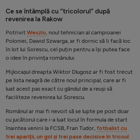
Ce se întâmplă cu ”tricolorul” după
revenirea la Rakow
Potrivit
Weszlo
, noul tehnician al campioanei
Poloniei, Dawid Szwarga, ar fi dornic să îi facă loc
în lot lui Sorescu, cel puțin pentru a își putea face
o idee în privința românului.
Mijlocașul dreapta Wiktor Dlugosz ar fi fost trecut
pe lista neagră de către noul principal, care ar fi
luat acest pas exact cu gândul de a reuși să
faciliteze revenirea lui Sorescu.
Românul ar mai fi nevoit să se lupte pe post doar
cu jucătorul care i-a luat locul în formula de start
înaintea venirii la FCSB, Fran Tudor,
fotbalist cu
trei apariții, un gol și trei pase decisive în tricoul