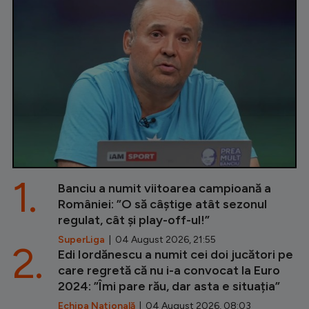
1.
Banciu a numit viitoarea campioană a
României: ”O să câștige atât sezonul
regulat, cât și play-off-ul!”
SuperLiga
| 04 August 2026, 21:55
2.
Edi Iordănescu a numit cei doi jucători pe
care regretă că nu i-a convocat la Euro
2024: ”Îmi pare rău, dar asta e situația”
Echipa Națională
| 04 August 2026, 08:03