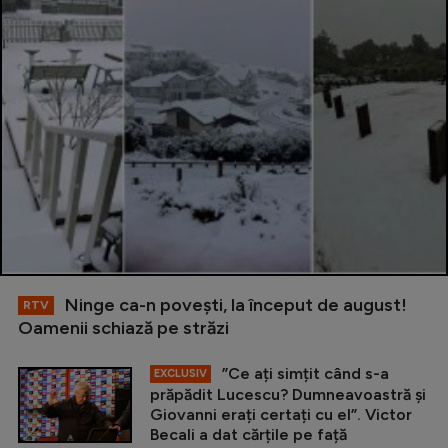
Ninge ca-n povești, la început de august!
RTV
Oamenii schiază pe străzi
”Ce ați simțit când s-a
EXCLUSIV
prăpădit Lucescu? Dumneavoastră și
Giovanni erați certați cu el”. Victor
Becali a dat cărțile pe față