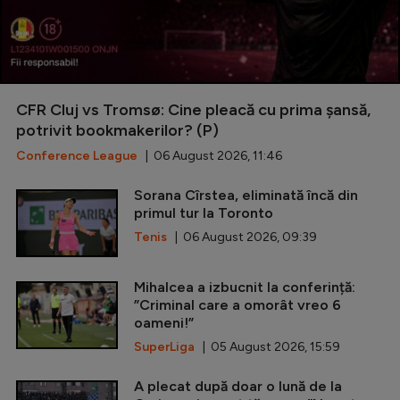
CFR Cluj vs Tromsø: Cine pleacă cu prima șansă,
potrivit bookmakerilor? (P)
Conference League
| 06 August 2026, 11:46
Sorana Cîrstea, eliminată încă din
primul tur la Toronto
Tenis
| 06 August 2026, 09:39
Mihalcea a izbucnit la conferință:
”Criminal care a omorât vreo 6
oameni!”
SuperLiga
| 05 August 2026, 15:59
A plecat după doar o lună de la