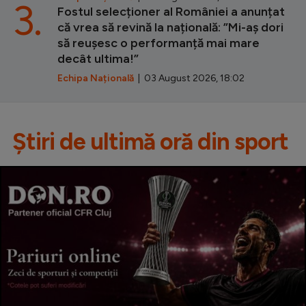
3.
Fostul selecționer al României a anunțat
că vrea să revină la națională: ”Mi-aș dori
să reușesc o performanță mai mare
decât ultima!”
Echipa Națională
| 03 August 2026, 18:02
Știri de ultimă oră din sport