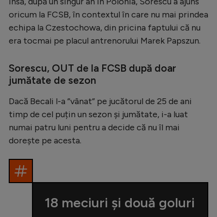
Însă, după un singur an în Polonia, Sorescu a ajuns
Natație
oricum la FCSB, în contextul în care nu mai prindea
echipa la Czestochowa, din pricina faptului că nu
Formula 1
era tocmai pe placul antrenorului Marek Papszun.
Gimnastică
Auto
Sorescu, OUT de la FCSB după doar
jumătate de sezon
Rugby
Ciclism
Dacă Becali l-a ”vânat” pe jucătorul de 25 de ani
timp de cel puțin un sezon și jumătate, i-a luat
Alte sporturi
numai patru luni pentru a decide că nu îl mai
JO 2024
dorește pe acesta.
JO 2026
18 meciuri și două goluri