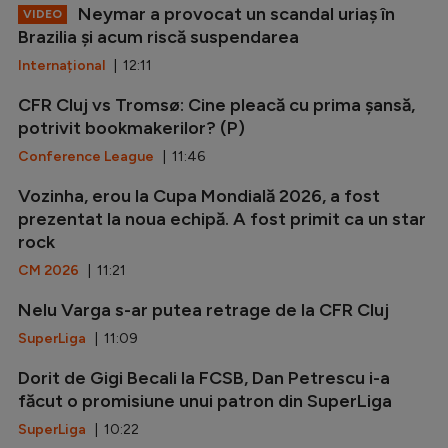
Neymar a provocat un scandal uriaș în
VIDEO
Brazilia și acum riscă suspendarea
Internațional
| 12:11
CFR Cluj vs Tromsø: Cine pleacă cu prima șansă,
potrivit bookmakerilor? (P)
Conference League
| 11:46
Vozinha, erou la Cupa Mondială 2026, a fost
prezentat la noua echipă. A fost primit ca un star
rock
CM 2026
| 11:21
Nelu Varga s-ar putea retrage de la CFR Cluj
SuperLiga
| 11:09
Dorit de Gigi Becali la FCSB, Dan Petrescu i-a
făcut o promisiune unui patron din SuperLiga
SuperLiga
| 10:22