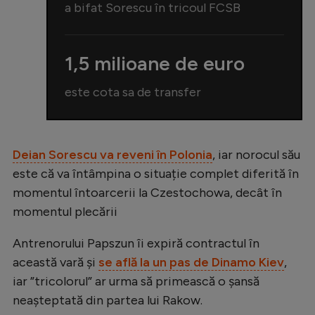
Intră în cont
a bifat Sorescu în tricoul FCSB
Creează cont
1,5 milioane de euro
este cota sa de transfer
Deian Sorescu va reveni în Polonia
, iar norocul său
este că va întâmpina o situație complet diferită în
momentul întoarcerii la Czestochowa, decât în
momentul plecării
Antrenorului Papszun îi expiră contractul în
această vară și
se află la un pas de Dinamo Kiev
,
iar ”tricolorul” ar urma să primească o șansă
neașteptată din partea lui Rakow.