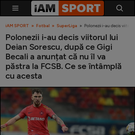
iAM SPORT
Fotbal
SuperLiga
Polonezii i-au decis viitor
Polonezii i-au decis viitorul lui
Deian Sorescu, după ce Gigi
Becali a anunțat că nu îl va
păstra la FCSB. Ce se întâmplă
cu acesta
SuperLiga
Liga 2
Cupa României
Echipa Națională
U21
Fotbal feminin