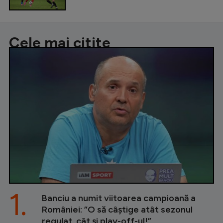
Cele mai citite
1.
Banciu a numit viitoarea campioană a
României: ”O să câștige atât sezonul
regulat, cât și play-off-ul!”