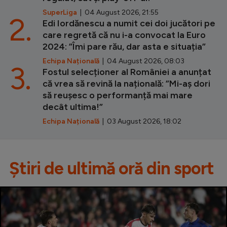
SuperLiga
| 04 August 2026, 21:55
2.
Edi Iordănescu a numit cei doi jucători pe
care regretă că nu i-a convocat la Euro
2024: ”Îmi pare rău, dar asta e situația”
Echipa Națională
| 04 August 2026, 08:03
3.
Fostul selecționer al României a anunțat
că vrea să revină la națională: ”Mi-aș dori
să reușesc o performanță mai mare
decât ultima!”
Echipa Națională
| 03 August 2026, 18:02
Știri de ultimă oră din sport