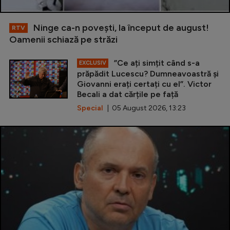
Ninge ca-n povești, la început de august!
RTV
Oamenii schiază pe străzi
”Ce ați simțit când s-a
EXCLUSIV
prăpădit Lucescu? Dumneavoastră și
Giovanni erați certați cu el”. Victor
Becali a dat cărțile pe față
Special
| 05 August 2026, 13:23