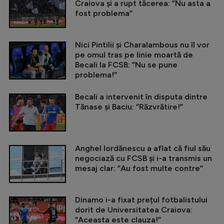
Craiova și a rupt tăcerea: ”Nu asta a
fost problema”
Nici Pintilii și Charalambous nu îl vor
pe omul tras pe linie moartă de
Becali la FCSB: ”Nu se pune
problema!”
Becali a intervenit în disputa dintre
Tănase și Baciu: ”Răzvrătire!”
Anghel Iordănescu a aflat că fiul său
negociază cu FCSB și i-a transmis un
mesaj clar: ”Au fost multe contre”
Dinamo i-a fixat prețul fotbalistului
dorit de Universitatea Craiova:
”Aceasta este clauza!”