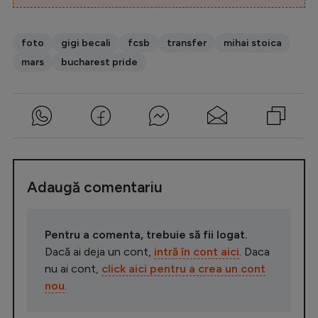
foto
gigi becali
fcsb
transfer
mihai stoica
mars
bucharest pride
Adaugă comentariu
Pentru a comenta, trebuie să fii logat.
Dacă ai deja un cont,
intră în cont aici
. Daca
nu ai cont,
click aici pentru a crea un cont
nou
.