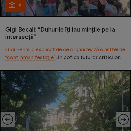
6
Gigi Becali: ”Duhurile îți iau mințile pe la
intersecții”
Gigi Becali a explicat de ce organizează o astfel de
”contramanifestație”
, în pofida tuturor criticilor.