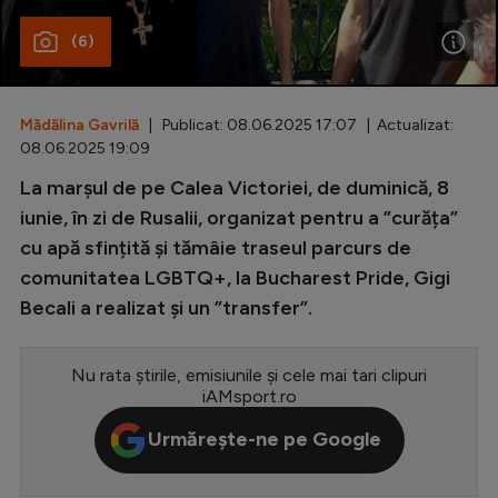
Special
(6)
Diverse
Inedit
Mădălina Gavrilă
| Publicat: 08.06.2025 17:07 | Actualizat:
08.06.2025 19:09
Clasamente
La marșul de pe Calea Victoriei, de duminică, 8
iunie, în zi de Rusalii, organizat pentru a ”curăța”
cu apă sfințită și tămâie traseul parcurs de
comunitatea LGBTQ+, la Bucharest Pride, Gigi
Champions League
Becali a realizat și un ”transfer”.
Europa League
Conference League
Nu rata știrile, emisiunile și cele mai tari clipuri
iAMsport.ro
CM 2026
Urmărește-ne pe Google
Premier League
LaLiga