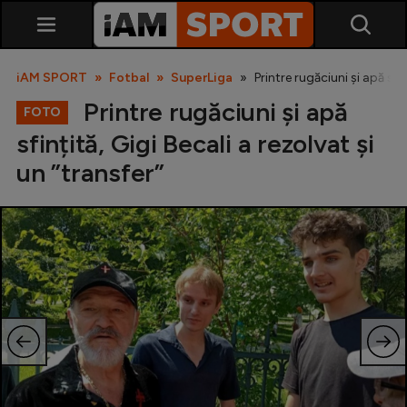
iAM SPORT
Fotbal
SuperLiga
Printre rugăciuni și apă sfin
Printre rugăciuni și apă
FOTO
sfințită, Gigi Becali a rezolvat și
un ”transfer”
SuperLiga
Liga 2
Cupa României
Echipa Națională
U21
Fotbal feminin