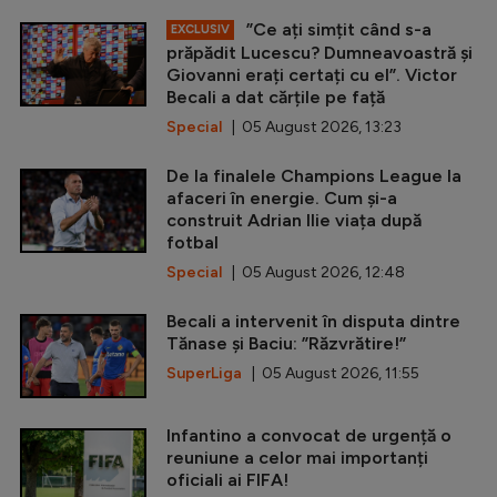
”Ce ați simțit când s-a
EXCLUSIV
prăpădit Lucescu? Dumneavoastră și
Giovanni erați certați cu el”. Victor
Becali a dat cărțile pe față
Special
| 05 August 2026, 13:23
De la finalele Champions League la
afaceri în energie. Cum și-a
construit Adrian Ilie viața după
fotbal
Special
| 05 August 2026, 12:48
Becali a intervenit în disputa dintre
Tănase și Baciu: ”Răzvrătire!”
SuperLiga
| 05 August 2026, 11:55
Infantino a convocat de urgență o
reuniune a celor mai importanți
oficiali ai FIFA!