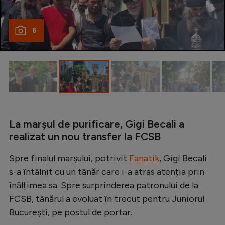
Natație
Formula 1
6
Gimnastică
Auto
Rugby
Ciclism
Alte sporturi
La marșul de purificare, Gigi Becali a
realizat un nou transfer la FCSB
JO 2024
Spre finalul marșului, potrivit
Fanatik
, Gigi Becali
JO 2026
s-a întâlnit cu un tânăr care i-a atras atenția prin
înălțimea sa. Spre surprinderea patronului de la
FCSB, tânărul a evoluat în trecut pentru Juniorul
București, pe postul de portar.