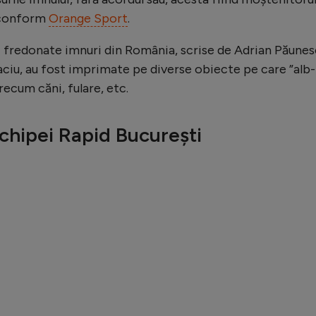
, conform
Orange Sport
.
ai fredonate imnuri din România, scrise de Adrian Păune
aciu, au fost imprimate pe diverse obiecte pe care ”alb-
precum căni, fulare, etc.
echipei Rapid București