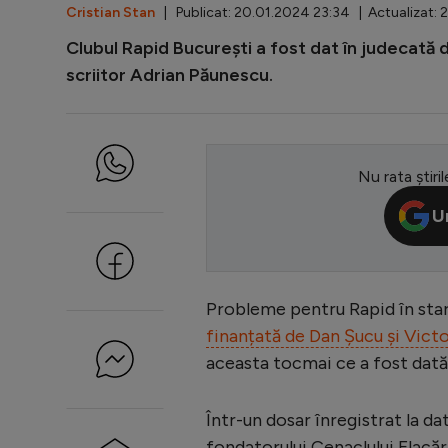
Cristian Stan
| Publicat: 20.01.2024 23:34 | Actualizat: 
Clubul Rapid București a fost dat în judecată 
scriitor Adrian Păunescu.
Nu rata știril
U
Probleme pentru Rapid în star
finanțată de Dan Șucu și Victo
aceasta tocmai ce a fost dată
Într-un dosar înregistrat la da
fondatorului Cenaclului Flacăr