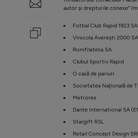
autor şi drepturile conexe” î
Fotbal Club Rapid 1923 SA
Vinicola Avereşti 2000 S
Romfilatelia SA
Clubul Sportiv Rapid
O casă de pariuri
Societatea Naţională de T
Metrorex
Dante International SA (
Stargift RSL
Retail Concept Design SR