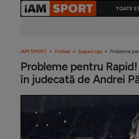
TOATE ST
iAM SPORT
Fotbal
SuperLiga
Probleme pen
Probleme pentru Rapid! 
în judecată de Andrei 