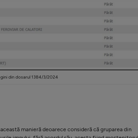
agini din dosarul 1384/3/2024
n această manieră deoarece consideră că gruparea din
urile imnului, fără acordul său, acesta fiind moștenitoru