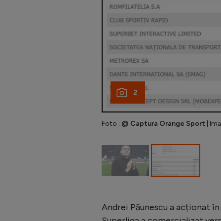
2
Foto :
@ Captura Orange Sport
| Im
Andrei Păunescu a acționat î
Superliga a comercializat vers