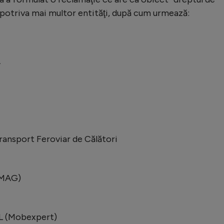
mpotriva mai multor entităţi, după cum urmează:
A
ransport Feroviar de Călători
EMAG)
L (Mobexpert)