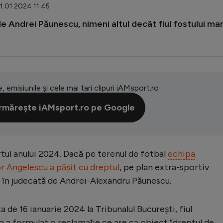
21.01.2024 11:45
de Andrei Păunescu, nimeni altul decât fiul fostului ma
e, emisiunile și cele mai tari clipuri iAMsport.ro
rmărește iAMsport.ro pe Google
tul anului 2024. Dacă pe terenul de fotbal
echipa
r Angelescu a pășit cu dreptul
, pe plan extra-sportiv
 în judecată de Andrei-Alexandru Păunescu.
ta de 16 ianuarie 2024 la Tribunalul București, fiul
a a formulat o reclamaţie ce are ca obiect ”dreptul de