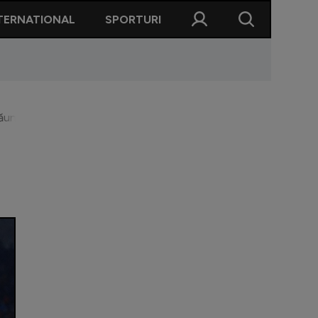
TERNATIONAL
SPORTURI
Păunescu