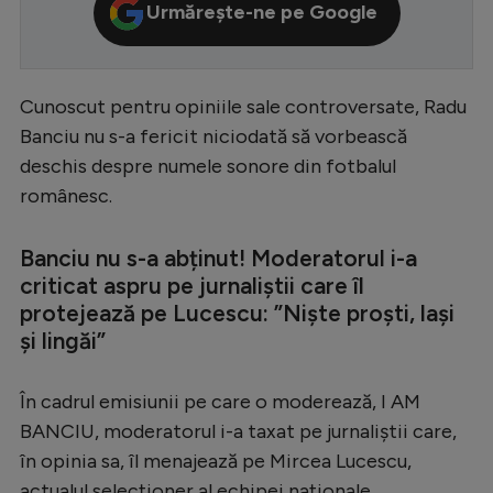
Urmărește-ne pe Google
Serie A
Bundesliga
Cunoscut pentru opiniile sale controversate, Radu
Ligue 1
Banciu nu s-a fericit niciodată să vorbească
Campionate
deschis despre numele sonore din fotbalul
Starurile fotbalului
românesc.
EURO 2024
Banciu nu s-a abținut! Moderatorul i-a
Stranieri
criticat aspru pe jurnaliștii care îl
protejează pe Lucescu: ”Niște proști, lași
Clasamente
și lingăi”
În cadrul emisiunii pe care o moderează, I AM
BANCIU, moderatorul i-a taxat pe jurnaliștii care,
Tenis
în opinia sa, îl menajează pe Mircea Lucescu,
Handbal
actualul selecționer al echipei naționale.