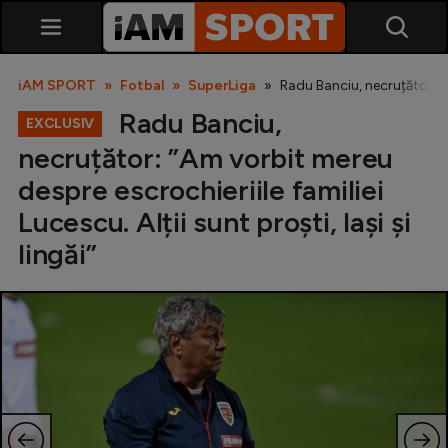
iAM SPORT
Fotbal
SuperLiga
Radu Banciu, necruțător: ”Am
Radu Banciu,
EXCLUSIV
necruțător: ”Am vorbit mereu
despre escrochieriile familiei
Lucescu. Alții sunt proști, lași și
lingăi”
SuperLiga
Liga 2
Cupa României
Echipa Națională
U21
Fotbal feminin