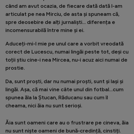
Intră în cont
când am avut ocazia, de fiecare dată dată l-am
Creează cont
articulat pe nea Mirciu, de asta și spuneam că,
spre deosebire de alți jurnaliști... diferența e
incomensurabilă între mine și ei.
Aduceți-mi-l mie pe unul care a vorbit vreodată
corect de Lucescu, numai lingăi peste tot, deși cu
toții știu cine-i nea Mircea, nu-i acuz aici numai de
prostie.
Da, sunt proști, dar nu numai proști, sunt și lași și
lingăi. Așa, că mai vine câte unul din fotbal…cum
spunea ăla la Ștucan, Răducanu sau cum îl
cheama, nici ăia nu sunt serioși.
Ăia sunt oameni care au o frustrare pe cineva, ăia
nu sunt niște oameni de bună-credință, cinstiți.