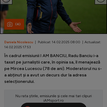
Special
Diverse
(4)
Inedit
Clasamente
Daniela Nicolescu
| Publicat: 14.02.2025 08:00 | Actualizat:
14.02.2025 17:53
În cadrul emisiunii I AM BANCIU, Radu Banciu i-a
Champions League
taxat pe jurnaliștii care, în opinia sa, îl menajează
pe Mircea Lucescu (78 de ani). Moderatorul nu s-
Europa League
a abținut și a avut un decurs dur la adresa
Conference League
selecționerului.
CM 2026
Nu rata știrile, emisiunile și cele mai tari clipuri
Premier League
iAMsport.ro
LaLiga