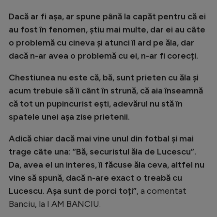
Dacă ar fi așa, ar spune până la capăt pentru că ei
au fost în fenomen, știu mai multe, dar ei au câte
o problemă cu cineva și atunci îl ard pe ăla, dar
dacă n-ar avea o problemă cu ei, n-ar fi corecți.
Chestiunea nu este că, bă, sunt prieten cu ăla și
acum trebuie să îi cânt în strună, că aia înseamnă
că tot un pupincurist ești, adevărul nu stă în
spatele unei așa zise prietenii.
Adică chiar dacă mai vine unul din fotbal și mai
trage câte una: ”Bă, securistul ăla de Lucescu”.
Da, avea el un interes, îi făcuse ăla ceva, altfel nu
vine să spună, dacă n-are exact o treabă cu
Lucescu. Așa sunt de porci toți”
, a comentat
Banciu, la I AM BANCIU.