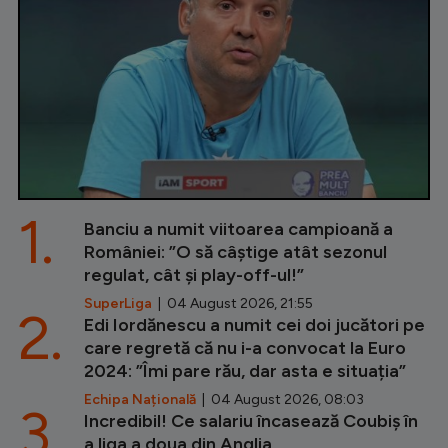
1.
Banciu a numit viitoarea campioană a
României: ”O să câștige atât sezonul
regulat, cât și play-off-ul!”
SuperLiga
| 04 August 2026, 21:55
2.
Edi Iordănescu a numit cei doi jucători pe
care regretă că nu i-a convocat la Euro
2024: ”Îmi pare rău, dar asta e situația”
Echipa Națională
| 04 August 2026, 08:03
3.
Incredibil! Ce salariu încasează Coubiș în
a liga a doua din Anglia