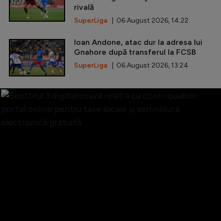
rivală
SuperLiga
| 06 August 2026, 14:22
Ioan Andone, atac dur la adresa lui
Gnahore după transferul la FCSB
SuperLiga
| 06 August 2026, 13:24