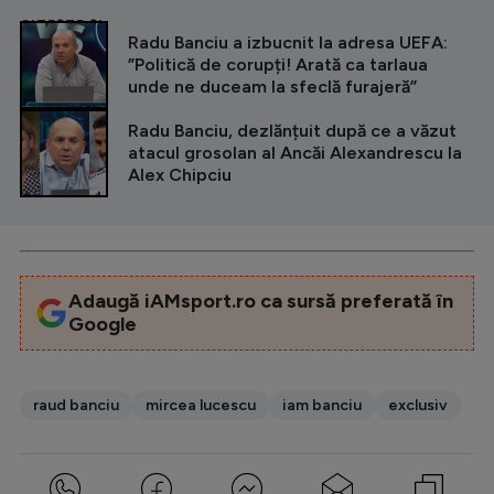
CITEȘTE ȘI
Radu Banciu a izbucnit la adresa UEFA:
”Politică de corupți! Arată ca tarlaua
unde ne duceam la sfeclă furajeră”
Radu Banciu, dezlănțuit după ce a văzut
atacul grosolan al Ancăi Alexandrescu la
Alex Chipciu
Adaugă iAMsport.ro ca sursă preferată în
Google
raud banciu
mircea lucescu
iam banciu
exclusiv