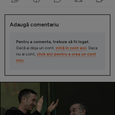
Adaugă comentariu
Pentru a comenta, trebuie să fii logat.
Dacă ai deja un cont,
intră în cont aici
. Daca
nu ai cont,
click aici pentru a crea un cont
nou
.