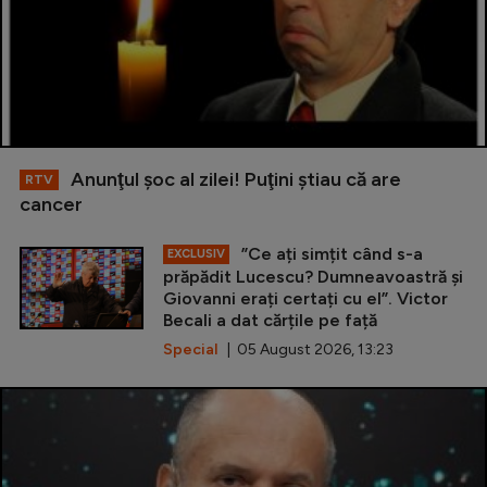
Anunţul şoc al zilei! Puţini ştiau că are
RTV
cancer
”Ce ați simțit când s-a
EXCLUSIV
prăpădit Lucescu? Dumneavoastră și
Giovanni erați certați cu el”. Victor
Becali a dat cărțile pe față
Special
| 05 August 2026, 13:23