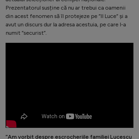
Natație
Prezentatorul susține că nu ar trebui ca oamenii
din acest fenomen să îl protejeze pe ”Il Luce” și a
Formula 1
avut un discurs dur la adresa acestuia, pe care l-a
Gimnastică
numit ”securist”.
Auto
Rugby
Ciclism
Alte sporturi
JO 2024
JO 2026
”Am vorbit despre escrocheriile familiei Lucescu