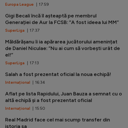
Europa League
| 17:59
Gigi Becali încă îl așteaptă pe membrul
Generației de Aur la FCSB: ”A fost ideea lui MM”
SuperLiga
| 17:37
Măldărășanu îi ia apărarea jucătorului amenințat
de Daniel Niculae: ”Nu ai cum să vorbești urât de
el!”
SuperLiga
| 17:13
Salah a fost prezentat oficial la noua echipă!
Internațional
| 16:34
Aflat pe lista Rapidului, Juan Bauza a semnat cu o
altă echipă și a fost prezentat oficial
Internațional
| 15:50
Real Madrid face cel mai scump transfer din
istoria sa