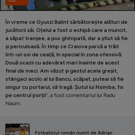
În vreme ce Gyuszi Balint sărbătorește alături de
jucătorii săi. Oțelul a fost o echipă care a muncit,
a săpat tranșee, a pus ghimpată, dar a știut să fie
și periculoasă. În timp ce Craiova parcă a trăit
într-un soi de ceață, în special în zona ofensivă.
Două ocazii cu adevărat mari înainte de acest
final de meci. Am văzut și gestul acela greșit,
stângaci acolo al lui Bancu, scăpat, puteai să fie
singur cu portarul, să tragă. Șutul lui Nsimba, fix
pe centrul porții
”, a fost comentariul lui Radu
Naum.
CITEȘTE ȘI
Fotbalistul român numit de Adrian