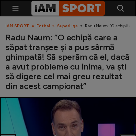
iAM SPORT
Fotbal
SuperLiga
Radu Naum: ”O echipă care 
Radu Naum: ”O echipă care a
săpat tranșee și a pus sârmă
ghimpată! Să sperăm că el, dacă
a avut probleme cu inima, va ști
să digere cel mai greu rezultat
SuperLiga
din acest campionat”
Liga 2
Cupa României
Echipa Națională
U21
Fotbal feminin