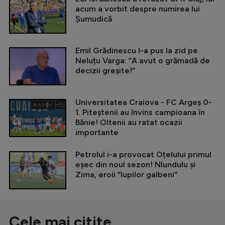
acum a vorbit despre numirea lui
Șumudică
Emil Grădinescu l-a pus la zid pe
Neluțu Varga: ”A avut o grămadă de
decizii greșite!”
Universitatea Craiova - FC Argeș 0-
1. Piteștenii au învins campioana în
Bănie! Oltenii au ratat ocazii
importante
Petrolul i-a provocat Oțelului primul
eșec din noul sezon! Nlundulu și
Zima, eroii ”lupilor galbeni”
Cele mai citite