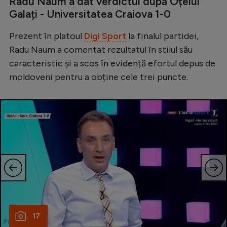
Radu Naum a dat verdictul după Oțelul
Intră în cont
Galați - Universitatea Craiova 1-0
Creează cont
Prezent în platoul
Digi Sport
la finalul partidei,
Radu Naum a comentat rezultatul în stilul său
caracteristic și a scos în evidență efortul depus de
moldoveni pentru a obține cele trei puncte.
17