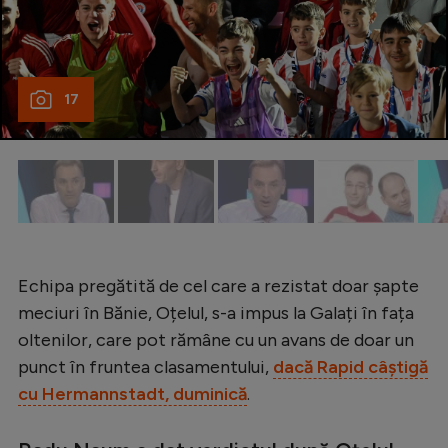
Natație
Formula 1
Gimnastică
17
Auto
Rugby
Ciclism
Alte sporturi
JO 2024
Echipa pregătită de cel care a rezistat doar șapte
meciuri în Bănie, Oțelul, s-a impus la Galați în fața
JO 2026
oltenilor, care pot rămâne cu un avans de doar un
punct în fruntea clasamentului,
dacă Rapid câștigă
cu Hermannstadt, duminică
.