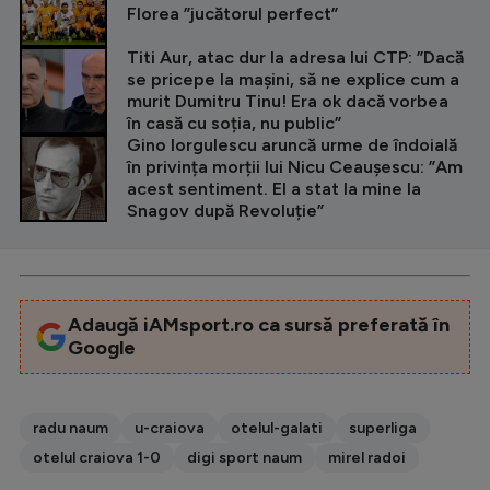
Florea ”jucătorul perfect”
Titi Aur, atac dur la adresa lui CTP: ”Dacă
se pricepe la mașini, să ne explice cum a
murit Dumitru Tinu! Era ok dacă vorbea
în casă cu soția, nu public”
Gino Iorgulescu aruncă urme de îndoială
în privința morții lui Nicu Ceaușescu: ”Am
acest sentiment. El a stat la mine la
Snagov după Revoluție”
Adaugă iAMsport.ro ca sursă preferată în
Google
radu naum
u-craiova
otelul-galati
superliga
otelul craiova 1-0
digi sport naum
mirel radoi