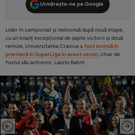
Urmărește-ne pe Google
Serie A
Bundesliga
Lider în campionat și neînvinsă după nouă etape,
Ligue 1
cu un bilanț excepțional de șapte victorii și două
Campionate
remize, Universitatea Craiova
a fost învinsă în
Starurile fotbalului
premieră în SuperLiga în acest sezon
, chiar de
fostul său antrenor, Laszlo Balint.
EURO 2024
Stranieri
Clasamente
Tenis
Handbal