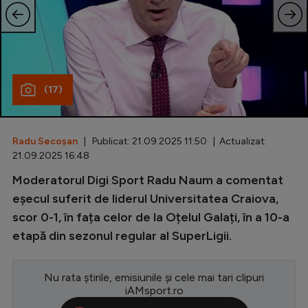
Special
Diverse
Inedit
(17)
Clasamente
Radu Secoșan
| Publicat: 21.09.2025 11:50 | Actualizat:
21.09.2025 16:48
Champions League
Moderatorul Digi Sport Radu Naum a comentat
eșecul suferit de liderul Universitatea Craiova,
Europa League
scor 0-1, în fața celor de la Oțelul Galați, în a 10-a
Conference League
etapă din sezonul regular al SuperLigii.
CM 2026
Premier League
Nu rata știrile, emisiunile și cele mai tari clipuri
iAMsport.ro
LaLiga