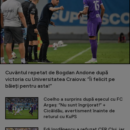
Cuvântul repetat de Bogdan Andone după
victoria cu Universitatea Craiova: ”Îi felicit pe
băieți pentru asta!”
Coelho a surprins după eșecul cu FC
Argeș: ”Nu sunt îngrijorat!” +
Cicâldău, avertisment înainte de
returul cu KuPS
Edi Iordănescu a refuzat CFR Cluj, iar