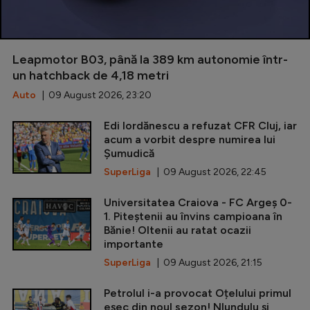
Leapmotor B03, până la 389 km autonomie într-
un hatchback de 4,18 metri
Auto
| 09 August 2026, 23:20
Edi Iordănescu a refuzat CFR Cluj, iar
acum a vorbit despre numirea lui
Șumudică
SuperLiga
| 09 August 2026, 22:45
Universitatea Craiova - FC Argeș 0-
1. Piteștenii au învins campioana în
Bănie! Oltenii au ratat ocazii
importante
SuperLiga
| 09 August 2026, 21:15
Petrolul i-a provocat Oțelului primul
eșec din noul sezon! Nlundulu și