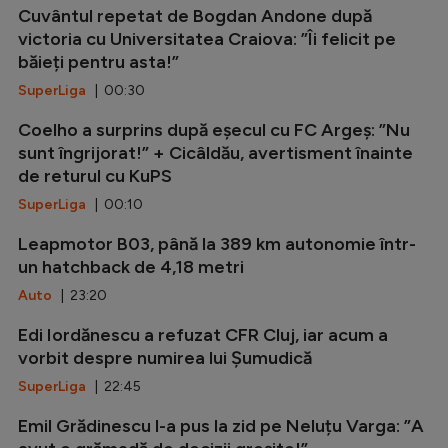
Cuvântul repetat de Bogdan Andone după
victoria cu Universitatea Craiova: ”Îi felicit pe
băieți pentru asta!”
SuperLiga
| 00:30
Coelho a surprins după eșecul cu FC Argeș: ”Nu
sunt îngrijorat!” + Cicâldău, avertisment înainte
de returul cu KuPS
SuperLiga
| 00:10
Leapmotor B03, până la 389 km autonomie într-
un hatchback de 4,18 metri
Auto
| 23:20
Edi Iordănescu a refuzat CFR Cluj, iar acum a
vorbit despre numirea lui Șumudică
SuperLiga
| 22:45
Emil Grădinescu l-a pus la zid pe Neluțu Varga: ”A