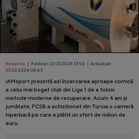
Special
Diverse
Inedit
Clasamente
Redactia
| Publicat: 22.02.2024 12:50 | Actualizat:
23.02.2024 08:43
Champions League
iAMsport prezintă azi încercarea aproape comică
a celui mai bogat club din Liga 1 de a folosi
Europa League
metode moderne de recuperare. Acum 4 ani și
Conference League
jumătate, FCSB a achiziționat din Turcia o cameră
CM 2026
hiperbară pe care a plătit un sfert de milion de
euro.
Premier League
LaLiga