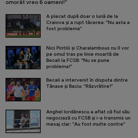
omorât vreo 6 oameni!”
A plecat după doar o lună de la
Craiova și a rupt tăcerea: ”Nu asta a
fost problema”
Nici Pintilii și Charalambous nu îl vor
pe omul tras pe linie moartă de
Becali la FCSB: ”Nu se pune
problema!”
Becali a intervenit în disputa dintre
Tănase și Baciu: ”Răzvrătire!”
Anghel Iordănescu a aflat că fiul său
negociază cu FCSB și i-a transmis un
mesaj clar: ”Au fost multe contre”