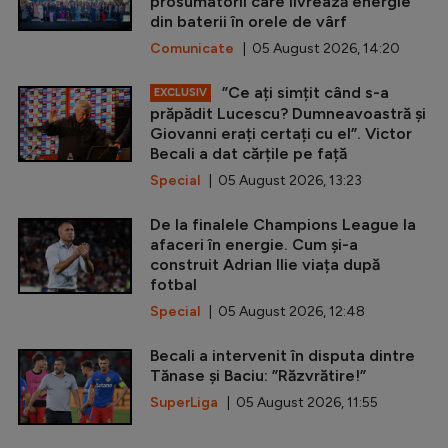
prosumatorii care livrează energie
din baterii în orele de vârf
Comunicate
| 05 August 2026, 14:20
”Ce ați simțit când s-a
EXCLUSIV
prăpădit Lucescu? Dumneavoastră și
Giovanni erați certați cu el”. Victor
Becali a dat cărțile pe față
Special
| 05 August 2026, 13:23
De la finalele Champions League la
afaceri în energie. Cum și-a
construit Adrian Ilie viața după
fotbal
Special
| 05 August 2026, 12:48
Becali a intervenit în disputa dintre
Tănase și Baciu: ”Răzvrătire!”
SuperLiga
| 05 August 2026, 11:55