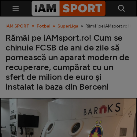
iAM SPORT
Fotbal
SuperLiga
Rămâi pe iAMsport.ro! Cum 
Rămâi pe iAMsport.ro! Cum se
chinuie FCSB de ani de zile să
pornească un aparat modern de
recuperare, cumpărat cu un
sfert de milion de euro și
SuperLiga
instalat la baza din Berceni
Liga 2
Cupa României
Echipa Națională
U21
Fotbal feminin