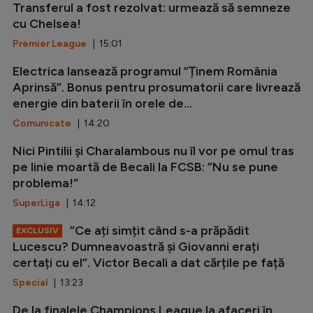
Transferul a fost rezolvat: urmează să semneze
cu Chelsea!
Premier League
| 15:01
Electrica lansează programul ”Ținem România
Aprinsă”. Bonus pentru prosumatorii care livrează
energie din baterii în orele de...
Comunicate
| 14:20
Nici Pintilii și Charalambous nu îl vor pe omul tras
pe linie moartă de Becali la FCSB: ”Nu se pune
problema!”
SuperLiga
| 14:12
”Ce ați simțit când s-a prăpădit
EXCLUSIV
Lucescu? Dumneavoastră și Giovanni erați
certați cu el”. Victor Becali a dat cărțile pe față
Special
| 13:23
De la finalele Champions League la afaceri în