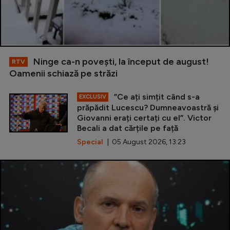
Ninge ca-n povești, la început de august!
RTV
Oamenii schiază pe străzi
”Ce ați simțit când s-a
EXCLUSIV
prăpădit Lucescu? Dumneavoastră și
Giovanni erați certați cu el”. Victor
Becali a dat cărțile pe față
Special
| 05 August 2026, 13:23