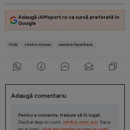
Natație
Formula 1
Adaugă iAMsport.ro ca sursă preferată în
Google
Gimnastică
Auto
fcsb
costin stucan
camera hiperbara
Rugby
Ciclism
Alte sporturi
JO 2024
JO 2026
Adaugă comentariu
Pentru a comenta, trebuie să fii logat.
Dacă ai deja un cont,
intră în cont aici
. Daca
nu ai cont,
click aici pentru a crea un cont