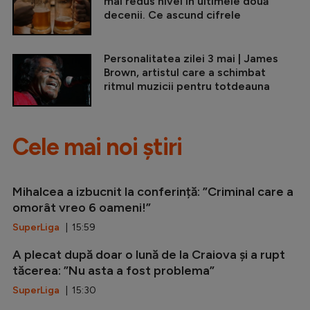
mai redus nivel în ultimele două
decenii. Ce ascund cifrele
Personalitatea zilei 3 mai | James
Brown, artistul care a schimbat
ritmul muzicii pentru totdeauna
Cele mai noi știri
Mihalcea a izbucnit la conferință: ”Criminal care a
omorât vreo 6 oameni!”
SuperLiga
| 15:59
A plecat după doar o lună de la Craiova și a rupt
tăcerea: ”Nu asta a fost problema”
SuperLiga
| 15:30