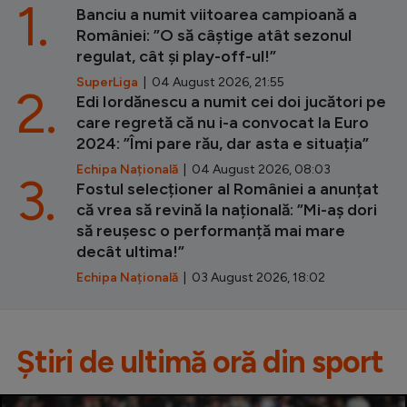
1.
Banciu a numit viitoarea campioană a
României: ”O să câștige atât sezonul
regulat, cât și play-off-ul!”
SuperLiga
| 04 August 2026, 21:55
2.
Edi Iordănescu a numit cei doi jucători pe
care regretă că nu i-a convocat la Euro
2024: ”Îmi pare rău, dar asta e situația”
Echipa Națională
| 04 August 2026, 08:03
3.
Fostul selecționer al României a anunțat
că vrea să revină la națională: ”Mi-aș dori
să reușesc o performanță mai mare
decât ultima!”
Echipa Națională
| 03 August 2026, 18:02
Știri de ultimă oră din sport