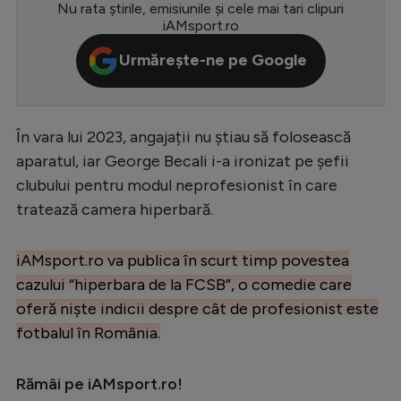
Nu rata știrile, emisiunile și cele mai tari clipuri
Serie A
iAMsport.ro
Bundesliga
Urmărește-ne pe Google
Ligue 1
Campionate
În vara lui 2023, angajații nu știau să folosească
Starurile fotbalului
aparatul, iar George Becali i-a ironizat pe șefii
clubului pentru modul neprofesionist în care
EURO 2024
tratează camera hiperbară.
Stranieri
Clasamente
iAMsport.ro va publica în scurt timp povestea
cazului “hiperbara de la FCSB”, o comedie care
oferă niște indicii despre cât de profesionist este
fotbalul în România.
Tenis
Rămâi pe iAMsport.ro!
Handbal