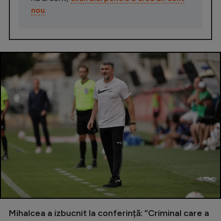
Intră în cont
nou
.
Creează cont
Mihalcea a izbucnit la conferință: ”Criminal care a