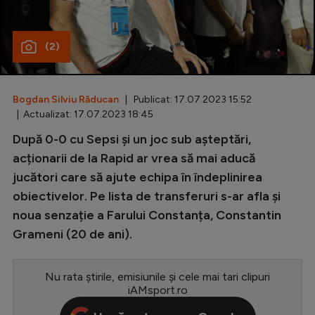
Special
(2)
Diverse
Inedit
Bogdan Silviu Răducan
| Publicat: 17.07.2023 15:52
Clasamente
| Actualizat: 17.07.2023 18:45
După 0-0 cu Sepsi și un joc sub așteptări,
acționarii de la Rapid ar vrea să mai aducă
jucători care să ajute echipa în îndeplinirea
Champions League
obiectivelor. Pe lista de transferuri s-ar afla și
Europa League
noua senzație a Farului Constanța, Constantin
Conference League
Grameni (20 de ani).
CM 2026
Nu rata știrile, emisiunile și cele mai tari clipuri
Premier League
iAMsport.ro
LaLiga