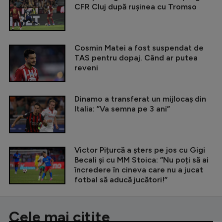
CFR Cluj după rușinea cu Tromso
Cosmin Matei a fost suspendat de
TAS pentru dopaj. Când ar putea
reveni
Dinamo a transferat un mijlocaș din
Italia: ”Va semna pe 3 ani”
Victor Pițurcă a șters pe jos cu Gigi
Becali și cu MM Stoica: ”Nu poți să ai
încredere în cineva care nu a jucat
fotbal să aducă jucători!”
Cele mai citite