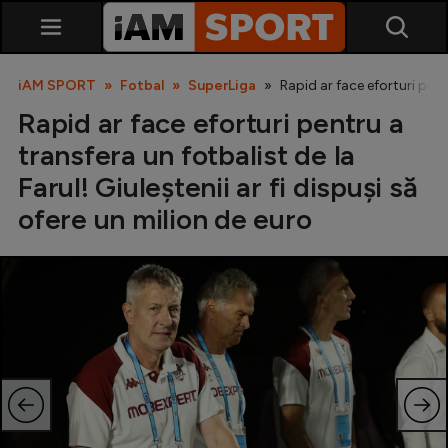
iAM SPORT
Fotbal
SuperLiga
Rapid ar face eforturi pentr
Rapid ar face eforturi pentru a
transfera un fotbalist de la
Farul! Giuleștenii ar fi dispuși să
ofere un milion de euro
SuperLiga
Liga 2
Cupa României
Echipa Națională
U21
Fotbal feminin