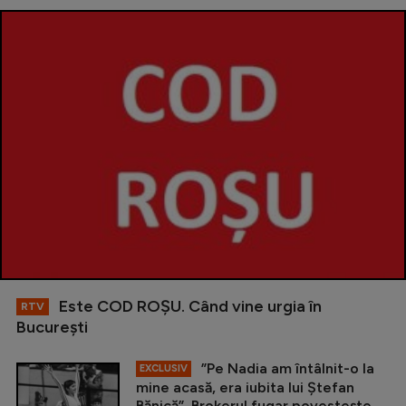
Este COD ROŞU. Când vine urgia în
RTV
Bucureşti
”Pe Nadia am întâlnit-o la
EXCLUSIV
mine acasă, era iubita lui Ștefan
Bănică”. Brokerul fugar povestește