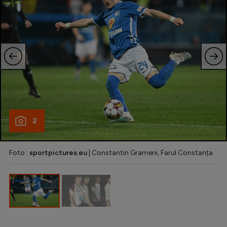
Intră în cont
Creează cont
2
Foto :
sportpictures.eu
| Constantin Grameni, Farul Constanța