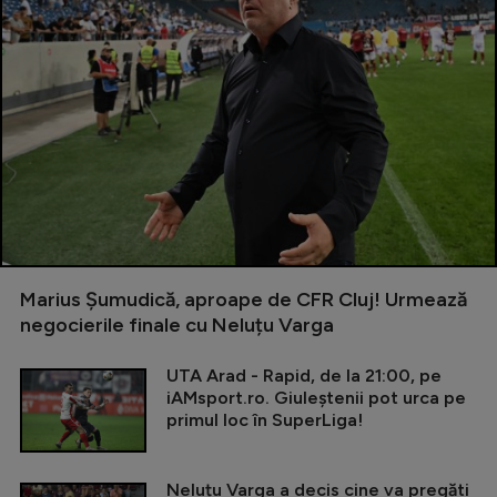
Marius Șumudică, aproape de CFR Cluj! Urmează
negocierile finale cu Neluțu Varga
UTA Arad - Rapid, de la 21:00, pe
iAMsport.ro. Giuleștenii pot urca pe
primul loc în SuperLiga!
Neluțu Varga a decis cine va pregăti