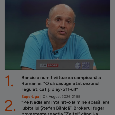
1.
Banciu a numit viitoarea campioană a
României: ”O să câștige atât sezonul
regulat, cât și play-off-ul!”
SuperLiga
| 04 August 2026, 21:55
2.
”Pe Nadia am întâlnit-o la mine acasă, era
iubita lui Ștefan Bănică”. Brokerul fugar
povestește reacția ”Zeiței” când i-a