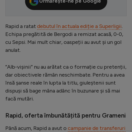
Urmărește-ne pe Google
Serie A
Bundesliga
Rapid a ratat
debutul în actuala ediție a Superligii
.
Ligue 1
Echipa pregătită de Bergodi a remizat acasă, 0-0,
Campionate
cu Sepsi. Mai mult chiar, oaspeții au avut și un gol
anulat.
Starurile fotbalului
EURO 2024
”Alb-vișinii” nu au arătat ca o formație cu pretenții,
Stranieri
dar obiectivele rămân neschimbate. Pentru a avea
însă șanse reale în lupta la titlu, giuleștenii sunt
Clasamente
dispuși să bage mâna adânc în buzunare și să mai
facă mutări.
Rapid, oferta îmbunătățită pentru Grameni
Tenis
Handbal
Până acum, Rapid a avut o
campanie de transferuri