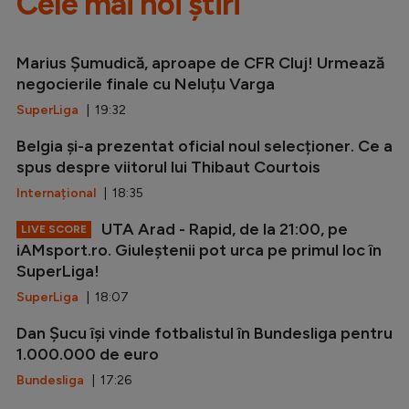
Cele mai noi știri
Marius Șumudică, aproape de CFR Cluj! Urmează
negocierile finale cu Neluțu Varga
SuperLiga
| 19:32
Belgia și-a prezentat oficial noul selecționer. Ce a
spus despre viitorul lui Thibaut Courtois
Internațional
| 18:35
UTA Arad - Rapid, de la 21:00, pe
LIVE SCORE
iAMsport.ro. Giuleștenii pot urca pe primul loc în
SuperLiga!
SuperLiga
| 18:07
Dan Șucu își vinde fotbalistul în Bundesliga pentru
1.000.000 de euro
Bundesliga
| 17:26