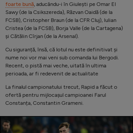
foarte bună
, aducându-i în Giulești pe Omar El
Natație
Sawy (de la Csikszereda), Răzvan Oaidă (de la
Formula 1
FCSB), Cristopher Braun (de la CFR Cluj), Iulian
Cristea (de la FCSB), Borja Valle (de la Cartagena)
Gimnastică
și Cătălin Cîrjan (de la Arsenal).
Auto
Cu siguranță, însă, că lotul nu este definitivat și
Rugby
nume noi vor mai veni sub comanda lui Bergodi.
Ciclism
Recent, o pistă mai veche, uitată în ultima
Alte sporturi
perioada, ar fi redevenit de actualitate
JO 2024
La finalul campionatului trecut, Rapid a făcut o
JO 2026
ofertă pentru mijlocașul campioanei Farul
Constanța, Constantin Grameni.