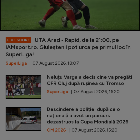
UTA Arad - Rapid, de la 21:00, pe
LIVE SCORE
iAMsport.ro. Giuleștenii pot urca pe primul loc în
SuperLiga!
SuperLiga
| 07 August 2026, 18:07
Neluțu Varga a decis cine va pregăti
CFR Cluj după rușinea cu Tromso
SuperLiga
| 07 August 2026, 16:20
Descindere a poliției după ce o
națională a avut un parcurs
dezastruos la Cupa Mondială 2026
CM 2026
| 07 August 2026, 15:20