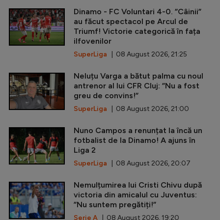
Dinamo - FC Voluntari 4-0. ”Câinii”
au făcut spectacol pe Arcul de
Triumf! Victorie categorică în fața
ilfovenilor
SuperLiga
| 08 August 2026, 21:25
Neluțu Varga a bătut palma cu noul
antrenor al lui CFR Cluj: ”Nu a fost
greu de convins!”
SuperLiga
| 08 August 2026, 21:00
Nuno Campos a renunțat la încă un
fotbalist de la Dinamo! A ajuns în
Liga 2
SuperLiga
| 08 August 2026, 20:07
Nemulțumirea lui Cristi Chivu după
victoria din amicalul cu Juventus:
”Nu suntem pregătiți!”
Serie A
| 08 August 2026, 19:20