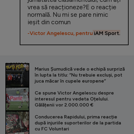
vrea să reacționeze?E o reacție
normală. Nu mi se pare nimic
ieșit din comun
-Victor Angelescu, pentru
iAM Sport.
CITEȘTE ȘI
Marius Șumudică vede o echipă surpriză
în lupta la titlu: ”Nu trebuie excluși, pot
juca măcar în cupele europene”
Ce spune Victor Angelescu despre
interesul pentru vedeta Oțelului.
Gălățenii vor 2.000.000 €
Conducerea Rapidului, prima reacție
după injuriile suporterilor de la partida
cu FC Voluntari