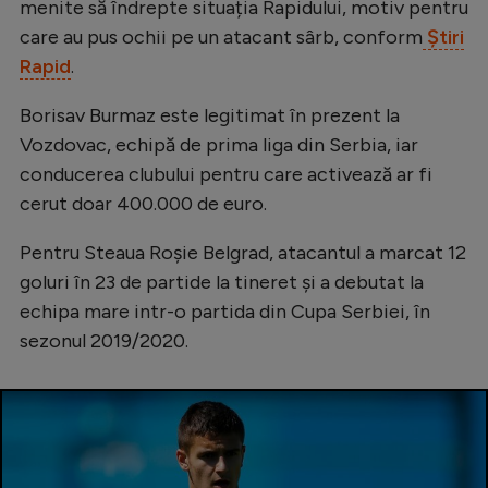
menite să îndrepte situația Rapidului, motiv pentru
Natație
care au pus ochii pe un atacant sârb, conform
Știri
Formula 1
Rapid
.
Gimnastică
Borisav Burmaz este legitimat în prezent la
Auto
Vozdovac, echipă de prima liga din Serbia, iar
conducerea clubului pentru care activează ar fi
Rugby
cerut doar 400.000 de euro.
Ciclism
Pentru Steaua Roșie Belgrad, atacantul a marcat 12
Alte sporturi
goluri în 23 de partide la tineret și a debutat la
JO 2024
echipa mare intr-o partida din Cupa Serbiei, în
sezonul 2019/2020.
JO 2026