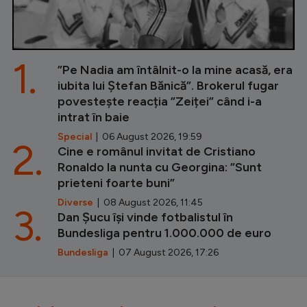
1.
”Pe Nadia am întâlnit-o la mine acasă, era
iubita lui Ștefan Bănică”. Brokerul fugar
povestește reacția ”Zeiței” când i-a
intrat în baie
Special
| 06 August 2026, 19:59
2.
Cine e românul invitat de Cristiano
Ronaldo la nunta cu Georgina: ”Sunt
prieteni foarte buni”
Diverse
| 08 August 2026, 11:45
3.
Dan Șucu își vinde fotbalistul în
Bundesliga pentru 1.000.000 de euro
Bundesliga
| 07 August 2026, 17:26