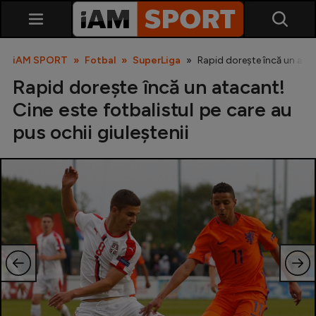
iAM SPORT
Fotbal
SuperLiga
Rapid dorește încă un ataca
Rapid dorește încă un atacant!
Cine este fotbalistul pe care au
pus ochii giuleștenii
SuperLiga
Liga 2
Cupa României
Echipa Națională
U21
Fotbal feminin