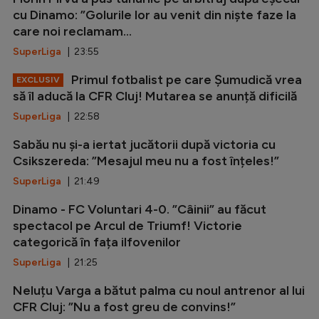
cu Dinamo: ”Golurile lor au venit din niște faze la
care noi reclamam...
SuperLiga
| 23:55
Primul fotbalist pe care Șumudică vrea
EXCLUSIV
să îl aducă la CFR Cluj! Mutarea se anunță dificilă
SuperLiga
| 22:58
Sabău nu și-a iertat jucătorii după victoria cu
Csikszereda: ”Mesajul meu nu a fost înțeles!”
SuperLiga
| 21:49
Dinamo - FC Voluntari 4-0. ”Câinii” au făcut
spectacol pe Arcul de Triumf! Victorie
categorică în fața ilfovenilor
SuperLiga
| 21:25
Neluțu Varga a bătut palma cu noul antrenor al lui
CFR Cluj: ”Nu a fost greu de convins!”