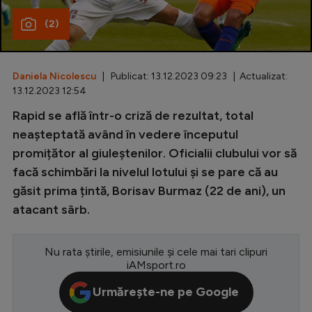
(2)
Special
Diverse
Inedit
Daniela Nicolescu
| Publicat: 13.12.2023 09:23 | Actualizat:
13.12.2023 12:54
Clasamente
Rapid se află într-o criză de rezultat, total
neașteptată având în vedere începutul
promițător al giuleștenilor. Oficialii clubului vor să
facă schimbări la nivelul lotului și se pare că au
Champions League
găsit prima țintă, Borisav Burmaz (22 de ani), un
Europa League
atacant sârb.
Conference League
Nu rata știrile, emisiunile și cele mai tari clipuri
CM 2026
iAMsport.ro
Premier League
Urmărește-ne pe Google
LaLiga