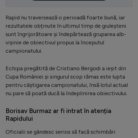
Serie A
Rapid nu traversează o perioadă foarte bună, iar
Bundesliga
rezultatele obținute în ultimul timp de giuleșteni
Ligue 1
sunt îngrijorătoare și îndepărtează gruparea alb-
vișinie de obiectivul propus la începutul
Campionate
campionatului.
Starurile fotbalului
EURO 2024
Echipa pregătită de Cristiano Bergodi a ieșit din
Cupa României și singurul scop rămas este lupta
Stranieri
pentru câștigarea campionatului, însă lotul actual
Clasamente
nu pare să poată ducă la îndeplinirea obiectivului.
Borisav Burmaz ar fi intrat în atenția
Rapidului
Tenis
Oficialii se gândesc serios să facă schimbări
Handbal