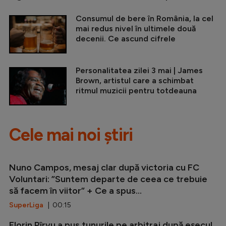
Consumul de bere în România, la cel
mai redus nivel în ultimele două
decenii. Ce ascund cifrele
Personalitatea zilei 3 mai | James
Brown, artistul care a schimbat
ritmul muzicii pentru totdeauna
Cele mai noi știri
Nuno Campos, mesaj clar după victoria cu FC
Voluntari: ”Suntem departe de ceea ce trebuie
să facem în viitor” + Ce a spus...
SuperLiga
| 00:15
Florin Pîrvu a pus tunurile pe arbitraj după eșecul