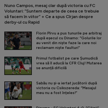
Nuno Campos, mesaj clar după victoria cu FC
Voluntari: ”Suntem departe de ceea ce trebuie
să facem în viitor” + Ce a spus Cîrjan despre
derby-ul cu Rapid
Florin Pîrvu a pus tunurile pe arbitraj
după eșecul cu Dinamo: ”Golurile lor
au venit din niște faze la care noi
reclamam niște faulturi”
Primul fotbalist pe care Șumudică
vrea să îl aducă la CFR Cluj! Mutarea
se anunță dificilă
Sabău nu și-a iertat jucătorii după
victoria cu Csikszereda: ”Mesajul
meu nu a fost înțeles!”
Dinamo - FC Voluntari 4-0. ”Câinii”