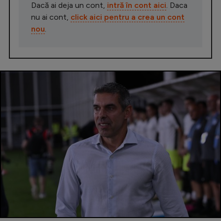
Dacă ai deja un cont,
intră în cont aici
. Daca
nu ai cont,
click aici pentru a crea un cont
nou
.