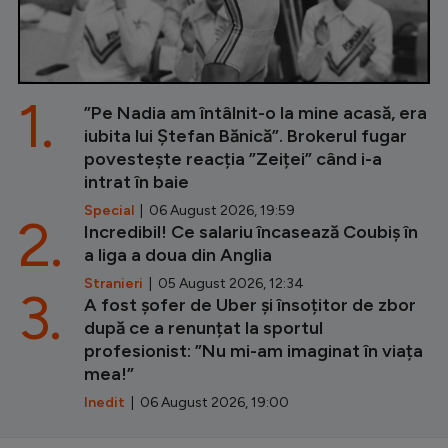
1.
”Pe Nadia am întâlnit-o la mine acasă, era
iubita lui Ștefan Bănică”. Brokerul fugar
povestește reacția ”Zeiței” când i-a
intrat în baie
Special
| 06 August 2026, 19:59
2.
Incredibil! Ce salariu încasează Coubiș în
a liga a doua din Anglia
Stranieri
| 05 August 2026, 12:34
3.
A fost șofer de Uber și însoțitor de zbor
după ce a renunțat la sportul
profesionist: ”Nu mi-am imaginat în viața
mea!”
Inedit
| 06 August 2026, 19:00