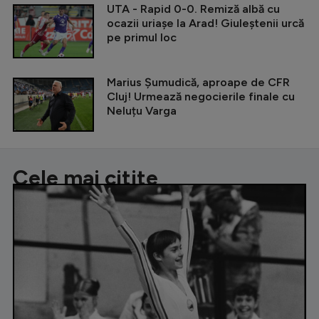
UTA - Rapid 0-0. Remiză albă cu
ocazii uriașe la Arad! Giuleștenii urcă
pe primul loc
Marius Șumudică, aproape de CFR
Cluj! Urmează negocierile finale cu
Neluțu Varga
Cele mai citite