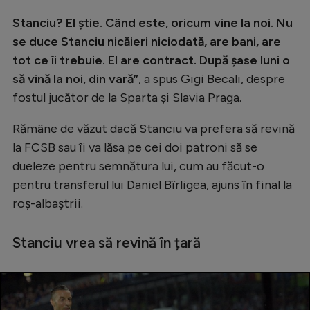
Stanciu? El știe. Când este, oricum vine la noi. Nu
se duce Stanciu nicăieri niciodată, are bani, are
tot ce îi trebuie. El are contract. După șase luni o
să vină la noi, din vară”
, a spus Gigi Becali, despre
fostul jucător de la Sparta și Slavia Praga.
Rămâne de văzut dacă Stanciu va prefera să revină
la FCSB sau îi va lăsa pe cei doi patroni să se
dueleze pentru semnătura lui, cum au făcut-o
pentru transferul lui Daniel Bîrligea, ajuns în final la
roș-albaștrii.
Stanciu vrea să revină în țară