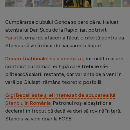
Intră în cont
Creează cont
Cumpărarea clubului Genoa se pare că nu i-a luat
atenția lui Dan Șucu de la Rapid, iar, potrivit
Fanatik
, omul de afaceri a făcut o ofertă pentru ca
Stanciu să vină chiar din ianuarie la Rapid.
Decarul naționalei nu a acceptat
, întrucât mai are
contract cu Damac, echipă care trebuie să-i
plătească salarii restante, dar varianta de a veni în
vară pe Giulești rămâne teoretic posibilă.
Gigi Becali este și el interesat de aducerea lui
Stanciu în România
. Patronul roș-albaștrilor a
declarat în trecut că dacă va dori să revină în țară,
Stanciu va veni doar la FCSB.