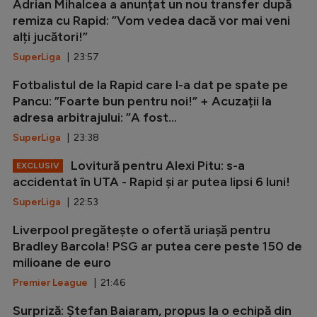
Adrian Mihalcea a anunțat un nou transfer după
remiza cu Rapid: ”Vom vedea dacă vor mai veni
alți jucători!”
SuperLiga
| 23:57
Fotbalistul de la Rapid care l-a dat pe spate pe
Pancu: ”Foarte bun pentru noi!” + Acuzații la
adresa arbitrajului: ”A fost...
SuperLiga
| 23:38
Lovitură pentru Alexi Pitu: s-a
EXCLUSIV
accidentat în UTA - Rapid și ar putea lipsi 6 luni!
SuperLiga
| 22:53
Liverpool pregătește o ofertă uriașă pentru
Bradley Barcola! PSG ar putea cere peste 150 de
milioane de euro
Premier League
| 21:46
Surpriză: Ștefan Baiaram, propus la o echipă din