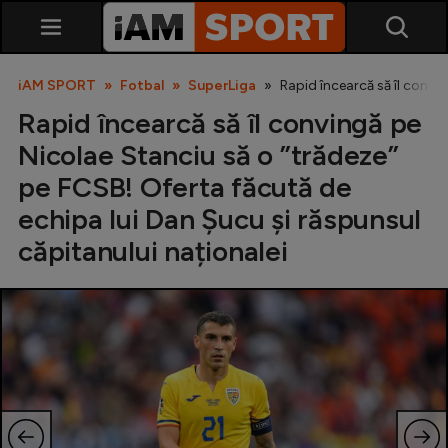
iAM SPORT
Fotbal
SuperLiga
Rapid încearcă să îl convi
Rapid încearcă să îl convingă pe
Nicolae Stanciu să o ”trădeze”
pe FCSB! Oferta făcută de
echipa lui Dan Șucu și răspunsul
căpitanului naționalei
SuperLiga
Liga 2
Cupa României
Echipa Națională
U21
Fotbal feminin