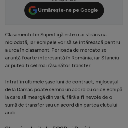
Serie A
Urmărește-ne pe Google
Bundesliga
Ligue 1
Clasamentul în SuperLigă este mai strâns ca
Campionate
niciodată, iar echipele vor să se întărească pentru
a urca în clasament. Perioada de mercato se
Starurile fotbalului
anunță foarte interesantă în România, iar Stanciu
EURO 2024
ar putea fi cel mai răsunător transfer.
Stranieri
Intrat în ultimele șase luni de contract, mijlocașul
Clasamente
de la Damac poate semna un acord cu orice echipă
la care să meargă din vară, fără a fi nevoie de o
sumă de transfer sau un acord din partea clubului
arab.
Tenis
Handbal