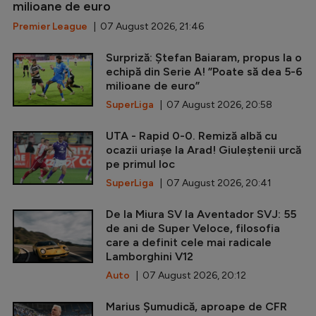
milioane de euro
Premier League
| 07 August 2026, 21:46
Surpriză: Ștefan Baiaram, propus la o
echipă din Serie A! ”Poate să dea 5-6
milioane de euro”
SuperLiga
| 07 August 2026, 20:58
UTA - Rapid 0-0. Remiză albă cu
ocazii uriașe la Arad! Giuleștenii urcă
pe primul loc
SuperLiga
| 07 August 2026, 20:41
De la Miura SV la Aventador SVJ: 55
de ani de Super Veloce, filosofia
care a definit cele mai radicale
Lamborghini V12
Auto
| 07 August 2026, 20:12
Marius Șumudică, aproape de CFR