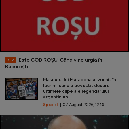
Este COD ROŞU. Când vine urgia în
RTV
Bucureşti
Maseurul lui Maradona a izucnit în
lacrimi când a povestit despre
ultimele clipe ale legendarului
argentinian
Special
| 07 August 2026, 12:16