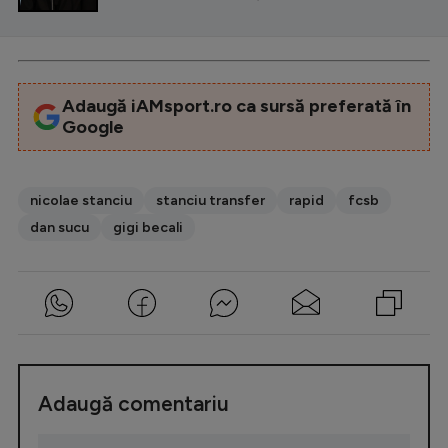
Adaugă iAMsport.ro ca sursă preferată în
Google
nicolae stanciu
stanciu transfer
rapid
fcsb
dan sucu
gigi becali
Adaugă comentariu