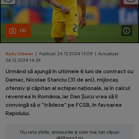
Special
Diverse
(5)
Inedit
Clasamente
Radu Orbean
| Publicat: 24.12.2024 13:09 | Actualizat:
24.12.2024 14:39
Urmând să ajungă în ultimele 6 luni de contract cu
Champions League
Damac, Nicolae Stanciu (31 de ani), mijlocaș
ofensiv și căpitan al echipei naționale, ia în calcul
Europa League
revenirea în România, iar Dan Șucu vrea să îl
Conference League
convingă să o ”trădeze” pe FCSB, în favoarea
Rapidului.
CM 2026
Premier League
Nu rata știrile, emisiunile și cele mai tari clipuri
LaLiga
iAMsport.ro