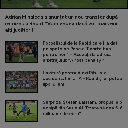
Adrian Mihalcea a anunțat un nou transfer după
remiza cu Rapid: ”Vom vedea dacă vor mai veni
alți jucători!”
Fotbalistul de la Rapid care l-a dat
pe spate pe Pancu: ”Foarte bun
pentru noi!” + Acuzații la adresa
arbitrajului: ”A fost penalty!”
Lovitură pentru Alexi Pitu: s-a
accidentat în UTA - Rapid și ar putea
lipsi 6 luni!
Surpriză: Ștefan Baiaram, propus la o
echipă din Serie A! ”Poate să dea 5-6
milioane de euro”