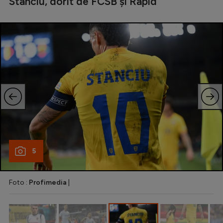
Stanciu, dorit de FCSB și Rapid
Natație
Formula 1
Gimnastică
Auto
Rugby
Ciclism
Alte sporturi
JO 2024
5
JO 2026
Foto :
Profimedia
|