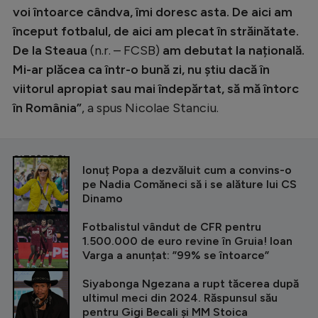
voi întoarce cândva, îmi doresc asta. De aici am
început fotbalul, de aici am plecat în străinătate.
De la Steaua
(n.r. – FCSB)
am debutat la națională.
Mi-ar plăcea ca într-o bună zi, nu știu dacă în
viitorul apropiat sau mai îndepărtat, să mă întorc
în România”
, a spus Nicolae Stanciu.
CITEȘTE ȘI
Ionuț Popa a dezvăluit cum a convins-o
pe Nadia Comăneci să i se alăture lui CS
Dinamo
Fotbalistul vândut de CFR pentru
1.500.000 de euro revine în Gruia! Ioan
Varga a anunțat: ”99% se întoarce”
Siyabonga Ngezana a rupt tăcerea după
ultimul meci din 2024. Răspunsul său
pentru Gigi Becali și MM Stoica