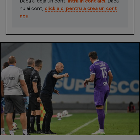
Dacă ai deja un cont,
intră în cont aici
. Daca
nu ai cont,
click aici pentru a crea un cont
nou
.