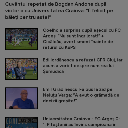
Cuvântul repetat de Bogdan Andone după
victoria cu Universitatea Craiova: ”Îi felicit pe
băieți pentru asta!”
Coelho a surprins după eșecul cu FC
Argeș: ”Nu sunt îngrijorat!” +
Cicâldău, avertisment înainte de
returul cu KuPS
Edi Iordănescu a refuzat CFR Cluj, iar
acum a vorbit despre numirea lui
Șumudică
Emil Grădinescu l-a pus la zid pe
Neluțu Varga: ”A avut o grămadă de
decizii greșite!”
Universitatea Craiova - FC Argeș 0-
1. Piteștenii au învins campioana în