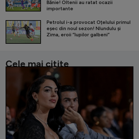
Bănie! Oltenii au ratat ocazii
importante
Petrolul i-a provocat Oțelului primul
eșec din noul sezon! Nlundulu și
Zima, eroii ”lupilor galbeni”
Cele mai citite