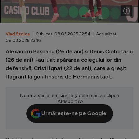
Special
Diverse
Inedit
Vlad Stoica
| Publicat: 08.03.2025 22:54 | Actualizat:
08.03.2025 23:16
Clasamente
Alexandru Pașcanu (26 de ani) și Denis Ciobotariu
(26 de ani) i-au luat apărarea colegului lor din
defensivă, Cristi Ignat (22 de ani), care a greșit
flagrant la golul înscris de Hermannstadt.
Champions League
Europa League
Nu rata știrile, emisiunile și cele mai tari clipuri
iAMsport.ro
Conference League
Urmărește-ne pe Google
CM 2026
Premier League
LaLiga