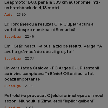
Leapmotor B03, până la 389 km autonomie într-
un hatchback de 4,18 metri
Auto
| 23:20
Edi Iordănescu a refuzat CFR Cluj, iar acum a
vorbit despre numirea lui Șumudică
SuperLiga
| 22:45
Emil Grădinescu l-a pus la zid pe Neluțu Varga: ”A
avut o grămadă de decizii greșite!”
SuperLiga
| 22:07
Universitatea Craiova - FC Argeș 0-1. Piteștenii
au învins campioana în Bănie! Oltenii au ratat
ocazii importante
SuperLiga
| 21:15
Petrolul i-a provocat Oțelului primul eșec din noul
sezon! Nlundulu și Zima, eroii ”lupilor galbeni”
SuperLiga
| 21:05