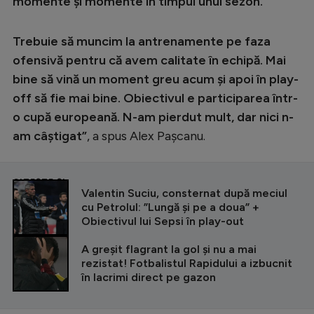
momente și momente în timpul unui sezon.
Intră în cont
Creează cont
Trebuie să muncim la antrenamente pe faza
ofensivă pentru că avem calitate în echipă. Mai
bine să vină un moment greu acum și apoi în play-
off să fie mai bine. Obiectivul e participarea într-
o cupă europeană. N-am pierdut mult, dar nici n-
am câștigat”
, a spus Alex Pașcanu.
CITEȘTE ȘI
Valentin Suciu, consternat după meciul
cu Petrolul: ”Lungă și pe a doua” +
Obiectivul lui Sepsi în play-out
A greșit flagrant la gol și nu a mai
rezistat! Fotbalistul Rapidului a izbucnit
în lacrimi direct pe gazon