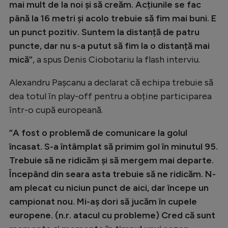
mai mult de la noi și să creăm. Acțiunile se fac
Natație
până la 16 metri și acolo trebuie să fim mai buni. E
Formula 1
un punct pozitiv. Suntem la distanță de patru
puncte, dar nu s-a putut să fim la o distanță mai
Gimnastică
mică”
, a spus Denis Ciobotariu la flash interviu.
Auto
Alexandru Pașcanu a declarat că echipa trebuie să
Rugby
dea totul în play-off pentru a obține participarea
Ciclism
într-o cupă europeană.
Alte sporturi
”A fost o problemă de comunicare la golul
JO 2024
încasat. S-a întâmplat să primim gol în minutul 95.
Trebuie să ne ridicăm și să mergem mai departe.
JO 2026
Începând din seara asta trebuie să ne ridicăm. N-
am plecat cu niciun punct de aici, dar începe un
campionat nou. Mi-aș dori să jucăm în cupele
europene. (n.r. atacul cu probleme) Cred că sunt