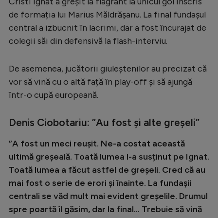
Cristi Ignat a greșit la flagrant la unicul gol înscris
Serie A
de formația lui Marius Măldrășanu. La final fundașul
central a izbucnit în lacrimi, dar a fost încurajat de
Bundesliga
colegii săi din defensivă la flash-interviu.
Ligue 1
Campionate
De asemenea, jucătorii giuleștenilor au precizat că
vor să vină cu o altă față în play-off și să ajungă
Starurile fotbalului
într-o cupă europeană.
EURO 2024
Denis Ciobotariu: ”Au fost și alte greșeli”
Stranieri
Clasamente
”A fost un meci reușit. Ne-a costat această
ultimă greșeală. Toată lumea l-a susținut pe Ignat.
Toată lumea a făcut astfel de greșeli. Cred că au
mai fost o serie de erori și înainte. La fundașii
Tenis
centrali se văd mult mai evident greșelile. Drumul
spre poartă îl găsim, dar la final… Trebuie să vină
Handbal