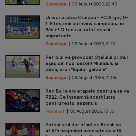
SuperLiga
| 09 August 2026, 22:45
Universitatea Craiova - FC Argeș 0-
1. Piteștenii au învins campioana în
Bănie! Oltenii au ratat ocazii
importante
SuperLiga
| 09 August 2026, 21:15
Petrolul i-a provocat Oțelului primul
eșec din noul sezon! Nlundulu și
Zima, eroii ”lupilor galbeni”
SuperLiga
| 09 August 2026, 21:05
Red Bull a ars etapele pentru a salva
RB22. Ce înseamnă acest lucru
pentru restul sezonului
Formula 1
| 09 August 2026, 19:39
Fotbalistul dat afară de Becali se
află în negocieri avansate cu altă