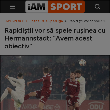
iAM SPORT
Fotbal
SuperLiga
Rapidiștii vor să spele ru
Rapidiștii vor să spele rușinea cu
Hermannstadt: ”Avem acest
obiectiv”
SuperLiga
Liga 2
Cupa României
Echipa Națională
U21
Fotbal feminin