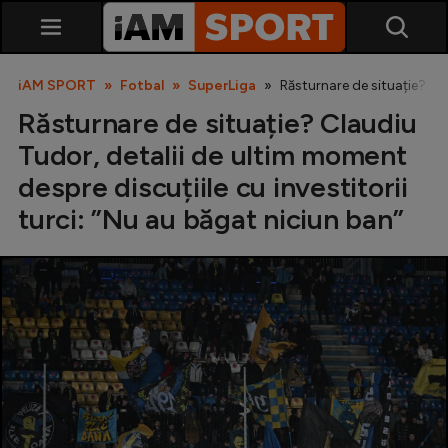
iAM SPORT
Fotbal
SuperLiga
Răsturnare de situație? Cla
Răsturnare de situație? Claudiu
Tudor, detalii de ultim moment
despre discuțiile cu investitorii
turci: ”Nu au băgat niciun ban”
SuperLiga
Liga 2
Cupa României
Echipa Națională
U21
Fotbal feminin