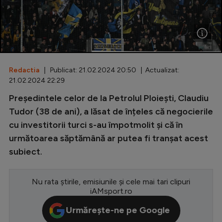
Special
Diverse
Inedit
Redactia
| Publicat: 21.02.2024 20:50 | Actualizat:
Clasamente
21.02.2024 22:29
Președintele celor de la Petrolul Ploiești, Claudiu
Tudor (38 de ani), a lăsat de înțeles că negocierile
cu investitorii turci s-au împotmolit și că în
Champions League
următoarea săptămână ar putea fi tranșat acest
Europa League
subiect.
Conference League
CM 2026
Nu rata știrile, emisiunile și cele mai tari clipuri
iAMsport.ro
Premier League
Urmărește-ne pe Google
LaLiga