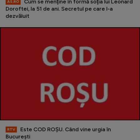
Cum se menţine în formă soţia lui Leonard
AS.RO
Doroftei, la 51 de ani. Secretul pe care l-a
dezvăluit
Este COD ROŞU. Când vine urgia în
RTV
Bucureşti