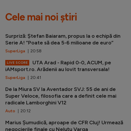
Cele mai noi știri
Surpriză: Ștefan Baiaram, propus la o echipă din
Serie A! ”Poate să dea 5-6 milioane de euro”
SuperLiga
| 20:58
UTA Arad - Rapid 0-0, ACUM, pe
LIVE SCORE
iAMsport.ro. Arădenii au lovit transversala!
SuperLiga
| 20:41
De la Miura SV la Aventador SVJ: 55 de ani de
Super Veloce, filosofia care a definit cele mai
radicale Lamborghini V12
Auto
| 20:12
Marius Șumudică, aproape de CFR Cluj! Urmează
negocierile finale cu Neluțu Varga