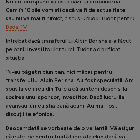
Nu putem spune că este căzută propunerea.
Natație
Cam în 10 zile vom ști dacă va fi de actualitate
Formula 1
sau nu va mai fi nimic
”, a spus Claudiu Tudor pentru
Dada TV
.
Gimnastică
Întrebat dacă transferul lui Albin Berisha s-a făcut
Auto
pe banii investitorilor turci, Tudor a clarificat
Rugby
situația:
Ciclism
”
N-au băgat niciun ban, nici măcar pentru
Alte sporturi
transferul lui Albin Berisha. Au fost speculații. Am
JO 2024
spus la venirea din Turcia că suntem deschiși la
sosirea unui sponsor, investitor. Dacă lucrurile
JO 2026
avansau lumea știa până acum. Au mai fost
discuții telefonice.
Deocamdată se vorbește de o variantă. Vă asigur
că este loc pentru toată lumea la club dacă va