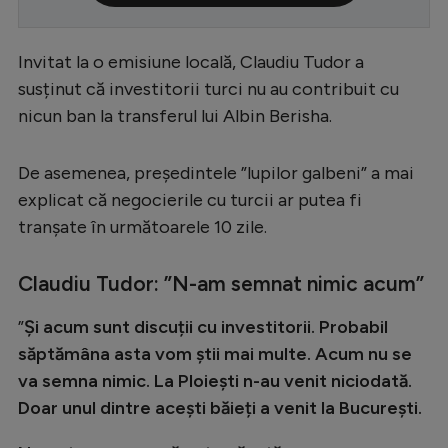
Serie A
Invitat la o emisiune locală, Claudiu Tudor a
Bundesliga
susținut că investitorii turci nu au contribuit cu
Ligue 1
nicun ban la transferul lui Albin Berisha.
Campionate
De asemenea, președintele ”lupilor galbeni” a mai
Starurile fotbalului
explicat că negocierile cu turcii ar putea fi
EURO 2024
tranșate în următoarele 10 zile.
Stranieri
Claudiu Tudor: ”N-am semnat nimic acum”
Clasamente
”
Și acum sunt discuții cu investitorii. Probabil
săptămâna asta vom știi mai multe. Acum nu se
va semna nimic. La Ploiești n-au venit niciodată
.
Tenis
Doar unul dintre acești băieți a venit la București.
Handbal