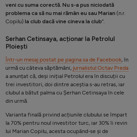
Intră în cont
veni cu suma corectă. Nu s-a pus niciodată
Creează cont
problema ca să nu mai rămân eu sau Marian
(n.r.
Copilu)
la club dacă vine cineva la club
”.
Serhan Cetinsaya, acționar la Petrolul
Ploiești
Într-un mesaj postat pe pagina sa de Facebook
, în
urmă cu câteva săptămâni,
jurnalistul Octav Preda
a anunțat că, deși inițial Petrolul era în discuții cu
trei investitori, doi dintre aceștia s-au retras, iar
clubul a bătut palma cu Șerhan Cetinsaya în cele
din urmă.
Varianta finală privind acțiunile clubului se împart
la 70% pentru noul investitor turc, iar 30% îi revin
lui Marian Copilu, acesta ocupând-se și de