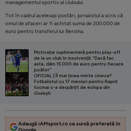
managementul sportiv al clubului.
Tot în cadrul aceleiași postări, jurnalistul a scris că
omul de afaceri ar fi achitat suma de 200.000 de
euro pentru transferul lui Berisha.
CITEȘTE ȘI
Motivație suplimentară pentru play-off
de la un club în insolvență: ”Dacă fac
asta, dăm 15.000 de euro pentru fiecare
jucător”
OFICIAL | Îl mai ținea minte cineva?
Fotbalistul cu 17 meciuri pentru Rapid
tocmai s-a despărțit de echipa din
Giulești
Adaugă iAMsport.ro ca sursă preferată în
Google