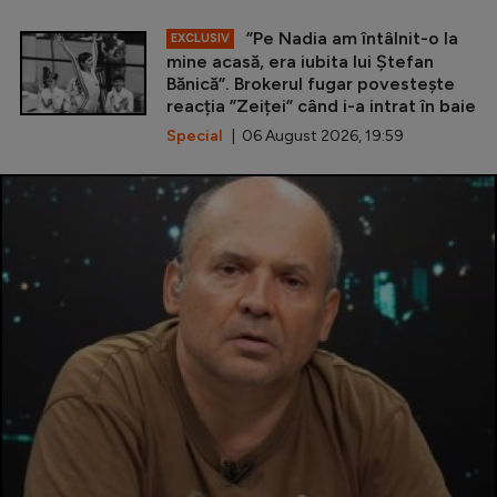
”Pe Nadia am întâlnit-o la
EXCLUSIV
mine acasă, era iubita lui Ștefan
Bănică”. Brokerul fugar povestește
reacția ”Zeiței” când i-a intrat în baie
Special
| 06 August 2026, 19:59