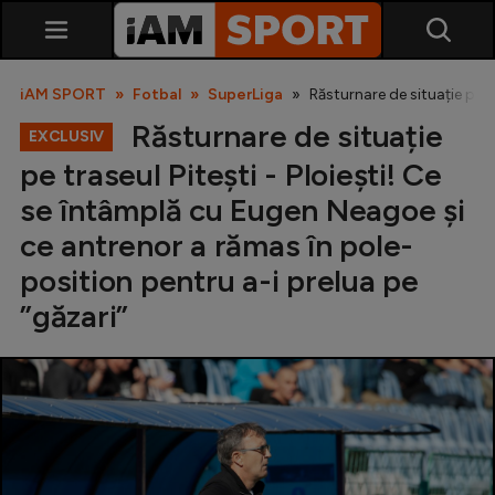
iAM SPORT
Fotbal
SuperLiga
Răsturnare de situație pe t
Răsturnare de situație
EXCLUSIV
pe traseul Pitești - Ploiești! Ce
se întâmplă cu Eugen Neagoe și
ce antrenor a rămas în pole-
position pentru a-i prelua pe
SuperLiga
”găzari”
Liga 2
Cupa României
Echipa Națională
U21
Fotbal feminin