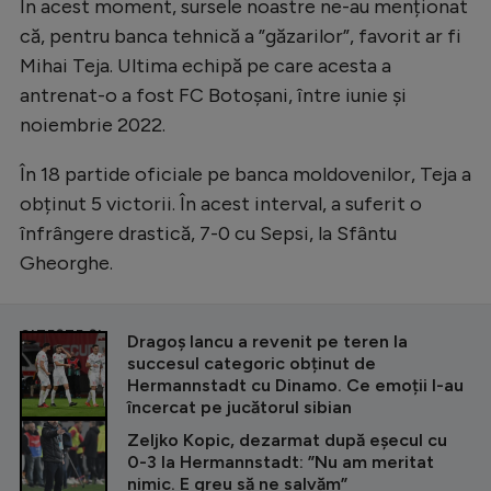
În acest moment, sursele noastre ne-au menționat
că, pentru banca tehnică a ”găzarilor”, favorit ar fi
Mihai Teja. Ultima echipă pe care acesta a
antrenat-o a fost FC Botoșani, între iunie și
noiembrie 2022.
În 18 partide oficiale pe banca moldovenilor, Teja a
obținut 5 victorii. În acest interval, a suferit o
înfrângere drastică, 7-0 cu Sepsi, la Sfântu
Gheorghe.
CITEȘTE ȘI
Dragoș Iancu a revenit pe teren la
succesul categoric obținut de
Hermannstadt cu Dinamo. Ce emoții l-au
încercat pe jucătorul sibian
Zeljko Kopic, dezarmat după eșecul cu
0-3 la Hermannstadt: ”Nu am meritat
nimic. E greu să ne salvăm”