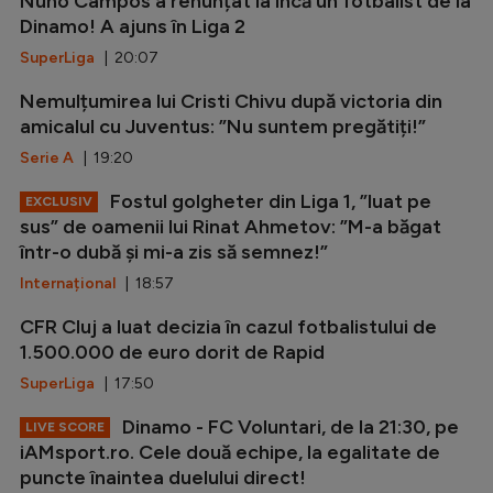
Nuno Campos a renunțat la încă un fotbalist de la
Dinamo! A ajuns în Liga 2
SuperLiga
| 20:07
Nemulțumirea lui Cristi Chivu după victoria din
amicalul cu Juventus: ”Nu suntem pregătiți!”
Serie A
| 19:20
Fostul golgheter din Liga 1, ”luat pe
EXCLUSIV
sus” de oamenii lui Rinat Ahmetov: ”M-a băgat
într-o dubă și mi-a zis să semnez!”
Internațional
| 18:57
CFR Cluj a luat decizia în cazul fotbalistului de
1.500.000 de euro dorit de Rapid
SuperLiga
| 17:50
Dinamo - FC Voluntari, de la 21:30, pe
LIVE SCORE
iAMsport.ro. Cele două echipe, la egalitate de
puncte înaintea duelului direct!