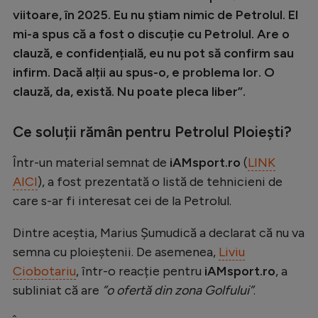
Intră în cont
viitoare, în 2025. Eu nu știam nimic de Petrolul. El
Creează cont
mi-a spus că a fost o discuție cu Petrolul. Are o
clauză, e confidențială, eu nu pot să confirm sau
infirm. Dacă alții au spus-o, e problema lor. O
clauză, da, există. Nu poate pleca liber”.
Ce soluții rămân pentru Petrolul Ploiești?
Într-un material semnat de
iAMsport.ro
(
LINK
AICI
), a fost prezentată o listă de tehnicieni de
care s-ar fi interesat cei de la Petrolul.
Dintre aceștia, Marius Șumudică a declarat că nu va
semna cu ploieștenii. De asemenea,
Liviu
Ciobotariu
, într-o reacție pentru
iAMsport.ro
, a
subliniat că are
”o ofertă din zona Golfului”
.