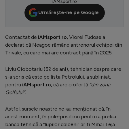
iAMsport.ro
Serie A
Urmărește-ne pe Google
Bundesliga
Ligue 1
Contactat de
iAMsport.ro
, Viorel Tudose a
Campionate
declarat că Neagoe rămâne antrenorul echipei din
Starurile fotbalului
Trivale, cu care mai are contract până în 2025.
EURO 2024
Liviu Ciobotariu (52 de ani), tehnician despre care
Stranieri
s-a scris că este pe lista Petrolului, a subliniat,
Clasamente
pentru
iAMsport.ro
, că are o ofertă
”din zona
Golfului”
.
Astfel, sursele noastre ne-au menționat că, în
Tenis
acest moment, în pole-position pentru a prelua
banca tehnică a ”lupilor galbeni” ar fi Mihai Teja
Handbal