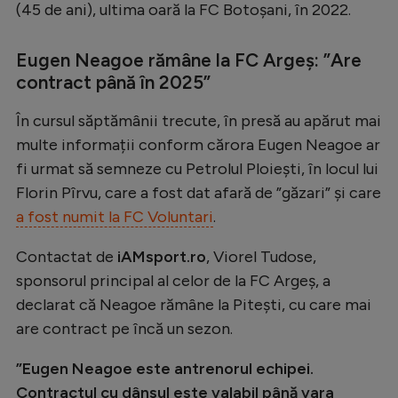
(45 de ani), ultima oară la FC Botoșani, în 2022.
Natație
Formula 1
Eugen Neagoe rămâne la FC Argeș: ”Are
contract până în 2025”
Gimnastică
Auto
În cursul săptămânii trecute, în presă au apărut mai
multe informații conform cărora Eugen Neagoe ar
Rugby
fi urmat să semneze cu Petrolul Ploiești, în locul lui
Ciclism
Florin Pîrvu, care a fost dat afară de ”găzari” și care
Alte sporturi
a fost numit la FC Voluntari
.
JO 2024
Contactat de
iAMsport.ro
, Viorel Tudose,
sponsorul principal al celor de la FC Argeș, a
JO 2026
declarat că Neagoe rămâne la Pitești, cu care mai
are contract pe încă un sezon.
”Eugen Neagoe este antrenorul echipei.
Contractul cu dânsul este valabil până vara