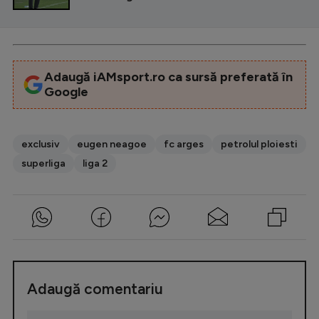
Adaugă iAMsport.ro ca sursă preferată în
Google
exclusiv
eugen neagoe
fc arges
petrolul ploiesti
superliga
liga 2
Adaugă comentariu