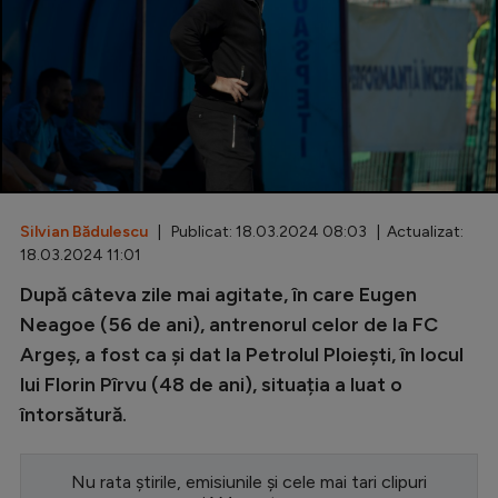
Special
Diverse
Inedit
Clasamente
Silvian Bădulescu
| Publicat: 18.03.2024 08:03 | Actualizat:
18.03.2024 11:01
Champions League
După câteva zile mai agitate, în care Eugen
Neagoe (56 de ani), antrenorul celor de la FC
Europa League
Argeș, a fost ca și dat la Petrolul Ploiești, în locul
Conference League
lui Florin Pîrvu (48 de ani), situația a luat o
CM 2026
întorsătură.
Premier League
Nu rata știrile, emisiunile și cele mai tari clipuri
LaLiga