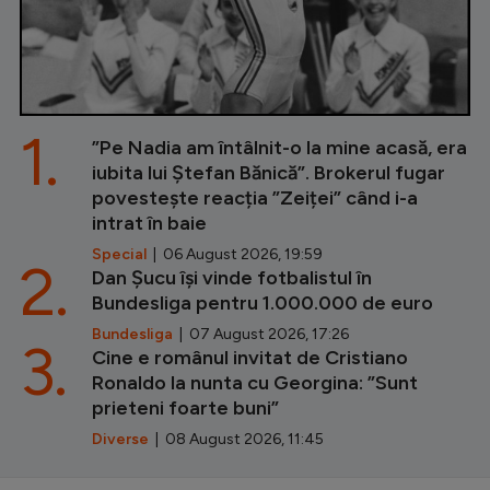
1.
”Pe Nadia am întâlnit-o la mine acasă, era
iubita lui Ștefan Bănică”. Brokerul fugar
povestește reacția ”Zeiței” când i-a
intrat în baie
Special
| 06 August 2026, 19:59
2.
Dan Șucu își vinde fotbalistul în
Bundesliga pentru 1.000.000 de euro
Bundesliga
| 07 August 2026, 17:26
3.
Cine e românul invitat de Cristiano
Ronaldo la nunta cu Georgina: ”Sunt
prieteni foarte buni”
Diverse
| 08 August 2026, 11:45