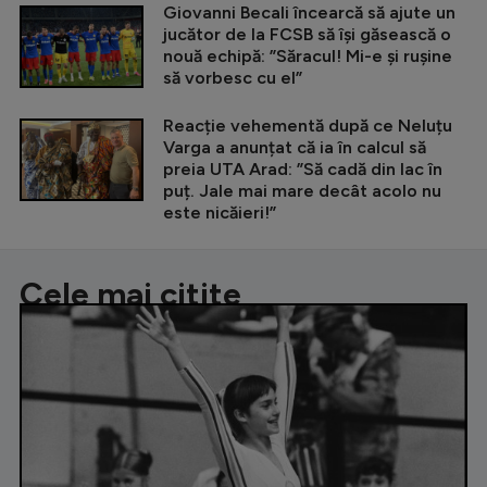
Giovanni Becali încearcă să ajute un
jucător de la FCSB să își găsească o
nouă echipă: ”Săracul! Mi-e și rușine
să vorbesc cu el”
Reacție vehementă după ce Neluțu
Varga a anunțat că ia în calcul să
preia UTA Arad: ”Să cadă din lac în
puț. Jale mai mare decât acolo nu
este nicăieri!”
Cele mai citite