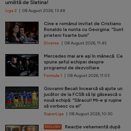
umilită de Slatina!
Liga 2
| 08 August 2026, 13:48
Cine e românul invitat de Cristiano
Ronaldo la nunta cu Georgina: ”Sunt
prieteni foarte buni”
Diverse
| 08 August 2026, 11:45
Mercedes mai are ași în mânecă. Ce
spune șeful echipei despre
programul de dezvoltare
Formula 1
| 08 August 2026, 11:03
Giovanni Becali încearcă să ajute un
jucător de la FCSB să își găsească o
nouă echipă: ”Săracul! Mi-e și rușine
să vorbesc cu el”
SuperLiga
| 08 August 2026, 10:30
Reacție vehementă după
EXCLUSIV