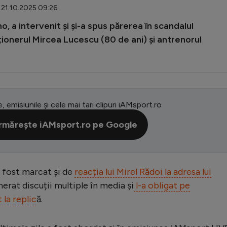
 21.10.2025 09:26
, a intervenit și și-a spus părerea în scandalul
cționerul Mircea Lucescu (80 de ani) și antrenorul
e, emisiunile și cele mai tari clipuri iAMsport.ro
rmărește iAMsport.ro pe Google
a fost marcat și de
reacția lui Mirel Rădoi la adresa lui
nerat discuții multiple în media și
l-a obligat pe
 la replic
ă.