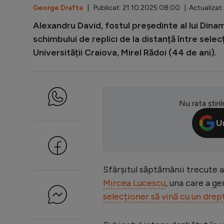
George Drafta
| Publicat: 21.10.2025 08:00 | Actualizat:
Alexandru David, fostul președinte al lui Dinamo
schimbului de replici de la distanță între sele
Universității Craiova, Mirel Rădoi (44 de ani).
Nu rata știril
U
Sfârșitul săptămânii trecute 
Mircea Lucescu
, una care a ge
selecționer să vină cu un drept