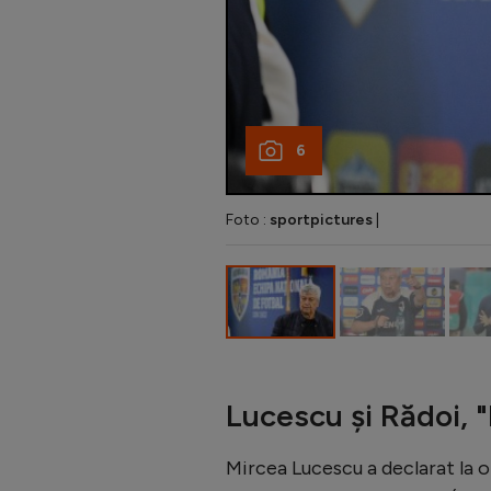
6
Foto :
sportpictures
|
Lucescu și Rădoi, "
Mircea Lucescu a declarat la o