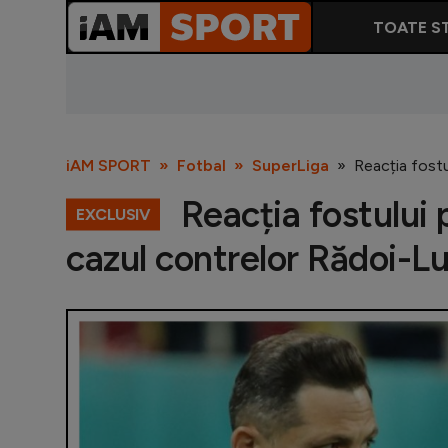
TOATE ST
iAM SPORT
Fotbal
SuperLiga
Reacția fostu
Reacția fostului 
EXCLUSIV
cazul contrelor Rădoi-L