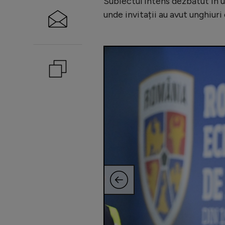
Subiectul intens dezbătut în u
unde invitații au avut unghiuri 