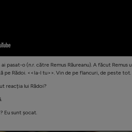
ai pasat-o (n.r. către Remus Răureanu). A făcut Remus 
ță pe Rădoi. <<Ia-l tu>>. Vin de pe flancuri, de peste tot.
ut reacția lui Rădoi?
.
ă?
Eu sunt șocat.