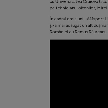
cu Universitatea Craiova (scor
pe tehnicianul oltenilor, Mirel
În cadrul emisiunii iAMsport L
și-a mai adăugat un alt dușman 
României cu Remus Răureanu, s