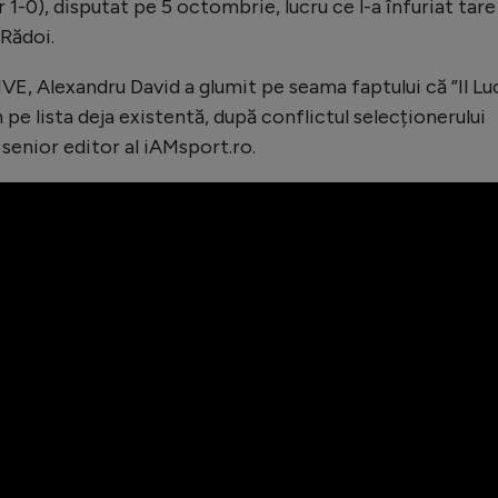
 1-0), disputat pe 5 octombrie, lucru ce l-a înfuriat tare
 Rădoi.
IVE, Alexandru David a glumit pe seama faptului că ”Il Lu
pe lista deja existentă, după conflictul selecționerului
enior editor al iAMsport.ro.