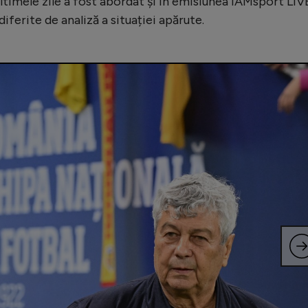
ltimele zile a fost abordat și în emisiunea iAMsport LIV
diferite de analiză a situației apărute.