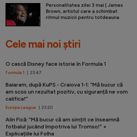
Personalitatea zilei 3 mai | James
Brown, artistul care a schimbat
ritmul muzicii pentru totdeauna
Cele mai noi știri
O cască Disney face istorie în Formula 1
Formula 1
| 23:47
Baiaram, după KuPS - Craiova 1-1: ”Mă bucur că
am scos un rezultat pozitiv, cu siguranță ne vom
califica!”
Europa League
| 23:20
Alin Fică: ”Mă bucur că am simțit ce înseamnă
fotbalul jucând împotriva lui Tromso!” +
Explicațiile lui Folha