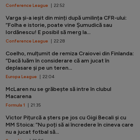
Conference League
| 22:52
Varga și-a ieșit din minți după umilința CFR-ului:
”Folha e istorie, poate vine Șumudică sau
Iordănescu! E posibil să merg la...
Conference League
| 22:28
Coelho, mulțumit de remiza Craiovei din Finlanda:
”Dacă luăm în considerare că am jucat în
deplasare și pe un teren...
Europa League
| 22:04
McLaren nu se grăbește să intre în clubul
Macarena
Formula 1
| 21:35
Victor Pițurcă a șters pe jos cu Gigi Becali și cu
MM Stoica: ”Nu poți să ai încredere în cineva care
nu a jucat fotbal să...