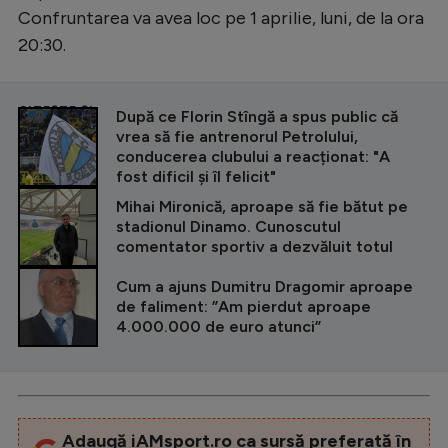
Confruntarea va avea loc pe 1 aprilie, luni, de la ora
20:30.
CITEȘTE ȘI
După ce Florin Stîngă a spus public că
vrea să fie antrenorul Petrolului,
conducerea clubului a reacționat: "A
fost dificil și îl felicit"
Mihai Mironică, aproape să fie bătut pe
stadionul Dinamo. Cunoscutul
comentator sportiv a dezvăluit totul
Cum a ajuns Dumitru Dragomir aproape
de faliment: ”Am pierdut aproape
4.000.000 de euro atunci”
Adaugă iAMsport.ro ca sursă preferată în