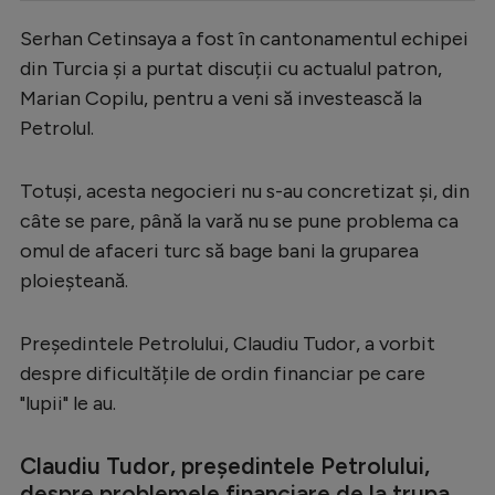
Serie A
Serhan Cetinsaya a fost în cantonamentul echipei
din Turcia și a purtat discuții cu actualul patron,
Bundesliga
Marian Copilu, pentru a veni să investească la
Ligue 1
Petrolul.
Campionate
Totuși, acesta negocieri nu s-au concretizat și, din
Starurile fotbalului
câte se pare, până la vară nu se pune problema ca
EURO 2024
omul de afaceri turc să bage bani la gruparea
Stranieri
ploieșteană.
Clasamente
Președintele Petrolului, Claudiu Tudor, a vorbit
despre dificultățile de ordin financiar pe care
"lupii" le au.
Tenis
Claudiu Tudor, președintele Petrolului,
Handbal
despre problemele financiare de la trupa