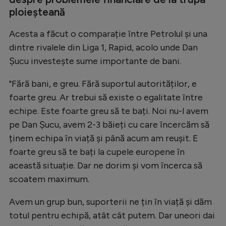
Natație
ploieșteană
Formula 1
Acesta a făcut o comparație între Petrolul și una
dintre rivalele din Liga 1, Rapid, acolo unde Dan
Gimnastică
Șucu investește sume importante de bani.
Auto
"Fără bani, e greu. Fără suportul autorităților, e
Rugby
foarte greu. Ar trebui să existe o egalitate între
Ciclism
echipe. Este foarte greu să te bați. Noi nu-l avem
Alte sporturi
pe Dan Șucu, avem 2-3 băieți cu care încercăm să
ținem echipa în viață și până acum am reușit. E
JO 2024
foarte greu să te bați la cupele europene în
JO 2026
această situație. Dar ne dorim și vom încerca să
scoatem maximum.
Avem un grup bun, suporterii ne țin în viață și dăm
totul pentru echipă, atât cât putem. Dar uneori dai