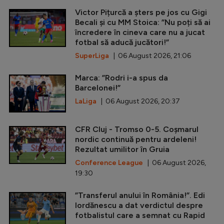
Victor Pițurcă a șters pe jos cu Gigi
Becali și cu MM Stoica: ”Nu poți să ai
încredere în cineva care nu a jucat
fotbal să aducă jucători!”
SuperLiga
| 06 August 2026, 21:06
Marca: ”Rodri i-a spus da
Barcelonei!”
LaLiga
| 06 August 2026, 20:37
CFR Cluj - Tromso 0-5. Coșmarul
nordic continuă pentru ardeleni!
Rezultat umilitor în Gruia
Conference League
| 06 August 2026,
19:30
”Transferul anului în România!”. Edi
Iordănescu a dat verdictul despre
fotbalistul care a semnat cu Rapid