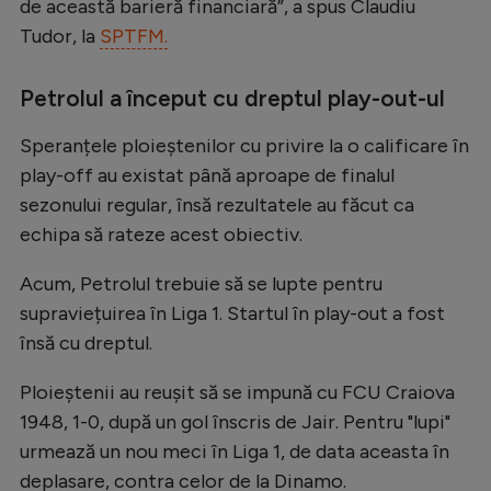
Intră în cont
de această barieră financiară”, a spus Claudiu
Tudor, la
SPTFM.
Creează cont
Petrolul a început cu dreptul play-out-ul
Speranțele ploieștenilor cu privire la o calificare în
play-off au existat până aproape de finalul
sezonului regular, însă rezultatele au făcut ca
echipa să rateze acest obiectiv.
Acum, Petrolul trebuie să se lupte pentru
supraviețuirea în Liga 1. Startul în play-out a fost
însă cu dreptul.
Ploieștenii au reușit să se impună cu FCU Craiova
1948, 1-0, după un gol înscris de Jair. Pentru "lupi"
urmează un nou meci în Liga 1, de data aceasta în
deplasare, contra celor de la Dinamo.