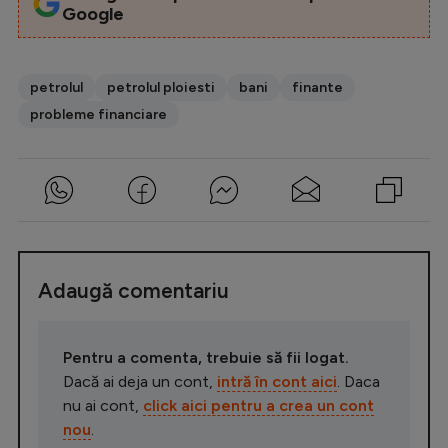
Google
petrolul
petrolul ploiesti
bani
finante
probleme financiare
Adaugă comentariu
Pentru a comenta, trebuie să fii logat.
Dacă ai deja un cont,
intră în cont aici
. Daca
nu ai cont,
click aici pentru a crea un cont
nou
.