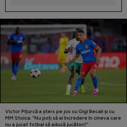
Victor Pițurcă a șters pe jos cu Gigi Becali și cu
MM Stoica: ”Nu poți să ai încredere în cineva care
nu a jucat fotbal să aducă jucători!”