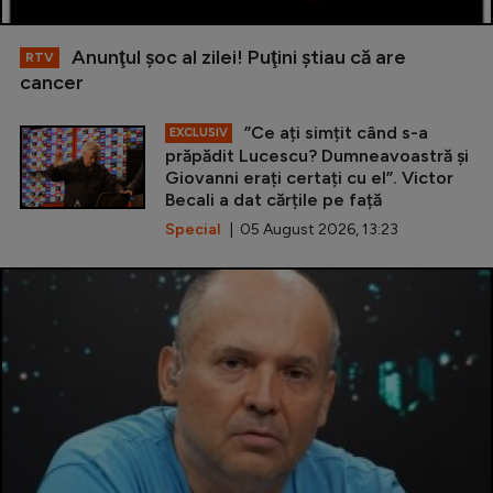
Anunţul şoc al zilei! Puţini ştiau că are
RTV
cancer
”Ce ați simțit când s-a
EXCLUSIV
prăpădit Lucescu? Dumneavoastră și
Giovanni erați certați cu el”. Victor
Becali a dat cărțile pe față
Special
| 05 August 2026, 13:23