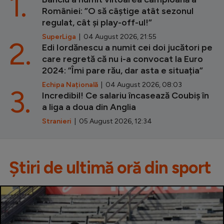
1.
României: ”O să câștige atât sezonul
regulat, cât și play-off-ul!”
SuperLiga
| 04 August 2026, 21:55
2.
Edi Iordănescu a numit cei doi jucători pe
care regretă că nu i-a convocat la Euro
2024: ”Îmi pare rău, dar asta e situația”
Echipa Națională
| 04 August 2026, 08:03
3.
Incredibil! Ce salariu încasează Coubiș în
a liga a doua din Anglia
Stranieri
| 05 August 2026, 12:34
Știri de ultimă oră din sport