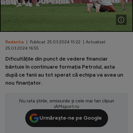
Special
Diverse
Inedit
Redactia
| Publicat: 25.03.2024 15:22 | Actualizat:
Clasamente
25.03.2024 16:55
Dificultățile din punct de vedere financiar
bântuie în continuare formația Petrolul, asta
după ce fanii au tot sperat că echipa va avea un
Champions League
nou finanțator.
Europa League
Conference League
Nu rata știrile, emisiunile și cele mai tari clipuri
iAMsport.ro
CM 2026
Urmărește-ne pe Google
Premier League
LaLiga