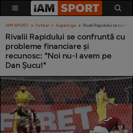
iAM SPORT
Fotbal
SuperLiga
Rivalii Rapidului se confr
Rivalii Rapidului se confruntă cu
probleme financiare și
recunosc: "Noi nu-l avem pe
Dan Șucu!"
SuperLiga
Liga 2
Cupa României
Echipa Națională
U21
Fotbal feminin