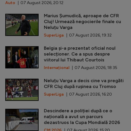
Auto
| 07 August 2026, 20:12
Marius Șumudică, aproape de CFR
Cluj! Urmează negocierile finale cu
Neluțu Varga
SuperLiga
| 07 August 2026, 19:32
Belgia și-a prezentat oficial noul
selecționer. Ce a spus despre
viitorul lui Thibaut Courtois
Internațional
| 07 August 2026, 18:35
Neluțu Varga a decis cine va pregăti
CFR Cluj după rușinea cu Tromso
SuperLiga
| 07 August 2026, 16:20
Descindere a poliției după ce o
națională a avut un parcurs
dezastruos la Cupa Mondială 2026
CM 2026
| 07 August 2026, 15:20