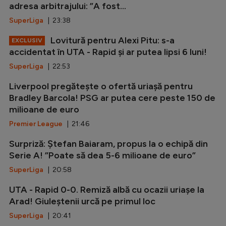
adresa arbitrajului: ”A fost...
SuperLiga
| 23:38
Lovitură pentru Alexi Pitu: s-a
EXCLUSIV
accidentat în UTA - Rapid și ar putea lipsi 6 luni!
SuperLiga
| 22:53
Liverpool pregătește o ofertă uriașă pentru
Bradley Barcola! PSG ar putea cere peste 150 de
milioane de euro
Premier League
| 21:46
Surpriză: Ștefan Baiaram, propus la o echipă din
Serie A! ”Poate să dea 5-6 milioane de euro”
SuperLiga
| 20:58
UTA - Rapid 0-0. Remiză albă cu ocazii uriașe la
Arad! Giuleștenii urcă pe primul loc
SuperLiga
| 20:41