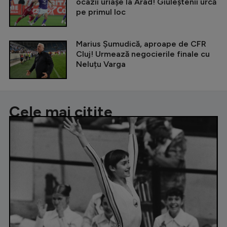
ocazii uriașe la Arad! Giuleștenii urcă
pe primul loc
Marius Șumudică, aproape de CFR
Cluj! Urmează negocierile finale cu
Neluțu Varga
Cele mai citite