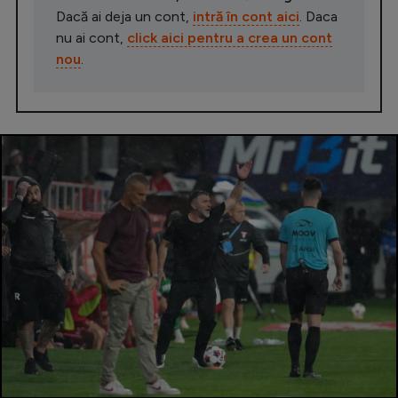
Dacă ai deja un cont,
intră în cont aici
. Daca
nu ai cont,
click aici pentru a crea un cont
nou
.