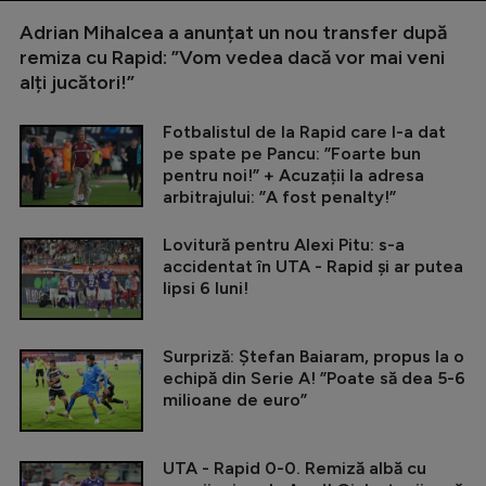
Adrian Mihalcea a anunțat un nou transfer după
remiza cu Rapid: ”Vom vedea dacă vor mai veni
alți jucători!”
Fotbalistul de la Rapid care l-a dat
pe spate pe Pancu: ”Foarte bun
pentru noi!” + Acuzații la adresa
arbitrajului: ”A fost penalty!”
Lovitură pentru Alexi Pitu: s-a
accidentat în UTA - Rapid și ar putea
lipsi 6 luni!
Surpriză: Ștefan Baiaram, propus la o
echipă din Serie A! ”Poate să dea 5-6
milioane de euro”
UTA - Rapid 0-0. Remiză albă cu