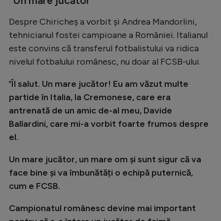
”
Un mare jucător”
Intră în cont
Creează cont
Despre Chiricheș a vorbit și Andrea Mandorlini,
tehnicianul fostei campioane a României. Italianul
este convins că transferul fotbalistului va ridica
nivelul fotbalului românesc, nu doar al FCSB-ului.
"
Îl salut. Un mare jucător! Eu am văzut multe
partide în Italia, la Cremonese, care era
antrenată de un amic de-al meu, Davide
Ballardini, care mi-a vorbit foarte frumos despre
el.
Un mare jucător, un mare om și sunt sigur că va
face bine și va îmbunătăți o echipă puternică,
cum e FCSB.
Campionatul românesc devine mai important