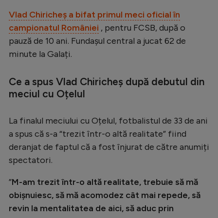
Serie A
Vlad Chiricheș a bifat primul meci oficial în
campionatul României
, pentru FCSB, după o
Bundesliga
pauză de 10 ani. Fundașul central a jucat 62 de
Ligue 1
minute la Galați.
Campionate
Ce a spus Vlad Chiricheș după debutul din
Starurile fotbalului
meciul cu Oțelul
EURO 2024
La finalul meciului cu Oțelul, fotbalistul de 33 de ani
Stranieri
a spus că s-a “trezit într-o altă realitate” fiind
Clasamente
deranjat de faptul că a fost înjurat de către anumiți
spectatori.
”
M-am trezit într-o altă realitate, trebuie să mă
Tenis
obișnuiesc, să mă acomodez cât mai repede, să
revin la mentalitatea de aici, să aduc prin
Handbal