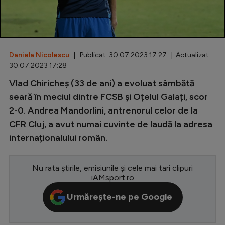
Special
Diverse
Inedit
Daniela Nicolescu
| Publicat: 30.07.2023 17:27 | Actualizat:
30.07.2023 17:28
Clasamente
Vlad Chiricheș (33 de ani) a evoluat sâmbătă
seară în meciul dintre FCSB și Oțelul Galați, scor
2-0. Andrea Mandorlini, antrenorul celor de la
CFR Cluj, a avut numai cuvinte de laudă la adresa
Champions League
internaționalului român.
Europa League
Conference League
Nu rata știrile, emisiunile și cele mai tari clipuri
iAMsport.ro
CM 2026
Urmărește-ne pe Google
Premier League
LaLiga