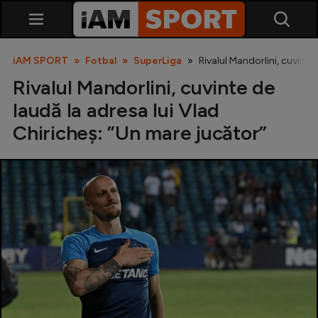
iAM SPORT
Fotbal
SuperLiga
Rivalul Mandorlini, cuvinte
Rivalul Mandorlini, cuvinte de
laudă la adresa lui Vlad
Chiricheș: ”Un mare jucător”
SuperLiga
Liga 2
Cupa României
Echipa Națională
U21
Fotbal feminin