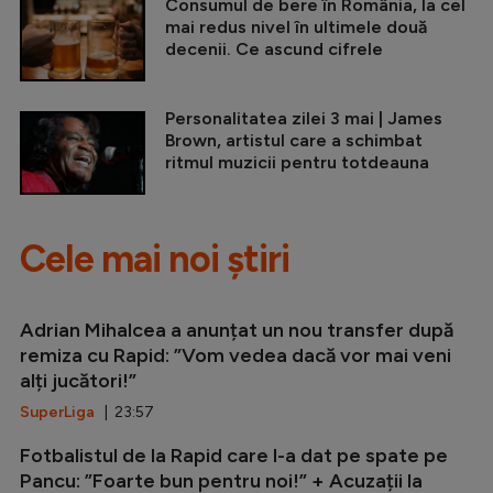
Consumul de bere în România, la cel
mai redus nivel în ultimele două
decenii. Ce ascund cifrele
Personalitatea zilei 3 mai | James
Brown, artistul care a schimbat
ritmul muzicii pentru totdeauna
Cele mai noi știri
Adrian Mihalcea a anunțat un nou transfer după
remiza cu Rapid: ”Vom vedea dacă vor mai veni
alți jucători!”
SuperLiga
| 23:57
Fotbalistul de la Rapid care l-a dat pe spate pe
Pancu: ”Foarte bun pentru noi!” + Acuzații la