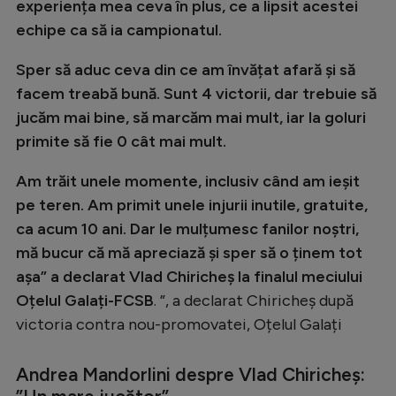
experiența mea ceva în plus, ce a lipsit acestei
Natație
echipe ca să ia campionatul.
Formula 1
Sper să aduc ceva din ce am învățat afară și să
Gimnastică
facem treabă bună. Sunt 4 victorii, dar trebuie să
Auto
jucăm mai bine, să marcăm mai mult, iar la goluri
primite să fie 0 cât mai mult.
Rugby
Am trăit unele momente, inclusiv când am ieșit
Ciclism
pe teren. Am primit unele injurii inutile, gratuite,
Alte sporturi
ca acum 10 ani. Dar le mulțumesc fanilor noștri,
JO 2024
mă bucur că mă apreciază și sper să o ținem tot
așa” a declarat Vlad Chiricheș la finalul meciului
JO 2026
Oțelul Galați-FCSB
. ”, a declarat Chiricheș după
victoria contra nou-promovatei, Oțelul Galați
Andrea Mandorlini despre Vlad Chiricheș: