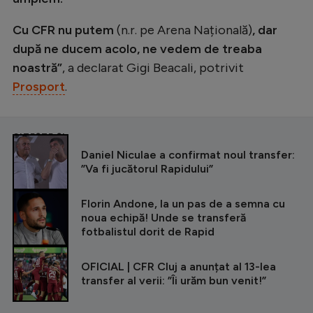
Cu CFR nu putem
(n.r. pe Arena Națională)
, dar
după ne ducem acolo, ne vedem de treaba
noastră”
, a declarat Gigi Beacali, potrivit
Prosport
.
CITEȘTE ȘI
Daniel Niculae a confirmat noul transfer:
”Va fi jucătorul Rapidului”
Florin Andone, la un pas de a semna cu
noua echipă! Unde se transferă
fotbalistul dorit de Rapid
OFICIAL | CFR Cluj a anunțat al 13-lea
transfer al verii: ”Îi urăm bun venit!”