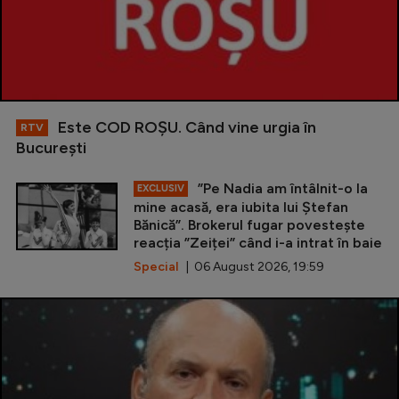
Este COD ROŞU. Când vine urgia în
RTV
Bucureşti
”Pe Nadia am întâlnit-o la
EXCLUSIV
mine acasă, era iubita lui Ștefan
Bănică”. Brokerul fugar povestește
reacția ”Zeiței” când i-a intrat în baie
Special
| 06 August 2026, 19:59