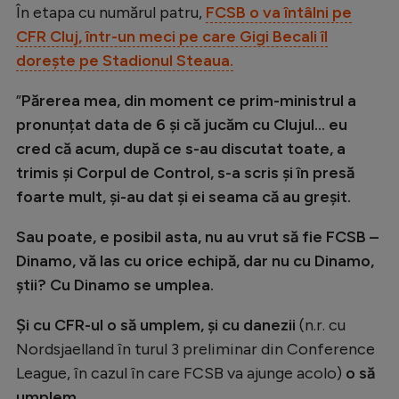
În etapa cu numărul patru,
FCSB o va întâlni pe
CFR Cluj, într-un meci pe care Gigi Becali îl
dorește pe Stadionul Steaua.
”
Părerea mea, din moment ce prim-ministrul a
pronunțat data de 6 și că jucăm cu Clujul… eu
cred că acum, după ce s-au discutat toate, a
trimis și Corpul de Control, s-a scris și în presă
foarte mult, și-au dat și ei seama că au greșit.
Sau poate, e posibil asta, nu au vrut să fie FCSB –
Dinamo, vă las cu orice echipă, dar nu cu Dinamo,
știi? Cu Dinamo se umplea.
Și cu CFR-ul o să umplem, și cu danezii
(n.r. cu
Nordsjaelland în turul 3 preliminar din Conference
League, în cazul în care FCSB va ajunge acolo)
o să
umplem.