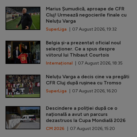
Marius Șumudică, aproape de CFR
Cluj! Urmează negocierile finale cu
Neluțu Varga
SuperLiga
| 07 August 2026, 19:32
Belgia și-a prezentat oficial noul
selecționer. Ce a spus despre
viitorul lui Thibaut Courtois
Internațional
| 07 August 2026, 18:35
Neluțu Varga a decis cine va pregăti
CFR Cluj după rușinea cu Tromso
SuperLiga
| 07 August 2026, 16:20
Descindere a poliției după ce o
națională a avut un parcurs
dezastruos la Cupa Mondială 2026
CM 2026
| 07 August 2026, 15:20