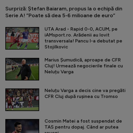
Surpriză: Ștefan Baiaram, propus la o echipă din
Serie A! ”Poate să dea 5-6 milioane de euro”
UTA Arad - Rapid 0-0, ACUM, pe
iAMsport.ro. Arădenii au lovit
transversala! Pancu l-a debutat pe
Stojilkovic
Marius Șumudică, aproape de CFR
Cluj! Urmează negocierile finale cu
Neluțu Varga
Neluțu Varga a decis cine va pregăti
CFR Cluj după rușinea cu Tromso
Cosmin Matei a fost suspendat de
TAS pentru dopaj. Când ar putea
reveni