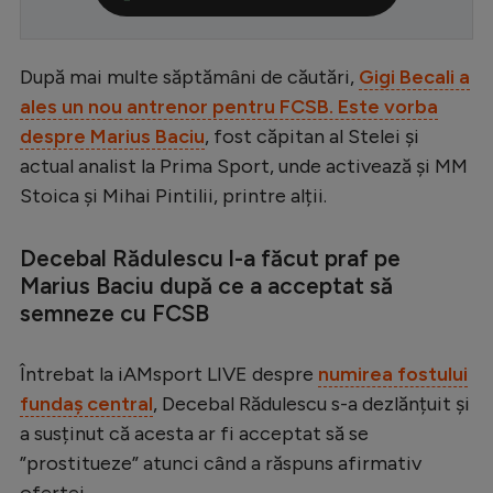
Serie A
Bundesliga
După mai multe săptămâni de căutări,
Gigi Becali a
ales un nou antrenor pentru FCSB. Este vorba
Ligue 1
despre Marius Baciu
, fost căpitan al Stelei și
Campionate
actual analist la Prima Sport, unde activează și MM
Starurile fotbalului
Stoica și Mihai Pintilii, printre alții.
EURO 2024
Decebal Rădulescu l-a făcut praf pe
Stranieri
Marius Baciu după ce a acceptat să
semneze cu FCSB
Clasamente
Întrebat la iAMsport LIVE despre
numirea fostului
fundaș central
, Decebal Rădulescu s-a dezlănțuit și
a susținut că acesta ar fi acceptat să se
Tenis
”prostitueze” atunci când a răspuns afirmativ
Handbal
ofertei.