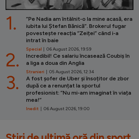
1.
”Pe Nadia am întâlnit-o la mine acasă, era
iubita lui Ștefan Bănică”. Brokerul fugar
povestește reacția ”Zeiței” când i-a
intrat în baie
Special
| 06 August 2026, 19:59
2.
Incredibil! Ce salariu încasează Coubiș în
a liga a doua din Anglia
Stranieri
| 05 August 2026, 12:34
3.
A fost șofer de Uber și însoțitor de zbor
după ce a renunțat la sportul
profesionist: ”Nu mi-am imaginat în viața
mea!”
Inedit
| 06 August 2026, 19:00
Știri de ultimă oră din sport