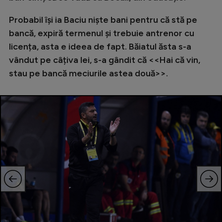
Intră în cont
Creează cont
Probabil își ia Baciu niște bani pentru că stă pe
bancă, expiră termenul și trebuie antrenor cu
licența, asta e ideea de fapt. Băiatul ăsta s-a
vândut pe câțiva lei, s-a gândit că <<Hai că vin,
stau pe bancă meciurile astea două>>.