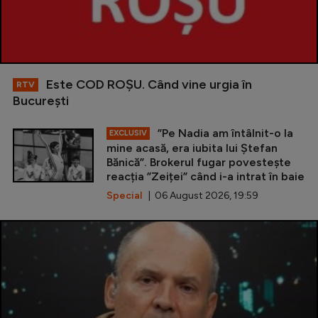
Este COD ROŞU. Când vine urgia în
RTV
Bucureşti
”Pe Nadia am întâlnit-o la
EXCLUSIV
mine acasă, era iubita lui Ștefan
Bănică”. Brokerul fugar povestește
reacția ”Zeiței” când i-a intrat în baie
Special
| 06 August 2026, 19:59