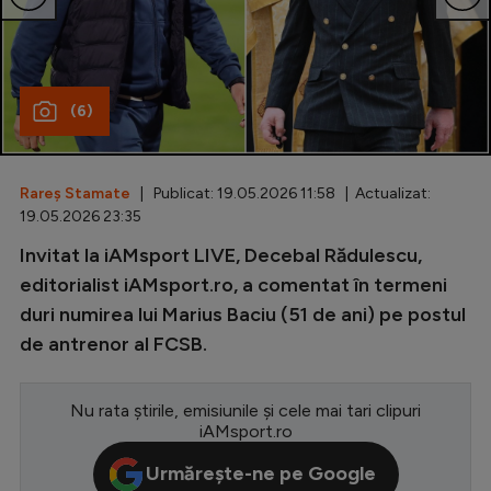
Special
Diverse
(6)
Inedit
Clasamente
Rareș Stamate
| Publicat: 19.05.2026 11:58 | Actualizat:
19.05.2026 23:35
Invitat la iAMsport LIVE, Decebal Rădulescu,
Champions League
editorialist iAMsport.ro, a comentat în termeni
duri numirea lui Marius Baciu (51 de ani) pe postul
Europa League
de antrenor al FCSB.
Conference League
CM 2026
Nu rata știrile, emisiunile și cele mai tari clipuri
iAMsport.ro
Premier League
Urmărește-ne pe Google
LaLiga