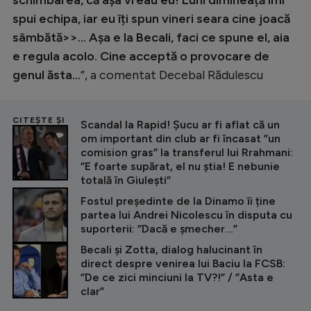
schimbarea, că așa vreau eu! Luni dimineață îmi
spui echipa, iar eu îți spun vineri seara cine joacă
sâmbătă>>... Așa e la Becali, faci ce spune el, aia
e regula acolo. Cine acceptă o provocare de
genul ăsta...
”, a comentat Decebal Rădulescu
CITEȘTE ȘI
Scandal la Rapid! Șucu ar fi aflat că un
om important din club ar fi încasat ”un
comision gras” la transferul lui Rrahmani:
”E foarte supărat, el nu știa! E nebunie
totală în Giulești”
Fostul președinte de la Dinamo îi ține
partea lui Andrei Nicolescu în disputa cu
suporterii: ”Dacă e șmecher...”
Becali și Zotta, dialog halucinant în
direct despre venirea lui Baciu la FCSB:
”De ce zici minciuni la TV?!” / ”Asta e
clar”