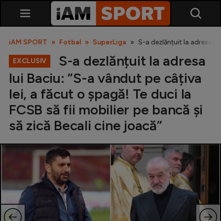
iAM SPORT
Fotbal
SuperLiga
S-a dezlănțuit la adresa lui
S-a dezlănțuit la adresa
EXCLUSIV
lui Baciu: ”S-a vândut pe câțiva
lei, a făcut o șpagă! Te duci la
FCSB să fii mobilier pe bancă și
să zică Becali cine joacă”
SuperLiga
Liga 2
Cupa României
Echipa Națională
U21
Fotbal feminin