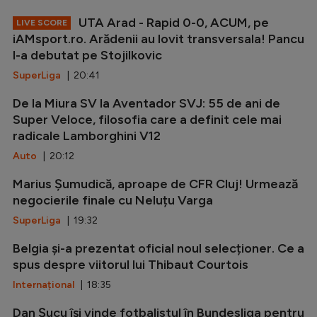
UTA Arad - Rapid 0-0, ACUM, pe
LIVE SCORE
iAMsport.ro. Arădenii au lovit transversala! Pancu
l-a debutat pe Stojilkovic
SuperLiga
| 20:41
De la Miura SV la Aventador SVJ: 55 de ani de
Super Veloce, filosofia care a definit cele mai
radicale Lamborghini V12
Auto
| 20:12
Marius Șumudică, aproape de CFR Cluj! Urmează
negocierile finale cu Neluțu Varga
SuperLiga
| 19:32
Belgia și-a prezentat oficial noul selecționer. Ce a
spus despre viitorul lui Thibaut Courtois
Internațional
| 18:35
Dan Șucu își vinde fotbalistul în Bundesliga pentru