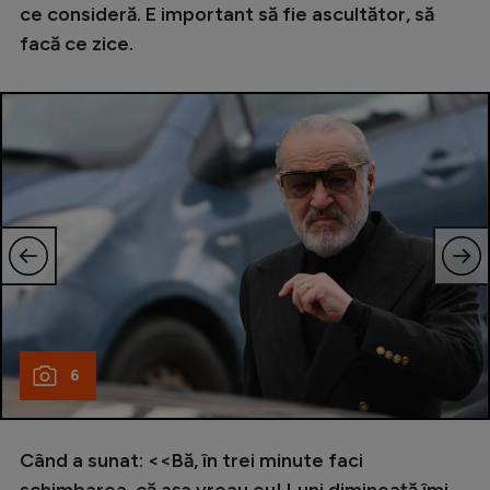
ce consideră. E important să fie ascultător, să
facă ce zice.
6
Când a sunat: <<Bă, în trei minute faci