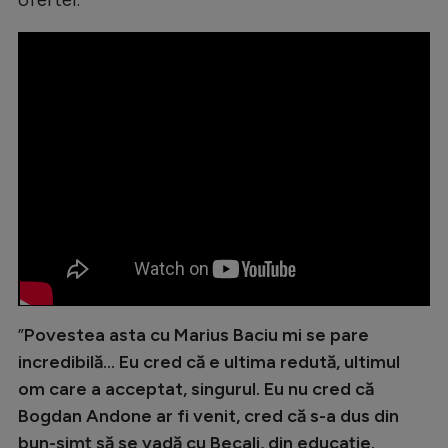
Natație
Formula 1
Gimnastică
Auto
Rugby
Ciclism
Alte sporturi
JO 2024
JO 2026
”
Povestea asta cu Marius Baciu mi se pare
incredibilă... Eu cred că e ultima redută, ultimul
om care a acceptat, singurul. Eu nu cred că
Bogdan Andone ar fi venit, cred că s-a dus din
bun-simț să se vadă cu Becali, din educație.