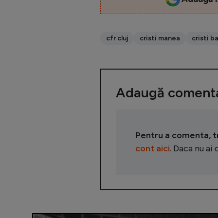
cfr cluj
cristi manea
cristi ba
Adaugă comenta
Pentru a comenta, tre
cont aici
. Daca nu ai