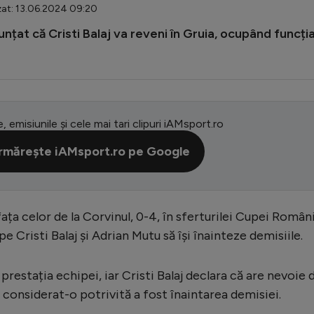
zat: 13.06.2024 09:20
unțat că Cristi Balaj va reveni în Gruia, ocupând funcți
e, emisiunile și cele mai tari clipuri iAMsport.ro
rmărește iAMsport.ro pe Google
ața celor de la Corvinul, 0-4, în sferturilei Cupei Români
 pe Cristi Balaj și Adrian Mutu să își înainteze demisiile.
restația echipei, iar Cristi Balaj declara că are nevoie 
a considerat-o potrivită a fost înaintarea demisiei.