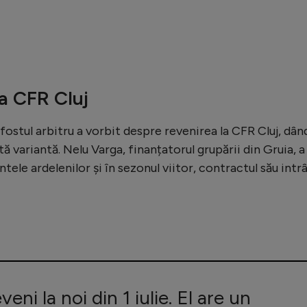
la CFR Cluj
, fostul arbitru a vorbit despre revenirea la CFR Cluj, dân
ă variantă. Nelu Varga, finanțatorul grupării din Gruia, a
intele ardelenilor și în sezonul viitor, contractul său intr
veni la noi din 1 iulie. El are un