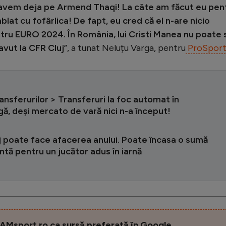
 Îl avem deja pe Armend Thaqi! La câte am făcut eu pen
lat cu fofârlica! De fapt, eu cred că el n-are nicio
pentru EURO 2024. În România, lui Cristi Manea nu poate 
 avut la CFR Cluj
”, a tunat Neluțu Varga, pentru
ProSport
ansferurilor > Transferuri la foc automat în
ă, deși mercato de vară nici n-a început!
j poate face afacerea anului. Poate încasa o sumă
tă pentru un jucător adus în iarnă
AMsport.ro ca sursă preferată în Google