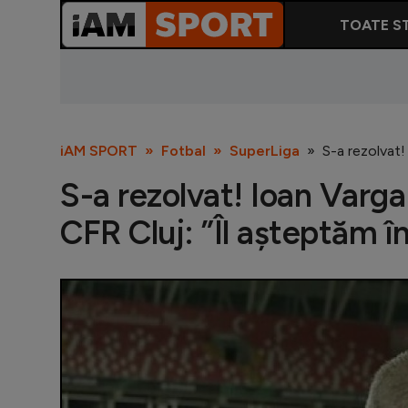
TOATE ST
iAM SPORT
Fotbal
SuperLiga
S-a rezolvat!
S-a rezolvat! Ioan Varga
CFR Cluj: ”Îl așteptăm în