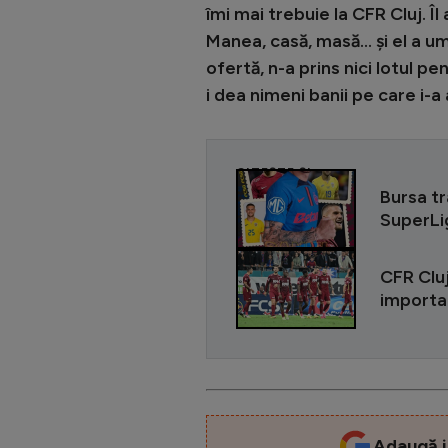
îmi mai trebuie la CFR Cluj.
Manea, casă, masă… și el a umb
ofertă, n-a prins nici lotul 
i dea nimeni banii pe care i-a
CITEȘTE ȘI
Bursa tr
SuperLig
CFR Clu
importan
Adaugă i