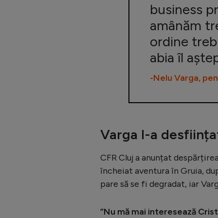
business pr
amânăm tre
ordine treb
abia îl aște
-Nelu Varga, pe
Varga l-a desființ
CFR Cluj a anunțat despărțirea 
încheiat aventura în Gruia, dup
pare să se fi degradat, iar Var
”Nu mă mai interesează Cristi