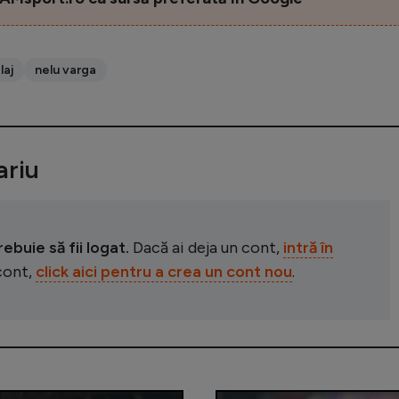
laj
nelu varga
riu
buie să fii logat.
Dacă ai deja un cont,
intră în
 cont,
click aici pentru a crea un cont nou
.