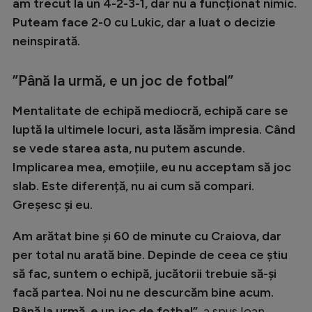
Intră în cont
am trecut la un 4-2-3-1, dar nu a funcționat nimic.
Puteam face 2-0 cu Lukic, dar a luat o decizie
Creează cont
neinspirată.
”Până la urmă, e un joc de fotbal”
Mentalitate de echipă mediocră, echipă care se
luptă la ultimele locuri, asta lăsăm impresia. Când
se vede starea asta, nu putem ascunde.
Implicarea mea, emoțiile, eu nu acceptam să joc
slab. Este diferență, nu ai cum să compari.
Greșesc și eu.
Am arătat bine și 60 de minute cu Craiova, dar
per total nu arată bine. Depinde de ceea ce știu
să fac, suntem o echipă, jucătorii trebuie să-și
facă partea. Noi nu ne descurcăm bine acum.
Până la urmă, e un joc de fotbal”
, a spus Ioan