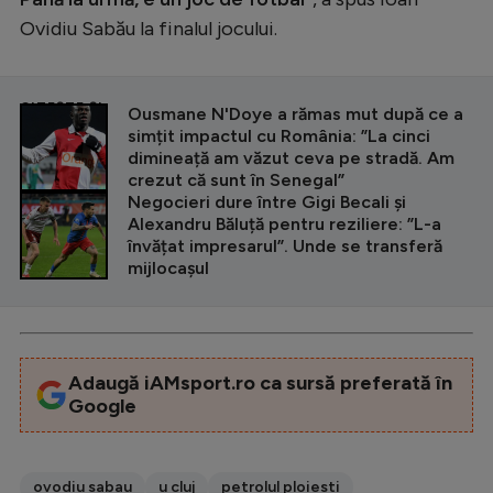
Ovidiu Sabău la finalul jocului.
CITEȘTE ȘI
Ousmane N'Doye a rămas mut după ce a
simțit impactul cu România: ”La cinci
dimineață am văzut ceva pe stradă. Am
crezut că sunt în Senegal”
Negocieri dure între Gigi Becali și
Alexandru Băluță pentru reziliere: ”L-a
învățat impresarul”. Unde se transferă
mijlocașul
Adaugă iAMsport.ro ca sursă preferată în
Google
ovodiu sabau
u cluj
petrolul ploiesti