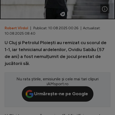
Special
Diverse
Inedit
Robert Vîrdol
| Publicat: 10.08.2025 00:26 | Actualizat:
10.08.2025 08:40
Clasamente
U Cluj și Petrolul Ploiești au remizat cu scorul de
1-1, iar tehnicianul ardelenilor, Ovidiu Sabău (57
de ani) a fost nemulțumit de jocul prestat de
jucătorii săi.
Champions League
Europa League
Nu rata știrile, emisiunile și cele mai tari clipuri
iAMsport.ro
Conference League
Urmărește-ne pe Google
CM 2026
Premier League
LaLiga