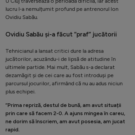
U Cluj traversează o perioadă dificilă, iar acest
Serie A
lucru l-a nemulțumit profund pe antrenorul Ion
Ovidiu Sabău.
Bundesliga
Ligue 1
Ovidiu Sabău și-a făcut ”praf” jucătorii
Campionate
Tehnicianul a lansat critici dure la adresa
Starurile fotbalului
jucătorilor, acuzându-i de lipsă de atitudine în
EURO 2024
ultimele partide. Mai mult, Sabău s-a declarat
dezamăgit și de cei care au fost introduși pe
Stranieri
parcursul jocurilor, afirmând că nu au adus niciun
Clasamente
plus echipei.
”Prima repriză, destul de bună, am avut situații
prin care să facem 2-0. A ajuns mingea în careu,
Tenis
ne dorim să înscriem, am avut posesia, am jucat
rapid.
Handbal