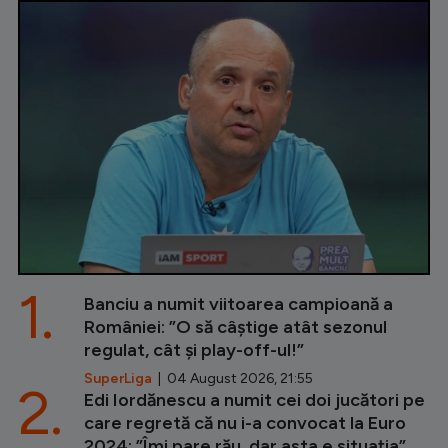
1.
Banciu a numit viitoarea campioană a
României: ”O să câștige atât sezonul
regulat, cât și play-off-ul!”
SuperLiga
| 04 August 2026, 21:55
2.
Edi Iordănescu a numit cei doi jucători pe
care regretă că nu i-a convocat la Euro
2024: ”Îmi pare rău, dar asta e situația”