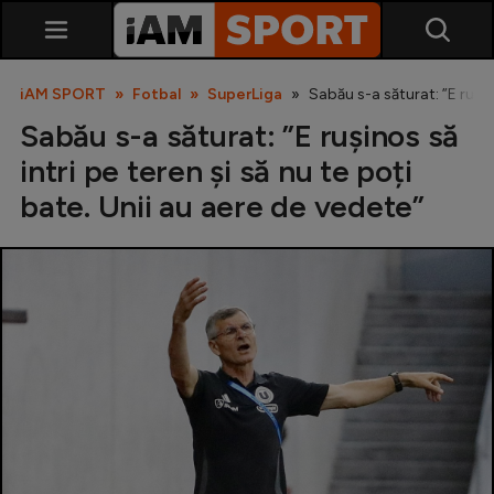
iAM SPORT
Fotbal
SuperLiga
Sabău s-a săturat: ”E rușino
Sabău s-a săturat: ”E rușinos să
intri pe teren și să nu te poți
bate. Unii au aere de vedete”
SuperLiga
Liga 2
Cupa României
Echipa Națională
U21
Fotbal feminin