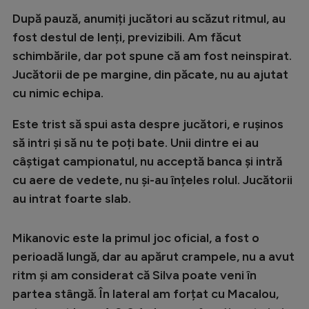
Natație
După pauză, anumiți jucători au scăzut ritmul, au
fost destul de lenți, previzibili. Am făcut
Formula 1
schimbările, dar pot spune că am fost neinspirat.
Gimnastică
Jucătorii de pe margine, din păcate, nu au ajutat
Auto
cu nimic echipa.
Rugby
Este trist să spui asta despre jucători, e rușinos
Ciclism
să intri și să nu te poți bate. Unii dintre ei au
câștigat campionatul, nu acceptă banca și intră
Alte sporturi
cu aere de vedete, nu și-au înțeles rolul. Jucătorii
JO 2024
au intrat foarte slab.
JO 2026
Mikanovic este la primul joc oficial, a fost o
perioadă lungă, dar au apărut crampele, nu a avut
ritm și am considerat că Silva poate veni în
partea stângă. În lateral am forțat cu Macalou,