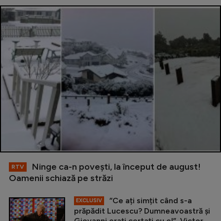
Ninge ca-n povești, la început de august!
RTV
Oamenii schiază pe străzi
”Ce ați simțit când s-a
EXCLUSIV
prăpădit Lucescu? Dumneavoastră și
Giovanni erați certați cu el”. Victor