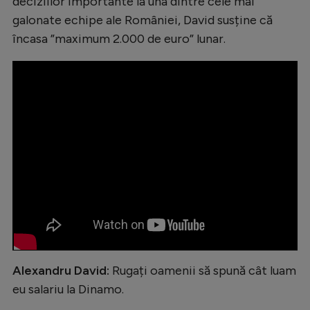
deciziilor importante la una dintre cele mai
Intră în cont
galonate echipe ale României, David susține că
Creează cont
încasa ”maximum 2.000 de euro” lunar.
Alexandru David:
Rugați oamenii să spună cât luam
eu salariu la Dinamo.