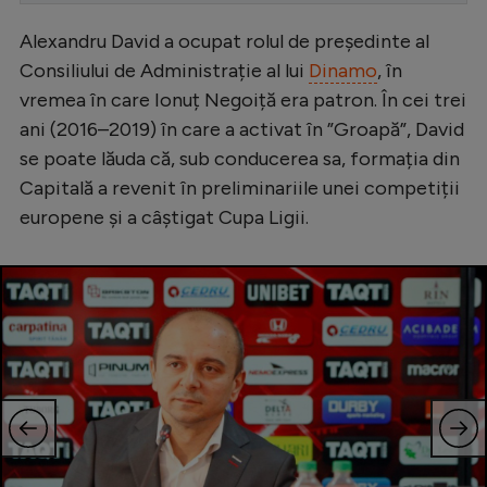
Serie A
Alexandru David a ocupat rolul de președinte al
Consiliului de Administrație al lui
Dinamo
, în
Bundesliga
vremea în care Ionuț Negoiță era patron. În cei trei
Ligue 1
ani (2016–2019) în care a activat în ”Groapă”, David
Campionate
se poate lăuda că, sub conducerea sa, formația din
Capitală a revenit în preliminariile unei competiții
Starurile fotbalului
europene și a câștigat Cupa Ligii.
EURO 2024
Stranieri
Clasamente
Tenis
Handbal