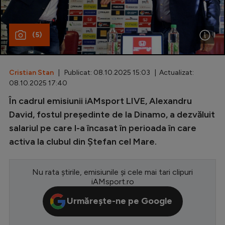
Special
(5)
Diverse
Inedit
Cristian Stan
| Publicat: 08.10.2025 15:03 | Actualizat:
Clasamente
08.10.2025 17:40
În cadrul emisiunii iAMsport LIVE, Alexandru
David, fostul președinte de la Dinamo, a dezvăluit
salariul pe care l-a încasat în perioada în care
Champions League
activa la clubul din Ștefan cel Mare.
Europa League
Conference League
Nu rata știrile, emisiunile și cele mai tari clipuri
iAMsport.ro
CM 2026
Urmărește-ne pe Google
Premier League
LaLiga