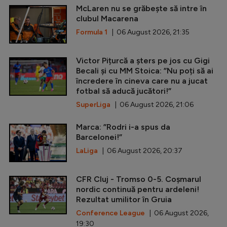
McLaren nu se grăbește să intre în
clubul Macarena
Formula 1
| 06 August 2026, 21:35
Victor Pițurcă a șters pe jos cu Gigi
Becali și cu MM Stoica: ”Nu poți să ai
încredere în cineva care nu a jucat
fotbal să aducă jucători!”
SuperLiga
| 06 August 2026, 21:06
Marca: ”Rodri i-a spus da
Barcelonei!”
LaLiga
| 06 August 2026, 20:37
CFR Cluj - Tromso 0-5. Coșmarul
nordic continuă pentru ardeleni!
Rezultat umilitor în Gruia
Conference League
| 06 August 2026,
19:30