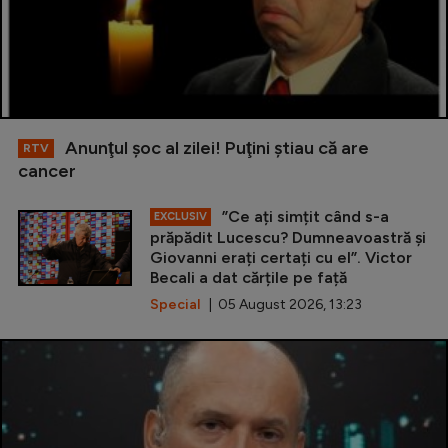
Anunţul şoc al zilei! Puţini ştiau că are
RTV
cancer
”Ce ați simțit când s-a
EXCLUSIV
prăpădit Lucescu? Dumneavoastră și
Giovanni erați certați cu el”. Victor
Becali a dat cărțile pe față
Special
| 05 August 2026, 13:23