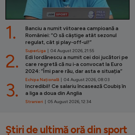
1.
Banciu a numit viitoarea campioană a
României: ”O să câștige atât sezonul
regulat, cât și play-off-ul!”
SuperLiga
| 04 August 2026, 21:55
2.
Edi Iordănescu a numit cei doi jucători pe
care regretă că nu i-a convocat la Euro
2024: ”Îmi pare rău, dar asta e situația”
Echipa Națională
| 04 August 2026, 08:03
3.
Incredibil! Ce salariu încasează Coubiș în
a liga a doua din Anglia
Stranieri
| 05 August 2026, 12:34
Știri de ultimă oră din sport