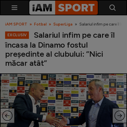
iAM SPORT
Fotbal
SuperLiga
Salariul infim pe care îl î
Salariul infim pe care îl
EXCLUSIV
încasa la Dinamo fostul
președinte al clubului: ”Nici
măcar atât”
SuperLiga
Liga 2
Cupa României
Echipa Națională
U21
Fotbal feminin