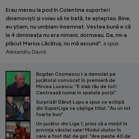
Erau mereu la pod în Colentina suporteri
dinamoviști și voiau să te bată, te așteptau. Bine,
eu știam, nu umblam însemnat. Vestea bună e că
la 4 dimineața nu era nimeni, dormeau. Da, mi-a
plăcut Marius Lăcătuș, nu mă ascund"
, a spus
Alexandru David.
CITEȘTE ȘI
Bogdan Cosmescu l-a demolat pe
jucătorul convocat în premieră de
Mircea Lucescu: ”E slab rău de tot!
Centrează numai în spatele porții”
Surpriză! Dănuț Lupu a spus ce echipă
din SuperLiga va câștiga titlul: ”Au un lot
foarte bun”
Un jucător din Liga 1, prins că a mințit în
privința vârstei sale! Modul uluitor în
care a fost dat de gol: ”Are peste 40 de