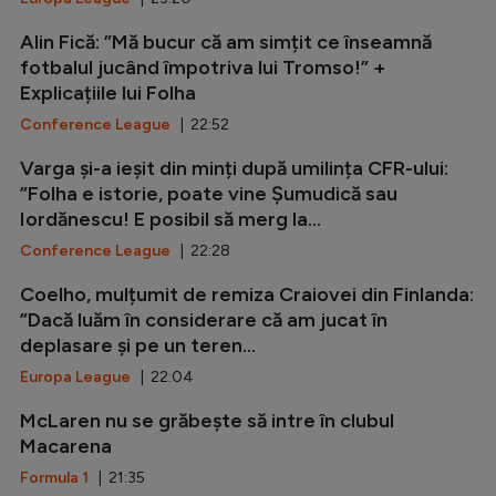
Alin Fică: ”Mă bucur că am simțit ce înseamnă
fotbalul jucând împotriva lui Tromso!” +
Explicațiile lui Folha
Conference League
| 22:52
Varga și-a ieșit din minți după umilința CFR-ului:
”Folha e istorie, poate vine Șumudică sau
Iordănescu! E posibil să merg la...
Conference League
| 22:28
Coelho, mulțumit de remiza Craiovei din Finlanda:
”Dacă luăm în considerare că am jucat în
deplasare și pe un teren...
Europa League
| 22:04
McLaren nu se grăbește să intre în clubul
Macarena
Formula 1
| 21:35