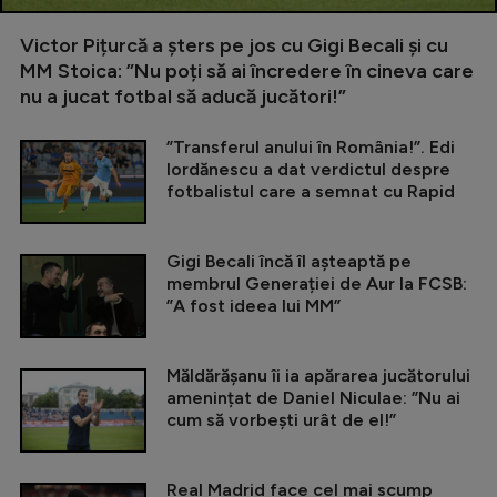
Victor Pițurcă a șters pe jos cu Gigi Becali și cu
MM Stoica: ”Nu poți să ai încredere în cineva care
nu a jucat fotbal să aducă jucători!”
”Transferul anului în România!”. Edi
Iordănescu a dat verdictul despre
fotbalistul care a semnat cu Rapid
Gigi Becali încă îl așteaptă pe
membrul Generației de Aur la FCSB:
”A fost ideea lui MM”
Măldărășanu îi ia apărarea jucătorului
amenințat de Daniel Niculae: ”Nu ai
cum să vorbești urât de el!”
Real Madrid face cel mai scump