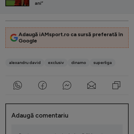
ani”
Adaugă iAMsport.ro ca sursă preferată în
Google
alexandru david
exclusiv
dinamo
superliga
Adaugă comentariu