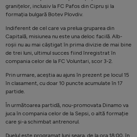
Intră în cont
granițelor, inclusiv la FC Pafos din Cipru și la
Creează cont
formația bulgară Botev Plovdiv.
Indiferent de cel care va prelua gruparea din
Capitală, misiunea nu este una deloc facilă. Alb-
roșii nu au mai câștigat în prima divizie de mai bine
de trei luni, ultimul succes fiind înregistrat în
compania celor de la FC Voluntari, scor 3-2.
Prin urmare, aceștia au ajuns în prezent pe locul 15
în clasament, cu doar 10 puncte acumulate în 17
partide.
În următoarea partidă, nou-promovata Dinamo va
juca în compania celor de la Sepsi, o altă formație
care și-a schimbat antrenorul.
Duelul este programat luni seara, de la ora 18:00, în