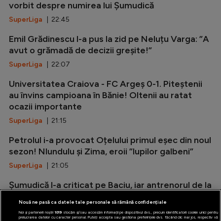
vorbit despre numirea lui Șumudică
SuperLiga
| 22:45
Emil Grădinescu l-a pus la zid pe Neluțu Varga: ”A
avut o grămadă de decizii greșite!”
SuperLiga
| 22:07
Universitatea Craiova - FC Argeș 0-1. Piteștenii
au învins campioana în Bănie! Oltenii au ratat
ocazii importante
SuperLiga
| 21:15
Petrolul i-a provocat Oțelului primul eșec din noul
sezon! Nlundulu și Zima, eroii ”lupilor galbeni”
SuperLiga
| 21:05
Șumudică l-a criticat pe Baciu, iar antrenorul de la
FCSB i-a oferit replica
Nouă ne pasă ca datele tale personale să rămână confidențiale
SuperLiga
| 20:54
Noi și partenerii noștri
1019
stocăm și/sau accesăm informații pe dispozitivul dvs., precum identificatorii cookie unici pentru
prelucrarea datelor cu caracter personal. Puteți accepta sau gestiona preferințele dvs. făcând clic mai jos, respectiv vă