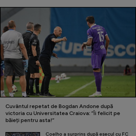
Cuvântul repetat de Bogdan Andone după
victoria cu Universitatea Craiova: ”Îi felicit pe
băieți pentru asta!”
Coelho a surprins după eșecul cu FC