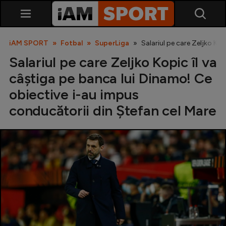
iAM SPORT
Fotbal
SuperLiga
Salariul pe care Zeljko Ko
Salariul pe care Zeljko Kopic îl va
câștiga pe banca lui Dinamo! Ce
obiective i-au impus
conducătorii din Ștefan cel Mare
SuperLiga
Liga 2
Cupa României
Echipa Națională
U21
Fotbal feminin