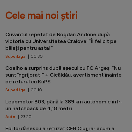
Cele mai noi știri
Cuvântul repetat de Bogdan Andone după
victoria cu Universitatea Craiova: ”Îi felicit pe
băieți pentru asta!”
SuperLiga
| 00:30
Coelho a surprins după eșecul cu FC Argeș: ”Nu
sunt îngrijorat!” + Cicâldău, avertisment înainte
de returul cu KuPS
SuperLiga
| 00:10
Leapmotor B03, până la 389 km autonomie într-
un hatchback de 4,18 metri
Auto
| 23:20
Edi Iordănescu a refuzat CFR Cluj, iar acum a