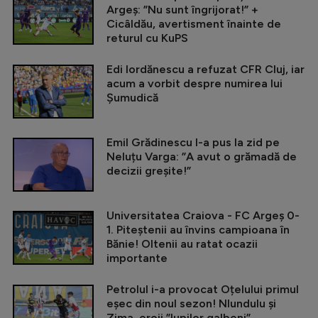
Argeș: ”Nu sunt îngrijorat!” +
Cicâldău, avertisment înainte de
returul cu KuPS
Edi Iordănescu a refuzat CFR Cluj, iar
acum a vorbit despre numirea lui
Șumudică
Emil Grădinescu l-a pus la zid pe
Neluțu Varga: ”A avut o grămadă de
decizii greșite!”
Universitatea Craiova - FC Argeș 0-
1. Piteștenii au învins campioana în
Bănie! Oltenii au ratat ocazii
importante
Petrolul i-a provocat Oțelului primul
eșec din noul sezon! Nlundulu și
Zima, eroii ”lupilor galbeni”