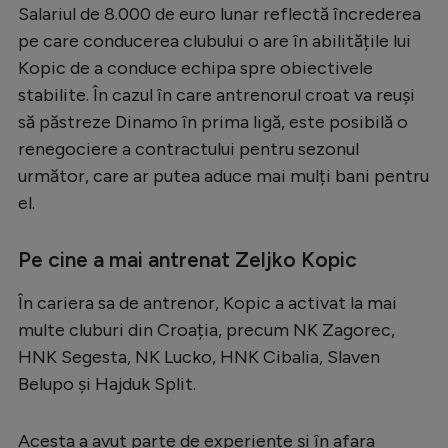
Salariul de 8.000 de euro lunar reflectă încrederea
Natație
pe care conducerea clubului o are în abilitățile lui
Formula 1
Kopic de a conduce echipa spre obiectivele
stabilite. În cazul în care antrenorul croat va reuși
Gimnastică
să păstreze Dinamo în prima ligă, este posibilă o
Auto
renegociere a contractului pentru sezonul
Rugby
următor, care ar putea aduce mai mulți bani pentru
el.
Ciclism
Alte sporturi
Pe cine a mai antrenat Zeljko Kopic
JO 2024
În cariera sa de antrenor, Kopic a activat la mai
JO 2026
multe cluburi din Croația, precum NK Zagorec,
HNK Segesta, NK Lucko, HNK Cibalia, Slaven
Belupo și Hajduk Split.
Acesta a avut parte de experiențe și în afara