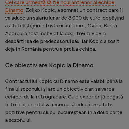
Cel care urmează să fie noul antrenor al echipei
Serie A
Dinamo
, Zeljko Kopic, a semnat un contract care îi
va aduce un salariu lunar de 8.000 de euro, depășind
Bundesliga
astfel câștigurile fostului antrenor, Ovidiu Burcă.
Ligue 1
Acordul a fost încheiat la doar trei zile de la
Campionate
despărțirea de predecesorul său, iar Kopic a sosit
deja în România pentru a prelua echipa.
Starurile fotbalului
EURO 2024
Ce obiectiv are Kopic la Dinamo
Stranieri
Contractul lui Kopic cu Dinamo este valabil până la
Clasamente
finalul sezonului și are un obiectiv clar: salvarea
echipei de la retrogradare. Cu o experiență bogată
în fotbal, croatul va încerca să aducă rezultate
pozitive pentru clubul bucureștean în a doua parte
Tenis
a sezonului.
Handbal