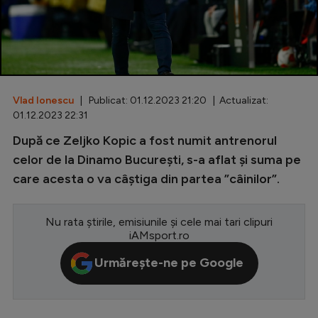
Special
Diverse
Inedit
Vlad Ionescu
| Publicat: 01.12.2023 21:20 | Actualizat:
Clasamente
01.12.2023 22:31
După ce Zeljko Kopic a fost numit antrenorul
celor de la Dinamo București, s-a aflat și suma pe
care acesta o va câștiga din partea ”câinilor”.
Champions League
Europa League
Nu rata știrile, emisiunile și cele mai tari clipuri
Conference League
iAMsport.ro
CM 2026
Urmărește-ne pe Google
Premier League
LaLiga