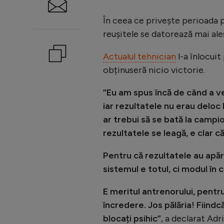
În ceea ce privește perioada 
reușitele se datorează mai ale
Actualul tehnician
l-a înlocuit
obținuseră nicio victorie.
”Eu am spus încă de când a v
iar rezultatele nu erau deloc 
ar trebui să se bată la campi
rezultatele se leagă, e clar că
Pentru că rezultatele au apă
sistemul e totul, ci modul în c
E meritul antrenorului, pentr
încredere. Jos pălăria! Fiindc
blocați psihic”
, a declarat Adr