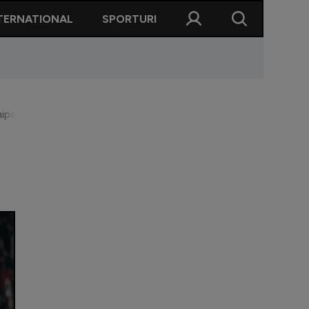
TERNATIONAL
SPORTURI
hipei lui Șumudică