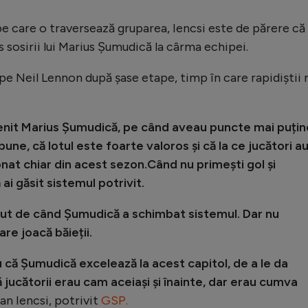
pe care o traversează gruparea, Iencsi este de părere că
s sosirii lui Marius Șumudică la cârma echipei.
 pe Neil Lennon după șase etape, timp în care rapidiștii 
enit Marius Șumudică, pe când aveau puncte mai puțin
bune, că lotul este foarte valoros și că la ce jucători au
onat chiar din acest sezon.Când nu primești gol și
 ai găsit sistemul potrivit.
rut de când Șumudică a schimbat sistemul. Dar nu
are joacă băieții.
u că Șumudică excelează la acest capitol, de a le da
ă jucătorii erau cam aceiași și înainte, dar erau cumva
ian Iencsi, potrivit
GSP.