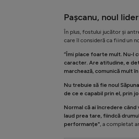
Pașcanu, noul lider
În plus, fostului jucător și ant
care îl consideră ca fiind un nou
”Îmi place foarte mult. Nu-l 
caracter. Are atitudine, e dete
marchează, comunică mult în t
Nu trebuie să fie noul Săpuna
de ce e capabil prin el, prin joc
Normal că ai încredere când ve
laud prea tare, fiindcă drumu
performanțe"
, a completat a