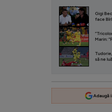
CITEȘTE ȘI
Gigi Bec
face Bîr
”Tricolo
Marin: 
Tudorie,
să ne l
Adaugă i