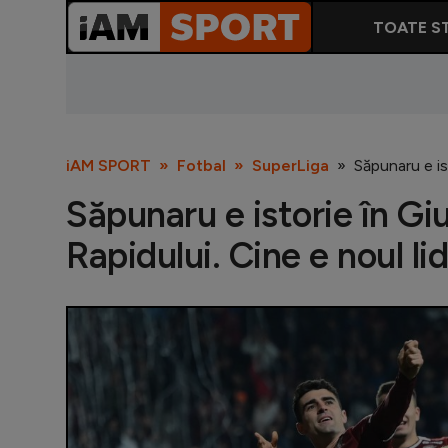
TOATE ST
iAM SPORT
Fotbal
SuperLiga
Săpunaru e is
Săpunaru e istorie în Gi
Rapidului. Cine e noul li