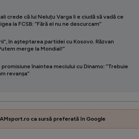
ali crede că lui Neluțu Varga îi e ciudă să vadă ce
ligea la FCSB: ”Fără el nu ne descurcam”
rii”, în așteptarea partidei cu Kosovo. Răzvan
”Putem merge la Mondial!”
 promisiune înaintea meciului cu Dinamo: ”Trebuie
uăm revanșa”
AMsport.ro ca sursă preferată în Google