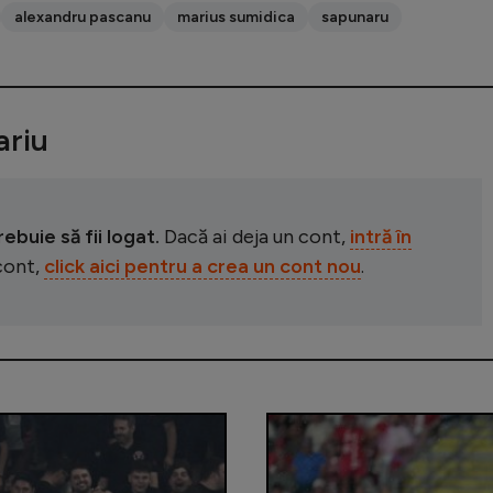
alexandru pascanu
marius sumidica
sapunaru
riu
buie să fii logat.
Dacă ai deja un cont,
intră în
 cont,
click aici pentru a crea un cont nou
.