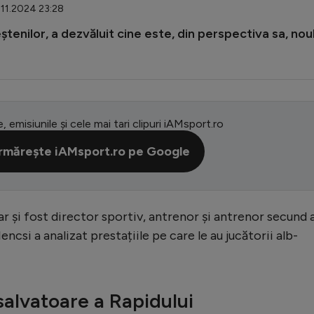
1.11.2024 23:28
eștenilor, a dezvăluit cine este, din perspectiva sa, nou
e, emisiunile și cele mai tari clipuri iAMsport.ro
rmărește iAMsport.ro pe Google
dar și fost director sportiv, antrenor și antrenor secund a
encsi a analizat prestațiile pe care le au jucătorii alb-
salvatoare a Rapidului