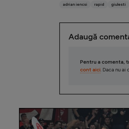
adrian iencsi
rapid
giulesti
Adaugă comenta
Pentru a comenta, tre
cont aici
. Daca nu ai