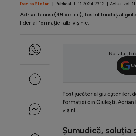
Denisa Ștefan
| Publicat: 11.11.2024 23:12 | Actualizat: 1
Adrian Iencsi (49 de ani), fostul fundaș al giul
lider al formației alb-vișinie.
Nu rata știril
U
Fost jucător al giuleștenilor, 
formației din Giulești, Adrian I
vișinii.
Șumudică, soluția 