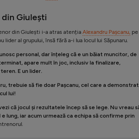
 din Giulești
renor din Giulești i-a atras atenția
Alexandru Pașcanu,
pe
 lider al grupului, însă fără a-i lua locul lui Săpunaru.
cunosc personal, dar înțeleg că e un băiat muncitor, de
rminat, apare mult în joc, inclusiv la finalizare,
eren. E un lider.
ru, trebuie să fie doar Pașcanu, cel care a demonstrat
ul lui!
zi că jocul și rezultatele încep să se lege. Nu vreau să
l e lung, iar acum urmează ca echipa să confirme prin
ntrenorul.