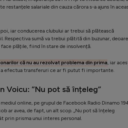
ite restanțele salariale din cauza cărora s-a ajuns în acea
apoi, iar conducerea clubului ar trebui să plătească
il. Respectiva sumă va trebui plătită din buzunar, deoar
 face plățile, fiind în stare de insolvență.
ionarilor că nu au rezolvat problema din prima
, iar aces
 a efectua transferuri ce ar fi putut fi importante.
n Voicu: ”Nu pot să înțeleg”
în mediul online, pe grupul de Facebook Radio Dinamo 19
cob ar avea, de fapt, un alt scop. „Nu pot să înțeleg
ât prin prisma unui interes personal.