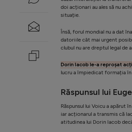
doi acționari au ales să nu ach
situație.
Însă, forul mondial nu a dat în
datoriile cât mai urgent posib
clubul nu are dreptul legal de a
Dorin Iacob le-a reproșat acț
lucru a împiedicat formația în
Răspunsul lui Euge
Răspunsul lui Voicu a apărut 
iar acționarul a transmis că Ia
atitudinea lui Dorin Iacob dec