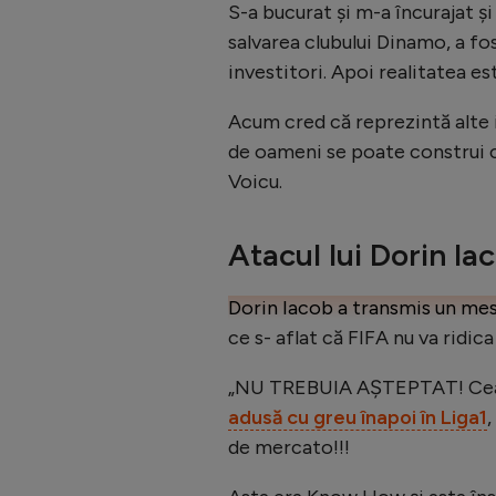
S-a bucurat și m-a încurajat și
salvarea clubului Dinamo, a f
investitori. Apoi realitatea e
Acum cred că reprezintă alte i
de oameni se poate construi c
Voicu.
Atacul lui Dorin Ia
Dorin Iacob a transmis un mes
ce s- aflat că FIFA nu va ridica
„NU TREBUIA AȘTEPTAT! Cea m
adusă cu greu înapoi în Liga1
de mercato!!!