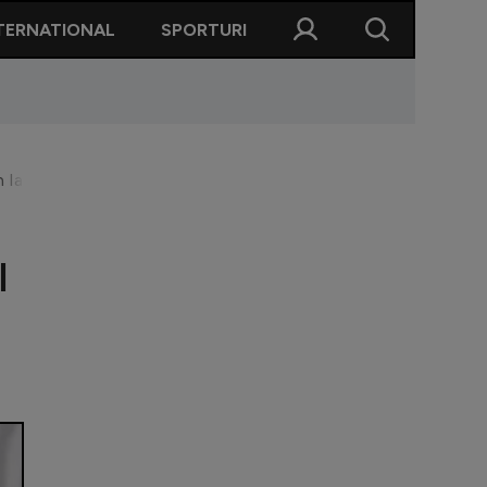
TERNATIONAL
SPORTURI
n Iacob: ”Oare cu astfel de oameni se poate construi cu adevăr
l