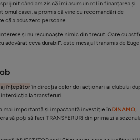
 sprijinit când am zis că îmi asum un rol în finanțarea și
ost omul casei, a promis că vine cu recomandări de
ste că a adus zero persoane.
nterese și nu recunoaște nimic din trecut. Oare cu astf
u adevărat ceva durabil”, este mesajul transmis de Euge
cob
aj înțepător
în direcția celor doi acționari ai clubului du
 interdicția la transferuri.
ai importantă și impactantă investiție în
DINAMO,
, era să poți să faci TRANSFERURI din prima zi a sezonul