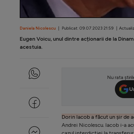
Daniela Nicolescu
| Publicat: 09.07.2023 21:59 | Actuali
Eugen Voicu, unul dintre acționarii de la Dina
acestuia.
Nu rata știril
U
Dorin Iacob a făcut un șir de a
Andrei Nicolescu. Iacob i-a ac
cazul interdicției la transferur