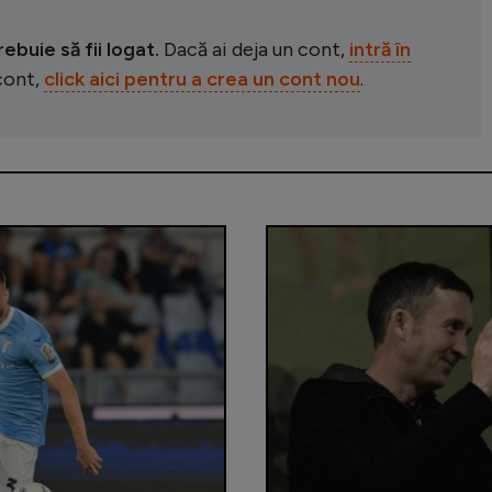
buie să fii logat.
Dacă ai deja un cont,
intră în
 cont,
click aici pentru a crea un cont nou
.