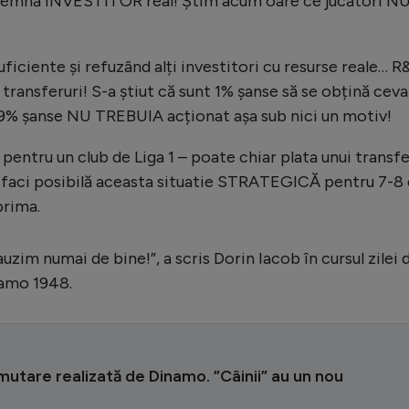
nsemnă INVESTITOR real! Știm acum oare ce jucători N
ficiente și refuzând alți investitori cu resurse reale… 
transferuri! S-a știut că sunt 1% șanse să se obțină ceva
99% șanse NU TREBUIA acționat așa sub nici un motiv!
entru un club de Liga 1 – poate chiar plata unui transfe
să faci posibilă aceasta situatie STRATEGICĂ pentru 7-8 
prima.
auzim numai de bine!”, a scris Dorin Iacob în cursul zilei 
namo 1948.
utare realizată de Dinamo. ”Câinii” au un nou
r