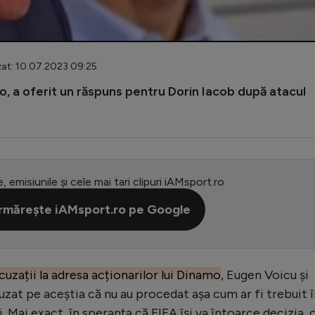
zat: 10.07.2023 09:25
mo, a oferit un răspuns pentru Dorin Iacob după atacul
e, emisiunile și cele mai tari clipuri iAMsport.ro
rmărește iAMsport.ro pe Google
cuzații la adresa acționarilor lui Dinamo
, Eugen Voicu și
uzat pe aceștia că nu au procedat așa cum ar fi trebuit 
i. Mai exact, în speranța că FIFA își va întoarce decizia, 