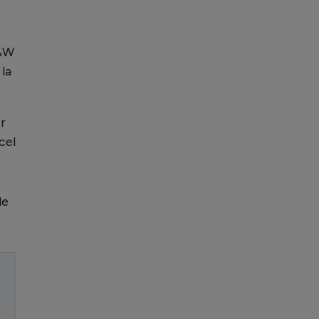
U
R&W
 la
r
cel
de