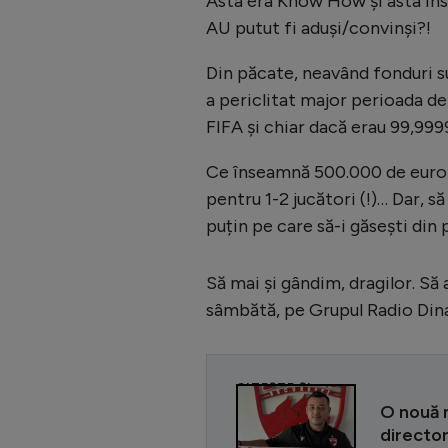
Asta era Know How și asta î
AU putut fi aduși/convinși?!
Din păcate, neavând fonduri su
a periclitat major perioada de 
FIFA și chiar dacă erau 99,99
Ce înseamnă 500.000 de euro p
pentru 1-2 jucători (!)… Dar, 
puțin pe care să-i găsești din 
Să mai și gândim, dragilor. Să 
sâmbătă, pe Grupul Radio Di
CITEȘTE ȘI
O nouă m
directo