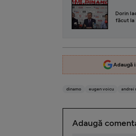
Dorin Ia
făcut la
Adaugă i
dinamo
eugen voicu
andrei 
Adaugă comenta