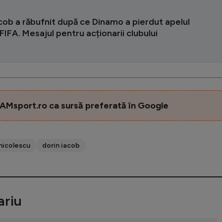
cob a răbufnit după ce Dinamo a pierdut apelul
 FIFA. Mesajul pentru acționarii clubului
AMsport.ro ca sursă preferată în Google
nicolescu
dorin iacob
riu