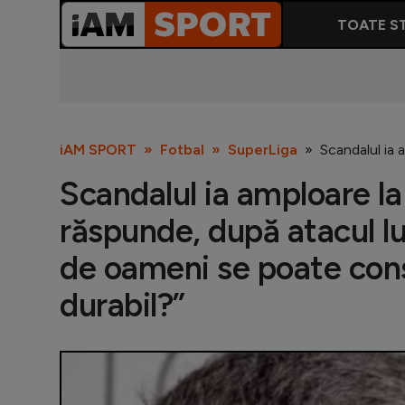
TOATE ST
iAM SPORT
Fotbal
SuperLiga
Scandalul ia 
Scandalul ia amploare l
răspunde, după atacul lu
de oameni se poate cons
durabil?”