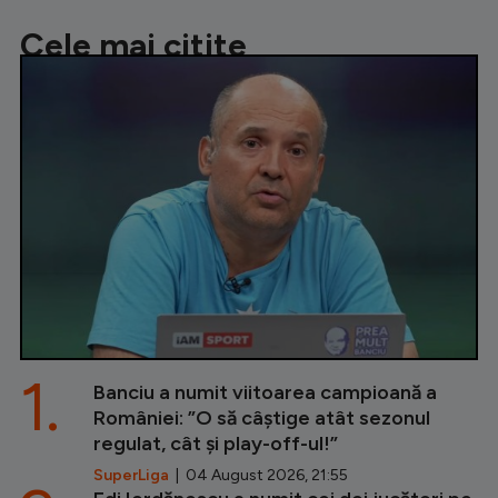
Cele mai citite
1.
Banciu a numit viitoarea campioană a
României: ”O să câștige atât sezonul
regulat, cât și play-off-ul!”
SuperLiga
| 04 August 2026, 21:55