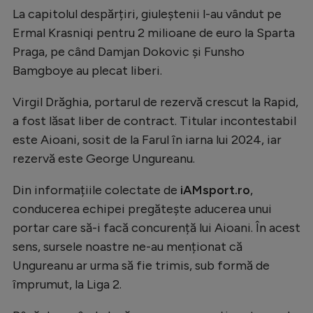
La capitolul despărțiri, giuleștenii l-au vândut pe
Natație
Ermal Krasniqi pentru 2 milioane de euro la Sparta
Formula 1
Praga, pe când Damjan Dokovic și Funsho
Gimnastică
Bamgboye au plecat liberi.
Auto
Virgil Drăghia, portarul de rezervă crescut la Rapid,
Rugby
a fost lăsat liber de contract. Titular incontestabil
este Aioani, sosit de la Farul în iarna lui 2024, iar
Ciclism
rezervă este George Ungureanu.
Alte sporturi
Din informațiile colectate de
iAMsport.ro
,
JO 2024
conducerea echipei pregătește aducerea unui
JO 2026
portar care să-i facă concurență lui Aioani. În acest
sens, sursele noastre ne-au menționat că
Ungureanu ar urma să fie trimis, sub formă de
împrumut, la Liga 2.