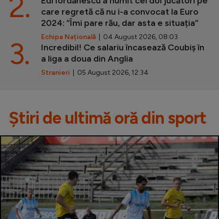
2.
Edi Iordănescu a numit cei doi jucători pe
care regretă că nu i-a convocat la Euro
2024: ”Îmi pare rău, dar asta e situația”
Echipa Națională
| 04 August 2026, 08:03
3.
Incredibil! Ce salariu încasează Coubiș în
a liga a doua din Anglia
Stranieri
| 05 August 2026, 12:34
Știri de ultimă oră din sport