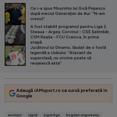
CITEȘTE ȘI
Ce i-a spus Mourinho lui Gică Popescu
după meciul Generației de Aur: ”N-am
crezut”
A fost stabilit programul pentru Liga 2.
Steaua - Argeș, Corvinul - CSS Șelimbăr,
CSM Reșița - FCU Craiova, în prima
etapă
Jucătorul lui Dinamo, lăudat de o fostă
legendă a clubului: ”Atacant de
superclasă, nu oricine poate să
reușească asta”
Adaugă iAMsport.ro ca sursă preferată în
Google
exclusiv
rapid
superliga
bogdan ungureanu