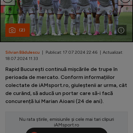
Special
Diverse
(2)
Inedit
Clasamente
Silvian Bădulescu
| Publicat: 17.07.2024 22:46 | Actualizat:
18.07.2024 11:33
Rapid București continuă mișcările de trupe în
Champions League
perioada de mercato. Conform informațiilor
colectate de iAMsport.ro, giuleștenii ar urma, cât
Europa League
de curând, să aducă un portar care să-i facă
Conference League
concurență lui Marian Aioani (24 de ani).
CM 2026
Nu rata știrile, emisiunile și cele mai tari clipuri
Premier League
iAMsport.ro
LaLiga