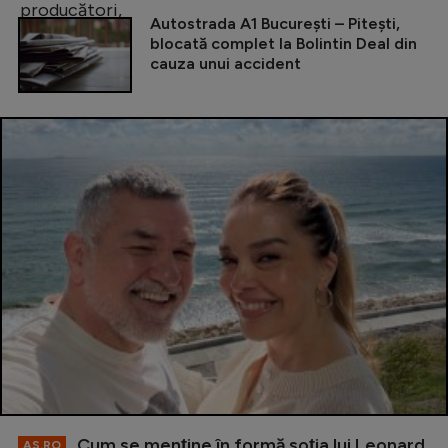
Autostrada A1 București – Pitești,
blocată complet la Bolintin Deal din
cauza unui accident
Cum se menţine în formă soţia lui Leonard
AS.RO