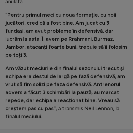
anulată.
”Pentru primul meci cu noua formație, cu noii
jucători, cred că a fost bine. Am jucat cu 3
fundași, am avut probleme în defensivă, dar
lucrăm la asta. Îi avem pe Rrahmani, Burmaz,
Jambor, atacanți foarte buni, trebuie să îi folosim
pe toți 3.
Am văzut meciurile din finalul sezonului trecut și
echipa era destul de largă pe fază defensivă, am
vrut să fim solizi pe faza defensivă. Antrenorul
advers a făcut 3 schimbări la pauză, au marcat
repede, dar echipa a reacționat bine. Vreau să
creștem pas cu pas”
, a transmis Neil Lennon, la
finalul meciului.