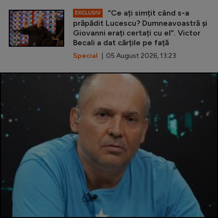
”Ce ați simțit când s-a
EXCLUSIV
prăpădit Lucescu? Dumneavoastră și
Giovanni erați certați cu el”. Victor
Becali a dat cărțile pe față
Special
| 05 August 2026, 13:23