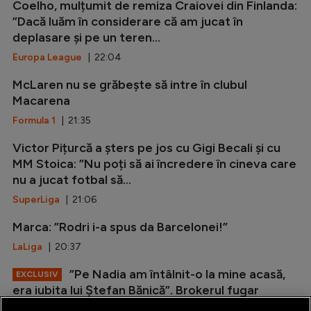
Coelho, mulțumit de remiza Craiovei din Finlanda:
”Dacă luăm în considerare că am jucat în
deplasare și pe un teren...
Europa League
| 22:04
McLaren nu se grăbește să intre în clubul
Macarena
Formula 1
| 21:35
Victor Pițurcă a șters pe jos cu Gigi Becali și cu
MM Stoica: ”Nu poți să ai încredere în cineva care
nu a jucat fotbal să...
SuperLiga
| 21:06
Marca: ”Rodri i-a spus da Barcelonei!”
LaLiga
| 20:37
”Pe Nadia am întâlnit-o la mine acasă,
EXCLUSIV
era iubita lui Ștefan Bănică”. Brokerul fugar
povestește reacția ”Zeiței” când i-a...