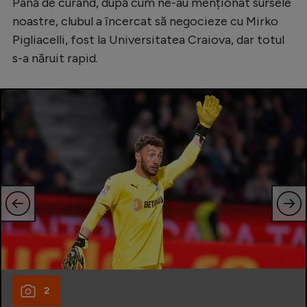
Intră în cont
Până de curând, după cum ne-au menționat sursele
noastre, clubul a încercat să negocieze cu Mirko
Creează cont
Pigliacelli, fost la Universitatea Craiova, dar totul
s-a năruit rapid.
2