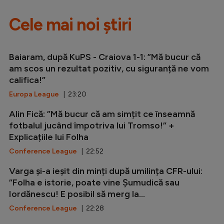
Cele mai noi știri
Baiaram, după KuPS - Craiova 1-1: ”Mă bucur că
am scos un rezultat pozitiv, cu siguranță ne vom
califica!”
Europa League
| 23:20
Alin Fică: ”Mă bucur că am simțit ce înseamnă
fotbalul jucând împotriva lui Tromso!” +
Explicațiile lui Folha
Conference League
| 22:52
Varga și-a ieșit din minți după umilința CFR-ului:
”Folha e istorie, poate vine Șumudică sau
Iordănescu! E posibil să merg la...
Conference League
| 22:28