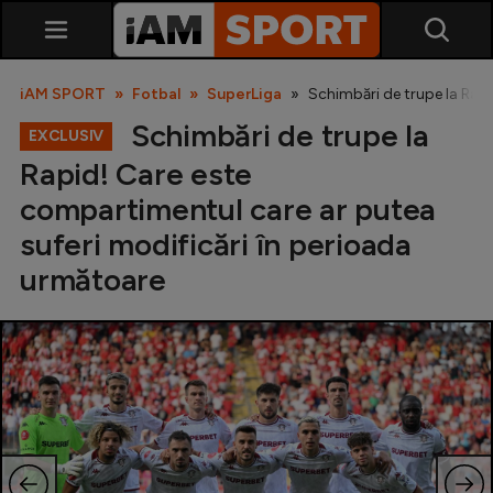
iAM SPORT
Fotbal
SuperLiga
Schimbări de trupe la Rap
Schimbări de trupe la
EXCLUSIV
Rapid! Care este
compartimentul care ar putea
suferi modificări în perioada
următoare
SuperLiga
Liga 2
Cupa României
Echipa Națională
U21
Fotbal feminin