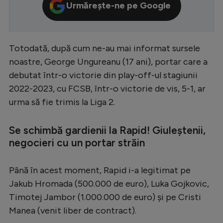
Urmărește-ne pe Google
Serie A
Bundesliga
Totodată, după cum ne-au mai informat sursele
Ligue 1
noastre, George Ungureanu (17 ani), portar care a
Campionate
debutat într-o victorie din play-off-ul stagiunii
Starurile fotbalului
2022-2023, cu FCSB, într-o victorie de vis, 5-1, ar
urma să fie trimis la Liga 2.
EURO 2024
Stranieri
Se schimbă gardienii la Rapid! Giuleștenii,
negocieri cu un portar străin
Clasamente
Până în acest moment, Rapid i-a legitimat pe
Jakub Hromada (500.000 de euro), Luka Gojkovic,
Tenis
Timotej Jambor (1.000.000 de euro) și pe Cristi
Manea (venit liber de contract).
Handbal