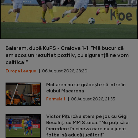
Baiaram, după KuPS - Craiova 1-1: ”Mă bucur că
am scos un rezultat pozitiv, cu siguranță ne vom
califica!”
Europa League
| 06 August 2026, 23:20
McLaren nu se grăbește să intre în
clubul Macarena
Formula 1
| 06 August 2026, 21:35
Victor Pițurcă a șters pe jos cu Gigi
Becali și cu MM Stoica: ”Nu poți să ai
încredere în cineva care nu a jucat
fotbal să aducă jucători!”