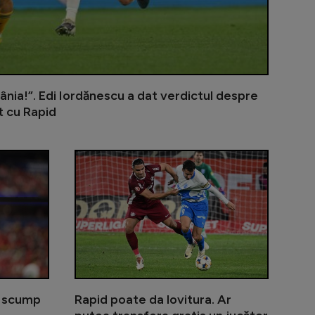
ânia!”. Edi Iordănescu a dat verdictul despre
t cu Rapid
mbrul Generației de Aur la FCSB: ”A fost ideea lui MM”
Măldărășanu îi ia apărarea jucătorului amenințat de D
Real Madrid 
i scump
Rapid poate da lovitura. Ar