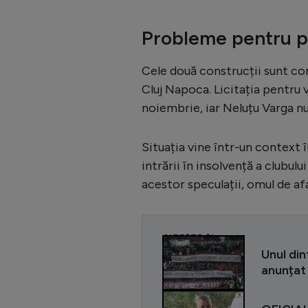
Probleme pentru p
Cele două construcții sunt conf
Cluj Napoca. Licitația pentru 
noiembrie, iar Neluțu Varga nu
Situația vine într-un context 
intrării în insolvență a clubul
acestor speculații, omul de af
CITEȘTE ȘI
Unul din
anunțat 