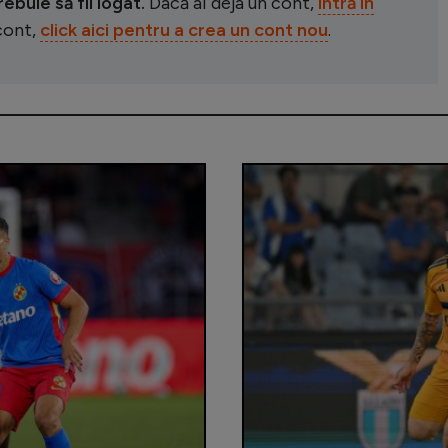
buie să fii logat.
Dacă ai deja un cont,
intră în
 cont,
click aici pentru a crea un cont nou
.