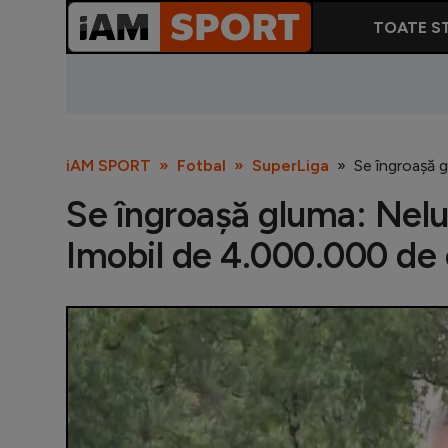
TOATE ST
iAM SPORT
Fotbal
SuperLiga
Se îngroașă g
Se îngroașă gluma: Neluț
Imobil de 4.000.000 de eu