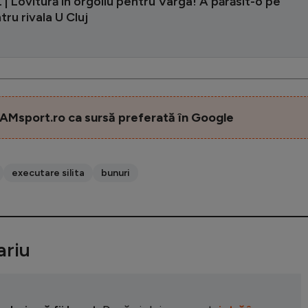
| Lovitură în orgoliu pentru Varga! A părăsit-o pe
ru rivala U Cluj
AMsport.ro ca sursă preferată în Google
executare silita
bunuri
riu