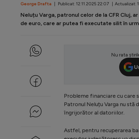
George Drafta
| Publicat: 12.11.2025 22:07 | Actualizat: 1
Neluțu Varga, patronul celor de la CFR Cluj, a
de euro, care ar putea fi executate silit în urm
Nu rata știril
U
Probleme financiare cu care s
Patronul Neluțu Varga nu stă de
îngrijorător al datoriilor.
Astfel, pentru recuperarea bani
executor judecătoresc va dispu