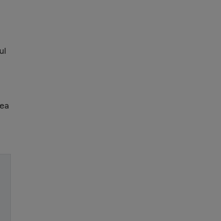
ul
tea