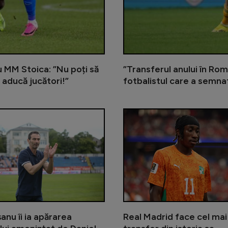
cu MM Stoica: ”Nu poți să
”Transferul anului în Rom
 aducă jucători!”
fotbalistul care a semna
Gigi Becali încă îl așteaptă pe me
anu îi ia apărarea
Real Madrid face cel ma