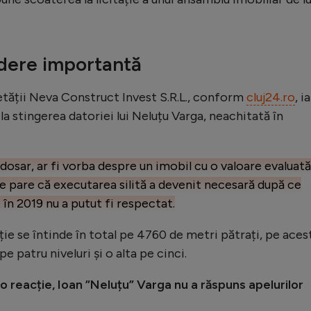
rdere importantă
etății Neva Construct Invest S.R.L., conform
cluj24.ro
, i
 la stingerea datoriei lui Neluțu Varga, neachitată în
osar, ar fi vorba despre un imobil cu o valoare evaluată
e pare că executarea silită a devenit necesară după ce
în 2019 nu a putut fi respectat.
tație se întinde în total pe 4760 de metri pătrați, pe aces
pe patru niveluri și o alta pe cinci.
o reacție, Ioan ”Neluțu” Varga nu a răspuns apelurilor