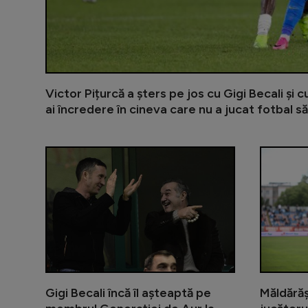
Victor Pițurcă a șters pe jos cu Gigi Becali și 
ai încredere în cineva care nu a jucat fotbal să
Gigi Becali încă îl așteaptă pe
Măldărăș