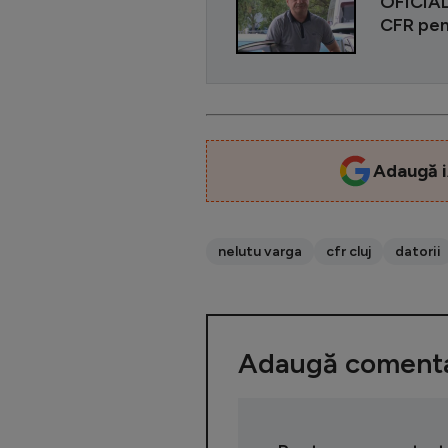
OFICIAL 
CFR pent
Adaugă i
nelutu varga
cfr cluj
datorii
Adaugă comenta