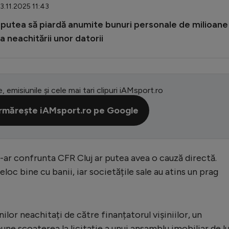
3.11.2025 11:43
r putea să piardă anumite bunuri personale de milioane
a neachitării unor datorii
e, emisiunile și cele mai tari clipuri iAMsport.ro
rmărește iAMsport.ro pe Google
-ar confrunta CFR Cluj ar putea avea o cauză directă.
loc bine cu banii, iar societățile sale au atins un prag
lor neachitați de către finanțatorul vișiniilor, un
ne scoaterea la licitație a unui ansamblu imobiliar de lu