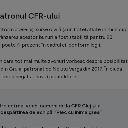
atronul CFR-ului
orm aceleiași surse o vilă și un hotel aflate în municipi
vânzarea acestor bunuri a fost stabilită pentru 26
 poate fi prezent în cadrul ei, conform legii.
în care tot mai multe zvonuri vorbesc despre posibilita
ui din Gruia, patronat de Neluțu Varga din 2017. În ciuda
aceri a negat această posibilitate.
tre cei mai vechi oameni de la CFR Cluj și-a
despărțirea de echipă: ”Plec cu inima grea”