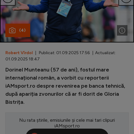
Special
Diverse
(4)
Inedit
Clasamente
Robert Vîrdol
| Publicat: 01.09.2025 17:56 | Actualizat:
01.09.2025 18:47
Dorinel Munteanu (57 de ani), fostul mare
Champions League
internațional român, a vorbit cu reporterii
iAMsport.ro despre revenirea pe banca tehnică,
Europa League
după apariția zvonurilor că ar fi dorit de Gloria
Conference League
Bistrița.
CM 2026
Nu rata știrile, emisiunile și cele mai tari clipuri
Premier League
iAMsport.ro
LaLiga