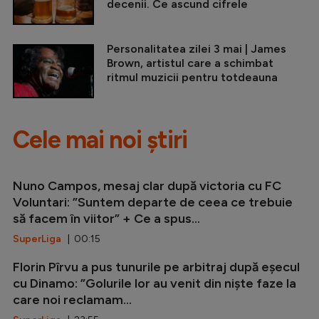
decenii. Ce ascund cifrele
Personalitatea zilei 3 mai | James
Brown, artistul care a schimbat
ritmul muzicii pentru totdeauna
Cele mai noi știri
Nuno Campos, mesaj clar după victoria cu FC
Voluntari: ”Suntem departe de ceea ce trebuie
să facem în viitor” + Ce a spus...
SuperLiga
| 00:15
Florin Pîrvu a pus tunurile pe arbitraj după eșecul
cu Dinamo: ”Golurile lor au venit din niște faze la
care noi reclamam...