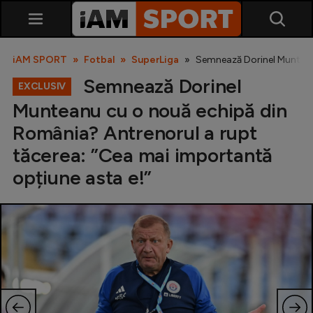
iAM SPORT
Fotbal
SuperLiga
Semnează Dorinel Munteanu
Semnează Dorinel
EXCLUSIV
Munteanu cu o nouă echipă din
România? Antrenorul a rupt
tăcerea: ”Cea mai importantă
opțiune asta e!”
SuperLiga
Liga 2
Cupa României
Echipa Națională
U21
Fotbal feminin