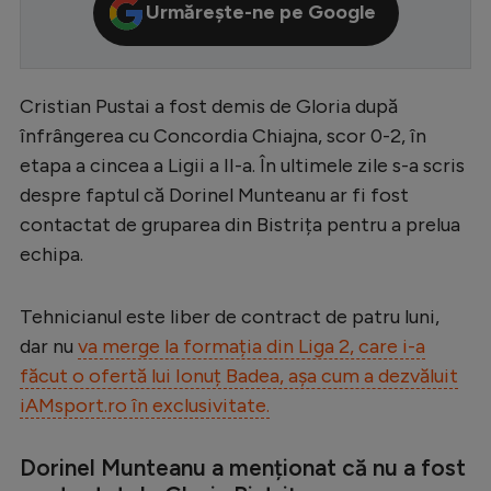
Urmărește-ne pe Google
Serie A
Bundesliga
Cristian Pustai a fost demis de Gloria după
Ligue 1
înfrângerea cu Concordia Chiajna, scor 0-2, în
Campionate
etapa a cincea a Ligii a II-a. În ultimele zile s-a scris
Starurile fotbalului
despre faptul că Dorinel Munteanu ar fi fost
contactat de gruparea din Bistrița pentru a prelua
EURO 2024
echipa.
Stranieri
Clasamente
Tehnicianul este liber de contract de patru luni,
dar nu
va merge la formația din Liga 2, care i-a
făcut o ofertă lui Ionuț Badea, așa cum a dezvăluit
iAMsport.ro în exclusivitate.
Tenis
Dorinel Munteanu a menționat că nu a fost
Handbal