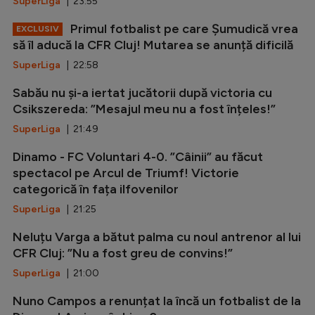
SuperLiga
| 23:55
Primul fotbalist pe care Șumudică vrea
EXCLUSIV
să îl aducă la CFR Cluj! Mutarea se anunță dificilă
SuperLiga
| 22:58
Sabău nu și-a iertat jucătorii după victoria cu
Csikszereda: ”Mesajul meu nu a fost înțeles!”
SuperLiga
| 21:49
Dinamo - FC Voluntari 4-0. ”Câinii” au făcut
spectacol pe Arcul de Triumf! Victorie
categorică în fața ilfovenilor
SuperLiga
| 21:25
Neluțu Varga a bătut palma cu noul antrenor al lui
CFR Cluj: ”Nu a fost greu de convins!”
SuperLiga
| 21:00
Nuno Campos a renunțat la încă un fotbalist de la