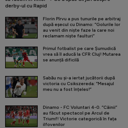
derby-ul cu Rapid
Florin Pîrvu a pus tunurile pe arbitraj
după eșecul cu Dinamo: ”Golurile lor
au venit din niște faze la care noi
reclamam niște faulturi”
Primul fotbalist pe care Șumudică
vrea să îl aducă la CFR Cluj! Mutarea
se anunță dificilă
Sabău nu și-a iertat jucătorii după
victoria cu Csikszereda: ”Mesajul
meu nu a fost înțeles!”
Dinamo - FC Voluntari 4-0. ”Câinii”
au făcut spectacol pe Arcul de
Triumf! Victorie categorică în fața
ilfovenilor