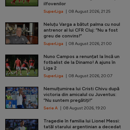
ilfovenilor
SuperLiga
| 08 August 2026, 21:25
Neluțu Varga a bătut palma cu noul
antrenor al lui CFR Cluj: ”Nu a fost
greu de convins!”
SuperLiga
| 08 August 2026, 21:00
Nuno Campos a renunțat la încă un
fotbalist de la Dinamo! A ajuns în
Liga 2
SuperLiga
| 08 August 2026, 20:07
Nemulțumirea lui Cristi Chivu după
victoria din amicalul cu Juventus:
”Nu suntem pregătiți!”
Serie A
| 08 August 2026, 19:20
Tragedie în familia lui Lionel Messi:
tatăl starului argentinian a decedat