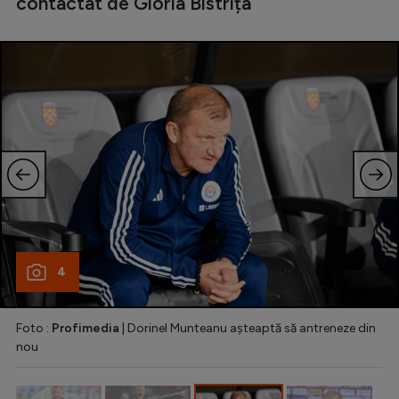
contactat de Gloria Bistrița
Natație
Formula 1
Gimnastică
Auto
Rugby
Ciclism
Alte sporturi
JO 2024
4
JO 2026
Foto :
Profimedia
| Dorinel Munteanu așteaptă să antreneze din
nou