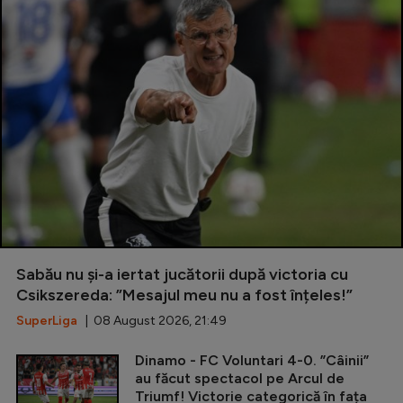
Sabău nu și-a iertat jucătorii după victoria cu
Csikszereda: ”Mesajul meu nu a fost înțeles!”
SuperLiga
| 08 August 2026, 21:49
Dinamo - FC Voluntari 4-0. ”Câinii”
au făcut spectacol pe Arcul de
Triumf! Victorie categorică în fața