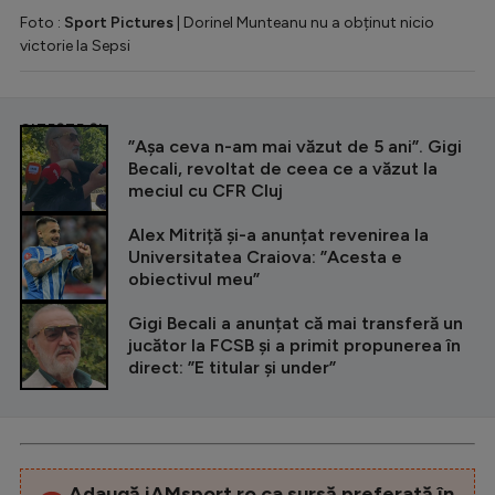
Foto :
Sport Pictures
| Dorinel Munteanu nu a obținut nicio
victorie la Sepsi
CITEȘTE ȘI
”Așa ceva n-am mai văzut de 5 ani”. Gigi
Becali, revoltat de ceea ce a văzut la
meciul cu CFR Cluj
Alex Mitriță și-a anunțat revenirea la
Universitatea Craiova: ”Acesta e
obiectivul meu”
Gigi Becali a anunțat că mai transferă un
jucător la FCSB și a primit propunerea în
direct: ”E titular și under”
Adaugă iAMsport.ro ca sursă preferată în