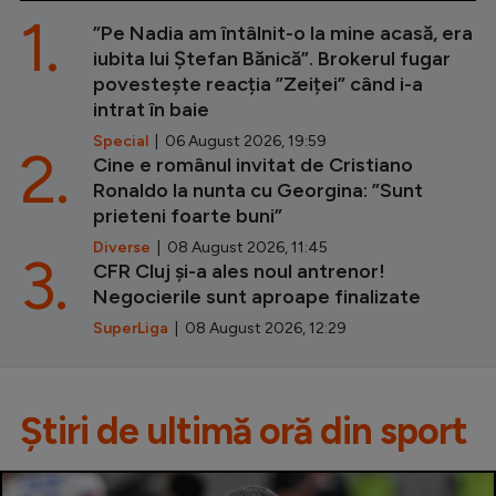
1.
”Pe Nadia am întâlnit-o la mine acasă, era
iubita lui Ștefan Bănică”. Brokerul fugar
povestește reacția ”Zeiței” când i-a
intrat în baie
Special
| 06 August 2026, 19:59
2.
Cine e românul invitat de Cristiano
Ronaldo la nunta cu Georgina: ”Sunt
prieteni foarte buni”
Diverse
| 08 August 2026, 11:45
3.
CFR Cluj și-a ales noul antrenor!
Negocierile sunt aproape finalizate
SuperLiga
| 08 August 2026, 12:29
Știri de ultimă oră din sport