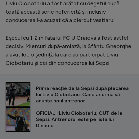
Intră în cont
Liviu Ciobotariu a fost arătat cu degetul după
toată această serie nefericită și inclusiv
Creează cont
conducerea l-a acuzat că a pierdut vestiarul.
Eșecul cu 1-2 în fața lui FC U Craiova a fost astfel
decisiv. Miercuri după-amiază, la Sfântu Gheorghe
a avut loc o ședință la care au participat Liviu
Ciobotariu și cei din conducerea lui Sepsi.
CITEȘTE ȘI
Prima reacție de la Sepsi după plecarea
lui Liviu Ciobotariu. Când ar urma să
anunțe noul antrenor
OFICIAL | Liviu Ciobotariu, OUT de la
Sepsi. Antrenorul este pe lista lui
Dinamo