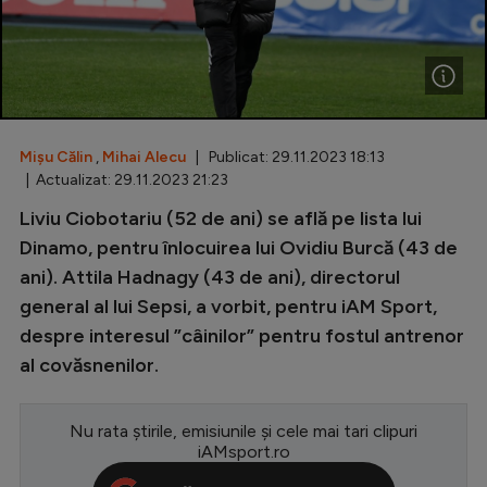
Special
Diverse
Inedit
Mișu Călin
,
Mihai Alecu
| Publicat: 29.11.2023 18:13
Clasamente
| Actualizat: 29.11.2023 21:23
Liviu Ciobotariu (52 de ani) se află pe lista lui
Dinamo, pentru înlocuirea lui Ovidiu Burcă (43 de
ani). Attila Hadnagy (43 de ani), directorul
Champions League
general al lui Sepsi, a vorbit, pentru iAM Sport,
Europa League
despre interesul ”câinilor” pentru fostul antrenor
Conference League
al covăsnenilor.
CM 2026
Nu rata știrile, emisiunile și cele mai tari clipuri
Premier League
iAMsport.ro
LaLiga