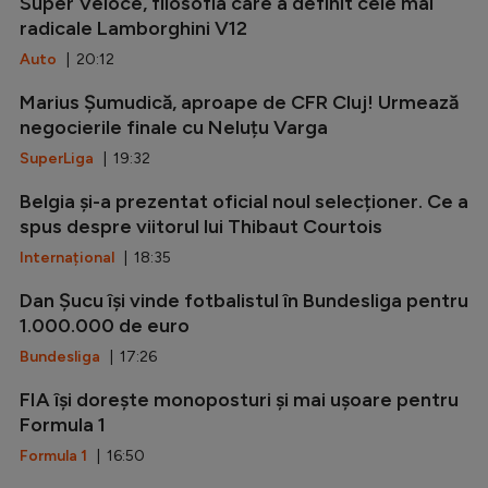
Super Veloce, filosofia care a definit cele mai
radicale Lamborghini V12
Auto
| 20:12
Marius Șumudică, aproape de CFR Cluj! Urmează
negocierile finale cu Neluțu Varga
SuperLiga
| 19:32
Belgia și-a prezentat oficial noul selecționer. Ce a
spus despre viitorul lui Thibaut Courtois
Internațional
| 18:35
Dan Șucu își vinde fotbalistul în Bundesliga pentru
1.000.000 de euro
Bundesliga
| 17:26
FIA își dorește monoposturi și mai ușoare pentru
Formula 1
Formula 1
| 16:50