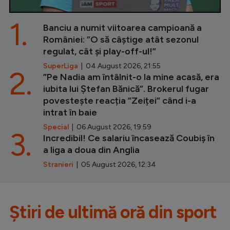
1.
Banciu a numit viitoarea campioană a
României: ”O să câștige atât sezonul
regulat, cât și play-off-ul!”
SuperLiga
| 04 August 2026, 21:55
2.
”Pe Nadia am întâlnit-o la mine acasă, era
iubita lui Ștefan Bănică”. Brokerul fugar
povestește reacția ”Zeiței” când i-a
intrat în baie
Special
| 06 August 2026, 19:59
3.
Incredibil! Ce salariu încasează Coubiș în
a liga a doua din Anglia
Stranieri
| 05 August 2026, 12:34
Știri de ultimă oră din sport