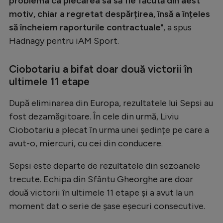
problema ca plecarea sa să fie făcută din aest
Natație
motiv, chiar a regretat despărțirea, însă a înțeles
să încheiem raporturile contractuale
", a spus
Formula 1
Hadnagy pentru iAM Sport.
Gimnastică
Auto
Ciobotariu a bifat doar două victorii în
ultimele 11 etape
Rugby
Ciclism
După eliminarea din Europa, rezultatele lui Sepsi au
fost dezamăgitoare. În cele din urmă, Liviu
Alte sporturi
Ciobotariu a plecat în urma unei ședințe pe care a
JO 2024
avut-o, miercuri, cu cei din conducere.
JO 2026
Sepsi este departe de rezultatele din sezoanele
trecute. Echipa din Sfântu Gheorghe are doar
două victorii în ultimele 11 etape și a avut la un
moment dat o serie de șase eșecuri consecutive.