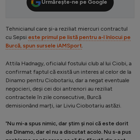
Urmărește-ne pe Google
Serie A
Bundesliga
Tehnicianul care și-a reziliat miercuri contractul
Ligue 1
cu Sepsi
este primul pe listă pentru a-l înlocui pe
Campionate
Burcă, spun sursele iAMSport
.
Starurile fotbalului
Attila Hadnagy, oficialul fostului club al lui Ciobi, a
EURO 2024
confirmat faptul că există un interes al celor de la
Stranieri
Dinamo pentru Ciobotariu, dar a negat eventuale
negocieri, deși cei doi antrenori au reziliat
Clasamente
contractele în zile consecutive, Burcă
demisionând marți, iar Liviu Ciobotariu astăzi.
"
Nu mi-a spus nimic, dar știm și noi că este dorit
Tenis
de Dinamo, dar el nu a discutat acolo. Nu s-a pus
Handbal