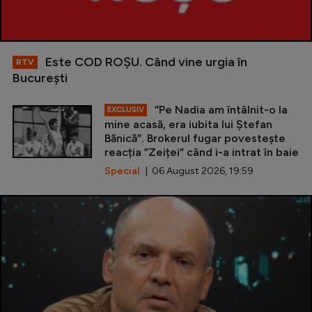
Este COD ROŞU. Când vine urgia în
RTV
Bucureşti
”Pe Nadia am întâlnit-o la
EXCLUSIV
mine acasă, era iubita lui Ștefan
Bănică”. Brokerul fugar povestește
reacția ”Zeiței” când i-a intrat în baie
Special
| 06 August 2026, 19:59