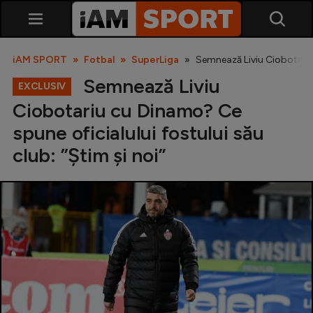
iAM SPORT
Fotbal
SuperLiga
Semnează Liviu Ciobotariu 
Semnează Liviu
EXCLUSIV
Ciobotariu cu Dinamo? Ce
spune oficialului fostului său
club: ”Știm și noi”
SuperLiga
Liga 2
Cupa României
Echipa Națională
U21
Fotbal feminin