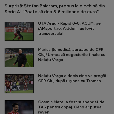
Surpriză: Ștefan Baiaram, propus la o echipă din
Serie A! ”Poate să dea 5-6 milioane de euro”
UTA Arad - Rapid 0-0, ACUM, pe
iAMsport.ro. Arădenii au lovit
transversala!
Marius Șumudică, aproape de CFR
Cluj! Urmează negocierile finale cu
Neluțu Varga
Neluțu Varga a decis cine va pregăti
CFR Cluj după rușinea cu Tromso
Cosmin Matei a fost suspendat de
TAS pentru dopaj. Când ar putea
reveni