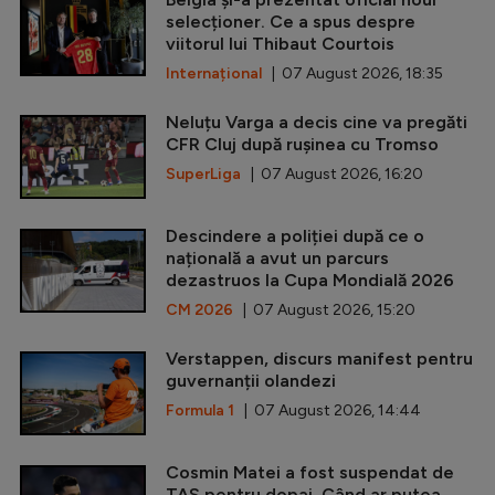
selecționer. Ce a spus despre
viitorul lui Thibaut Courtois
Internațional
| 07 August 2026, 18:35
Neluțu Varga a decis cine va pregăti
CFR Cluj după rușinea cu Tromso
SuperLiga
| 07 August 2026, 16:20
Descindere a poliției după ce o
națională a avut un parcurs
dezastruos la Cupa Mondială 2026
CM 2026
| 07 August 2026, 15:20
Verstappen, discurs manifest pentru
guvernanții olandezi
Formula 1
| 07 August 2026, 14:44
Cosmin Matei a fost suspendat de
TAS pentru dopaj. Când ar putea