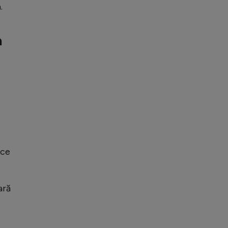
.
a
.
 ce
ară