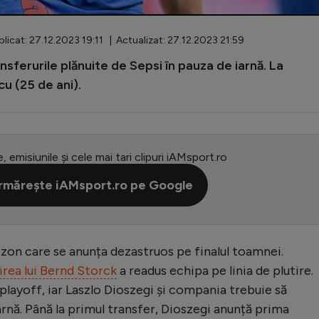
licat: 27.12.2023 19:11 | Actualizat: 27.12.2023 21:59
sferurile plănuite de Sepsi în pauza de iarnă. La
cu (25 de ani).
e, emisiunile și cele mai tari clipuri iAMsport.ro
rmărește iAMsport.ro pe Google
ezon care se anunța dezastruos pe finalul toamnei.
rea lui Bernd Storck
a readus echipa pe linia de plutire.
playoff, iar Laszlo Dioszegi și compania trebuie să
rnă. Până la primul transfer, Dioszegi anunță prima