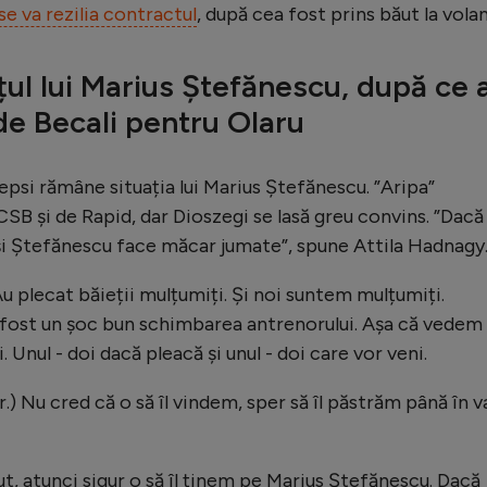
se va rezilia contractul
, după cea fost prins băut la volan
țul lui Marius Ștefănescu, după ce 
de Becali pentru Olaru
psi rămâne situația lui Marius Ștefănescu. ”Aripa”
SB și de Rapid, dar Dioszegi se lasă greu convins. ”Dacă
 și Ștefănescu face măcar jumate”, spune Attila Hadnagy
Au plecat băieții mulțumiți. Și noi suntem mulțumiți.
 a fost un șoc bun schimbarea antrenorului. Așa că vedem
. Unul - doi dacă pleacă și unul - doi care vor veni.
.) Nu cred că o să îl vindem, sper să îl păstrăm până în v
ut, atunci sigur o să îl ținem pe Marius Ștefănescu. Dacă