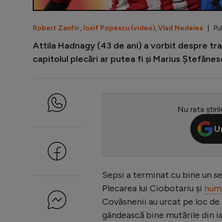
Robert Zanfir
,
Iosif Popescu (video)
,
Vlad Nedelea
| Pub
Attila Hadnagy (43 de ani) a vorbit despre tran
capitolul plecări ar putea fi și Marius Ștefănes
Nu rata știril
U
Sepsi a terminat cu bine un s
Plecarea lui Ciobotariu și
numi
Covăsnenii au urcat pe loc de 
gândească bine mutările din ia