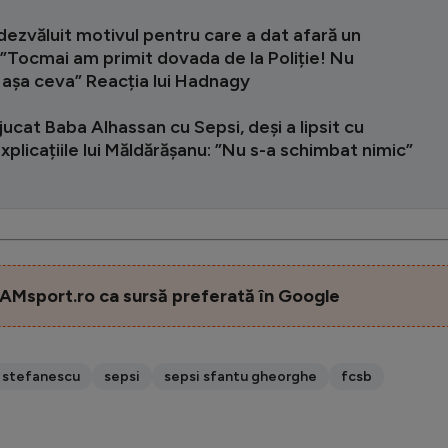
dezvăluit motivul pentru care a dat afară un
 ”Tocmai am primit dovada de la Poliție! Nu
 așa ceva” Reacția lui Hadnagy
jucat Baba Alhassan cu Sepsi, deși a lipsit cu
plicațiile lui Măldărășanu: ”Nu s-a schimbat nimic”
AMsport.ro ca sursă preferată în Google
 stefanescu
sepsi
sepsi sfantu gheorghe
fcsb