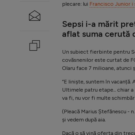
plecare: lui
Francisco Junior i 
Sepsi i-a mărit pre
aflat suma cerută 
Un subiect fierbinte pentru Se
covăsnenilor este curtat de FC
Olaru face 7 milioane, atunci
”E liniște, suntem în vacanță. 
Ultimele patru etape... chiar
va fi, nu vor fi multe schimbări
(Pleacă Marius Ștefănescu - n.r
și vedem după aia.
Dacă o să vină oferta din trec