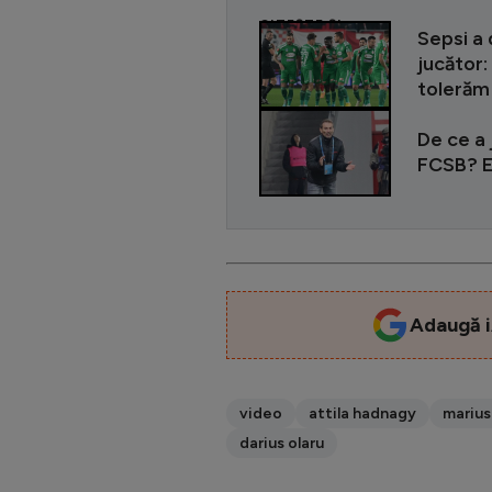
CITEȘTE ȘI
Sepsi a 
jucător:
tolerăm
De ce a 
FCSB? Ex
Adaugă i
video
attila hadnagy
marius
darius olaru