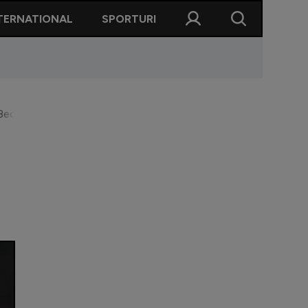
TERNATIONAL
SPORTURI
Becali pentru Olaru: ”Jumătate tot merită”