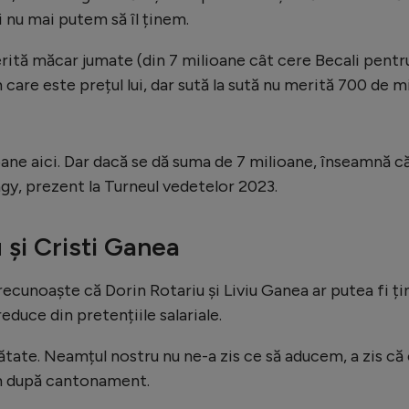
 nu mai putem să îl ținem.
ită măcar jumate (din 7 milioane cât cere Becali pentr
 care este prețul lui, dar sută la sută nu merită 700 de mi
oane aici. Dar dacă se dă suma de 7 milioane, înseamnă c
gy, prezent la Turneul vedetelor 2023.
 și Cristi Ganea
 recunoaște că Dorin Rotariu și Liviu Ganea ar putea fi ți
educe din pretențiile salariale.
ăinătate. Neamțul nostru nu ne-a zis ce să aducem, a zis că
m după cantonament.