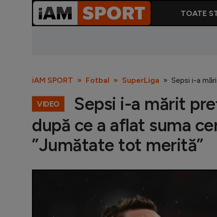
TOATE ST
iAM SPORT
Fotbal
SuperLiga
Sepsi i-a măr
Sepsi i-a mărit pre
VIDEO
după ce a aflat suma cer
”Jumătate tot merită”