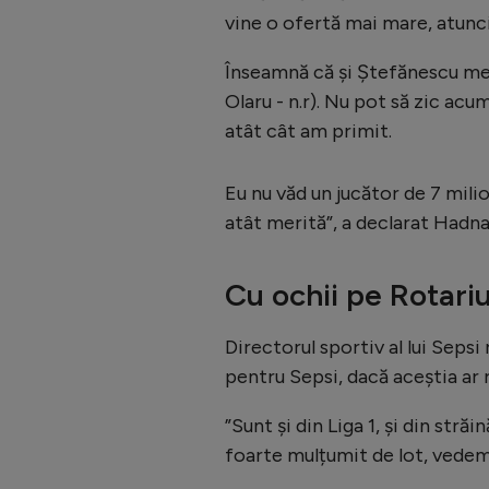
vine o ofertă mai mare, atunci
Înseamnă că și Ștefănescu mer
Olaru - n.r). Nu pot să zic acum
atât cât am primit.
Eu nu văd un jucător de 7 mili
atât merită”, a declarat Hadna
Cu ochii pe Rotariu
Directorul sportiv al lui Sepsi
pentru Sepsi, dacă aceștia ar r
”Sunt și din Liga 1, și din str
foarte mulțumit de lot, vede