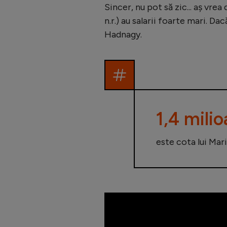
Sincer, nu pot să zic... aș vrea
n.r.) au salarii foarte mari. D
Hadnagy.
1,4 mili
este cota lui Ma