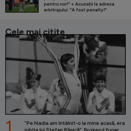
pentru noi!” + Acuzații la adresa
arbitrajului: ”A fost penalty!”
Cele mai citite
1.
”Pe Nadia am întâlnit-o la mine acasă, era
iubita lui Ștefan Bănică”. Brokerul fugar