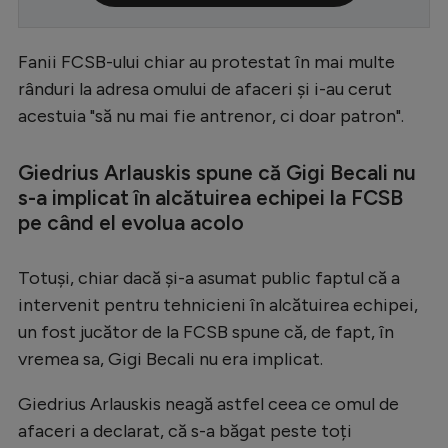
Serie A
Fanii FCSB-ului chiar au protestat în mai multe
Bundesliga
rânduri la adresa omului de afaceri și i-au cerut
Ligue 1
acestuia "să nu mai fie antrenor, ci doar patron".
Campionate
Giedrius Arlauskis spune că Gigi Becali nu
Starurile fotbalului
s-a implicat în alcătuirea echipei la FCSB
EURO 2024
pe când el evolua acolo
Stranieri
Totuși, chiar dacă și-a asumat public faptul că a
Clasamente
intervenit pentru tehnicieni în alcătuirea echipei,
un fost jucător de la FCSB spune că, de fapt, în
vremea sa, Gigi Becali nu era implicat.
Tenis
Giedrius Arlauskis neagă astfel ceea ce omul de
afaceri a declarat, că s-a băgat peste toți
Handbal