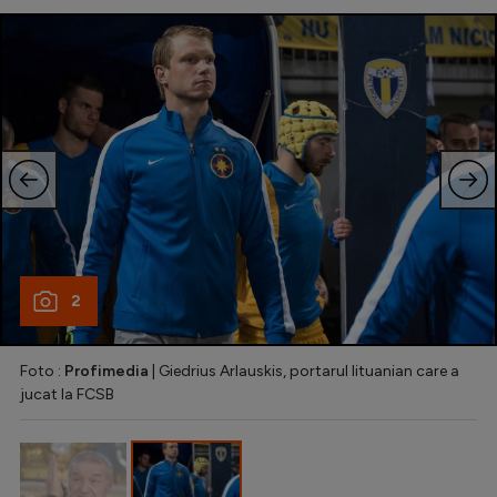
Intră în cont
Creează cont
2
Foto :
Profimedia
| Giedrius Arlauskis, portarul lituanian care a
jucat la FCSB