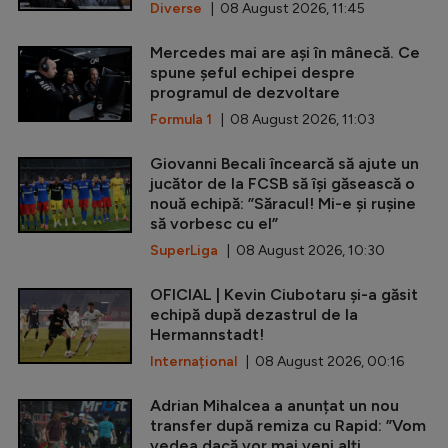
Diverse
| 08 August 2026, 11:45
Mercedes mai are ași în mânecă. Ce
spune șeful echipei despre
programul de dezvoltare
Formula 1
| 08 August 2026, 11:03
Giovanni Becali încearcă să ajute un
jucător de la FCSB să își găsească o
nouă echipă: ”Săracul! Mi-e și rușine
să vorbesc cu el”
SuperLiga
| 08 August 2026, 10:30
OFICIAL | Kevin Ciubotaru și-a găsit
echipă după dezastrul de la
Hermannstadt!
Internațional
| 08 August 2026, 00:16
Adrian Mihalcea a anunțat un nou
transfer după remiza cu Rapid: ”Vom
vedea dacă vor mai veni alți