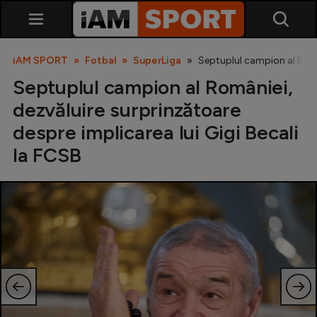
iAM SPORT
Fotbal
SuperLiga
Septuplul campion al Român
Septuplul campion al României,
dezvăluire surprinzătoare
despre implicarea lui Gigi Becali
la FCSB
SuperLiga
Liga 2
Cupa României
Echipa Națională
U21
Fotbal feminin