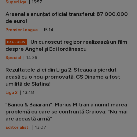
SuperLiga
| 15:57
Arsenal a anunțat oficial transferul: 87.000.000
de euro!
Premier League
| 15:14
Un cunoscut regizor realizează un film
EXCLUSIV
despre Anghel și Edi Iordănescu
Special
| 14:36
Rezultatele zilei din Liga 2: Steaua a pierdut
acasă cu o nou-promovată, CS Dinamo a fost
umilită de Slatina!
Liga 2
| 13:48
”Bancu & Baiaram”. Marius Mitran a numit marea
problemă cu care se confruntă Craiova: ”Nu mai
are această armă”
Editorialisti
| 13:07