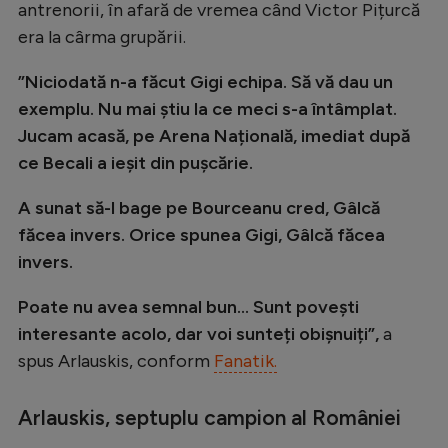
antrenorii, în afară de vremea când Victor Pițurcă
Natație
era la cârma grupării.
Formula 1
”Niciodată n-a făcut Gigi echipa. Să vă dau un
Gimnastică
exemplu. Nu mai știu la ce meci s-a întâmplat.
Auto
Jucam acasă, pe Arena Națională, imediat după
ce Becali a ieșit din pușcărie.
Rugby
Ciclism
A sunat să-l bage pe Bourceanu cred, Gâlcă
făcea invers. Orice spunea Gigi, Gâlcă făcea
Alte sporturi
invers.
JO 2024
Poate nu avea semnal bun... Sunt povești
JO 2026
interesante acolo, dar voi sunteți obișnuiți”,
a
spus Arlauskis, conform
Fanatik.
Arlauskis, septuplu campion al României