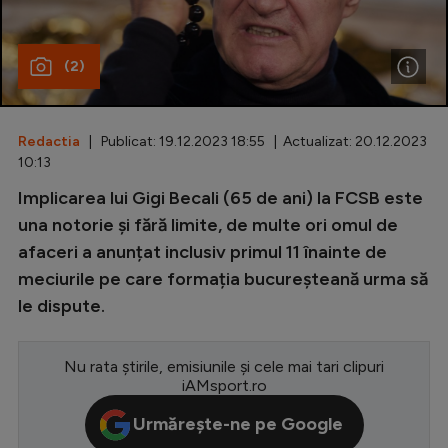
Special
(2)
Diverse
Inedit
Redactia
| Publicat: 19.12.2023 18:55 | Actualizat: 20.12.2023
Clasamente
10:13
Implicarea lui Gigi Becali (65 de ani) la FCSB este
una notorie și fără limite, de multe ori omul de
afaceri a anunțat inclusiv primul 11 înainte de
Champions League
meciurile pe care formația bucureșteană urma să
Europa League
le dispute.
Conference League
CM 2026
Nu rata știrile, emisiunile și cele mai tari clipuri
iAMsport.ro
Premier League
Urmărește-ne pe Google
LaLiga