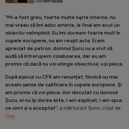
Intră în cont
Creează cont
”Mi-a fost greu, foarte multe lupte interne, nu
mai vreau să îmi aduc aminte, la final am avut un
obiectiv neîmplinit. Eu îmi doream foarte mult în
cupele europene, nu am reușit asta. Eram
apreciat de patron, domnul Șucu nu a vrut să
audă să întrerupem colaboarea, dar eu am
promis că dacă nu voi atinge obiectivul, voi pleca.
După eșecul cu CFR am renunțat, fiindcă nu mai
aveam șanse de calificare în cupele europene. Și
am promis că voi pleca. Am discutat cu domnul
Șucu, el nu își dorea asta, i-am explicat, i-am spus
ce simt și a acceptat”
, a mărturisit Șumi, citat de
Gsp
.