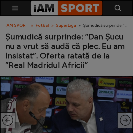
iAM SPORT
Fotbal
SuperLiga
Șumudică surprinde: ”Dan Șu
Șumudică surprinde: ”Dan Șucu
nu a vrut să audă că plec. Eu am
insistat”. Oferta ratată de la
”Real Madridul Africii”
SuperLiga
Liga 2
Cupa României
Echipa Națională
U21
Fotbal feminin