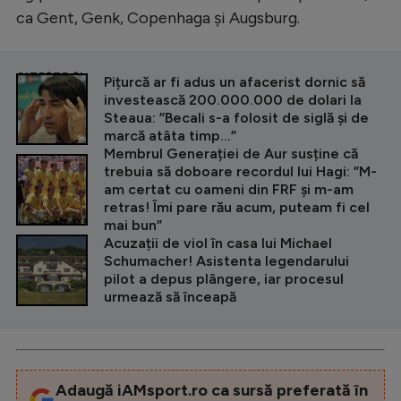
ca Gent, Genk, Copenhaga și Augsburg.
CITEȘTE ȘI
Pițurcă ar fi adus un afacerist dornic să
investească 200.000.000 de dolari la
Steaua: ”Becali s-a folosit de siglă și de
marcă atâta timp...”
Membrul Generației de Aur susține că
trebuia să doboare recordul lui Hagi: ”M-
am certat cu oameni din FRF și m-am
retras! Îmi pare rău acum, puteam fi cel
mai bun”
Acuzații de viol în casa lui Michael
Schumacher! Asistenta legendarului
pilot a depus plângere, iar procesul
urmează să înceapă
Adaugă iAMsport.ro ca sursă preferată în