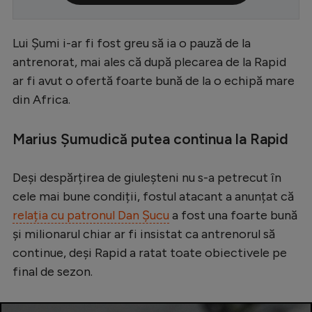
Serie A
Lui Șumi i-ar fi fost greu să ia o pauză de la
Bundesliga
antrenorat, mai ales că după plecarea de la Rapid
Ligue 1
ar fi avut o ofertă foarte bună de la o echipă mare
Campionate
din Africa.
Starurile fotbalului
Marius Șumudică putea continua la Rapid
EURO 2024
Stranieri
Deși despărțirea de giuleșteni nu s-a petrecut în
cele mai bune condiții, fostul atacant a anunțat că
Clasamente
relația cu patronul Dan Șucu
a fost una foarte bună
și milionarul chiar ar fi insistat ca antrenorul să
continue, deși Rapid a ratat toate obiectivele pe
final de sezon.
Tenis
Handbal