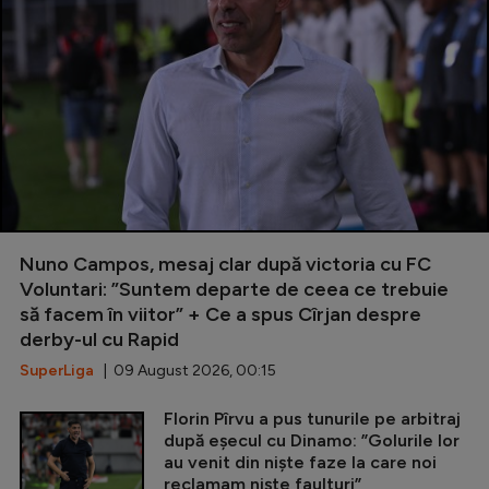
Nuno Campos, mesaj clar după victoria cu FC
Voluntari: ”Suntem departe de ceea ce trebuie
să facem în viitor” + Ce a spus Cîrjan despre
derby-ul cu Rapid
SuperLiga
| 09 August 2026, 00:15
Florin Pîrvu a pus tunurile pe arbitraj
după eșecul cu Dinamo: ”Golurile lor
au venit din niște faze la care noi
reclamam niște faulturi”