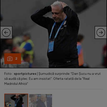
Natație
Formula 1
Gimnastică
Auto
Rugby
Ciclism
Alte sporturi
2
JO 2024
Foto :
sportpictures
| Șumudică surprinde: ”Dan Șucu nu a vrut
JO 2026
să audă că plec. Eu am insistat”. Oferta ratată de la ”Real
Madridul Africii”