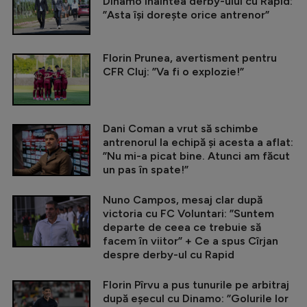
Dinamo înaintea derby-ului cu Rapid:
”Asta își dorește orice antrenor”
Florin Prunea, avertisment pentru
CFR Cluj: ”Va fi o explozie!”
Dani Coman a vrut să schimbe
antrenorul la echipă și acesta a aflat:
”Nu mi-a picat bine. Atunci am făcut
un pas în spate!”
Nuno Campos, mesaj clar după
victoria cu FC Voluntari: ”Suntem
departe de ceea ce trebuie să
facem în viitor” + Ce a spus Cîrjan
despre derby-ul cu Rapid
Florin Pîrvu a pus tunurile pe arbitraj
după eșecul cu Dinamo: ”Golurile lor