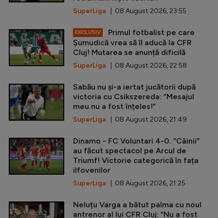
SuperLiga
| 08 August 2026, 23:55
Primul fotbalist pe care
EXCLUSIV
Șumudică vrea să îl aducă la CFR
Cluj! Mutarea se anunță dificilă
SuperLiga
| 08 August 2026, 22:58
Sabău nu și-a iertat jucătorii după
victoria cu Csikszereda: ”Mesajul
meu nu a fost înțeles!”
SuperLiga
| 08 August 2026, 21:49
Dinamo - FC Voluntari 4-0. ”Câinii”
au făcut spectacol pe Arcul de
Triumf! Victorie categorică în fața
ilfovenilor
SuperLiga
| 08 August 2026, 21:25
Neluțu Varga a bătut palma cu noul
antrenor al lui CFR Cluj: ”Nu a fost