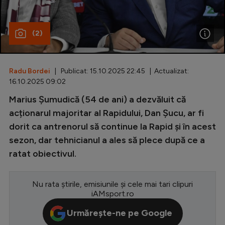
Special
(2)
Diverse
Inedit
Radu Bordei
| Publicat: 15.10.2025 22:45 | Actualizat:
Clasamente
16.10.2025 09:02
Marius Șumudică (54 de ani) a dezvăluit că
acționarul majoritar al Rapidului, Dan Șucu, ar fi
dorit ca antrenorul să continue la Rapid și în acest
Champions League
sezon, dar tehnicianul a ales să plece după ce a
Europa League
ratat obiectivul.
Conference League
CM 2026
Nu rata știrile, emisiunile și cele mai tari clipuri
iAMsport.ro
Premier League
Urmărește-ne pe Google
LaLiga