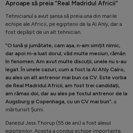
Aproape să preia ”Real Madridul Africii”
Tehnicianul a avut șansa să preia una din marile
echipe ale Africii, pe egiptenii de la Al Ahly, dar a
fost depășit de un alt tehnician.
”O lună și jumătate, cam așa, n-am simțit nimic,
dar apoi m-a luat dorul, văd multe meciuri, rămân
în fenomen. Am avut multe discuții, unele nu s-au
legat. În unele cazuri, cum a fost la Al Ahly Cairo,
au ales un alt antrenor mai bun ca CV. Este vorba
de Real Madridul Africii, am fost trei candidați,
am rămas doi, dar au ales pe fostul antrenor de la
Augsburg și Copenhaga, cu un CV mai bun”
, a
mărturisit Șumi.
Danezul Jess Thorup (55 de ani) a fost alesul
egiptenilor. Acesta a condus echipe importante,