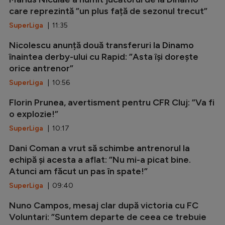
care reprezintă ”un plus față de sezonul trecut”
SuperLiga
| 11:35
Nicolescu anunță două transferuri la Dinamo
înaintea derby-ului cu Rapid: ”Asta își dorește
orice antrenor”
SuperLiga
| 10:56
Florin Prunea, avertisment pentru CFR Cluj: ”Va fi
o explozie!”
SuperLiga
| 10:17
Dani Coman a vrut să schimbe antrenorul la
echipă și acesta a aflat: ”Nu mi-a picat bine.
Atunci am făcut un pas în spate!”
SuperLiga
| 09:40
Nuno Campos, mesaj clar după victoria cu FC
Voluntari: ”Suntem departe de ceea ce trebuie