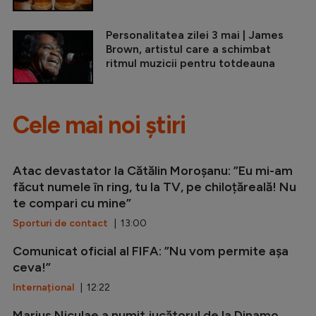
Personalitatea zilei 3 mai | James
Brown, artistul care a schimbat
ritmul muzicii pentru totdeauna
Cele mai noi știri
Atac devastator la Cătălin Moroșanu: ”Eu mi-am
făcut numele în ring, tu la TV, pe chiloțăreală! Nu
te compari cu mine”
Sporturi de contact
| 13:00
Comunicat oficial al FIFA: ”Nu vom permite așa
ceva!”
Internațional
| 12:22
Marius Niculae a numit jucătorul de la Dinamo