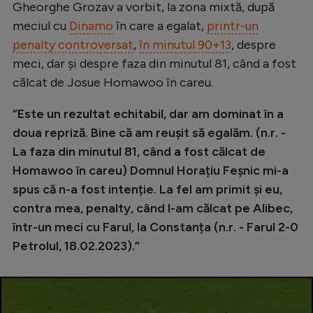
Gheorghe Grozav a vorbit, la zona mixtă, după
Natație
meciul cu
Dinamo
în care a egalat,
printr-un
Formula 1
penalty controversat
,
în minutul 90+13
, despre
meci, dar și despre faza din minutul 81, când a fost
Gimnastică
călcat de Josue Homawoo în careu.
Auto
”Este un rezultat echitabil, dar am dominat în a
Rugby
doua repriză. Bine că am reușit să egalăm. (n.r. -
Ciclism
La faza din minutul 81, când a fost călcat de
Alte sporturi
Homawoo în careu) Domnul Horațiu Feșnic mi-a
spus că n-a fost intenție. La fel am primit și eu,
JO 2024
contra mea, penalty, când l-am călcat pe Alibec,
JO 2026
într-un meci cu Farul, la Constanța (n.r. - Farul 2-0
Petrolul, 18.02.2023).”