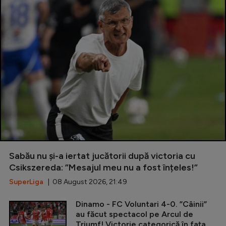
Sabău nu și-a iertat jucătorii după victoria cu
Csikszereda: ”Mesajul meu nu a fost înțeles!”
SuperLiga
| 08 August 2026, 21:49
Dinamo - FC Voluntari 4-0. ”Câinii”
au făcut spectacol pe Arcul de
Triumf! Victorie categorică în fața