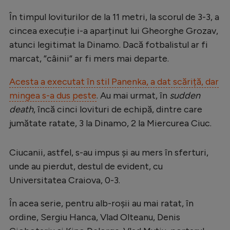
În timpul loviturilor de la 11 metri, la scorul de 3-3, a
cincea execuție i-a aparținut lui Gheorghe Grozav,
atunci legitimat la Dinamo. Dacă fotbalistul ar fi
marcat, ”câinii” ar fi mers mai departe.
Acesta a executat în stil Panenka, a dat scăriță, dar
mingea s-a dus peste
. Au mai urmat, în
sudden
death
, încă cinci lovituri de echipă, dintre care
jumătate ratate, 3 la Dinamo, 2 la Miercurea Ciuc.
Ciucanii, astfel, s-au impus și au mers în sferturi,
unde au pierdut, destul de evident, cu
Universitatea Craiova, 0-3.
În acea serie, pentru alb-roșii au mai ratat, în
ordine, Sergiu Hanca, Vlad Olteanu, Denis