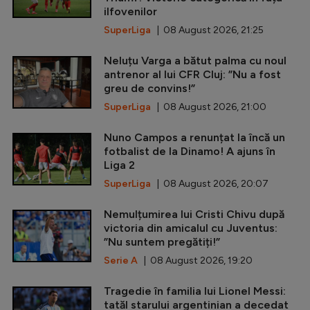
ilfovenilor
SuperLiga
| 08 August 2026, 21:25
Neluțu Varga a bătut palma cu noul
antrenor al lui CFR Cluj: ”Nu a fost
greu de convins!”
SuperLiga
| 08 August 2026, 21:00
Nuno Campos a renunțat la încă un
fotbalist de la Dinamo! A ajuns în
Liga 2
SuperLiga
| 08 August 2026, 20:07
Nemulțumirea lui Cristi Chivu după
victoria din amicalul cu Juventus:
”Nu suntem pregătiți!”
Serie A
| 08 August 2026, 19:20
Tragedie în familia lui Lionel Messi:
tatăl starului argentinian a decedat