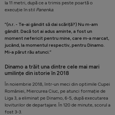
la 11 metri, după ce a trimis peste poartă o
execuție în stil
Panenka
.
”(n.r. - Te-ai gândit să dai scăriță?) Nu m-am
gândit. Dacă tot ai adus aminte, a fost un
moment nefericit pentru mine, care m-a marcat,
jucând, la momentul respectiv, pentru Dinamo.
Mi-a părut rău atunci.”
Dinamo a trăit una dintre cele mai mari
umilințe din istorie în 2018
În noiembrie 2018, într-un meci din optimile Cupei
României, Miercurea Ciuc, pe atunci formație de
Liga 3, a eliminat pe Dinamo, 6-5, după executarea
loviturilor de departajare. În 120 de minute, scorul a
fost 3-3.