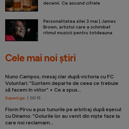
decenii. Ce ascund cifrele
Personalitatea zilei 3 mai | James
Brown, artistul care a schimbat
ritmul muzicii pentru totdeauna
Cele mai noi știri
Nuno Campos, mesaj clar după victoria cu FC
Voluntari: ”Suntem departe de ceea ce trebuie
să facem în viitor” + Ce a spus...
SuperLiga
| 00:15
Florin Pîrvu a pus tunurile pe arbitraj după eșecul
cu Dinamo: ”Golurile lor au venit din niște faze la
care noi reclamam...