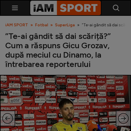
iAM SPORT
Fotbal
SuperLiga
”Te-ai gândit să dai scări
”Te-ai gândit să dai scăriță?”
Cum a răspuns Gicu Grozav,
după meciul cu Dinamo, la
întrebarea reporterului
SuperLiga
Liga 2
Cupa României
Echipa Națională
U21
Fotbal feminin