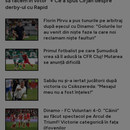
să facem în viitor” + Ce a spus Cîrjan despre
derby-ul cu Rapid
Florin Pîrvu a pus tunurile pe arbitraj
după eșecul cu Dinamo: ”Golurile lor
au venit din niște faze la care noi
reclamam niște faulturi”
Primul fotbalist pe care Șumudică
vrea să îl aducă la CFR Cluj! Mutarea
se anunță dificilă
Sabău nu și-a iertat jucătorii după
victoria cu Csikszereda: ”Mesajul
meu nu a fost înțeles!”
Dinamo - FC Voluntari 4-0. ”Câinii”
au făcut spectacol pe Arcul de
Triumf! Victorie categorică în fața
ilfovenilor