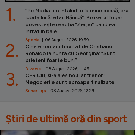
1.
”Pe Nadia am întâlnit-o la mine acasă, era
iubita lui Ștefan Bănică”. Brokerul fugar
povestește reacția ”Zeiței” când i-a
intrat în baie
Special
| 06 August 2026, 19:59
2.
Cine e românul invitat de Cristiano
Ronaldo la nunta cu Georgina: ”Sunt
prieteni foarte buni”
Diverse
| 08 August 2026, 11:45
3.
CFR Cluj și-a ales noul antrenor!
Negocierile sunt aproape finalizate
SuperLiga
| 08 August 2026, 12:29
Știri de ultimă oră din sport