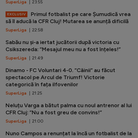
SuperLiga
| 23:55
Primul fotbalist pe care Șumudică vrea
EXCLUSIV
să îl aducă la CFR Cluj! Mutarea se anunță dificilă
SuperLiga
| 22:58
Sabău nu și-a iertat jucătorii după victoria cu
Csikszereda: ”Mesajul meu nu a fost înțeles!”
SuperLiga
| 21:49
Dinamo - FC Voluntari 4-0. ”Câinii” au făcut
spectacol pe Arcul de Triumf! Victorie
categorică în fața ilfovenilor
SuperLiga
| 21:25
Neluțu Varga a bătut palma cu noul antrenor al lui
CFR Cluj: ”Nu a fost greu de convins!”
SuperLiga
| 21:00
Nuno Campos a renunțat la încă un fotbalist de la