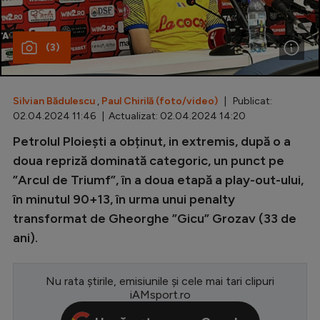
Special
(3)
Diverse
Inedit
Silvian Bădulescu
,
Paul Chirilă (foto/video)
| Publicat:
Clasamente
02.04.2024 11:46 | Actualizat: 02.04.2024 14:20
Petrolul Ploiești a obținut, in extremis, după o a
doua repriză dominată categoric, un punct pe
”Arcul de Triumf”, în a doua etapă a play-out-ului,
Champions League
în minutul 90+13, în urma unui penalty
Europa League
transformat de Gheorghe ”Gicu” Grozav (33 de
Conference League
ani).
CM 2026
Nu rata știrile, emisiunile și cele mai tari clipuri
Premier League
iAMsport.ro
LaLiga