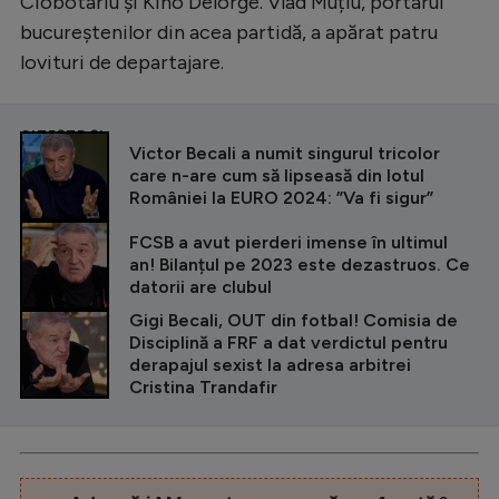
Ciobotariu și Kino Delorge. Vlad Muțiu, portarul
bucureștenilor din acea partidă, a apărat patru
lovituri de departajare.
CITEȘTE ȘI
Victor Becali a numit singurul tricolor
care n-are cum să lipseasă din lotul
României la EURO 2024: ”Va fi sigur”
FCSB a avut pierderi imense în ultimul
an! Bilanțul pe 2023 este dezastruos. Ce
datorii are clubul
Gigi Becali, OUT din fotbal! Comisia de
Disciplină a FRF a dat verdictul pentru
derapajul sexist la adresa arbitrei
Cristina Trandafir