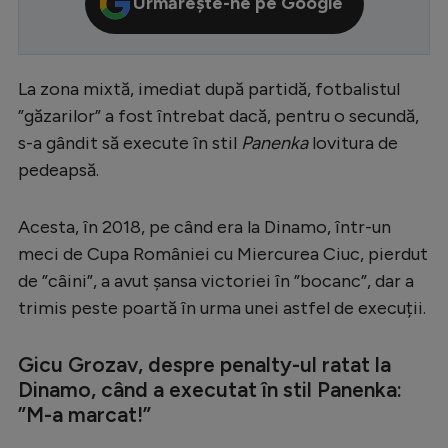
Urmărește-ne pe Google
Serie A
Bundesliga
La zona mixtă, imediat după partidă, fotbalistul
Ligue 1
”găzarilor” a fost întrebat dacă, pentru o secundă,
Campionate
s-a gândit să execute în stil
Panenka
lovitura de
pedeapsă.
Starurile fotbalului
EURO 2024
Acesta, în 2018, pe când era la Dinamo, într-un
Stranieri
meci de Cupa României cu Miercurea Ciuc, pierdut
de ”câini”, a avut șansa victoriei în ”bocanc”, dar a
Clasamente
trimis peste poartă în urma unei astfel de execuții.
Gicu Grozav, despre penalty-ul ratat la
Dinamo, când a executat în stil Panenka:
Tenis
”M-a marcat!”
Handbal