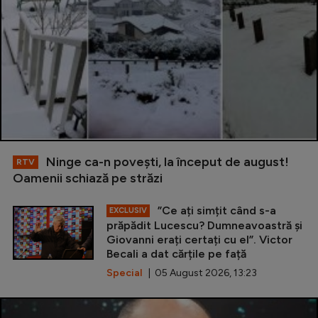
Ninge ca-n povești, la început de august!
RTV
Oamenii schiază pe străzi
”Ce ați simțit când s-a
EXCLUSIV
prăpădit Lucescu? Dumneavoastră și
Giovanni erați certați cu el”. Victor
Becali a dat cărțile pe față
Special
| 05 August 2026, 13:23