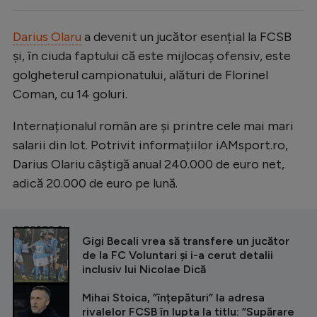
Darius Olaru
a devenit un jucător esențial la FCSB
și, în ciuda faptului că este mijlocaș ofensiv, este
golgheterul campionatului, alături de Florinel
Coman, cu 14 goluri.
Internaționalul român are și printre cele mai mari
salarii din lot. Potrivit informațiilor iAMsport.ro,
Darius Olariu câștigă anual 240.000 de euro net,
adică 20.000 de euro pe lună.
CITEȘTE ȘI
Gigi Becali vrea să transfere un jucător
de la FC Voluntari și i-a cerut detalii
inclusiv lui Nicolae Dică
Mihai Stoica, ”înțepături” la adresa
rivalelor FCSB în lupta la titlu: ”Supărare