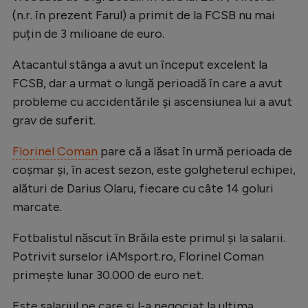
Intră în cont
(n.r. în prezent Farul) a primit de la FCSB nu mai
Creează cont
puțin de 3 milioane de euro.
Atacantul stânga a avut un început excelent la
FCSB, dar a urmat o lungă perioadă în care a avut
probleme cu accidentările și ascensiunea lui a avut
grav de suferit.
Florinel Coman
pare că a lăsat în urmă perioada de
coșmar și, în acest sezon, este golgheterul echipei,
alături de Darius Olaru, fiecare cu câte 14 goluri
marcate.
Fotbalistul născut în Brăila este primul și la salarii.
Potrivit surselor iAMsport.ro, Florinel Coman
primește lunar 30.000 de euro net.
Este salariul pe care și l-a negociat la ultima