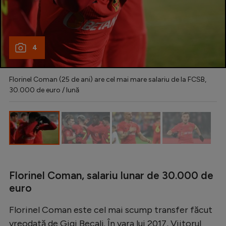
Natație
Formula 1
Gimnastică
4
Auto
Florinel Coman (25 de ani) are cel mai mare salariu de la FCSB,
Rugby
30.000 de euro / lună
Ciclism
Alte sporturi
JO 2024
JO 2026
Florinel Coman, salariu lunar de 30.000 de
euro
Florinel Coman este cel mai scump transfer făcut
vreodată de Gigi Becali. În vara lui 2017, Viitorul