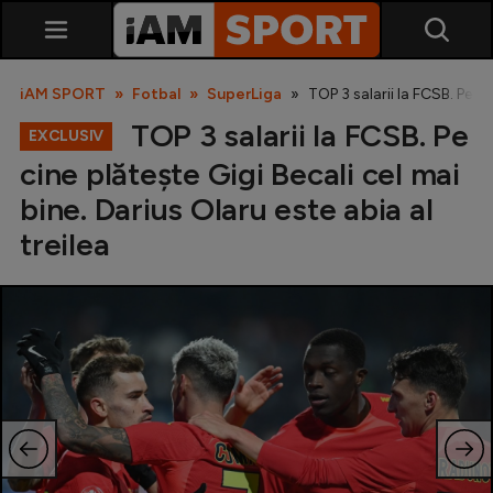
iAM SPORT
Fotbal
SuperLiga
TOP 3 salarii la FCSB. Pe ci
TOP 3 salarii la FCSB. Pe
EXCLUSIV
cine plătește Gigi Becali cel mai
bine. Darius Olaru este abia al
treilea
SuperLiga
Liga 2
Cupa României
Echipa Națională
U21
Fotbal feminin