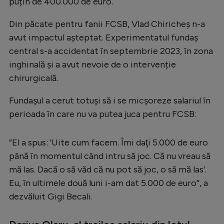
puțin de 400.000 de euro.
Din păcate pentru fanii FCSB, Vlad Chiricheș n-a
avut impactul așteptat. Experimentatul fundaș
central s-a accidentat în septembrie 2023, în zona
inghinală și a avut nevoie de o intervenție
chirurgicală.
Fundașul a cerut totuși să i se micșoreze salariul în
perioada în care nu va putea juca pentru FCSB:
”El a spus: 'Uite cum facem. Îmi daţi 5.000 de euro
până în momentul când intru să joc. Că nu vreau să
mă las. Dacă o să văd că nu pot să joc, o să mă las'.
Eu, în ultimele două luni i-am dat 5.000 de euro”, a
dezvăluit Gigi Becali.