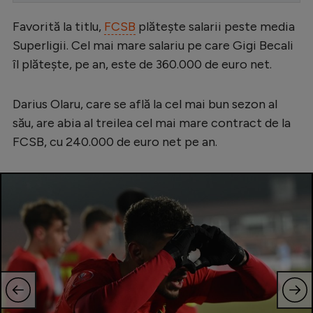
Serie A
Favorită la titlu,
FCSB
plătește salarii peste media
Superligii. Cel mai mare salariu pe care Gigi Becali
Bundesliga
îl plătește, pe an, este de 360.000 de euro net.
Ligue 1
Campionate
Darius Olaru, care se află la cel mai bun sezon al
său, are abia al treilea cel mai mare contract de la
Starurile fotbalului
FCSB, cu 240.000 de euro net pe an.
EURO 2024
Stranieri
Clasamente
Tenis
Handbal