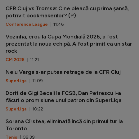
CFR Cluj vs Tromsø: Cine pleacă cu prima șansă,
potrivit bookmakerilor? (P)
Conference League
| 11:46
Vozinha, erou la Cupa Mondială 2026, a fost
prezentat la noua echipă. A fost primit ca un star
rock
CM 2026
| 11:21
Nelu Varga s-ar putea retrage de la CFR Cluj
SuperLiga
| 11:09
Dorit de Gigi Becali la FCSB, Dan Petrescu i-a
făcut o promisiune unui patron din SuperLiga
SuperLiga
| 10:22
Sorana Cîrstea, eliminată încă din primul tur la
Toronto
Tenis
| 09:39