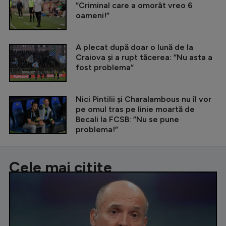
”Criminal care a omorât vreo 6
oameni!”
A plecat după doar o lună de la
Craiova și a rupt tăcerea: ”Nu asta a
fost problema”
Nici Pintilii și Charalambous nu îl vor
pe omul tras pe linie moartă de
Becali la FCSB: ”Nu se pune
problema!”
Cele mai citite