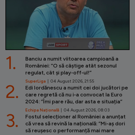
1.
Banciu a numit viitoarea campioană a
României: ”O să câștige atât sezonul
regulat, cât și play-off-ul!”
SuperLiga
| 04 August 2026, 21:55
2.
Edi Iordănescu a numit cei doi jucători pe
care regretă că nu i-a convocat la Euro
2024: ”Îmi pare rău, dar asta e situația”
Echipa Națională
| 04 August 2026, 08:03
3.
Fostul selecționer al României a anunțat
că vrea să revină la națională: ”Mi-aș dori
să reușesc o performanță mai mare