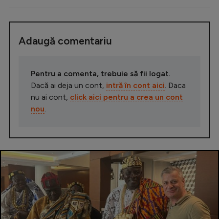
Adaugă comentariu
Pentru a comenta, trebuie să fii logat.
Dacă ai deja un cont,
intră în cont aici
. Daca
nu ai cont,
click aici pentru a crea un cont
nou
.