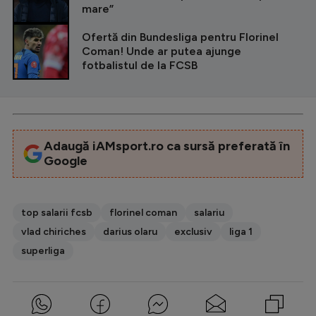
mare”
Ofertă din Bundesliga pentru Florinel
Coman! Unde ar putea ajunge
fotbalistul de la FCSB
Adaugă iAMsport.ro ca sursă preferată în
Google
top salarii fcsb
florinel coman
salariu
vlad chiriches
darius olaru
exclusiv
liga 1
superliga