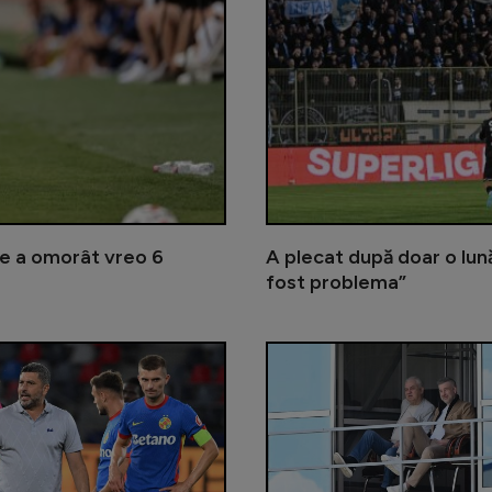
are a omorât vreo 6
A plecat după doar o lună
fost problema”
Nici Pintilii și Charalambous nu îl