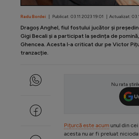
Radu Bordei
| Publicat: 03.11.2023 19:01 | Actualizat: 03.
Dragoș Anghel, fiul fostului jucător și președin
Gigi Becali și a participat la ședința de pomină,
Ghencea. Acesta l-a criticat dur pe Victor Pițur
tranzacție.
Nu rata știril
U
Pițurcă este acum
unul din cei
acesta nu ar fi preluat nicioda