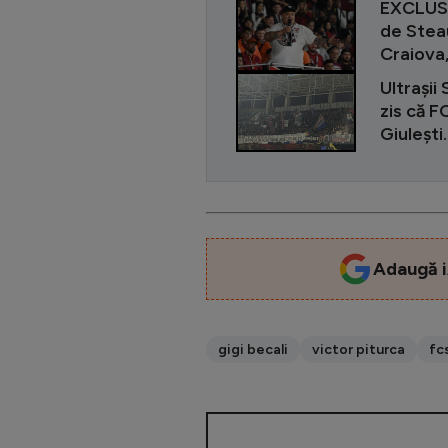
EXCLUSIV
de Steau
Craiova
Ultrașii
zis că F
Giulești.
Adaugă i
gigi becali
victor piturca
fc