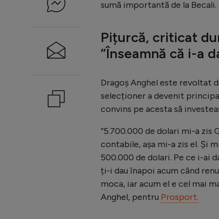
sumă importantă de la Becali.
Pițurcă, criticat du
”Înseamnă că i-a d
Dragoș Anghel este revoltat d
selecționer a devenit principalu
convins pe acesta să investeas
”5.700.000 de dolari mi-a zis 
contabile, așa mi-a zis el. Și m
500.000 de dolari. Pe ce i-ai 
ți-i dau înapoi acum când renun
moca, iar acum el e cel mai ma
Anghel, pentru
Prosport.