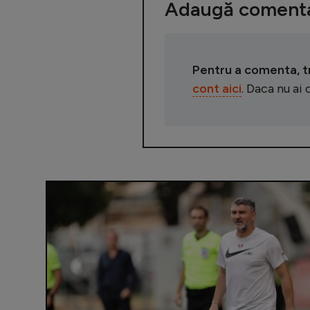
Adaugă comenta
Pentru a comenta, tre
cont aici
. Daca nu ai