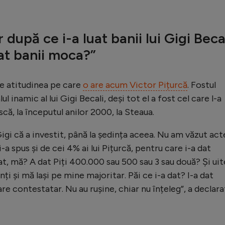
r după ce i-a luat banii lui Gigi Becal
at banii moca?”
e atitudinea pe care
o are acum Victor Pițurcă
. Fostul
l inamic al lui Gigi Becali, deși tot el a fost cel care l-a
că, la începutul anilor 2000, la Steaua.
Gigi că a investit, până la ședința aceea. Nu am văzut act
i-a spus și de cei 4% ai lui Pițurcă, pentru care i-a dat
dat, mă? A dat Piți 400.000 sau 500 sau 3 sau două? Și uit
ți și mă lași pe mine majoritar. Păi ce i-a dat? I-a dat
re contestatar. Nu au rușine, chiar nu înțeleg”, a declara