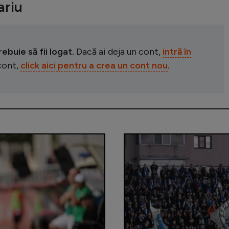
riu
buie să fii logat.
Dacă ai deja un cont,
intră în
 cont,
click aici pentru a crea un cont nou
.