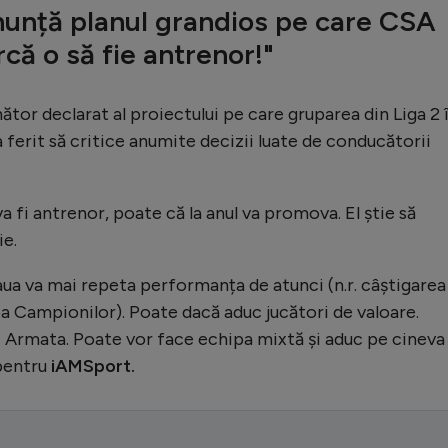
nunță planul grandios pe care CSA
rcă o să fie antrenor!"
ător declarat al proiectului pe care gruparea din Liga 2 î
-a ferit să critice anumite decizii luate de conducătorii
va fi antrenor, poate că la anul va promova. El știe să
ie.
aua va mai repeta performanța de atunci (n.r. câștigarea
 Campionilor). Poate dacă aduc jucători de valoare.
 Armata. Poate vor face echipa mixtă și aduc pe cineva
 pentru
iAMSport.