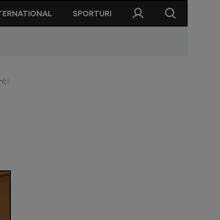
TERNATIONAL
SPORTURI
nță în 2003. I-a luat banii degeaba și acum îl contestă. Nu are ru