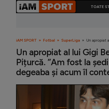
TOATE ST
iAM SPORT
Fotbal
SuperLiga
Un apropiat a
Un apropiat al lui Gigi 
Pițurcă. ”Am fost la ședi
degeaba și acum îl conte