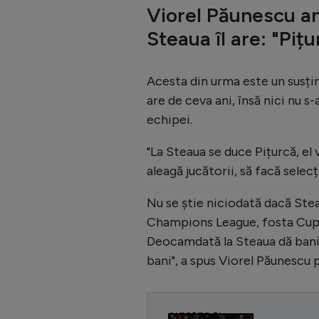
Viorel Păunescu a
Steaua îl are: "Pițu
Acesta din urma este un susțin
are de ceva ani, însă nici nu s
echipei.
"La Steaua se duce Pițurcă, el 
aleagă jucătorii, să facă selecț
Nu se știe niciodată dacă Ste
Champions League, fosta Cupa
Deocamdată la Steaua dă bani
bani", a spus Viorel Păunescu
CITEȘTE ȘI