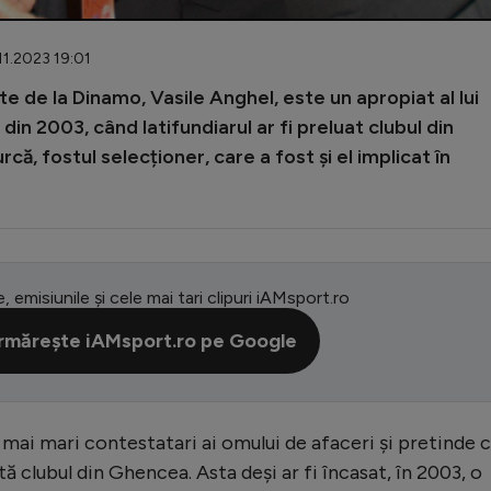
11.2023 19:01
te de la Dinamo, Vasile Anghel, este un apropiat al lui
 din 2003, când latifundiarul ar fi preluat clubul din
că, fostul selecționer, care a fost și el implicat în
e, emisiunile și cele mai tari clipuri iAMsport.ro
rmărește iAMsport.ro pe Google
 mai mari contestatari ai omului de afaceri și pretinde 
tă clubul din Ghencea. Asta deși ar fi încasat, în 2003, o