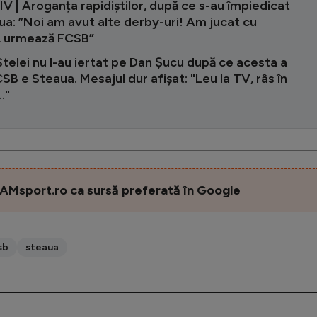
 | Aroganța rapidiștilor, după ce s-au împiedicat
a: ”Noi am avut alte derby-uri! Am jucat cu
, urmează FCSB”
 Stelei nu l-au iertat pe Dan Șucu după ce acesta a
CSB e Steaua. Mesajul dur afișat: "Leu la TV, râs în
.."
AMsport.ro ca sursă preferată în Google
sb
steaua