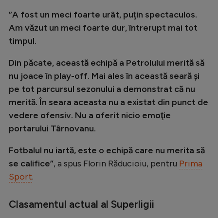
Natație
”A fost un meci foarte urât, puţin spectaculos.
Am văzut un meci foarte dur, întrerupt mai tot
Formula 1
timpul.
Gimnastică
Din păcate, această echipă a Petrolului merită să
Auto
nu joace în play-off. Mai ales în această seară şi
Rugby
pe tot parcursul sezonului a demonstrat că nu
Ciclism
merită. În seara aceasta nu a existat din punct de
vedere ofensiv. Nu a oferit nicio emoţie
Alte sporturi
portarului Târnovanu.
JO 2024
Fotbalul nu iartă, este o echipă care nu merita să
JO 2026
se califice”
, a spus Florin Răducioiu, pentru
Prima
Sport
.
Clasamentul actual al Superligii