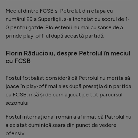
Serie A
Meciul dintre FCSB și Petrolul, din etapa cu
numărul 29 a Superligii, s-a încheiat cu scorul de 1-
Bundesliga
0 pentru gazde. Ploieștenii nu mai au șanse de a
Ligue 1
prinde play-off-ul după această partidă.
Campionate
Florin Răducioiu, despre Petrolul în meciul
Starurile fotbalului
cu FCSB
EURO 2024
Stranieri
Fostul fotbalist consideră că Petrolul nu merita să
joace în play-off mai ales după presația din partida
Clasamente
cu FCSB, însă și de cum a jucat pe tot parcursul
sezonului.
Fostul internațional român a afirmat că Patrolul nu
Tenis
a existat duminică seara din punct de vedere
Handbal
ofensiv.