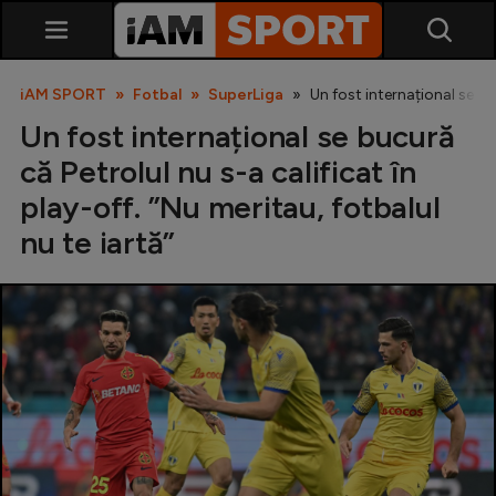
iAM SPORT
Fotbal
SuperLiga
Un fost internațional se buc
Un fost internațional se bucură
că Petrolul nu s-a calificat în
play-off. ”Nu meritau, fotbalul
nu te iartă”
SuperLiga
Liga 2
Cupa României
Echipa Națională
U21
Fotbal feminin