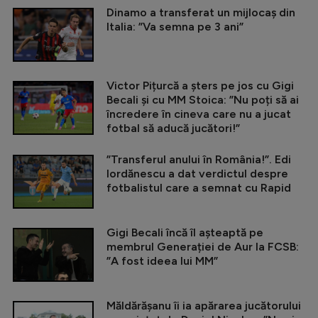
Dinamo a transferat un mijlocaș din
Italia: ”Va semna pe 3 ani”
Victor Pițurcă a șters pe jos cu Gigi
Becali și cu MM Stoica: ”Nu poți să ai
încredere în cineva care nu a jucat
fotbal să aducă jucători!”
”Transferul anului în România!”. Edi
Iordănescu a dat verdictul despre
fotbalistul care a semnat cu Rapid
Gigi Becali încă îl așteaptă pe
membrul Generației de Aur la FCSB:
”A fost ideea lui MM”
Măldărășanu îi ia apărarea jucătorului