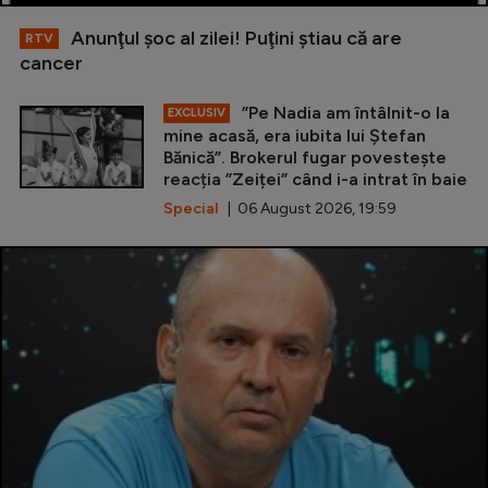
Anunţul şoc al zilei! Puţini ştiau că are
RTV
cancer
”Pe Nadia am întâlnit-o la
EXCLUSIV
mine acasă, era iubita lui Ștefan
Bănică”. Brokerul fugar povestește
reacția ”Zeiței” când i-a intrat în baie
Special
| 06 August 2026, 19:59