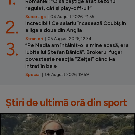
României: ”O să câștige atât sezonul
regulat, cât și play-off-ul!”
SuperLiga
| 04 August 2026, 21:55
2.
Incredibil! Ce salariu încasează Coubiș în
a liga a doua din Anglia
Stranieri
| 05 August 2026, 12:34
3.
”Pe Nadia am întâlnit-o la mine acasă, era
iubita lui Ștefan Bănică”. Brokerul fugar
povestește reacția ”Zeiței” când i-a
intrat în baie
Special
| 06 August 2026, 19:59
Știri de ultimă oră din sport