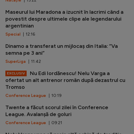
Natație
| 13:22
Maseurul lui Maradona a izucnit în lacrimi când a
povestit despre ultimele clipe ale legendarului
argentinian
Special
| 12:16
Dinamo a transferat un mijlocaș din Italia: ”Va
semna pe 3 ani”
SuperLiga
| 11:42
Nu Edi Iordănescu! Nelu Varga a
EXCLUSIV
ofertat un alt antrenor român după dezastrul cu
Tromso
Conference League
| 10:19
Twente a făcut scorul zilei în Conference
League. Avalanșă de goluri
Conference League
| 09:21