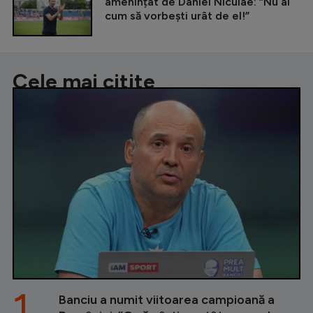
amenințat de Daniel Niculae: ”Nu ai
cum să vorbești urât de el!”
Cele mai citite
1.
Banciu a numit viitoarea campioană a