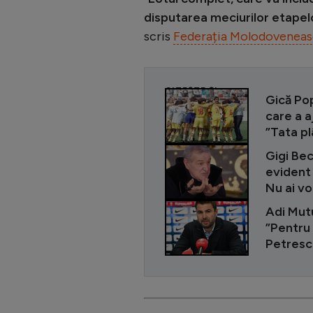
disputarea meciurilor etapelo
scris
Federația Molodoveneas
CITEȘTE ȘI
Gică Po
care a a
”Tata pl
Gigi Bec
evident 
Nu ai vo
Adi Mutu
”Pentru
Petresc