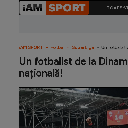
TOATE ST
iAM SPORT
Fotbal
SuperLiga
Un fotbalist 
Un fotbalist de la Dinam
națională!