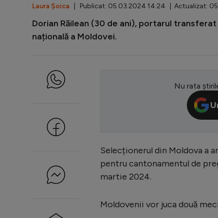
Laura Șoica
| Publicat: 05.03.2024 14:24 | Actualizat: 0
Dorian Răilean (30 de ani), portarul transfera
națională a Moldovei.
Nu rata știril
U
Selecționerul din Moldova a an
pentru cantonamentul de pregă
martie 2024.
Moldovenii vor juca două meci