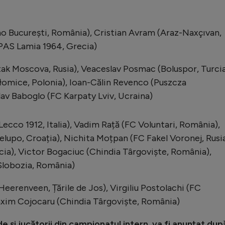
mo București, România), Cristian Avram (Araz-Naxçıvan,
(PAS Lamia 1964, Grecia)
tak Moscova, Rusia), Veaceslav Posmac (Boluspor, Turcia
łomice, Polonia), Ioan-Călin Revenco (Puszcza
lav Baboglo (FC Karpaty Lviv, Ucraina)
 Lecco 1912, Italia), Vadim Rață (FC Voluntari, România),
lupo, Croația), Nichita Moțpan (FC Fakel Voronej, Rusia
ecia), Victor Bogaciuc (Chindia Târgoviște, România),
Slobozia, România)
Heerenveen, Țările de Jos), Virgiliu Postolachi (FC
axim Cojocaru (Chindia Târgoviște, România)
e și jucătorii din campionatul intern, va fi anunțat dup