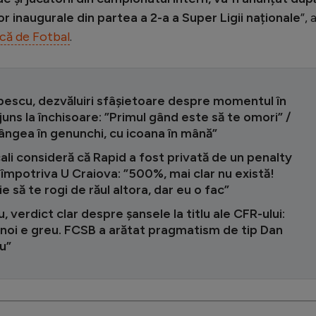
r inaugurale din partea a 2-a a Super Ligii naționale
”, 
că de Fotbal
.
pescu, dezvăluiri sfâșietoare despre momentul în
juns la închisoare: ”Primul gând este să te omori” /
ângea în genunchi, cu icoana în mână”
ali consideră că Rapid a fost privată de un penalty
împotriva U Craiova: ”500%, mai clar nu există!
ie să te rogi de răul altora, dar eu o fac”
, verdict clar despre șansele la titlu ale CFR-ului:
 noi e greu. FCSB a arătat pragmatism de tip Dan
u”