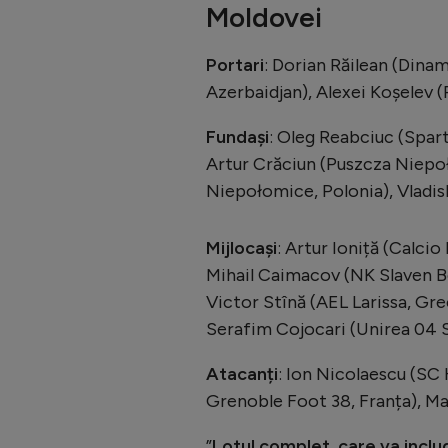
Moldovei
Portari
: Dorian Răilean (Dina
Azerbaidjan), Alexei Koșelev 
Fundași
: Oleg Reabciuc (Spar
Artur Crăciun (Puszcza Niepo
Niepołomice, Polonia), Vladis
Mijlocași
: Artur Ioniță (Calcio
Mihail Caimacov (NK Slaven Be
Victor Stînă (AEL Larissa, Gr
Serafim Cojocari (Unirea 04 
Atacanți
: Ion Nicolaescu (SC 
Grenoble Foot 38, Franța), M
”
Lotul complet, care va includ