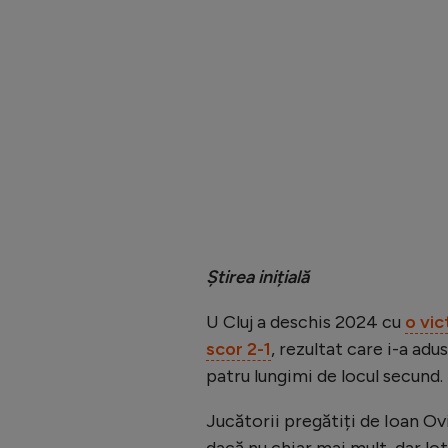
Știrea inițială
U Cluj a deschis 2024 cu
o vic
scor 2-1
, rezultat care i-a adu
patru lungimi de locul secund.
Jucătorii pregătiți de Ioan Ovi
dacă nu chiar mai mult, dar lot