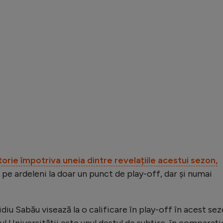
torie împotriva uneia dintre revelațiile acestui sezon,
s pe ardeleni la doar un punct de play-off, dar și numai
diu Sabău visează la o calificare în play-off în acest sez
ul Universității este unul destul de subțire, în comparați