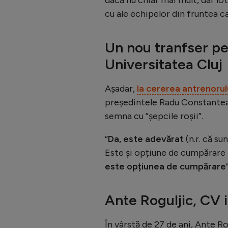
cu ale echipelor din fruntea c
Un nou tranfser pe
Universitatea Cluj
Așadar,
la cererea antrenorul
președintele Radu Constantea
semna cu ”șepcile roșii”.
“
Da, este adevărat
(n.r. că sun
Este și opțiune de cumpărare 
este opțiunea de cumpărare
Ante Roguljic, CV
În vârstă de 27 de ani, Ante R