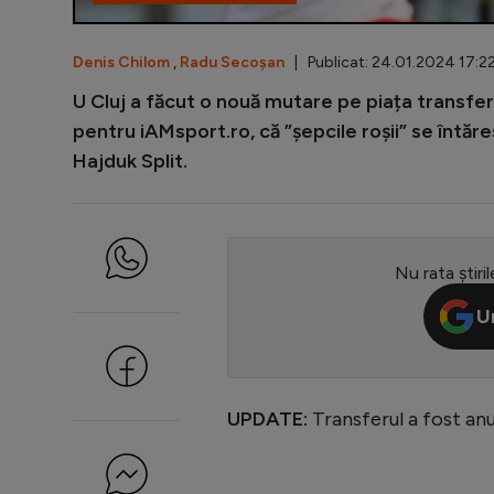
Denis Chilom
,
Radu Secoșan
| Publicat: 24.01.2024 17:22
U Cluj a făcut o nouă mutare pe piața transfe
pentru iAMsport.ro, că ”șepcile roșii” se întăr
Hajduk Split.
Nu rata știril
U
UPDATE:
Transferul a fost anun