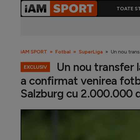
TOATE ST
iAM SPORT
Fotbal
SuperLiga
Un nou transf
Un nou transfer l
EXCLUSIV
a confirmat venirea fot
Salzburg cu 2.000.000 d