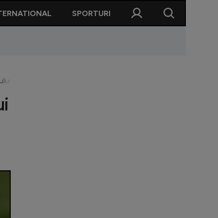
TERNATIONAL
SPORTURI
stului cumpărat de Salzburg cu 2.000.000 de euro: ”Da, este adev
ui