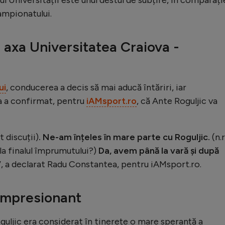
ampionatului.
 axa Universitatea Craiova -
ui
, conducerea a decis să mai aducă întăriri, iar
 a confirmat, pentru
iAMsport.ro
, că Ante Roguljic va
t discuții)
. Ne-am înțeles în mare parte cu Roguljic.
(n.r
la finalul împrumutului?)
Da, avem până la vară și după
”, a declarat Radu Constantea, pentru iAMsport.ro.
 impresionant
oguljic era considerat în tinerețe o mare speranță a