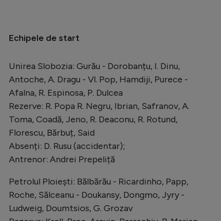
Natație
Formula 1
Echipele de start
Gimnastică
Auto
Unirea Slobozia: Gurău - Dorobanțu, I. Dinu,
Antoche, A. Dragu - Vl. Pop, Hamdiji, Purece -
Rugby
Afalna, R. Espinosa, P. Dulcea
Ciclism
Rezerve: R. Popa R. Negru, Ibrian, Safranov, A.
Toma, Coadă, Jeno, R. Deaconu, R. Rotund,
Alte sporturi
Florescu, Bărbuț, Said
JO 2024
Absenți: D. Rusu (accidentar);
JO 2026
Antrenor: Andrei Prepeliță
Petrolul Ploiești: Bălbărău - Ricardinho, Papp,
Roche, Sălceanu - Doukansy, Dongmo, Jyry -
Ludweig, Doumtsios, G. Grozav