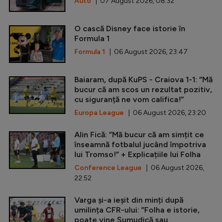
Auto
| 07 August 2026, 08:32
O cască Disney face istorie în
Formula 1
Formula 1
| 06 August 2026, 23:47
Baiaram, după KuPS - Craiova 1-1: ”Mă
bucur că am scos un rezultat pozitiv,
cu siguranță ne vom califica!”
Europa League
| 06 August 2026, 23:20
Alin Fică: ”Mă bucur că am simțit ce
înseamnă fotbalul jucând împotriva
lui Tromso!” + Explicațiile lui Folha
Conference League
| 06 August 2026,
22:52
Varga și-a ieșit din minți după
umilința CFR-ului: ”Folha e istorie,
poate vine Șumudică sau