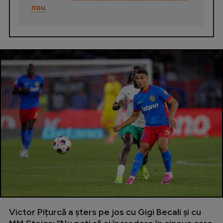
nou
.
Victor Pițurcă a șters pe jos cu Gigi Becali și cu