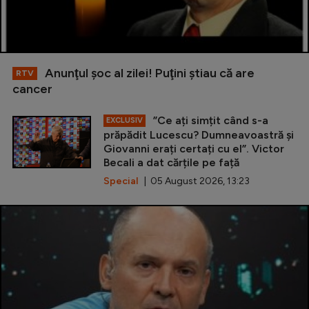
Anunţul şoc al zilei! Puţini ştiau că are
RTV
cancer
”Ce ați simțit când s-a
EXCLUSIV
prăpădit Lucescu? Dumneavoastră și
Giovanni erați certați cu el”. Victor
Becali a dat cărțile pe față
Special
| 05 August 2026, 13:23