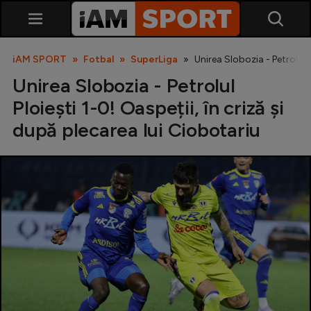
iAM SPORT
Fotbal
SuperLiga
Unirea Slobozia - Petrolul P
Unirea Slobozia - Petrolul
Ploiești 1-0! Oaspeții, în criză și
după plecarea lui Ciobotariu
SuperLiga
Liga 2
Cupa României
Echipa Națională
U21
Fotbal feminin