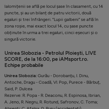
Ialomițenii se află pe locul șase în clasament, cu 14
puncte, și au un bilanț de patru victorii, două
egaluri și trei înfrângeri. ”Lupii galbeni” se află în
zona roșie, mai exact locul 14, cu șase puncte
obținute în urma a trei egaluri, cinci eșecuri și o
singură victorie.
Unirea Slobozia - Petrolul Ploiești, LIVE
SCORE, de la 16:00, pe iAMsport.ro.
Echipe probabile
Unirea Slobozia:
Gurău - Dorobanțu, I. Dinu,
Antoche, Dragu - Coadă, Vl. Pop, Purece - Bărbuț,
Said, P. Dulcea
Rezerve: R. Popa - R. Deaconu, R. Espinosa, Ibrian,
A. Jeno, R. Negru, R. Rotund, Safronov, C. Toma;
Absenți: C. Afalna, D. Rusu (accidentați)