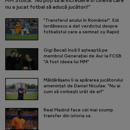
MM Stoica: ”Nu poți să ai încredere în cineva care
nu a jucat fotbal să aducă jucători!”
”Transferul anului în România!”. Edi
Iordănescu a dat verdictul despre
fotbalistul care a semnat cu Rapid
Gigi Becali încă îl așteaptă pe
membrul Generației de Aur la FCSB:
”A fost ideea lui MM”
Măldărășanu îi ia apărarea jucătorului
amenințat de Daniel Niculae: ”Nu ai
cum să vorbești urât de el!”
Real Madrid face cel mai scump
transfer din istoria sa