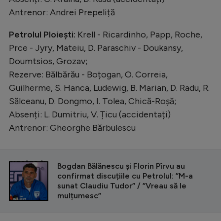
Antrenor: Andrei Prepeliță
Petrolul Ploiești:
Krell - Ricardinho, Papp, Roche,
Prce - Jyry, Mateiu, D. Paraschiv - Doukansy,
Doumtsios, Grozav;
Rezerve: Bălbărău - Boțogan, O. Correia,
Guilherme, S. Hanca, Ludewig, B. Marian, D. Radu, R.
Sălceanu, D. Dongmo, I. Tolea, Chică-Roșă;
Absenți: L. Dumitriu, V. Țicu (accidentați)
Antrenor: Gheorghe Bărbulescu
CITEȘTE ȘI
Bogdan Bălănescu și Florin Pîrvu au
confirmat discuțiile cu Petrolul: ”M-a
sunat Claudiu Tudor” / ”Vreau să le
mulțumesc”