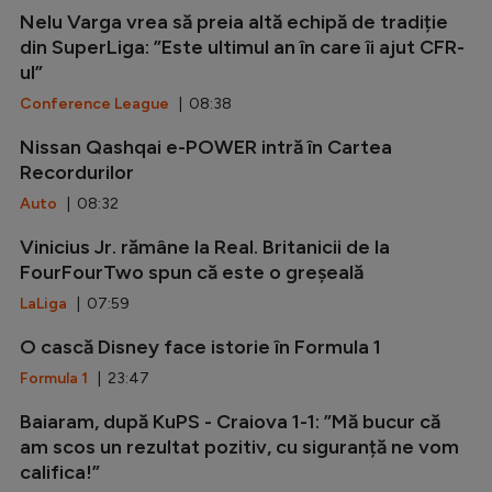
Nelu Varga vrea să preia altă echipă de tradiție
din SuperLiga: ”Este ultimul an în care îi ajut CFR-
ul”
Conference League
| 08:38
Nissan Qashqai e-POWER intră în Cartea
Recordurilor
Auto
| 08:32
Vinicius Jr. rămâne la Real. Britanicii de la
FourFourTwo spun că este o greșeală
LaLiga
| 07:59
O cască Disney face istorie în Formula 1
Formula 1
| 23:47
Baiaram, după KuPS - Craiova 1-1: ”Mă bucur că
am scos un rezultat pozitiv, cu siguranță ne vom
califica!”