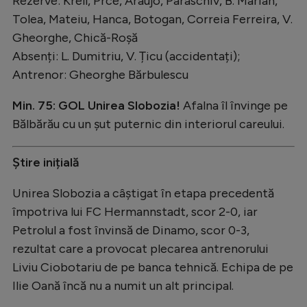
Rezerve: Krell, Prce, Araujo, Paraschiv, B. Marian,
Intră în cont
Tolea, Mateiu, Hanca, Botogan, Correia Ferreira, V.
Creează cont
Gheorghe, Chică-Roșă
Absenți: L. Dumitriu, V. Țicu (accidentați);
Antrenor: Gheorghe Bărbulescu
Min. 75: GOL Unirea Slobozia!
Afalna îl învinge pe
Bălbărău cu un șut puternic din interiorul careului.
Știre inițială
Unirea Slobozia a câștigat în etapa precedentă
împotriva lui FC Hermannstadt, scor 2-0, iar
Petrolul a fost învinsă de Dinamo, scor 0-3,
rezultat care a provocat plecarea antrenorului
Liviu Ciobotariu de pe banca tehnică. Echipa de pe
Ilie Oană încă nu a numit un alt principal.