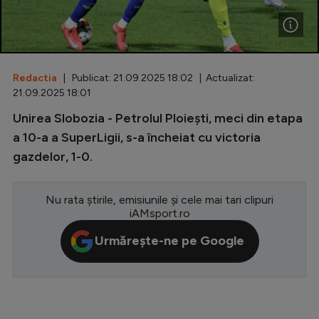
Special
Diverse
Inedit
Redactia
| Publicat: 21.09.2025 18:02 | Actualizat:
21.09.2025 18:01
Clasamente
Unirea Slobozia - Petrolul Ploiești, meci din etapa
a 10-a a SuperLigii, s-a încheiat cu victoria
gazdelor, 1-0.
Champions League
Nu rata știrile, emisiunile și cele mai tari clipuri
Europa League
iAMsport.ro
Conference League
Urmărește-ne pe Google
CM 2026
Premier League
LaLiga