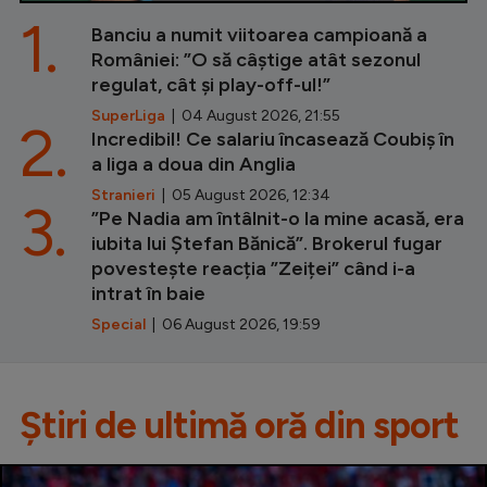
1.
Banciu a numit viitoarea campioană a
României: ”O să câștige atât sezonul
regulat, cât și play-off-ul!”
SuperLiga
| 04 August 2026, 21:55
2.
Incredibil! Ce salariu încasează Coubiș în
a liga a doua din Anglia
Stranieri
| 05 August 2026, 12:34
3.
”Pe Nadia am întâlnit-o la mine acasă, era
iubita lui Ștefan Bănică”. Brokerul fugar
povestește reacția ”Zeiței” când i-a
intrat în baie
Special
| 06 August 2026, 19:59
Știri de ultimă oră din sport