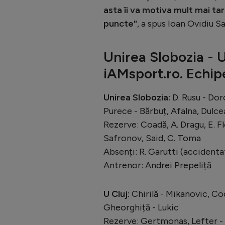
asta îi va motiva mult mai tar
puncte"
, a spus Ioan Ovidiu S
Unirea Slobozia - U
iAMsport.ro. Echip
Unirea Slobozia:
D. Rusu - Dor
Purece - Bărbuț, Afalna, Dulce
Rezerve: Coadă, A. Dragu, E. Fl
Safronov, Said, C. Toma
Absenți: R. Garutti (accidenta
Antrenor: Andrei Prepeliță
U Cluj:
Chirilă - Mikanovic, Cod
Gheorghiță - Lukic
Rezerve: Gertmonas, Lefter - 