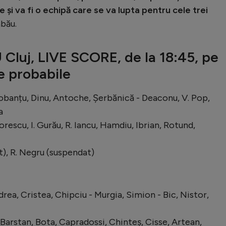
e și va fi o echipă care se va lupta pentru cele trei
abău.
 Cluj, LIVE SCORE, de la 18:45, pe
e probabile
obanțu, Dinu, Antoche, Șerbănică - Deaconu, V. Pop,
a
orescu, I. Gurău, R. Iancu, Hamdiu, Ibrian, Rotund,
t), R. Negru (suspendat)
rea, Cristea, Chipciu - Murgia, Simion - Bic, Nistor,
Barstan, Bota, Capradossi, Chinteș, Cisse, Artean,