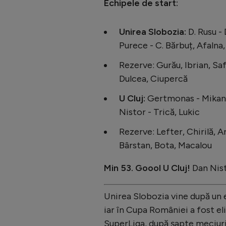
Echipele de start:
Unirea Slobozia:
D. Rusu -
Purece - C. Bărbuț, Afalna,
Rezerve: Gurău, Ibrian, Sa
Dulcea, Ciupercă
U Cluj:
Gertmonas - Mikanov
Nistor - Trică, Lukic
Rezerve: Lefter, Chirilă, 
Bârstan, Bota, Macalou
Min 53. Goool U Cluj!
Dan Nist
Unirea Slobozia vine după un 
iar în Cupa României a fost el
SuperLiga, după șapte meciuri, 