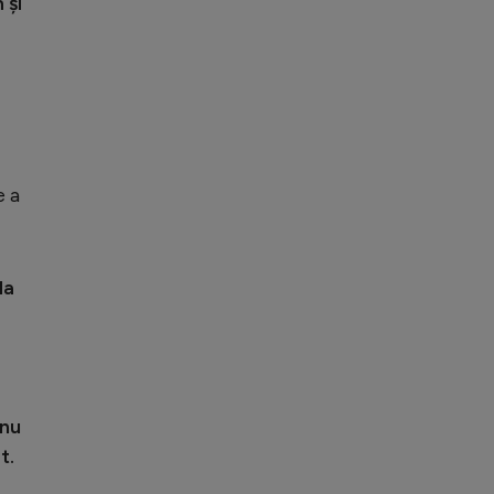
 și
e a
la
 nu
t.