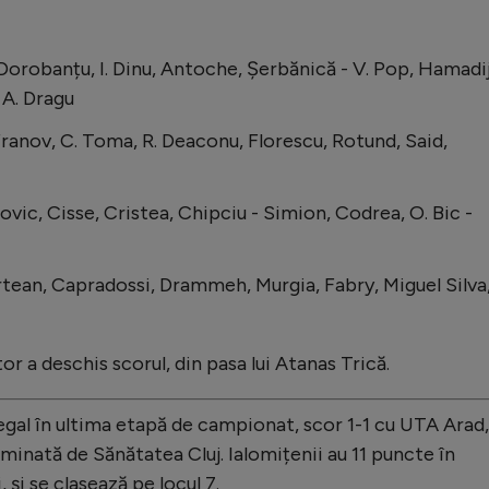
 Dorobanțu, I. Dinu, Antoche, Șerbănică - V. Pop, Hamadij
 A. Dragu
franov, C. Toma, R. Deaconu, Florescu, Rotund, Said,
ic, Cisse, Cristea, Chipciu - Simion, Codrea, O. Bic -
Artean, Capradossi, Drammeh, Murgia, Fabry, Miguel Silva
or a deschis scorul, din pasa lui Atanas Trică.
egal în ultima etapă de campionat, scor 1-1 cu UTA Arad,
iminată de Sănătatea Cluj. Ialomițenii au 11 puncte în
și se clasează pe locul 7.