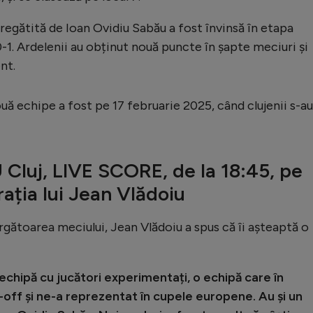
regătită de Ioan Ovidiu Sabău a fost învinsă în etapa
1. Ardelenii au obținut nouă puncte în șapte meciuri și
nt.
ouă echipe a fost pe 17 februarie 2025, când clujenii s-au
 Cluj, LIVE SCORE, de la 18:45, pe
ația lui Jean Vlădoiu
gătoarea meciului, Jean Vlădoiu a spus că îi așteaptă o
chipă cu jucători experimentați, o echipă care în
y-off și ne-a reprezentat în cupele europene. Au și un