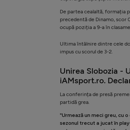
De partea cealaltă, formația p
precedentă de Dinamo, scor 0-
ocupă poziția a 9-a în clasame
Ultima întâlnire dintre cele d
impus cu scorul de 3-2.
Unirea Slobozia - U
iAMsport.ro. Declar
La conferința de presă premer
partidă grea.
"Urmează un meci greu, cu o e
sezonul trecut a jucat în pla