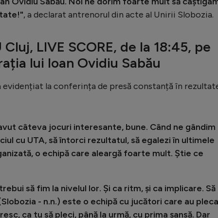
oan Ovidiu Sabău. Noi ne dorim foarte mult să câștigam
tate!"
, a declarat antrenorul din acte al Unirii Slobozia.
 Cluj, LIVE SCORE, de la 18:45, pe
ația lui Ioan Ovidiu Sabău
 evidențiat la conferința de presă constanță în rezultat
 avut câteva jocuri interesante, bune. Când ne gândim 
iul cu UTA, să întorci rezultatul, să egalezi în ultimele
anizată, o echipă care aleargă foarte mult. Știe ce
trebui să fim la nivelul lor. Și ca ritm, și ca implicare. Să
Slobozia - n.n.) este o echipă cu jucători care au pleca
firesc, ca tu să pleci, până la urmă, cu prima șansă. Dar