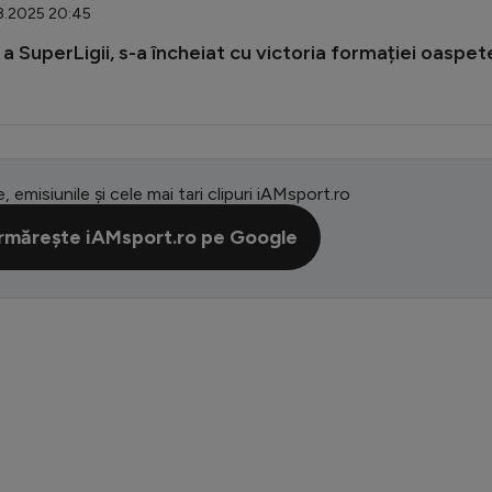
08.2025 20:45
 a SuperLigii, s-a încheiat cu victoria formației oaspet
e, emisiunile și cele mai tari clipuri iAMsport.ro
rmărește iAMsport.ro pe Google