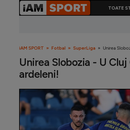
TOATE ST
iAM SPORT
Fotbal
SuperLiga
Unirea Sloboz
Unirea Slobozia - U Cluj
ardeleni!