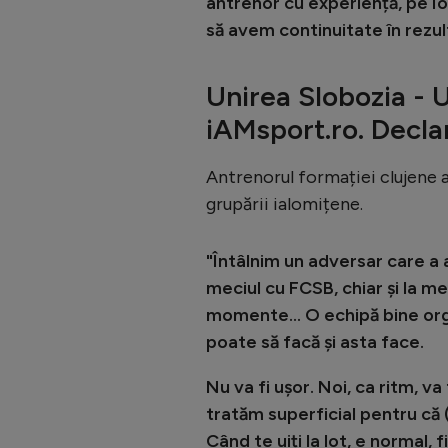
antrenor cu experiență, pe I
să avem continuitate în rezul
Unirea Slobozia - U
iAMsport.ro. Declar
Antrenorul formației clujene a
grupării ialomițene.
"Întâlnim un adversar care a
meciul cu FCSB, chiar și la mec
momente... O echipă bine org
poate să facă și asta face.
Nu va fi ușor. Noi, ca ritm, va 
tratăm superficial pentru că (
Când te uiți la lot, e normal, 