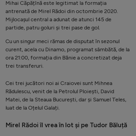
Intră în cont
Mihai Căpățînă este legitimat la formația
antrenată de Mirel Rădoi din octombrie 2020.
Creează cont
Mijlocașul central a adunat de atunci 145 de
partide, patru goluri și trei pase de gol.
Cu un singur meci rămas de disputat în sezonul
curent, acela cu Dinamo, programat sâmbătă, de la
ora 21:00, formația din Bănie a concretizat deja
trei transferuri.
Cei trei jucători noi ai Craiovei sunt Mihnea
Rădulescu, venit de la Petrolul Ploiești, David
Matei, de la Steaua București, dar și Samuel Teles,
luat de la Oțelul Galați.
Mirel Rădoi îl vrea în lot și pe Tudor Băluță