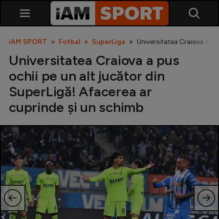
iAM SPORT
Fotbal
SuperLiga
Universitatea Craiova a pu
Universitatea Craiova a pus
ochii pe un alt jucător din
SuperLigă! Afacerea ar
cuprinde și un schimb
SuperLiga
Liga 2
Cupa României
Echipa Națională
U21
Fotbal feminin