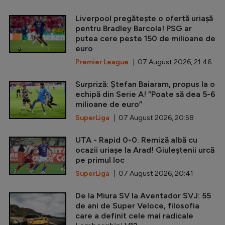
Liverpool pregătește o ofertă uriașă
pentru Bradley Barcola! PSG ar
putea cere peste 150 de milioane de
euro
Premier League
| 07 August 2026, 21:46
Surpriză: Ștefan Baiaram, propus la o
echipă din Serie A! ”Poate să dea 5-6
milioane de euro”
SuperLiga
| 07 August 2026, 20:58
UTA - Rapid 0-0. Remiză albă cu
ocazii uriașe la Arad! Giuleștenii urcă
pe primul loc
SuperLiga
| 07 August 2026, 20:41
De la Miura SV la Aventador SVJ: 55
de ani de Super Veloce, filosofia
care a definit cele mai radicale