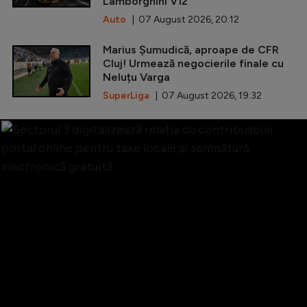
Lamborghini V12
Auto
| 07 August 2026, 20:12
Marius Șumudică, aproape de CFR
Cluj! Urmează negocierile finale cu
Neluțu Varga
SuperLiga
| 07 August 2026, 19:32