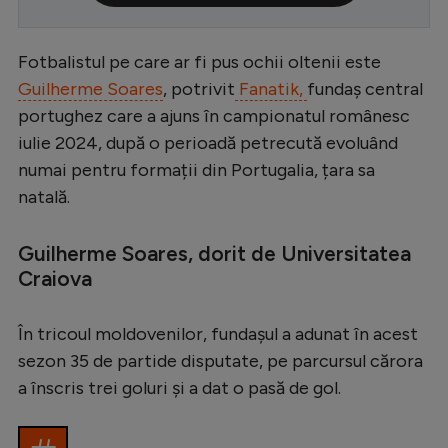
Serie A
Fotbalistul pe care ar fi pus ochii oltenii este
Bundesliga
Guilherme Soares
, potrivit
Fanatik,
fundaș central
Ligue 1
portughez care a ajuns în campionatul românesc
Campionate
iulie 2024, după o perioadă petrecută evoluând
numai pentru formații din Portugalia, țara sa
Starurile fotbalului
natală.
EURO 2024
Stranieri
Guilherme Soares, dorit de Universitatea
Craiova
Clasamente
În tricoul moldovenilor, fundașul a adunat în acest
sezon 35 de partide disputate, pe parcursul cărora
a înscris trei goluri și a dat o pasă de gol.
Tenis
Handbal