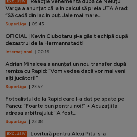
Reacție vehementă după ce Neluțu
EXCLUSIV
Varga a anunțat că ia în calcul să preia UTA Arad:
”Să cadă din lac în puț. Jale mai mare...
SuperLiga
| 09:45
OFICIAL | Kevin Ciubotaru și-a găsit echipă după
dezastrul de la Hermannstadt!
Internațional
| 00:16
Adrian Mihalcea a anunțat un nou transfer după
remiza cu Rapid: ”Vom vedea dacă vor mai veni
alți jucători!”
SuperLiga
| 23:57
Fotbalistul de la Rapid care l-a dat pe spate pe
Pancu: ”Foarte bun pentru noi!” + Acuzații la
adresa arbitrajului: ”A fost...
SuperLiga
| 23:38
Lovitură pentru Alexi Pitu: s-a
EXCLUSIV