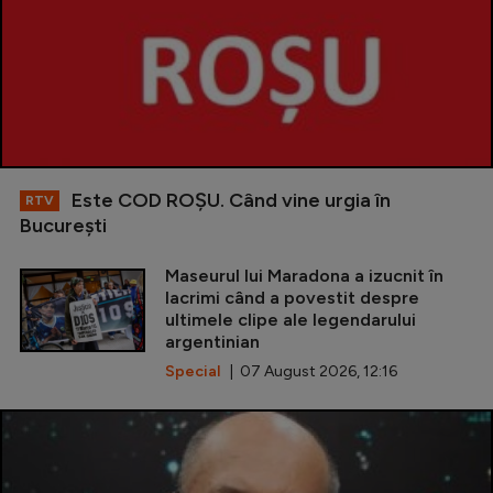
Este COD ROŞU. Când vine urgia în
RTV
Bucureşti
Maseurul lui Maradona a izucnit în
lacrimi când a povestit despre
ultimele clipe ale legendarului
argentinian
Special
| 07 August 2026, 12:16