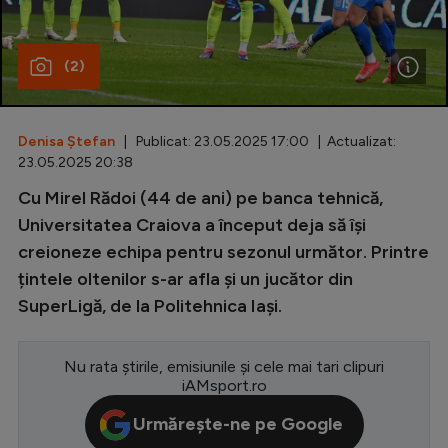
Special
(2)
Diverse
Inedit
Denisa Ștefan
| Publicat: 23.05.2025 17:00 | Actualizat:
Clasamente
23.05.2025 20:38
Cu Mirel Rădoi (44 de ani) pe banca tehnică,
Universitatea Craiova a început deja să își
creioneze echipa pentru sezonul următor. Printre
Champions League
țintele oltenilor s-ar afla și un jucător din
Europa League
SuperLigă, de la Politehnica Iași.
Conference League
CM 2026
Nu rata știrile, emisiunile și cele mai tari clipuri
iAMsport.ro
Premier League
Urmărește-ne pe Google
LaLiga