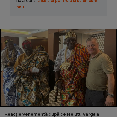
nu ai cont,
click aici pentru a crea un cont
nou
.
Reacție vehementă după ce Neluțu Varga a