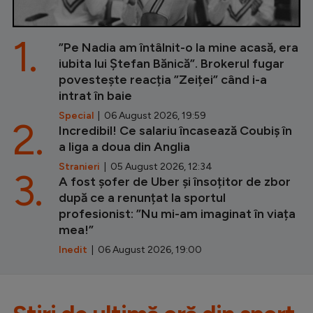
1.
”Pe Nadia am întâlnit-o la mine acasă, era
iubita lui Ștefan Bănică”. Brokerul fugar
povestește reacția ”Zeiței” când i-a
intrat în baie
Special
| 06 August 2026, 19:59
2.
Incredibil! Ce salariu încasează Coubiș în
a liga a doua din Anglia
Stranieri
| 05 August 2026, 12:34
3.
A fost șofer de Uber și însoțitor de zbor
după ce a renunțat la sportul
profesionist: ”Nu mi-am imaginat în viața
mea!”
Inedit
| 06 August 2026, 19:00