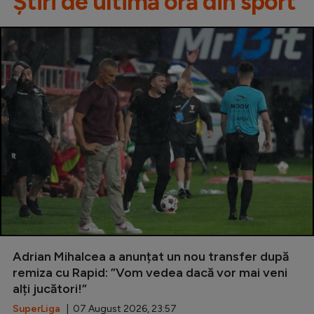
Știri de ultimă oră din sport
Adrian Mihalcea a anunțat un nou transfer după
remiza cu Rapid: ”Vom vedea dacă vor mai veni
alți jucători!”
SuperLiga
| 07 August 2026, 23:57