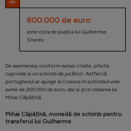
Natație
Formula 1
600.000 de euro
Gimnastică
este cota de piață a lui Guilherme
Auto
Soares.
Rugby
Ciclism
De asemenea, conform sursei citate, oferta
Alte sporturi
cuprinde și un schimb de jucători. Astfel că
portughezul ar ajunge la Craiova în schimbul unei
JO 2024
sume de 200.000 de euro, dar și prin cedarea lui
JO 2026
Mihai Căpătînă.
Mihai Căpățînă, monedă de schimb pentru
transferul lui Guilherme