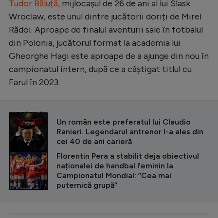
Tudor Băluță,
mijlocașul de 26 de ani al lui Slask
Wroclaw, este unul dintre jucătorii doriți de Mirel
Rădoi. Aproape de finalul aventurii sale în fotbalul
din Polonia, jucătorul format la academia lui
Gheorghe Hagi este aproape de a ajunge din nou în
campionatul intern, după ce a câștigat titlul cu
Farul în 2023.
CITEȘTE ȘI
Un român este preferatul lui Claudio
Ranieri. Legendarul antrenor l-a ales din
cei 40 de ani carieră
Florentin Pera a stabilit deja obiectivul
naționalei de handbal feminin la
Campionatul Mondial: ”Cea mai
puternică grupă”