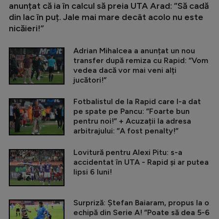
anunțat că ia în calcul să preia UTA Arad: ”Să cadă
din lac în puț. Jale mai mare decât acolo nu este
nicăieri!”
Adrian Mihalcea a anunțat un nou
transfer după remiza cu Rapid: ”Vom
vedea dacă vor mai veni alți
jucători!”
Fotbalistul de la Rapid care l-a dat
pe spate pe Pancu: ”Foarte bun
pentru noi!” + Acuzații la adresa
arbitrajului: ”A fost penalty!”
Lovitură pentru Alexi Pitu: s-a
accidentat în UTA - Rapid și ar putea
lipsi 6 luni!
Surpriză: Ștefan Baiaram, propus la o
echipă din Serie A! ”Poate să dea 5-6