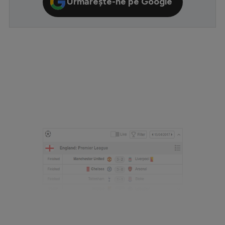
Urmărește-ne pe Google
Serie A
Bundesliga
Ligue 1
Campionate
Starurile fotbalului
EURO 2024
Stranieri
Clasamente
Tenis
Handbal