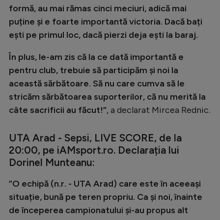
formă, au mai rămas cinci meciuri, adică mai
puține și e foarte importantă victoria. Dacă bați
ești pe primul loc, dacă pierzi deja ești la baraj.
În plus, le-am zis că la ce dată importantă e
pentru club, trebuie să participăm și noi la
această sărbătoare. Să nu care cumva să le
stricăm sărbătoarea suporterilor, că nu merită la
câte sacrificii au făcut!”
, a declarat Mircea Rednic.
UTA Arad - Sepsi, LIVE SCORE, de la
20:00, pe iAMsport.ro. Declarația lui
Dorinel Munteanu:
”O echipă (n.r. - UTA Arad) care este în aceeași
situație, bună pe teren propriu. Ca și noi, înainte
de începerea campionatului și-au propus alt