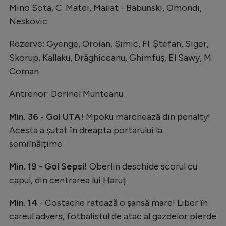
Intră în cont
Mino Sota, C. Matei, Mailat - Babunski, Omondi,
Creează cont
Neskovic
Rezerve: Gyenge, Oroian, Simic, Fl. Ștefan, Siger,
Skorup, Kallaku, Drăghiceanu, Ghimfuș, El Sawy, M.
Coman
Antrenor: Dorinel Munteanu
Min. 36 - Gol UTA!
Mpoku marchează din penalty!
Acesta a șutat în dreapta portarului la
semiînălțime.
Min. 19 - Gol Sepsi!
Oberlin deschide scorul cu
capul, din centrarea lui Haruț.
Min. 14
- Costache ratează o șansă mare! Liber în
careul advers, fotbalistul de atac al gazdelor pierde