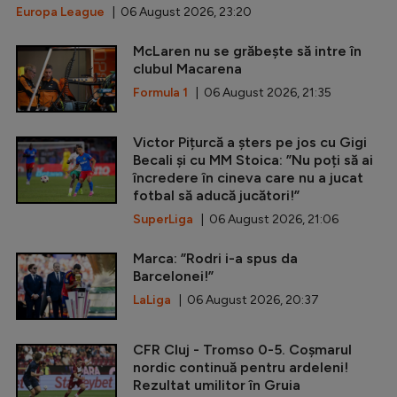
Europa League
| 06 August 2026, 23:20
McLaren nu se grăbește să intre în
clubul Macarena
Formula 1
| 06 August 2026, 21:35
Victor Pițurcă a șters pe jos cu Gigi
Becali și cu MM Stoica: ”Nu poți să ai
încredere în cineva care nu a jucat
fotbal să aducă jucători!”
SuperLiga
| 06 August 2026, 21:06
Marca: ”Rodri i-a spus da
Barcelonei!”
LaLiga
| 06 August 2026, 20:37
CFR Cluj - Tromso 0-5. Coșmarul
nordic continuă pentru ardeleni!
Rezultat umilitor în Gruia