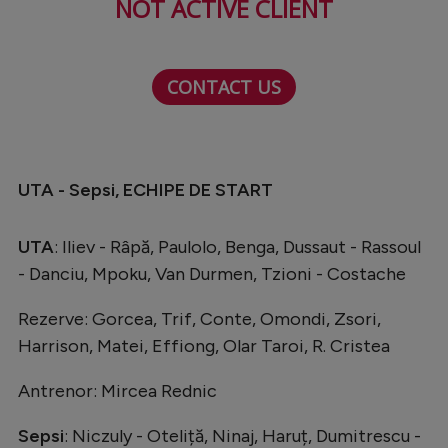
NOT ACTIVE CLIENT
Natație
Formula 1
CONTACT US
Gimnastică
Auto
Rugby
UTA - Sepsi, ECHIPE DE START
Ciclism
Alte sporturi
UTA
: Iliev - Râpă, Paulolo, Benga, Dussaut - Rassoul
- Danciu, Mpoku, Van Durmen, Tzioni - Costache
JO 2024
JO 2026
Rezerve: Gorcea, Trif, Conte, Omondi, Zsori,
Harrison, Matei, Effiong, Olar Taroi, R. Cristea
Antrenor: Mircea Rednic
Sepsi
: Niczuly - Oteliță, Ninaj, Haruț, Dumitrescu -