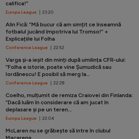
califica!”
Europa League
| 23:20
Alin Fică: ”Mă bucur că am simțit ce înseamnă
fotbalul jucând împotriva lui Tromso!” +
Explicațiile lui Folha
Conference League
| 22:52
Varga și-a ieșit din minți după umilința CFR-ului:
”Folha e istorie, poate vine Șumudică sau
Iordănescu! E posibil să merg la...
Conference League
| 22:28
Coelho, mulțumit de remiza Craiovei din Finlanda:
”Dacă luăm în considerare că am jucat în
deplasare și pe un teren...
Europa League
| 22:04
McLaren nu se grăbește să intre în clubul
Macarena