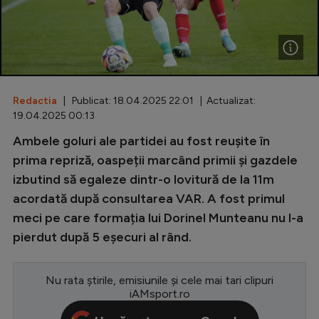
Special
Diverse
Inedit
Redactia
| Publicat: 18.04.2025 22:01 | Actualizat:
Clasamente
19.04.2025 00:13
Ambele goluri ale partidei au fost reușite în
prima repriză, oaspeții marcând primii și gazdele
izbutind să egaleze dintr-o lovitură de la 11m
Champions League
acordată după consultarea VAR. A fost primul
Europa League
meci pe care formația lui Dorinel Munteanu nu l-a
Conference League
pierdut după 5 eșecuri al rând.
CM 2026
Nu rata știrile, emisiunile și cele mai tari clipuri
Premier League
iAMsport.ro
LaLiga