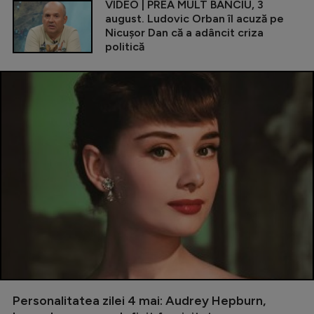
VIDEO | PREA MULT BANCIU, 3
august. Ludovic Orban îl acuză pe
Nicușor Dan că a adâncit criza
politică
Personalitatea zilei 4 mai: Audrey Hepburn,