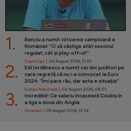
1.
Banciu a numit viitoarea campioană a
României: ”O să câștige atât sezonul
regulat, cât și play-off-ul!”
SuperLiga
| 04 August 2026, 21:55
2.
Edi Iordănescu a numit cei doi jucători pe
care regretă că nu i-a convocat la Euro
2024: ”Îmi pare rău, dar asta e situația”
Echipa Națională
| 04 August 2026, 08:03
3.
Incredibil! Ce salariu încasează Coubiș în
a liga a doua din Anglia
Stranieri
| 05 August 2026, 12:34