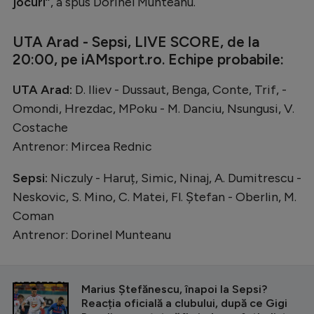
jocuri”
, a spus Dorinel Munteanu.
UTA Arad - Sepsi, LIVE SCORE, de la
20:00, pe iAMsport.ro. Echipe probabile:
UTA Arad:
D. Iliev - Dussaut, Benga, Conte, Trif, -
Omondi, Hrezdac, MPoku - M. Danciu, Nsungusi, V.
Costache
Antrenor: Mircea Rednic
Sepsi:
Niczuly - Haruț, Simic, Ninaj, A. Dumitrescu -
Neskovic, S. Mino, C. Matei, Fl. Ștefan - Oberlin, M.
Coman
Antrenor: Dorinel Munteanu
CITEȘTE ȘI
Marius Ștefănescu, înapoi la Sepsi?
Reacția oficială a clubului, după ce Gigi