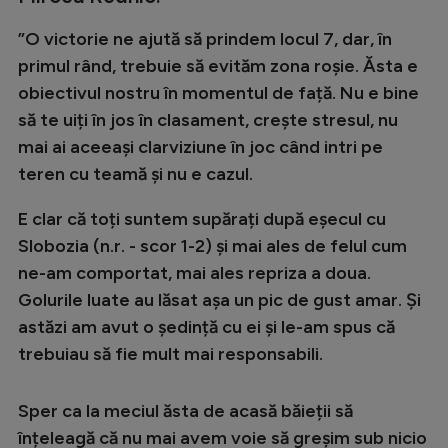
”O victorie ne ajută să prindem locul 7, dar, în
primul rând, trebuie să evităm zona roșie. Ăsta e
obiectivul nostru în momentul de față. Nu e bine
să te uiți în jos în clasament, crește stresul, nu
mai ai aceeași clarviziune în joc când intri pe
teren cu teamă și nu e cazul.
E clar că toți suntem supărați după eșecul cu
Slobozia (n.r. - scor 1-2) și mai ales de felul cum
ne-am comportat, mai ales repriza a doua.
Golurile luate au lăsat așa un pic de gust amar. Și
astăzi am avut o ședință cu ei și le-am spus că
trebuiau să fie mult mai responsabili.
Sper ca la meciul ăsta de acasă băieții să
înțeleagă că nu mai avem voie să greșim sub nicio