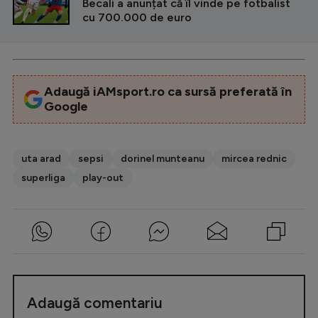
Becali a anunțat că îl vinde pe fotbalist
cu 700.000 de euro
Adaugă iAMsport.ro ca sursă preferată în
Google
uta arad
sepsi
dorinel munteanu
mircea rednic
superliga
play-out
Adaugă comentariu