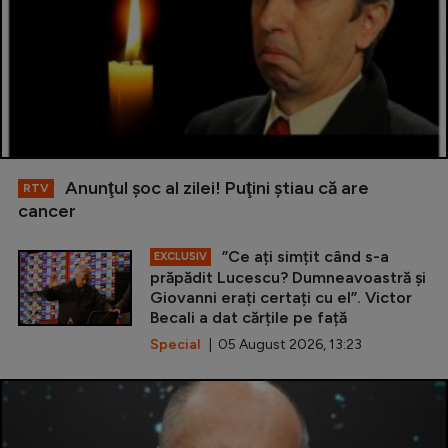
Anunţul şoc al zilei! Puţini ştiau că are
RTV
cancer
”Ce ați simțit când s-a
EXCLUSIV
prăpădit Lucescu? Dumneavoastră și
Giovanni erați certați cu el”. Victor
Becali a dat cărțile pe față
Special
| 05 August 2026, 13:23