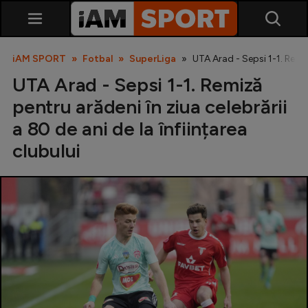
iAM SPORT
Fotbal
SuperLiga
UTA Arad - Sepsi 1-1. Remiză
UTA Arad - Sepsi 1-1. Remiză
pentru arădeni în ziua celebrării
a 80 de ani de la înființarea
clubului
SuperLiga
Liga 2
Cupa României
Echipa Națională
U21
Fotbal feminin