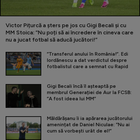
Victor Pițurcă a șters pe jos cu Gigi Becali și cu
MM Stoica: ”Nu poți să ai încredere în cineva care
nu a jucat fotbal să aducă jucători!”
”Transferul anului în România!”. Edi
Iordănescu a dat verdictul despre
fotbalistul care a semnat cu Rapid
Gigi Becali încă îl așteaptă pe
membrul Generației de Aur la FCSB:
”A fost ideea lui MM”
Măldărășanu îi ia apărarea jucătorului
amenințat de Daniel Niculae: ”Nu ai
cum să vorbești urât de el!”