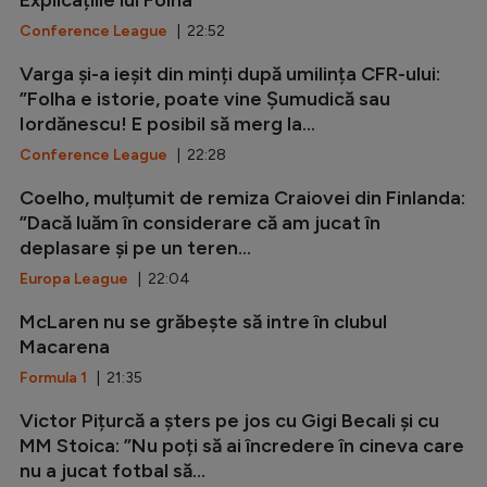
Explicațiile lui Folha
Conference League
| 22:52
Varga și-a ieșit din minți după umilința CFR-ului:
”Folha e istorie, poate vine Șumudică sau
Iordănescu! E posibil să merg la...
Conference League
| 22:28
Coelho, mulțumit de remiza Craiovei din Finlanda:
”Dacă luăm în considerare că am jucat în
deplasare și pe un teren...
Europa League
| 22:04
McLaren nu se grăbește să intre în clubul
Macarena
Formula 1
| 21:35
Victor Pițurcă a șters pe jos cu Gigi Becali și cu
MM Stoica: ”Nu poți să ai încredere în cineva care
nu a jucat fotbal să...