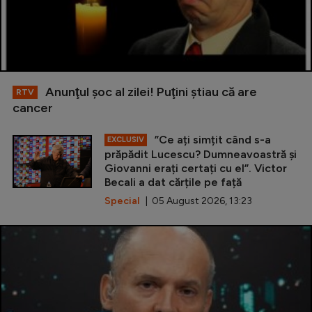
Anunţul şoc al zilei! Puţini ştiau că are
RTV
cancer
”Ce ați simțit când s-a
EXCLUSIV
prăpădit Lucescu? Dumneavoastră și
Giovanni erați certați cu el”. Victor
Becali a dat cărțile pe față
Special
| 05 August 2026, 13:23