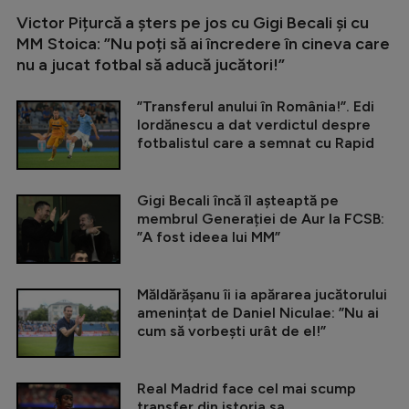
Victor Pițurcă a șters pe jos cu Gigi Becali și cu
MM Stoica: ”Nu poți să ai încredere în cineva care
nu a jucat fotbal să aducă jucători!”
”Transferul anului în România!”. Edi
Iordănescu a dat verdictul despre
fotbalistul care a semnat cu Rapid
Gigi Becali încă îl așteaptă pe
membrul Generației de Aur la FCSB:
”A fost ideea lui MM”
Măldărășanu îi ia apărarea jucătorului
amenințat de Daniel Niculae: ”Nu ai
cum să vorbești urât de el!”
Real Madrid face cel mai scump
transfer din istoria sa