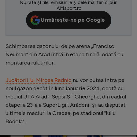
Nu rata știrile, emisiunile și cele mai tari clipuri
iAMsport.ro
Serie A
Urmărește-ne pe Google
Bundesliga
Ligue 1
Campionate
Schimbarea gazonului de pe arena „Francisc
Starurile fotbalului
Neuman” din Arad intră în etapa finală, odată cu
montarea rulourilor.
EURO 2024
Stranieri
Jucătorii lui Mircea Rednic
nu vor putea intra pe
Clasamente
noul gazon decât în luna ianuarie 2024, odată cu
meciul UTA Arad - Sepsi Sf. Gheorghe, din cadrul
etapei a 23-a a SuperLigii. Arădenii și-au disputat
ultimele meciuri la Oradea, pe stadionul "Iuliu
Tenis
Bodola".
Handbal