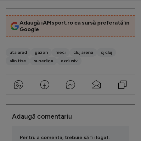
Adaugă iAMsport.ro ca sursă preferată în
Google
uta arad
gazon
meci
cluj arena
cj cluj
alin tise
superliga
exclusiv
Adaugă comentariu
Pentru a comenta, trebuie să fii logat.