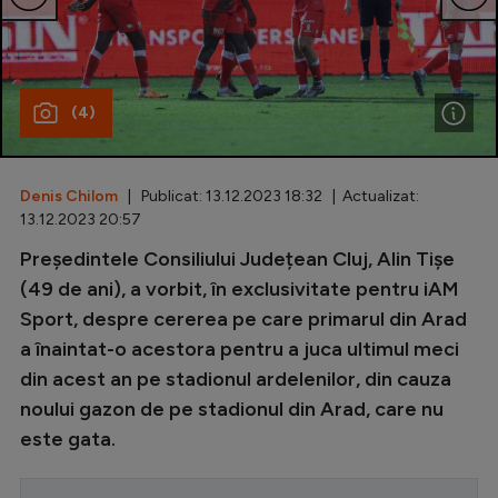
Special
Diverse
(4)
Inedit
Clasamente
Denis Chilom
| Publicat: 13.12.2023 18:32 | Actualizat:
13.12.2023 20:57
Președintele Consiliului Județean Cluj, Alin Tișe
Champions League
(49 de ani), a vorbit, în exclusivitate pentru iAM
Sport, despre cererea pe care primarul din Arad
Europa League
a înaintat-o acestora pentru a juca ultimul meci
Conference League
din acest an pe stadionul ardelenilor, din cauza
CM 2026
noului gazon de pe stadionul din Arad, care nu
este gata.
Premier League
LaLiga