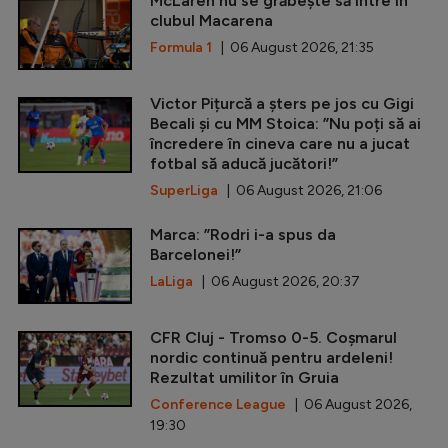
McLaren nu se grăbește să intre în
clubul Macarena
Formula 1
| 06 August 2026, 21:35
Victor Pițurcă a șters pe jos cu Gigi
Becali și cu MM Stoica: ”Nu poți să ai
încredere în cineva care nu a jucat
fotbal să aducă jucători!”
SuperLiga
| 06 August 2026, 21:06
Marca: ”Rodri i-a spus da
Barcelonei!”
LaLiga
| 06 August 2026, 20:37
CFR Cluj - Tromso 0-5. Coșmarul
nordic continuă pentru ardeleni!
Rezultat umilitor în Gruia
Conference League
| 06 August 2026,
19:30