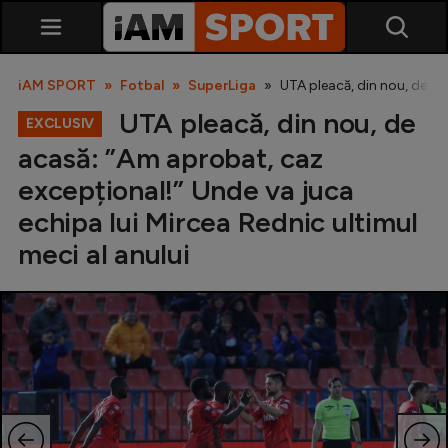
iAM SPORT
Fotbal
SuperLiga
UTA pleacă, din nou, de ac
UTA pleacă, din nou, de
EXCLUSIV
acasă: ”Am aprobat, caz
excepțional!” Unde va juca
echipa lui Mircea Rednic ultimul
meci al anului
SuperLiga
Liga 2
Cupa României
Echipa Națională
U21
Fotbal feminin