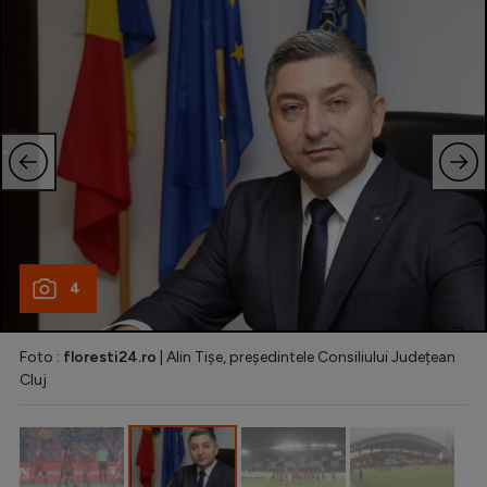
Natație
Formula 1
Gimnastică
Auto
Rugby
Ciclism
Alte sporturi
4
JO 2024
JO 2026
Foto :
floresti24.ro
| Alin Tișe, președintele Consiliului Județean
Cluj