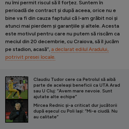
nu îmi permit riscul să îl forțez. Suntem în
perioadă de contract și după aceea, orice nu e
bine va fi din cauza faptului că l-am grăbit noi și
atunci mai pierdem și garanțiile și altele. Acesta
este motivul pentru care nu putem să riscăm ca
meciul din 20 decembrie, cu Craiova, să îl jucăm
pe stadion, acasă”
,
a declarat edilul Aradului,
potrivit presei locale.
CITEȘTE ȘI
Claudiu Tudor cere ca Petrolul să aibă
parte de aceleași beneficii ca UTA Arad
sau U Cluj: ”Avem mare nevoie. Sunt
ajutate alte echipe”
Mircea Rednic și-a criticat dur jucătorii
după eșecul cu Poli Iași: ”Mi-e ciudă. Nu
au calitate”