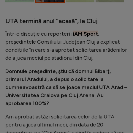
Intră în cont
Creează cont
UTA termină anul ”acasă”, la Cluj
Într-o discuție cu reporterii
iAM Sport
,
președintele Consiliului Județean Cluj a explicat
condițiile în care s-a aprobat solicitarea arădenilor
de a juca meciul pe stadionul din Cluj.
Domnule președinte, știu că domnul Bibarț,
primarul Aradului, a depus o solicitare la
dumneavoastră ca să se joace meciul UTA Arad –
Universitatea Craiova pe Cluj Arena. Au
aprobarea 100%?
Am aprobat astăzi solicitarea celor de la UTA
pentru a juca ultimul meci, din data de 20
decembrie, pe ”Cluj Arena”, având în vedere că cei