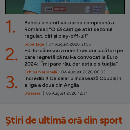
1.
Banciu a numit viitoarea campioană a
României: ”O să câștige atât sezonul
regulat, cât și play-off-ul!”
SuperLiga
| 04 August 2026, 21:55
2.
Edi Iordănescu a numit cei doi jucători pe
care regretă că nu i-a convocat la Euro
2024: ”Îmi pare rău, dar asta e situația”
Echipa Națională
| 04 August 2026, 08:03
3.
Incredibil! Ce salariu încasează Coubiș în
a liga a doua din Anglia
Stranieri
| 05 August 2026, 12:34
Știri de ultimă oră din sport