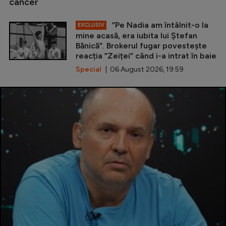
cancer
”Pe Nadia am întâlnit-o la
EXCLUSIV
mine acasă, era iubita lui Ștefan
Bănică”. Brokerul fugar povestește
reacția ”Zeiței” când i-a intrat în baie
Special
| 06 August 2026, 19:59