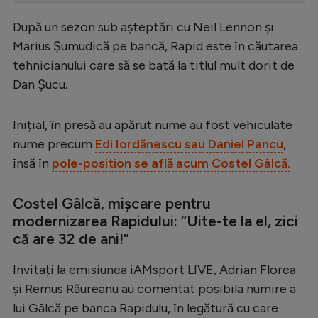
Serie A
După un sezon sub așteptări cu Neil Lennon și
Marius Șumudică pe bancă, Rapid este în căutarea
Bundesliga
tehnicianului care să se bată la titlul mult dorit de
Ligue 1
Dan Șucu.
Campionate
Inițial, în presă au apărut nume au fost vehiculate
Starurile fotbalului
nume precum
Edi Iordănescu sau Daniel Pancu
,
EURO 2024
însă în
pole-position se află acum Costel Gâlcă.
Stranieri
Costel Gâlcă, mișcare pentru
Clasamente
modernizarea Rapidului: ”Uite-te la el, zici
că are 32 de ani!”
Invitați la emisiunea iAMsport LIVE, Adrian Florea
Tenis
și Remus Răureanu au comentat posibila numire a
Handbal
lui Gâlcă pe banca Rapidulu, în legătură cu care