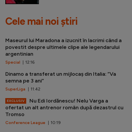
Cele mai noi știri
Maseurul lui Maradona a izucnit în lacrimi când a
povestit despre ultimele clipe ale legendarului
argentinian
Special
| 12:16
Dinamo a transferat un mijlocaș din Italia: ”Va
semna pe 3 ani”
SuperLiga
| 11:42
Nu Edi Iordănescu! Nelu Varga a
EXCLUSIV
ofertat un alt antrenor român după dezastrul cu
Tromso
Conference League
| 10:19