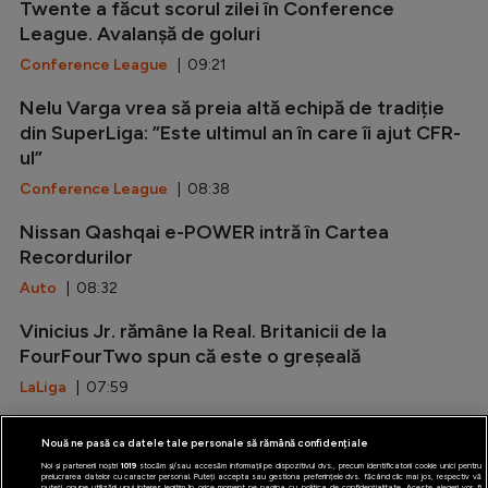
Twente a făcut scorul zilei în Conference
League. Avalanșă de goluri
Conference League
| 09:21
Nelu Varga vrea să preia altă echipă de tradiție
din SuperLiga: ”Este ultimul an în care îi ajut CFR-
ul”
Conference League
| 08:38
Nissan Qashqai e-POWER intră în Cartea
Recordurilor
Auto
| 08:32
Vinicius Jr. rămâne la Real. Britanicii de la
FourFourTwo spun că este o greșeală
LaLiga
| 07:59
O cască Disney face istorie în Formula 1
Nouă ne pasă ca datele tale personale să rămână confidențiale
Formula 1
| 23:47
Noi și partenerii noștri
1019
stocăm și/sau accesăm informații pe dispozitivul dvs., precum identificatorii cookie unici pentru
prelucrarea datelor cu caracter personal. Puteți accepta sau gestiona preferințele dvs. făcând clic mai jos, respectiv vă
puteți opune utilizării unui interes legitim în orice moment pe pagina cu politica de confidențialitate. Aceste alegeri vor fi