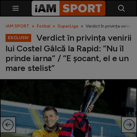
iAM SPORT
Fotbal
SuperLiga
Verdict în privința venirii l
Verdict în privința venirii
EXCLUSIV
lui Costel Gâlcă la Rapid: ”Nu îl
prinde iarna” / ”E șocant, el e un
mare stelist”
SuperLiga
Liga 2
Cupa României
Echipa Națională
U21
Fotbal feminin