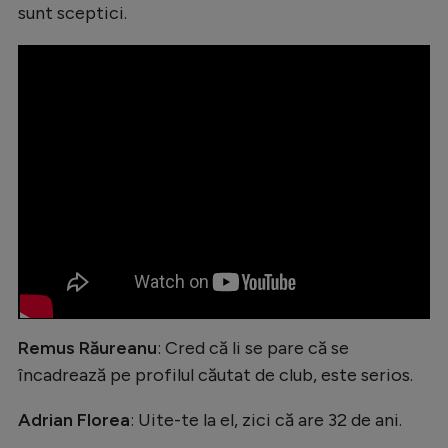
sunt sceptici.
Natație
Formula 1
Gimnastică
Auto
Rugby
Ciclism
Alte sporturi
JO 2024
JO 2026
Remus Răureanu
: Cred că li se pare că se
încadrează pe profilul căutat de club, este serios.
Adrian Florea
: Uite-te la el, zici că are 32 de ani.