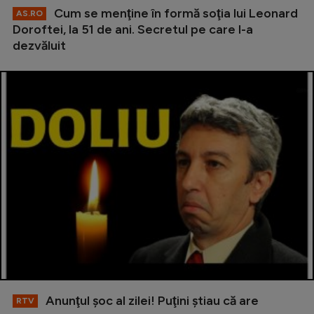
Cum se menţine în formă soţia lui Leonard
AS.RO
Doroftei, la 51 de ani. Secretul pe care l-a
dezvăluit
Anunţul şoc al zilei! Puţini ştiau că are
RTV