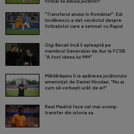
fotbal să aducă jucători!”
”Transferul anului în România!”. Edi
Iordănescu a dat verdictul despre
fotbalistul care a semnat cu Rapid
Gigi Becali încă îl așteaptă pe
membrul Generației de Aur la FCSB:
”A fost ideea lui MM”
Măldărășanu îi ia apărarea jucătorului
amenințat de Daniel Niculae: ”Nu ai
cum să vorbești urât de el!”
Real Madrid face cel mai scump
transfer din istoria sa