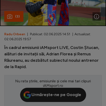
Special
(3)
Diverse
Inedit
Radu Orbean
| Publicat: 02.06.2025 14:51 | Actualizat:
Clasamente
02.06.2025 19:57
În cadrul emisiunii iAMsport LIVE, Costin Ștucan,
alături de invitații săi, Adrian Florea și Remus
Răureanu, au dezbătut subiectul noului antrenor
Champions League
de la Rapid.
Europa League
Conference League
Nu rata știrile, emisiunile și cele mai tari clipuri
iAMsport.ro
CM 2026
Urmărește-ne pe Google
Premier League
LaLiga