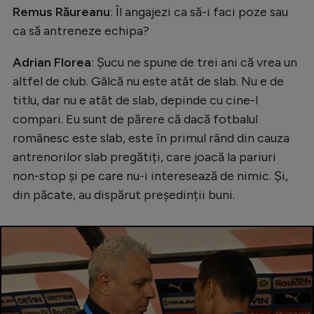
Intră în cont
Remus Răureanu
: Îl angajezi ca să-i faci poze sau
Creează cont
ca să antreneze echipa?
Adrian Florea
: Șucu ne spune de trei ani că vrea un
altfel de club. Gâlcă nu este atât de slab. Nu e de
titlu, dar nu e atât de slab, depinde cu cine-l
compari. Eu sunt de părere că dacă fotbalul
românesc este slab, este în primul rând din cauza
antrenorilor slab pregătiți, care joacă la pariuri
non-stop și pe care nu-i interesează de nimic. Și,
din păcate, au dispărut președinții buni.