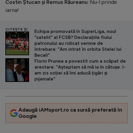
Costin Ștucan și Remus Răureanu
: Nu-l prinde
iarna!
CITEȘTE ȘI
Echipa promovată în SuperLiga, noul
”satelit” al FCSB? Declarațiile fiului
patronului au ridicat semne de
întrebare: ”Am intrat în orbita Stelei lui
Becali”
Florin Prunea a povestit cum a scăpat de
arestare: ”Așteptam să mă ia în cătușe. I-
am zis soției să îmi aducă țigări și
pijamale”
Adaugă iAMsport.ro ca sursă preferată în
Google