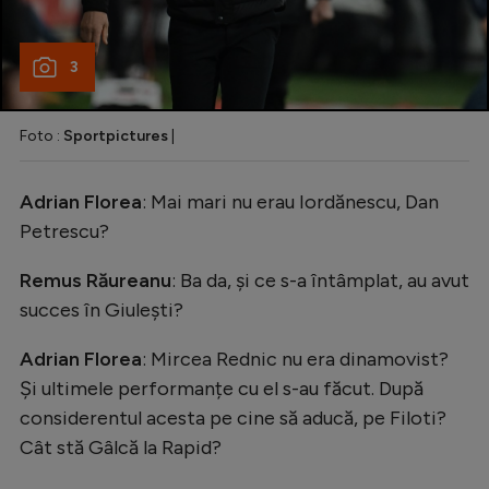
3
Foto :
Sportpictures
|
Adrian Florea
: Mai mari nu erau Iordănescu, Dan
Petrescu?
Remus Răureanu
: Ba da, și ce s-a întâmplat, au avut
succes în Giulești?
Adrian Florea
: Mircea Rednic nu era dinamovist?
Și ultimele performanțe cu el s-au făcut. După
considerentul acesta pe cine să aducă, pe Filoti?
Cât stă Gâlcă la Rapid?