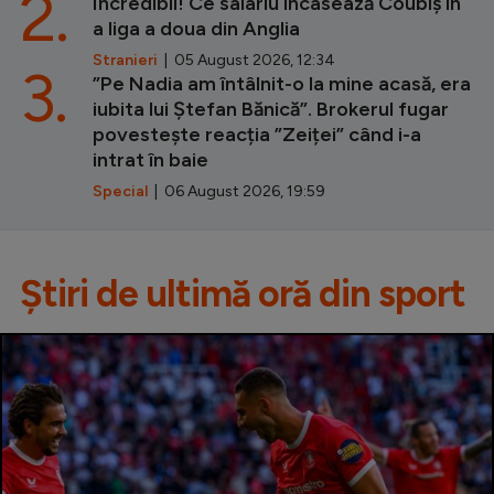
2.
Incredibil! Ce salariu încasează Coubiș în
a liga a doua din Anglia
Stranieri
| 05 August 2026, 12:34
3.
”Pe Nadia am întâlnit-o la mine acasă, era
iubita lui Ștefan Bănică”. Brokerul fugar
povestește reacția ”Zeiței” când i-a
intrat în baie
Special
| 06 August 2026, 19:59
Știri de ultimă oră din sport