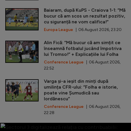
Baiaram, după KuPS - Craiova 1-1: ”Mă
bucur că am scos un rezultat pozitiv,
cu siguranță ne vom califica!”
Europa League
| 06 August 2026, 23:20
Alin Fică: ”Mă bucur că am simțit ce
înseamnă fotbalul jucând împotriva
lui Tromso!” + Explicațiile lui Folha
Conference League
| 06 August 2026,
22:52
Varga și-a ieșit din minți după
umilința CFR-ului: ”Folha e istorie,
poate vine Șumudică sau
Iordănescu”
Conference League
| 06 August 2026,
22:28