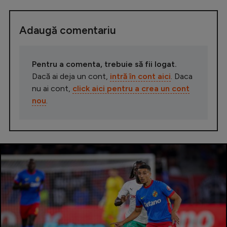
Adaugă comentariu
Pentru a comenta, trebuie să fii logat.
Dacă ai deja un cont,
intră în cont aici
. Daca
nu ai cont,
click aici pentru a crea un cont
nou
.