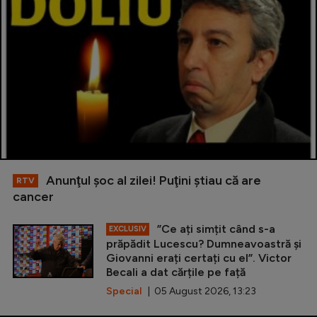
Anunţul şoc al zilei! Puţini ştiau că are
RTV
cancer
”Ce ați simțit când s-a
EXCLUSIV
prăpădit Lucescu? Dumneavoastră și
Giovanni erați certați cu el”. Victor
Becali a dat cărțile pe față
Special
| 05 August 2026, 13:23