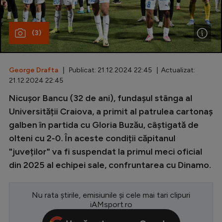
Special
(3)
Diverse
Inedit
George Drafta
| Publicat: 21.12.2024 22:45 | Actualizat:
Clasamente
21.12.2024 22:45
Nicușor Bancu (32 de ani), fundașul stânga al
Universității Craiova, a primit al patrulea cartonaș
galben în partida cu Gloria Buzău, câștigată de
Champions League
olteni cu 2-0. În aceste condiții căpitanul
Europa League
"juveților" va fi suspendat la primul meci oficial
Conference League
din 2025 al echipei sale, confruntarea cu Dinamo.
CM 2026
Nu rata știrile, emisiunile și cele mai tari clipuri
Premier League
iAMsport.ro
LaLiga