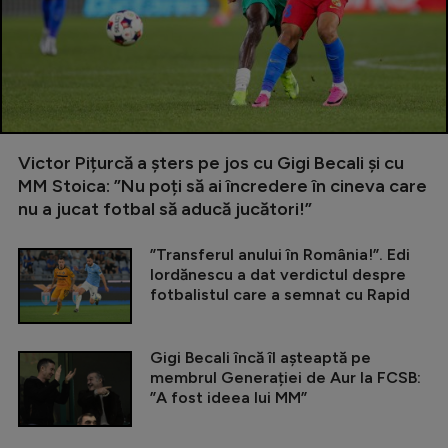
Victor Pițurcă a șters pe jos cu Gigi Becali și cu
MM Stoica: ”Nu poți să ai încredere în cineva care
nu a jucat fotbal să aducă jucători!”
”Transferul anului în România!”. Edi
Iordănescu a dat verdictul despre
fotbalistul care a semnat cu Rapid
Gigi Becali încă îl așteaptă pe
membrul Generației de Aur la FCSB:
”A fost ideea lui MM”