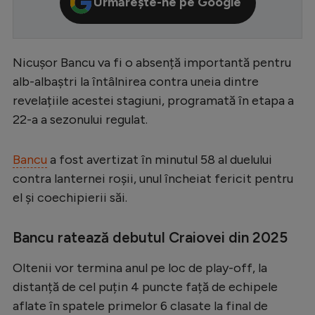
Urmărește-ne pe Google
Serie A
Bundesliga
Nicușor Bancu va fi o absență importantă pentru
Ligue 1
alb-albaștri la întâlnirea contra uneia dintre
Campionate
revelațiile acestei stagiuni, programată în etapa a
22-a a sezonului regulat.
Starurile fotbalului
EURO 2024
Bancu
a fost avertizat în minutul 58 al duelului
Stranieri
contra lanternei roșii, unul încheiat fericit pentru
el și coechipierii săi.
Clasamente
Bancu ratează debutul Craiovei din 2025
Oltenii vor termina anul pe loc de play-off, la
Tenis
distanță de cel puțin 4 puncte față de echipele
Handbal
aflate în spatele primelor 6 clasate la final de