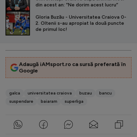
din acest an: ”Ne dorim acest lucru”
Gloria Buzău - Universitatea Craiova 0-
2. Oltenii s-au apropiat la două puncte
de primul loc!
Adaugă iAMsport.ro ca sursă preferată în
Google
galca
universitatea craiova
buzau
bancu
suspendare
baiaram
superliga