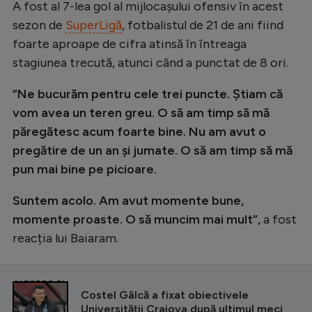
A fost al 7-lea gol al mijlocașului ofensiv în acest
sezon de
SuperLigă
, fotbalistul de 21 de ani fiind
foarte aproape de cifra atinsă în întreaga
stagiunea trecută, atunci când a punctat de 8 ori.
”Ne bucurăm pentru cele trei puncte. Știam că
vom avea un teren greu. O să am timp să mă
păregătesc acum foarte bine. Nu am avut o
pregătire de un an și jumate. O să am timp să mă
pun mai bine pe picioare.
Suntem acolo. Am avut momente bune,
momente proaste. O să muncim mai mult”,
a fost
reacția lui Baiaram.
CITEȘTE ȘI
Costel Gâlcă a fixat obiectivele
Universității Craiova după ultimul meci