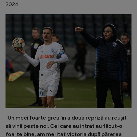
2024.
Natație
Formula 1
Gimnastică
Auto
Rugby
Ciclism
Alte sporturi
JO 2024
JO 2026
"Un meci foarte greu, în a doua repriză au reuşit
să vină peste noi. Cei care au intrat au făcut-o
foarte bine, am meritat victoria după părerea