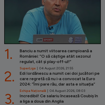
1.
Banciu a numit viitoarea campioană a
României: ”O să câștige atât sezonul
regulat, cât și play-off-ul!”
SuperLiga
| 04 August 2026, 21:55
2.
Edi Iordănescu a numit cei doi jucători pe
care regretă că nu i-a convocat la Euro
2024: ”Îmi pare rău, dar asta e situația”
Echipa Națională
| 04 August 2026, 08:03
3.
Incredibil! Ce salariu încasează Coubiș în
a liga a doua din Anglia