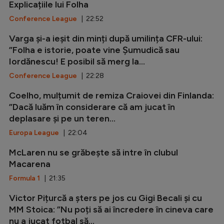
Explicațiile lui Folha
Conference League
| 22:52
Varga și-a ieșit din minți după umilința CFR-ului:
”Folha e istorie, poate vine Șumudică sau
Iordănescu! E posibil să merg la...
Conference League
| 22:28
Coelho, mulțumit de remiza Craiovei din Finlanda:
”Dacă luăm în considerare că am jucat în
deplasare și pe un teren...
Europa League
| 22:04
McLaren nu se grăbește să intre în clubul
Macarena
Formula 1
| 21:35
Victor Pițurcă a șters pe jos cu Gigi Becali și cu
MM Stoica: ”Nu poți să ai încredere în cineva care
nu a jucat fotbal să...