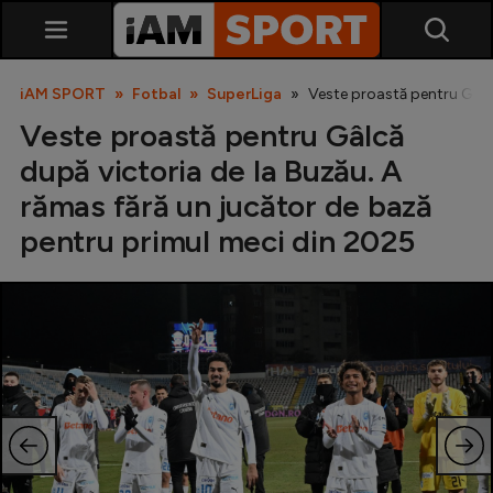
iAM SPORT
Fotbal
SuperLiga
Veste proastă pentru Gâlcă
Veste proastă pentru Gâlcă
după victoria de la Buzău. A
rămas fără un jucător de bază
pentru primul meci din 2025
SuperLiga
Liga 2
Cupa României
Echipa Națională
U21
Fotbal feminin