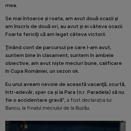
Intră în cont
mea.
Creează cont
Se mai întoarce şi roata, am avut două ocazii şi
am înscris de două ori, au avut şi ei câteva ocazii.
Foarte fericiţi că am legat câteva victorii.
Ţinând cont de parcursul pe care l-am avut,
suntem bine în clasament, suntem în ambele
obiective, am avut nişte meciuri bune, calificare
în Cupa României, un sezon ok.
Eu unul aveam nevoie de această vacanţă, scurtă,
într-adevăr, sper ca şi la Para (n.r. Paradela) să nu
fie o accidentare gravă",
a fost declarația lui
Bancu, la finalul meciului de la Buzău.