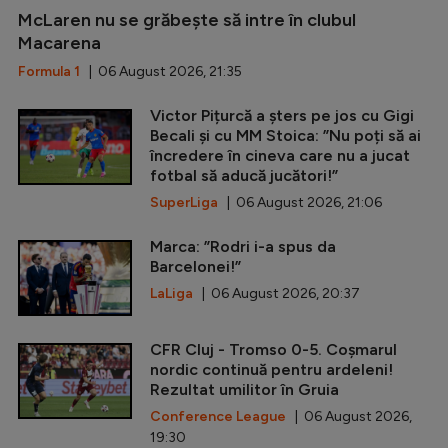
McLaren nu se grăbește să intre în clubul
Macarena
Formula 1
| 06 August 2026, 21:35
Victor Pițurcă a șters pe jos cu Gigi
Becali și cu MM Stoica: ”Nu poți să ai
încredere în cineva care nu a jucat
fotbal să aducă jucători!”
SuperLiga
| 06 August 2026, 21:06
Marca: ”Rodri i-a spus da
Barcelonei!”
LaLiga
| 06 August 2026, 20:37
CFR Cluj - Tromso 0-5. Coșmarul
nordic continuă pentru ardeleni!
Rezultat umilitor în Gruia
Conference League
| 06 August 2026,
19:30