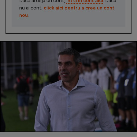
Dacă ai deja un cont,
intră în cont aici
. Daca
nu ai cont,
click aici pentru a crea un cont
nou
.