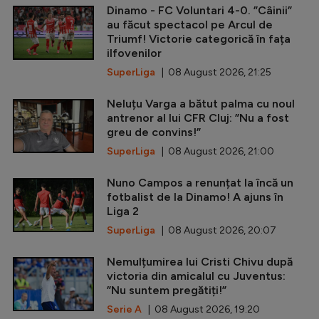
Dinamo - FC Voluntari 4-0. ”Câinii”
au făcut spectacol pe Arcul de
Triumf! Victorie categorică în fața
ilfovenilor
SuperLiga
| 08 August 2026, 21:25
Neluțu Varga a bătut palma cu noul
antrenor al lui CFR Cluj: ”Nu a fost
greu de convins!”
SuperLiga
| 08 August 2026, 21:00
Nuno Campos a renunțat la încă un
fotbalist de la Dinamo! A ajuns în
Liga 2
SuperLiga
| 08 August 2026, 20:07
Nemulțumirea lui Cristi Chivu după
victoria din amicalul cu Juventus:
”Nu suntem pregătiți!”
Serie A
| 08 August 2026, 19:20