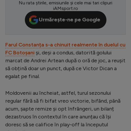
Nu rata știrile, emisiunile și cele mai tari clipuri
Serie A
iAMsport.ro
Bundesliga
Urmărește-ne pe Google
Ligue 1
Campionate
Farul Constanța s-a chinuit realmente în duelul cu
Starurile fotbalului
FC Botoșani
și, deși a condus, datorită golului
marcat de Andrei Artean după o oră de joc, a reușit
EURO 2024
să obțină doar un punct, după ce Victor Dican a
Stranieri
egalat pe final.
Clasamente
Moldovenii au încheiat, astfel, turul sezonului
regular fără să fi bifat vreo victorie, bifând, până
acum, șapte remize și opt înfrângeri, un bilanț
Tenis
dezastruos în contextul în care anunțau că își
doresc să se califice în play-off la începutul
Handbal