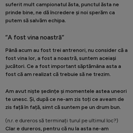
Intră în cont
suferit mult campionatul ăsta, punctul ăsta ne
Creează cont
prinde bine, ne dă încredere și noi sperăm ca
putem să salvăm echipa.
”A fost vina noastră”
Până acum au fost trei antrenori, nu consider că a
fost vina lor, a fost a noastră, suntem aceiași
jucători. Ce a fost important săptămâna asta a
fost că am realizat că trebuie să ne trezim.
Am avut niște ședințe și momentele astea uneori
te unesc. Și, după ce ne-am zis toți ce aveam de
zis față în față, simt că suntem pe un drum bun.
(n.r. e dureros să terminați turul pe ultimul loc?)
Clar e dureros, pentru că nu la asta ne-am