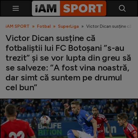
iAM SPORT
Fotbal
SuperLiga
Victor Dican susține că fot
Victor Dican susține că
fotbaliștii lui FC Botoșani ”s-au
trezit” și se vor lupta din greu să
se salveze: ”A fost vina noastră,
dar simt că suntem pe drumul
SuperLiga
cel bun”
Liga 2
Cupa României
Echipa Națională
U21
Fotbal feminin