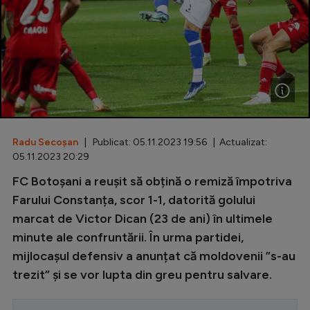
Special
Diverse
Inedit
Clasamente
Radu Secoșan
| Publicat: 05.11.2023 19:56 | Actualizat:
05.11.2023 20:29
Champions League
FC Botoșani a reușit să obțină o remiză împotriva
Farului Constanța, scor 1-1, datorită golului
Europa League
marcat de Victor Dican (23 de ani) în ultimele
Conference League
minute ale confruntării. În urma partidei,
CM 2026
mijlocașul defensiv a anunțat că moldovenii ”s-au
trezit” și se vor lupta din greu pentru salvare.
Premier League
LaLiga