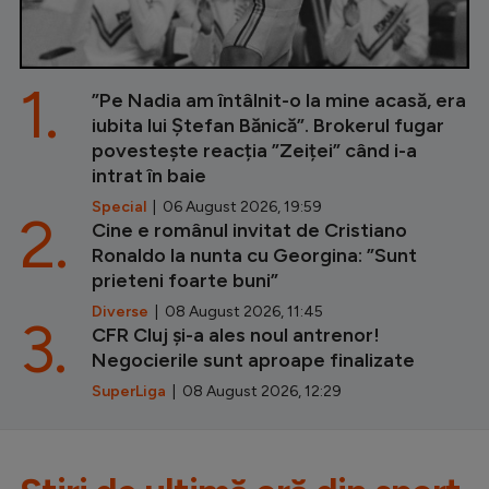
1.
”Pe Nadia am întâlnit-o la mine acasă, era
iubita lui Ștefan Bănică”. Brokerul fugar
povestește reacția ”Zeiței” când i-a
intrat în baie
Special
| 06 August 2026, 19:59
2.
Cine e românul invitat de Cristiano
Ronaldo la nunta cu Georgina: ”Sunt
prieteni foarte buni”
Diverse
| 08 August 2026, 11:45
3.
CFR Cluj și-a ales noul antrenor!
Negocierile sunt aproape finalizate
SuperLiga
| 08 August 2026, 12:29