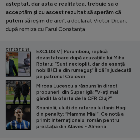
așteptat, dar asta e realitatea, trebuie sa o
acceptăm și cu ascest rezultat să sperăm că
putem să ieșim de aici
”, a declarat Victor Dican,
după remiza cu Farul Constanța
CITEȘTE ȘI
EXCLUSIV | Porumboiu, replică
devastatoare după acuzațiile lui Mihai
Rotaru: ”Sunt necioplit, dar de esență
nobilă! El e din rumeguș” Îl dă în judecată
pe patronul Craiovei
Mircea Lucescu a răspuns în direct
propunerii din Superligă: ”V-ați mai
gândit la oferta de la CFR Cluj?”
Spaniolii, uluiți de ratarea lui Ianis Hagi
din penalty: ”Mamma Mia!”. Ce notă a
primit internaționalul român pentru
prestația din Alaves - Almeria