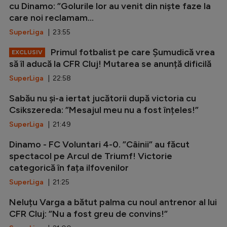
cu Dinamo: ”Golurile lor au venit din niște faze la
care noi reclamam...
SuperLiga
| 23:55
Primul fotbalist pe care Șumudică vrea
EXCLUSIV
să îl aducă la CFR Cluj! Mutarea se anunță dificilă
SuperLiga
| 22:58
Sabău nu și-a iertat jucătorii după victoria cu
Csikszereda: ”Mesajul meu nu a fost înțeles!”
SuperLiga
| 21:49
Dinamo - FC Voluntari 4-0. ”Câinii” au făcut
spectacol pe Arcul de Triumf! Victorie
categorică în fața ilfovenilor
SuperLiga
| 21:25
Neluțu Varga a bătut palma cu noul antrenor al lui
CFR Cluj: ”Nu a fost greu de convins!”