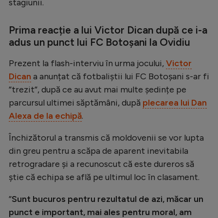
stagiunii.
Natație
Formula 1
Prima reacție a lui Victor Dican după ce i-a
adus un punct lui FC Botoșani la Ovidiu
Gimnastică
Prezent la flash-interviu în urma jocului,
Victor
Auto
Dican
a anunțat că fotbaliștii lui FC Botoșani s-ar fi
Rugby
”trezit”, după ce au avut mai multe ședințe pe
Ciclism
parcursul ultimei săptămâni, după
plecarea lui Dan
Alexa de la echipă
.
Alte sporturi
JO 2024
Închizătorul a transmis că moldovenii se vor lupta
din greu pentru a scăpa de aparent inevitabila
JO 2026
retrogradare și a recunoscut că este dureros să
știe că echipa se află pe ultimul loc în clasament.
”
Sunt bucuros pentru rezultatul de azi, măcar un
punct e important, mai ales pentru moral, am