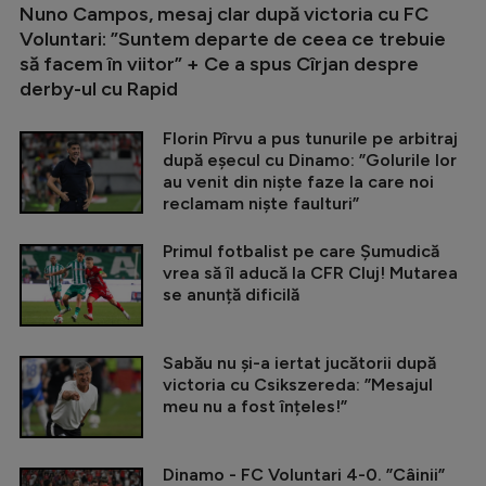
Nuno Campos, mesaj clar după victoria cu FC
Voluntari: ”Suntem departe de ceea ce trebuie
să facem în viitor” + Ce a spus Cîrjan despre
derby-ul cu Rapid
Florin Pîrvu a pus tunurile pe arbitraj
după eșecul cu Dinamo: ”Golurile lor
au venit din niște faze la care noi
reclamam niște faulturi”
Primul fotbalist pe care Șumudică
vrea să îl aducă la CFR Cluj! Mutarea
se anunță dificilă
Sabău nu și-a iertat jucătorii după
victoria cu Csikszereda: ”Mesajul
meu nu a fost înțeles!”
Dinamo - FC Voluntari 4-0. ”Câinii”