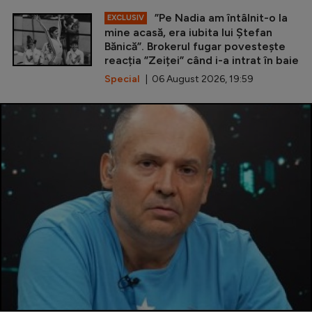
”Pe Nadia am întâlnit-o la
EXCLUSIV
mine acasă, era iubita lui Ștefan
Bănică”. Brokerul fugar povestește
reacția ”Zeiței” când i-a intrat în baie
Special
| 06 August 2026, 19:59