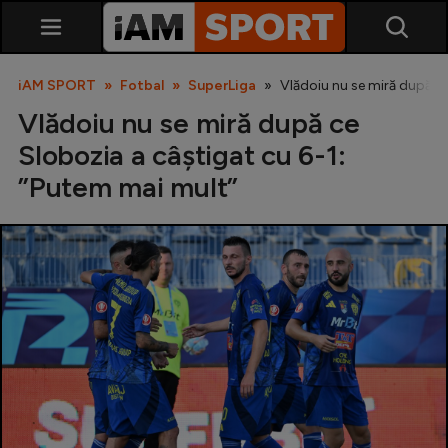
iAM SPORT
Fotbal
SuperLiga
Vlădoiu nu se miră după ce
Vlădoiu nu se miră după ce
Slobozia a câștigat cu 6-1:
”Putem mai mult”
SuperLiga
Liga 2
Cupa României
Echipa Națională
U21
Fotbal feminin