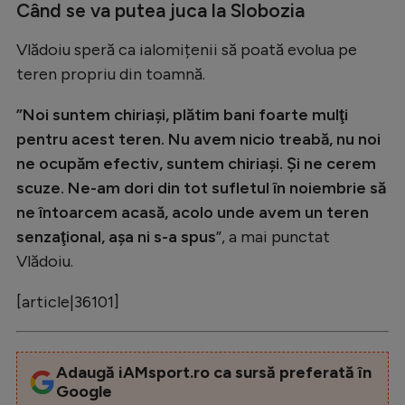
Intră în cont
Când se va putea juca la Slobozia
Creează cont
Vlădoiu speră ca ialomițenii să poată evolua pe
teren propriu din toamnă.
”Noi suntem chiriaşi, plătim bani foarte mulţi
pentru acest teren. Nu avem nicio treabă, nu noi
ne ocupăm efectiv, suntem chiriaşi. Şi ne cerem
scuze. Ne-am dori din tot sufletul în noiembrie să
ne întoarcem acasă, acolo unde avem un teren
senzaţional, așa ni s-a spus
”, a mai punctat
Vlădoiu.
[article|36101]
Adaugă iAMsport.ro ca sursă preferată în
Google