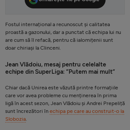
Serie A
Bundesliga
Fostul internațional a recunoscut și calitatea
Ligue 1
proastă a gazonului, dar a punctat că echipa lui nu
are cum să îl refacă, pentru că ialomițenii sunt
Campionate
doar chiriași la Clinceni.
Starurile fotbalului
EURO 2024
Jean Vlădoiu, mesaj pentru celelalte
echipe din SuperLiga: ”Putem mai mult”
Stranieri
Clasamente
Chiar dacă Unirea este văzută printre formațiile
care vor avea probleme cu menținerea în prima
ligă în acest sezon, Jean Vlădoiu și Andrei Prepeliță
sunt încrezători în
echipa pe care au construit-o la
Tenis
Slobozia
.
Handbal