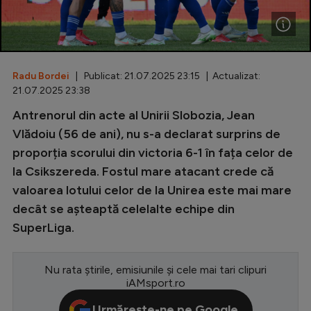
Special
Diverse
Inedit
Radu Bordei
| Publicat: 21.07.2025 23:15 | Actualizat:
21.07.2025 23:38
Clasamente
Antrenorul din acte al Unirii Slobozia, Jean
Vlădoiu (56 de ani), nu s-a declarat surprins de
proporția scorului din victoria 6-1 în fața celor de
la Csikszereda. Fostul mare atacant crede că
Champions League
valoarea lotului celor de la Unirea este mai mare
Europa League
decât se așteaptă celelalte echipe din
SuperLiga.
Conference League
CM 2026
Nu rata știrile, emisiunile și cele mai tari clipuri
Premier League
iAMsport.ro
LaLiga
Urmărește-ne pe Google