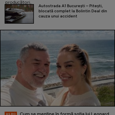
Autostrada A1 București – Pitești,
blocată complet la Bolintin Deal din
cauza unui accident
Cum se menţine în formă soţia lui Leonard
AS.RO