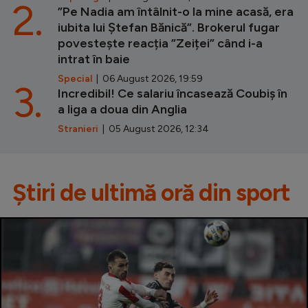
2.
”Pe Nadia am întâlnit-o la mine acasă, era
iubita lui Ștefan Bănică”. Brokerul fugar
povestește reacția ”Zeiței” când i-a
intrat în baie
Special
| 06 August 2026, 19:59
3.
Incredibil! Ce salariu încasează Coubiș în
a liga a doua din Anglia
Stranieri
| 05 August 2026, 12:34
Știri de ultimă oră din sport