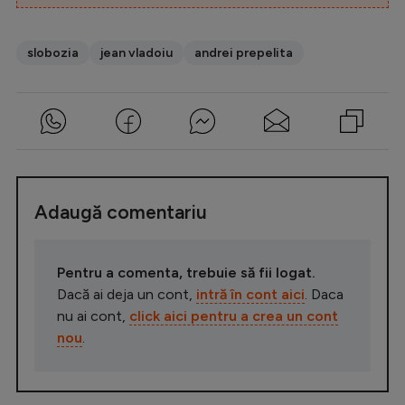
slobozia
jean vladoiu
andrei prepelita
Adaugă comentariu
Pentru a comenta, trebuie să fii logat.
Dacă ai deja un cont,
intră în cont aici
. Daca
nu ai cont,
click aici pentru a crea un cont
nou
.