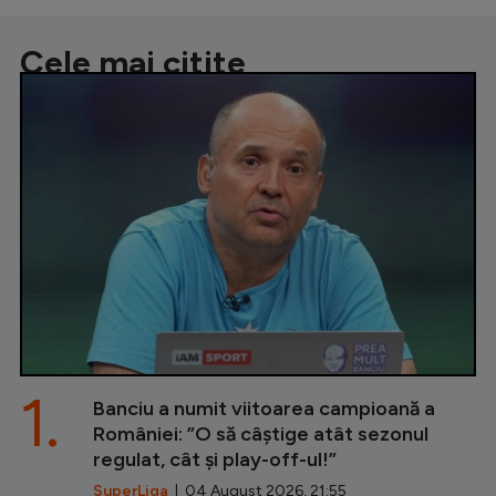
Cele mai citite
1.
Banciu a numit viitoarea campioană a
României: ”O să câștige atât sezonul
regulat, cât și play-off-ul!”
SuperLiga
| 04 August 2026, 21:55