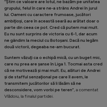
”Ştim ce valoare are lotul, ne bazăm pe unitatea
Natație
grupului, felul în care ne-a strâns Andrei în jurul
Formula 1
lui. Oameni cu caractere frumoase, jucători
ambiţioşi, care în această seară au arătat doar o
Gimnastică
parte din ceea ce pot. Cred că putem mai mult.
Auto
Eu nu sunt surprins de victoria cu 6-1, dar acum
ne gândim la meciul cu Botoșani. Dacă nu legăm
Rugby
două victorii, degeaba ne-am bucurat.
Ciclism
Suntem văzuţi ca o echipă mică, cu un buget mic,
Alte sporturi
care nu prea are şanse în Liga 1. Tocmai asta cred
JO 2024
că ne motivează şi mai mult. Eu, alături de Andrei
JO 2026
şi de stafful senzaţional pe care îl avem, le
transmitem jucătorilor să îi lăsăm să ne
desconsidere, vom vorbi pe teren”
, a comentat
Vlădoiu, la finalul partidei.