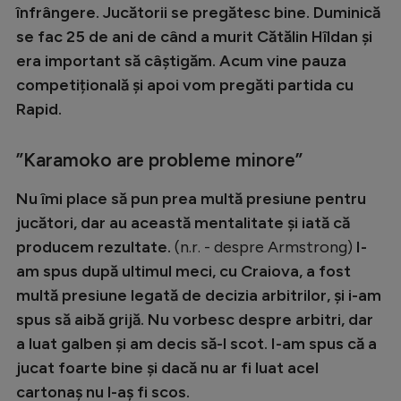
Intră în cont
înfrângere. Jucătorii se pregătesc bine. Duminică
Creează cont
se fac 25 de ani de când a murit Cătălin Hîldan și
era important să câștigăm.
Acum vine pauza
competițională și apoi vom pregăti partida cu
Rapid.
”Karamoko are probleme minore”
Nu îmi place să pun prea multă presiune pentru
jucători, dar au această mentalitate și iată că
producem rezultate.
(n.r. - despre Armstrong)
I-
am spus după ultimul meci, cu Craiova, a fost
multă presiune legată de decizia arbitrilor, și i-am
spus să aibă grijă.
Nu vorbesc despre arbitri, dar
a luat galben și am decis să-l scot. I-am spus că a
jucat foarte bine și dacă nu ar fi luat acel
cartonaș nu l-aș fi scos.