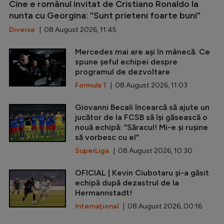
Cine e românul invitat de Cristiano Ronaldo la
nunta cu Georgina: ”Sunt prieteni foarte buni”
Diverse
| 08 August 2026, 11:45
Mercedes mai are ași în mânecă. Ce
spune șeful echipei despre
programul de dezvoltare
Formula 1
| 08 August 2026, 11:03
Giovanni Becali încearcă să ajute un
jucător de la FCSB să își găsească o
nouă echipă: ”Săracul! Mi-e și rușine
să vorbesc cu el”
SuperLiga
| 08 August 2026, 10:30
OFICIAL | Kevin Ciubotaru și-a găsit
echipă după dezastrul de la
Hermannstadt!
Internațional
| 08 August 2026, 00:16