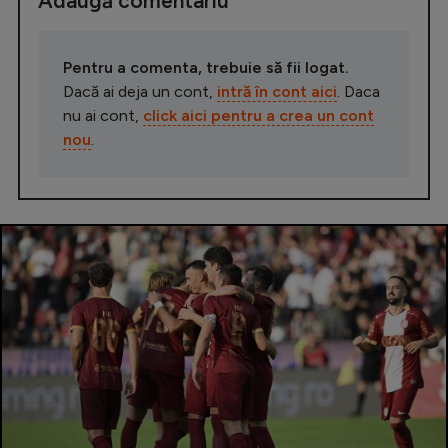
Adaugă comentariu
Pentru a comenta, trebuie să fii logat.
Dacă ai deja un cont,
intră în cont aici
. Daca
nu ai cont,
click aici pentru a crea un cont
nou
.