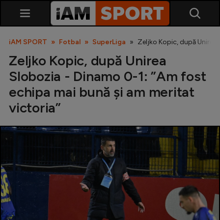
iAM SPORT
Fotbal
SuperLiga
Zeljko Kopic, după Unirea 
Zeljko Kopic, după Unirea
Slobozia - Dinamo 0-1: ”Am fost
echipa mai bună și am meritat
victoria”
SuperLiga
Liga 2
Cupa României
Echipa Națională
U21
Fotbal feminin