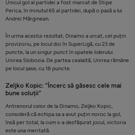
Unicul gol al partidei a fost marcat de Stipe
Serie A
Perica, în minutul 65 al partidei, după o pasă a lui
Andrei Mărginean.
Bundesliga
Ligue 1
În urma acestui rezultat, Dinamo a urcat, cel puțin
Campionate
provizoriu, pe locul doi în SuperLigă, cu 23 de
puncte, la un singur punct în spatele liderului
Starurile fotbalului
Unirea Slobozia. De partea cealaltă, Unirea rămâne
EURO 2024
pe locul șase, cu 18 puncte.
Stranieri
Zeljko Kopic: ”Încerc să găsesc cele mai
Clasamente
bune soluții”
Antrenorul celor de la Dinamo, Zeljko Kopic,
consideră că echipa sa a avut puțin noroc la gol,
Tenis
însă per total, la cum s-a desfășurat jocul, victoria
Handbal
este una meritată.