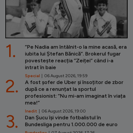
1.
”Pe Nadia am întâlnit-o la mine acasă, era
iubita lui Ștefan Bănică”. Brokerul fugar
povestește reacția ”Zeiței” când i-a
intrat în baie
Special
| 06 August 2026, 19:59
2.
A fost șofer de Uber și însoțitor de zbor
după ce a renunțat la sportul
profesionist: ”Nu mi-am imaginat în viața
mea!”
Inedit
| 06 August 2026, 19:00
3.
Dan Șucu își vinde fotbalistul în
Bundesliga pentru 1.000.000 de euro
Bundesliga
| 07 August 2026, 17:26