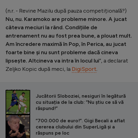
(n.r. - Revine Mazilu după pauza competițională?)
Nu, nu. Karamoko are probleme minore. A jucat
câteva meciuri la rând. Condițiile de
antrenament nu au fost prea bune, a plouat mult.
Am încredere maximă în Pop, în Perica, au jucat
foarte bine și nu sunt probleme dacă cineva
lipsește. Altcineva va intra în locul lui
”, a declarat
Zeljko Kopic după meci, la
DigiSport
.
CITEȘTE ȘI
Jucătorii Sloboziei, nesiguri în legătură
cu situația de la club: ”Nu știu ce să vă
răspund!”
”700.000 de euro!”. Gigi Becali a aflat
cererea clubului din SuperLigă și a
răspuns pe loc