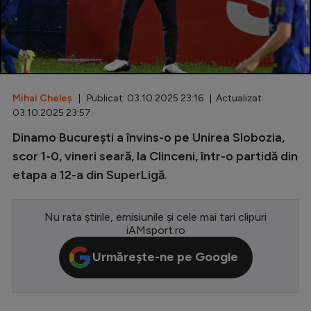
Special
Diverse
Inedit
Mihai Cheleș
| Publicat: 03.10.2025 23:16 | Actualizat:
Clasamente
03.10.2025 23:57
Dinamo București a învins-o pe Unirea Slobozia,
scor 1-0, vineri seară, la Clinceni, într-o partidă din
etapa a 12-a din SuperLigă.
Champions League
Europa League
Nu rata știrile, emisiunile și cele mai tari clipuri
Conference League
iAMsport.ro
CM 2026
Urmărește-ne pe Google
Premier League
LaLiga