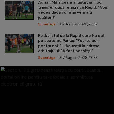
Adrian Mihalcea a anunțat un nou
transfer după remiza cu Rapid: ”Vom
vedea dacă vor mai veni alți
jucători!”
SuperLiga
| 07 August 2026, 23:57
Fotbalistul de la Rapid care l-a dat
pe spate pe Pancu: ”Foarte bun
pentru noi!” + Acuzații la adresa
arbitrajului: ”A fost penalty!”
SuperLiga
| 07 August 2026, 23:38