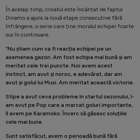
Natație
În același timp, croatul este încântat de faptul
Dinamo a ajuns la nouă etape consecutive fără
Formula 1
înfrângere, o serie care ține moralul echipei foarte
Gimnastică
sus în continuare.
Auto
”
Nu știam cum va fi reacția echipei pe un
Rugby
asemenea gazon. Am fost echipa mai bună și am
Ciclism
meritat cele trei puncte. Noi avem acest
instinct, am avut și noroc, e adevărat, dar am
Alte sporturi
avut și golul lui Musi. Am meritat această victorie.
JO 2024
Stipe a avut ceva probleme în startul sezonului, l-
JO 2026
am avut pe Pop care a marcat goluri importante,
îl avem pe Karamoko. Încerc să găsesc soluțiile
cele mai bune.
Sunt satisfăcut, avem o perioadă bună fără