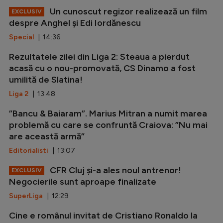
Un cunoscut regizor realizează un film
EXCLUSIV
despre Anghel și Edi Iordănescu
Special
| 14:36
Rezultatele zilei din Liga 2: Steaua a pierdut
acasă cu o nou-promovată, CS Dinamo a fost
umilită de Slatina!
Liga 2
| 13:48
”Bancu & Baiaram”. Marius Mitran a numit marea
problemă cu care se confruntă Craiova: ”Nu mai
are această armă”
Editorialisti
| 13:07
CFR Cluj și-a ales noul antrenor!
EXCLUSIV
Negocierile sunt aproape finalizate
SuperLiga
| 12:29
Cine e românul invitat de Cristiano Ronaldo la