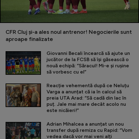
CFR Cluj și-a ales noul antrenor! Negocierile sunt
aproape finalizate
Giovanni Becali încearcă să ajute un
jucător de la FCSB să își găsească o
nouă echipă: ”Săracul! Mi-e și rușine
să vorbesc cu el”
Reacție vehementă după ce Neluțu
Varga a anunțat că ia în calcul să
preia UTA Arad: ”Să cadă din lac în
puț. Jale mai mare decât acolo nu
este nicăieri!”
Adrian Mihalcea a anunțat un nou
transfer după remiza cu Rapid: ”Vom
vedea dacă vor mai veni alți