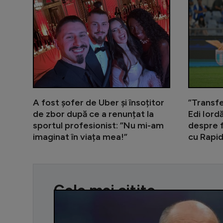
A fost șofer de Uber și însoțitor
”Transfe
de zbor după ce a renunțat la
Edi Iord
sportul profesionist: ”Nu mi-am
despre f
imaginat în viața mea!”
cu Rapi
Cele mai citite