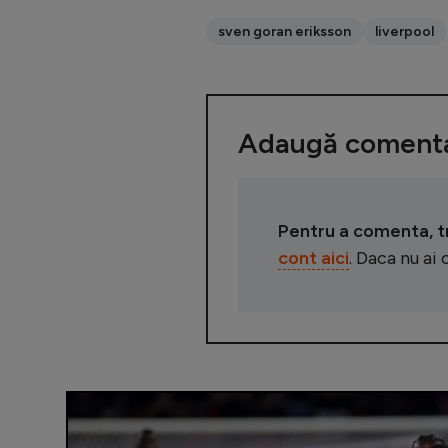
sven goran eriksson
liverpool
Adaugă comenta
Pentru a comenta, tre
cont aici
. Daca nu ai