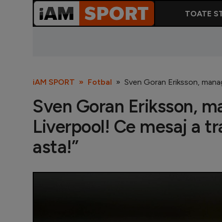
TOATE ST
iAM SPORT
Fotbal
Sven Goran Eriksson, manage
Sven Goran Eriksson, ma
Liverpool! Ce mesaj a t
asta!”