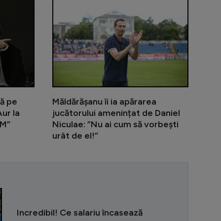
de zbor după ce a renunțat la sportul profesionist: ”Nu m
”Transferul anului în România!”. Edi Iordănescu a da
Gigi Becali 
tă pe
Măldărășanu îi ia apărarea
ur la
jucătorului amenințat de Daniel
MM”
Niculae: ”Nu ai cum să vorbești
urât de el!”
Banciu a numi
Incredibil! Ce salariu încasează