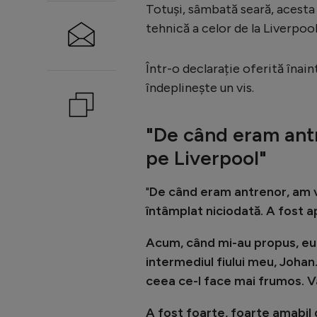
Totuși, sâmbată seară, acesta
tehnică a celor de la Liverpool
Într-o declarație oferită înain
îndeplinește un vis.
"
De când eram ant
pe Liverpool
"
"
De când eram antrenor, am v
întâmplat niciodată. A fost a
Acum, când mi-au propus, eu 
intermediul fiului meu, Johan
ceea ce-l face mai frumos. Va
A fost foarte, foarte amabil di