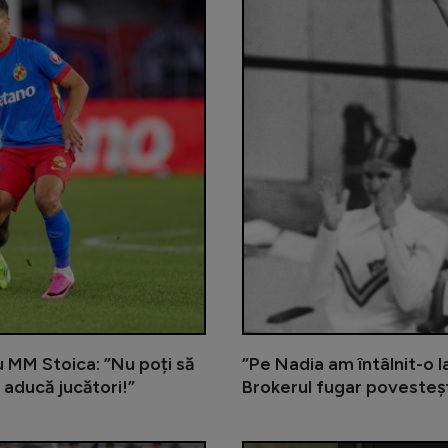
cu MM Stoica: ”Nu poți să
”Pe Nadia am întâlnit-o la
 aducă jucători!”
Brokerul fugar povestește