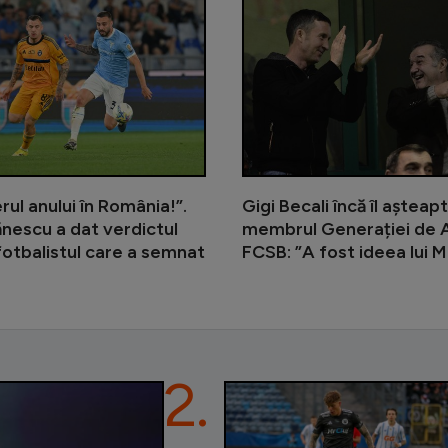
A fost șofer de Uber și însoțitor 
rul anului în România!”.
Gigi Becali încă îl așteap
ănescu a dat verdictul
membrul Generației de A
otbalistul care a semnat
FCSB: ”A fost ideea lui 
d
2.