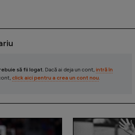
riu
buie să fii logat.
Dacă ai deja un cont,
intră în
 cont,
click aici pentru a crea un cont nou
.