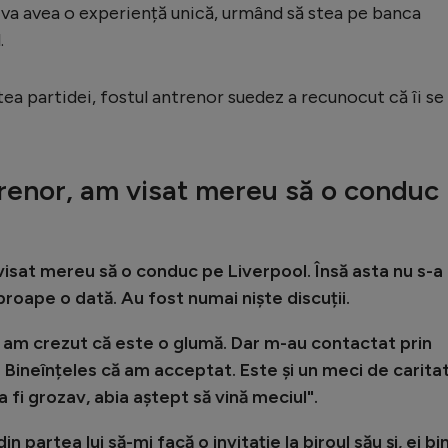
 va avea o experiență unică, urmând să stea pe banca
.
tea partidei, fostul antrenor suedez a recunocut că îi se
renor, am visat mereu să o conduc
isat mereu să o conduc pe Liverpool. Însă asta nu s-a
proape o dată. Au fost numai niște discuții.
am crezut că este o glumă. Dar m-au contactat prin
. Bineînțeles că am acceptat. Este și un meci de carita
 fi grozav, abia aștept să vină meciul".
n partea lui să-mi facă o invitație la biroul său și, ei bi