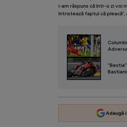
i-am răspuns că într-o zi voi
întristează faptul că pleacă
",
CITEȘTE ȘI
Columbia
Adversar
“Bestia”
Bastianin
Adaugă i