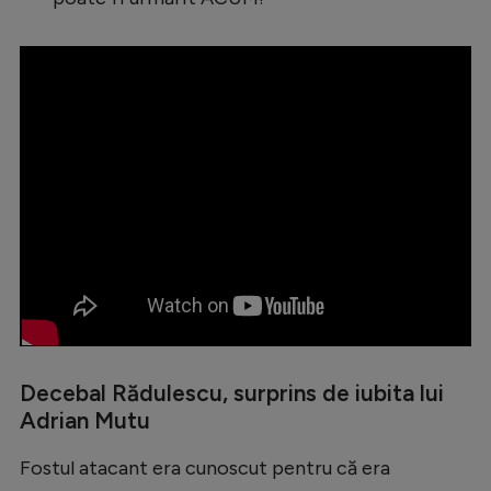
Natație
Formula 1
Gimnastică
Auto
Rugby
Ciclism
Alte sporturi
JO 2024
JO 2026
Decebal Rădulescu, surprins de iubita lui
Adrian Mutu
Fostul atacant era cunoscut pentru că era