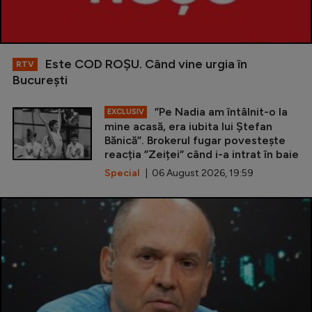
Este COD ROŞU. Când vine urgia în
RTV
Bucureşti
”Pe Nadia am întâlnit-o la
EXCLUSIV
mine acasă, era iubita lui Ștefan
Bănică”. Brokerul fugar povestește
reacția ”Zeiței” când i-a intrat în baie
Special
| 06 August 2026, 19:59