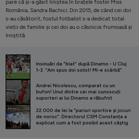
pare că și-a găsit liniștea în brațele fostei Miss
România, Sandra Bachici. Din 2015, de când cei doi
s-au căsătorit, fostul fotbalist s-a dedicat total
vieții de familie și cei doi au o căsnicie frumoasă și
liniștită.
CITEȘTE ȘI
Insinuări de ”blat” după Dinamo - U Cluj
1-3. ”Am spus doi solist! Mi-e scârbă”
Andrei Nicolescu, comparat cu un
bufon! Unul dintre cei mai cunoscuți
suporteri ai lui Dinamo a răbufnit
22.000 de lei la ”pariuri sportive și jocuri
de noroc”. Directorul CSM Constanța a
explicat cum a fost posibil acest câștig