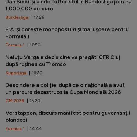
Dan Șucu își vinde fotbalistul în Bundesliga pentru
1.000.000 de euro
Bundesliga
| 17:26
FIA își dorește monoposturi și mai ușoare pentru
Formula 1
Formula 1
| 16:50
Neluțu Varga a decis cine va pregăti CFR Cluj
după rușinea cu Tromso
SuperLiga
| 16:20
Descindere a poliției după ce o națională a avut
un parcurs dezastruos la Cupa Mondială 2026
CM 2026
| 15:20
Verstappen, discurs manifest pentru guvernanții
olandezi
Formula 1
| 14:44