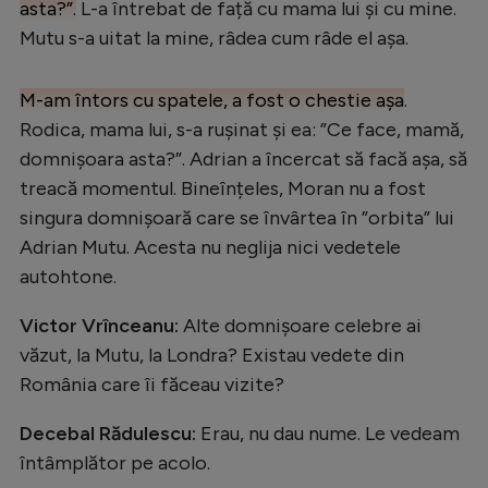
asta?”.
L-a întrebat de față cu mama lui și cu mine.
Mutu s-a uitat la mine, râdea cum râde el așa.
M-am întors cu spatele, a fost o chestie așa
.
Rodica, mama lui, s-a rușinat și ea: ”Ce face, mamă,
domnișoara asta?”. Adrian a încercat să facă așa, să
treacă momentul. Bineînțeles, Moran nu a fost
singura domnișoară care se învârtea în ”orbita” lui
Adrian Mutu. Acesta nu neglija nici vedetele
autohtone.
Victor Vrînceanu:
Alte domnișoare celebre ai
văzut, la Mutu, la Londra? Existau vedete din
România care îi făceau vizite?
Decebal Rădulescu:
Erau, nu dau nume. Le vedeam
întâmplător pe acolo.