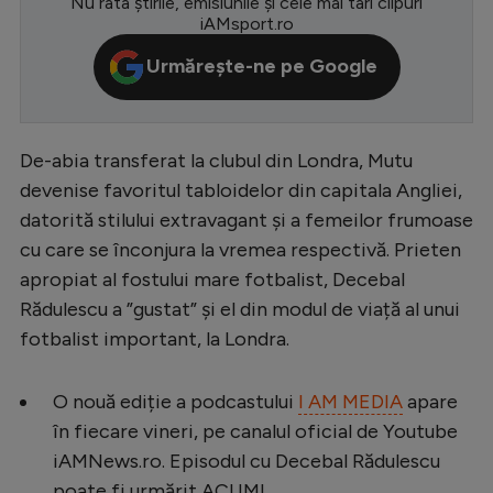
Nu rata știrile, emisiunile și cele mai tari clipuri
iAMsport.ro
Serie A
Urmărește-ne pe Google
Bundesliga
Ligue 1
Campionate
De-abia transferat la clubul din Londra, Mutu
devenise favoritul tabloidelor din capitala Angliei,
Starurile fotbalului
datorită stilului extravagant și a femeilor frumoase
EURO 2024
cu care se înconjura la vremea respectivă. Prieten
Stranieri
apropiat al fostului mare fotbalist, Decebal
Rădulescu a ”gustat” și el din modul de viață al unui
Clasamente
fotbalist important, la Londra.
O nouă ediție a podcastului
I AM MEDIA
apare
în fiecare vineri, pe canalul oficial de Youtube
Tenis
iAMNews.ro. Episodul cu Decebal Rădulescu
Handbal
poate fi urmărit ACUM!