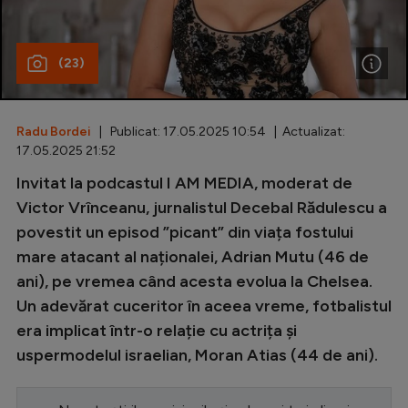
Special
(23)
Diverse
Inedit
Radu Bordei
| Publicat: 17.05.2025 10:54 | Actualizat:
Clasamente
17.05.2025 21:52
Invitat la podcastul I AM MEDIA, moderat de
Victor Vrînceanu, jurnalistul Decebal Rădulescu a
povestit un episod ”picant” din viața fostului
Champions League
mare atacant al naționalei, Adrian Mutu (46 de
Europa League
ani), pe vremea când acesta evolua la Chelsea.
Conference League
Un adevărat cuceritor în aceea vreme, fotbalistul
era implicat într-o relație cu actrița și
CM 2026
uspermodelul israelian, Moran Atias (44 de ani).
Premier League
LaLiga