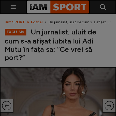
iAM SPORT
Fotbal
Un jurnalist, uluit de cum s-a afișat iubita
Un jurnalist, uluit de
EXCLUSIV
cum s-a afișat iubita lui Adi
Mutu în fața sa: “Ce vrei să
port?”
SuperLiga
Liga 2
Cupa României
Echipa Națională
U21
Fotbal feminin