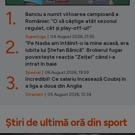
1.
Banciu a numit viitoarea campioană a
României: ”O să câștige atât sezonul
regulat, cât și play-off-ul!”
SuperLiga
| 04 August 2026, 21:55
2.
”Pe Nadia am întâlnit-o la mine acasă, era
iubita lui Ștefan Bănică”. Brokerul fugar
povestește reacția ”Zeiței” când i-a
intrat în baie
Special
| 06 August 2026, 19:59
3.
Incredibil! Ce salariu încasează Coubiș în
a liga a doua din Anglia
Stranieri
| 05 August 2026, 12:34
Știri de ultimă oră din sport