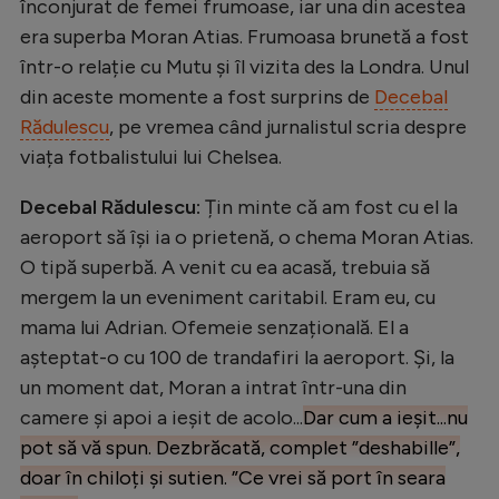
Intră în cont
înconjurat de femei frumoase, iar una din acestea
era superba Moran Atias. Frumoasa brunetă a fost
Creează cont
într-o relație cu Mutu și îl vizita des la Londra. Unul
din aceste momente a fost surprins de
Decebal
Rădulescu
, pe vremea când jurnalistul scria despre
viața fotbalistului lui Chelsea.
Decebal Rădulescu:
Țin minte că am fost cu el la
aeroport să își ia o prietenă, o chema Moran Atias.
O tipă superbă. A venit cu ea acasă, trebuia să
mergem la un eveniment caritabil. Eram eu, cu
mama lui Adrian. Ofemeie senzațională. El a
așteptat-o cu 100 de trandafiri la aeroport. Și, la
un moment dat, Moran a intrat într-una din
camere și apoi a ieșit de acolo...
Dar cum a ieșit...nu
pot să vă spun. Dezbrăcată, complet ”deshabille”,
doar în chiloți și sutien. ”Ce vrei să port în seara