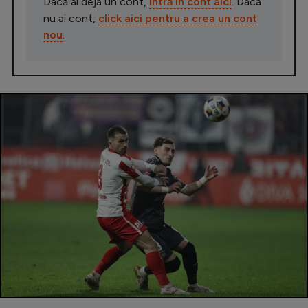
Dacă ai deja un cont,
intră în cont aici
. Daca
nu ai cont,
click aici pentru a crea un cont
nou
.